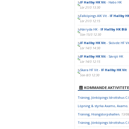
IF Hallby HK Vit
- Habo HK
Lör 21/3 13:30
Falköpings AIK Vit -
IF Hallby HK
Lör 21/3 12:15
Härryda HK -
IF Hallby HK Blå
Sön 15/3 12:30
IF Hallby HK Vit
- Skövde HF Vi
Lör 14/3 14:30
IF Hallby HK Vit
- Sävsjö HK
Lör 14/3 12:15
Skara HF Vit -
IF Hallby HK Vit
Sön 8/3 12:30
KOMMANDE AKTIVITETE
Träning, Jönköpings Idrottshus C-
Löpning & styrka Axamo, Axamo
,
Träning, Hisingstorpshallen
, 13/0
Träning, Jönköpings Idrottshus C-