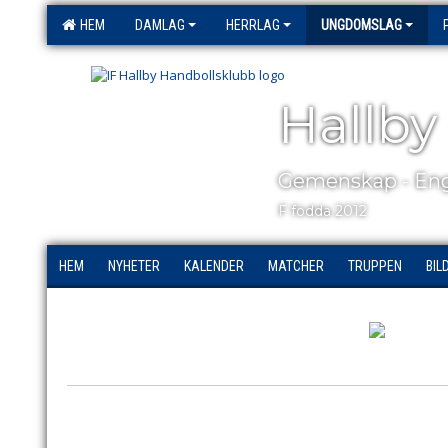
HEM
DAMLAG
HERRLAG
UNGDOMSLAG
Hallby
Gemenskap - Eng
F födda 2012
HEM
NYHETER
KALENDER
MATCHER
TRUPPEN
BIL