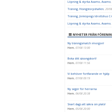
Löpning & styrka Axamo, Axamo
,
Träning, Hisingstorpshallen
, 20/0
Träning, Jönköpings Idrottshus C-
Löpning & styrka Axamo, Axamo
,
NYHETER FRÅN FÖRENI
Ny träningsmatch imorgon!
Hem
,
07/08 13:00
Boka ditt säsongskort!
Hem
,
07/08 11:56
Vi behöver fortfarande er hjälp
Hem
,
07/08 09:19
Ny seger för herrarna
Hem
,
06/08 20:38
Snart dags att säkra sin plats!
Hem
,
05/08 20:00