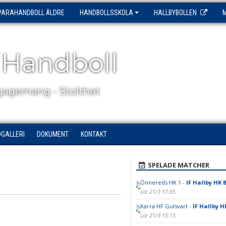
PARAHANDBOLL ÄLDRE
HANDBOLLSSKOLA
HALLBYBOLLEN
 Handboll
agemang - Stolthet
DGALLERI
DOKUMENT
KONTAKT
SPELADE MATCHER
Önnereds HK 1 -
IF Hallby HK 
Lör 21/3 17:05
Kärra HF Gulsvart -
IF Hallby H
Lör 21/3 15:15