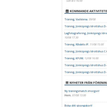
Sön 8/3 16:00
KOMMANDE AKTIVITETE
Träning, Vadstena
, 09/08
Träning, Jönköpings Idrottshus D-
Lagfotografering, Jönköpings Idr
10/08 17:30
Träning, Råslätts IP
, 11/08 15:00
Träning, Jönköpings Idrottshus C-
Träning, KFUM
, 12/08 16:00
Träning, Jönköpings Idrottshus D-
Träning, Jönköpings Idrottshus D-
NYHETER FRÅN FÖRENI
Ny träningsmatch imorgon!
Hem
,
07/08 13:00
Boka ditt säsongskort!