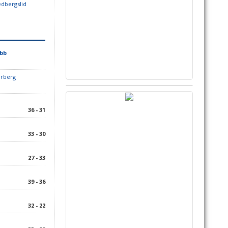
edbergslid
ubb
arberg
36 - 31
33 - 30
27 - 33
39 - 36
32 - 22