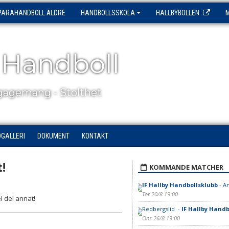
PARAHANDBOLL ÄLDRE
HANDBOLLSSKOLA
HALLBYBOLLEN
 Handboll
agemang - Stolthet
DGALLERI
DOKUMENT
KONTAKT
!
KOMMANDE MATCHER
IF Hallby Handbollsklubb
- A
Tor 20/8 19:00
l del annat!
Redbergslid -
IF Hallby Handb
Ons 26/8 19:00