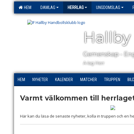
HEM
DAMLAG
HERRLAG
UNGDOMSLAG
Hallby
Gemenskap - Eng
A-lag Herr
HEM
NYHETER
KALENDER
MATCHER
TRUPPEN
BIL
Varmt välkommen till herrlaget
Här kan du läsa de senaste nyheter, kolla in truppen och en he