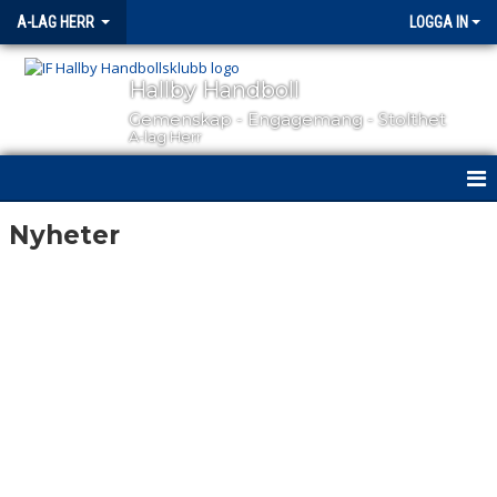
A-LAG HERR
LOGGA IN
Hallby Handboll
Gemenskap - Engagemang - Stolthet
A-lag Herr
HEM
Nyheter
NYHETER
KALENDER
MATCHER
TRUPPEN
BILDGALLERI