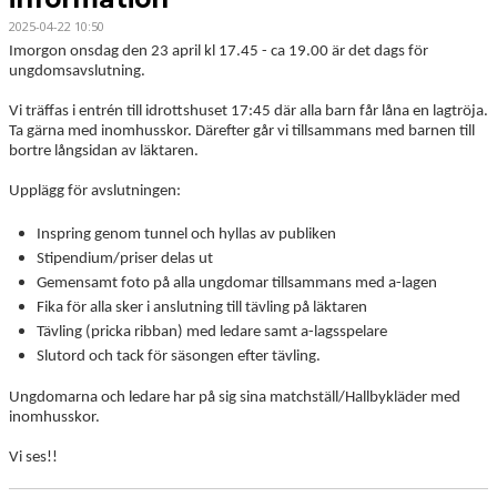
2025-04-22 10:50
Imorgon onsdag den 23 april kl 17.45 - ca 19.00 är det dags för
ungdomsavslutning.
Vi träffas i entrén till idrottshuset 17:45 där alla barn får låna en lagtröja.
Ta gärna med inomhusskor. Därefter går vi tillsammans med barnen till
bortre långsidan av läktaren.
Upplägg för avslutningen:
Inspring genom tunnel och hyllas av publiken
Stipendium/priser delas ut
Gemensamt foto på alla ungdomar tillsammans med a-lagen
Fika för alla sker i anslutning till tävling på läktaren
Tävling (pricka ribban) med ledare samt a-lagsspelare
Slutord och tack för säsongen efter tävling.
Ungdomarna och ledare har på sig sina matchställ/Hallbykläder med
inomhusskor.
Vi ses!!