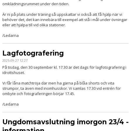
omklädningsrummet under den tiden.
Är ni på plats under träning så uppskattar vi också att få hjälp när vi
behöver det, det kan innebära till exempel att stå i mål under övningar
eller att hjälpa till vid olika stationer.
/Ledarna
Lagfotografering
2025-09-27 12:27
På tisdag, den 30 september kl. 17.30 är det dags för lagfotografering i
idrottshuset.
Vi får låna matchtröja där men ha gärna på blåa shorts och vita
strumpor, ta även med inomhusskor. Vi samlas 17.30 vid entrén för
ombyte och fotograferingen börjar 17.45.
/Ledarna
Ungdomsavslutning imorgon 23/4 -
information