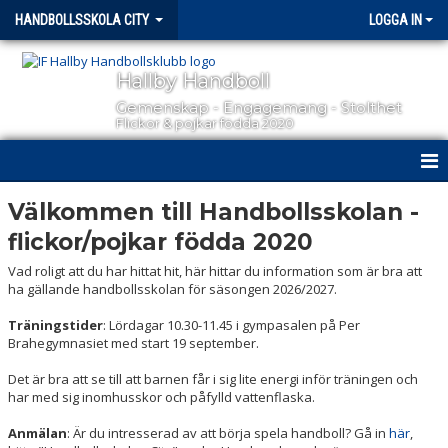
HANDBOLLSSKOLA CITY
LOGGA IN
Hallby Handboll
Gemenskap - Engagemang - Stolthet
Flickor & pojkar födda 2020
HEM
Välkommen till Handbollsskolan -
flickor/pojkar födda 2020
NYHETER
Vad roligt att du har hittat hit, här hittar du information som är bra att
KALENDER
ha gällande handbollsskolan för säsongen 2026/2027.
Träningstider
: Lördagar 10.30-11.45 i gympasalen på Per
MATCHER
Brahegymnasiet med start 19 september.
TRUPPEN
Det är bra att se till att barnen får i sig lite energi inför träningen och
har med sig inomhusskor och påfylld vattenflaska.
BILDGALLERI
Anmälan
: Är du intresserad av att börja spela handboll? Gå in
här
,