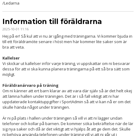
/Ledarna
Information till föräldrarna
2025-10-01 11:16
Hej på er! Så kul att vi nu är igång med träningarna. Vi kommer bjuda in
till ett föräldramöte senare i höst men här kommer lite saker som är
bra att veta.
Kallelser
Vi skickar ut kallelser inför varje träning, vi uppskattar om ni besvarar
dessa för att vi ska kunna planera träningarna på ett så bra sätt som
möjligt.
Föräldranärvaro på träning
Om ni känner att ert barn klarar av att vara där själv så är det helt okej
att lämna hallen under träningen. Det är i så fall viktigt att ni har
uppdaterade kontaktuppgifter i SportAdmin så att vi kan nå er om det
skulle hända något under träningen.
Är ni på plats i hallen under träningen så vill vi att ni lägger undan
telefoner och kollar på barnen. De kommer söka bekräftelse när de lär
sig nya saker och då är det viktigt att vi hjälps åt att ge dem det. Skulle
ni behöva använda telefonen under träning vill vi att ni går ut i