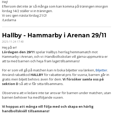
Hej!
Eftersom det inte är så många som kan komma på träningen imorgon
lördag 14/2
ställer vi in träningen.
Vi ses igen
nästa lördag
21/2!
/Ledarna
Hallby - Hammarby i Arenan 29/11
2025-11-24 17:40
Hej på er!
Lördagen den 29/11
spelar Hallbys herrlag hemmamatch mot
Hammarby i Arenan, och vi i Handbollsskolan vill gärna uppmuntra er
att ta med barnen och heja fram laget tillsammans!
För er som vill gå på matchen kan ni boka biljetter via länken,
Biljetter
.
Använd rabattkod
HALLBY
för rabatterat pris för vuxna, barnen går in
gratis men biljett behövs även för dem.
Vi försöker samla oss på
sektion D
så att vi får sitta tillsammans.
Observera att vi ledare inte tar ansvar för barnen under matchen, utan
barnen behöver ha medföljande vuxen.
Vi hoppas att många vill följa med och skapa en härlig
handbollskväll tillsammans!