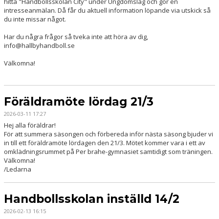
hitta "Handbollsskolan City" under Ungdomslag och gör en
DOKUMENT
intresseanmälan. Då får du aktuell information löpande via utskick så
du inte missar något.
KONTAKT
Har du några frågor så tveka inte att höra av dig,
info@hallbyhandboll.se
Välkomna!
Föräldramöte lördag 21/3
2026-03-11 17:27
Hej alla föräldrar!
För att summera säsongen och förbereda inför nästa säsong bjuder vi
in till ett föräldramöte lördagen den 21/3. Mötet kommer vara i ett av
omklädningsrummet på Per brahe-gymnasiet samtidigt som träningen.
Välkomna!
/Ledarna
Handbollsskolan inställd 14/2
2026-02-13 16:15