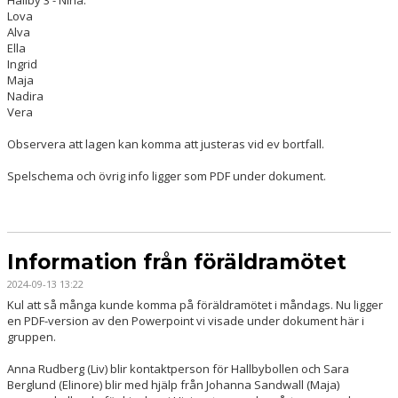
Hallby 3 - Nina:
Lova
Alva
Ella
Ingrid
Maja
Nadira
Vera
Observera att lagen kan komma att justeras vid ev bortfall.
Spelschema och övrig info ligger som PDF under dokument.
Information från föräldramötet
2024-09-13 13:22
Kul att så många kunde komma på föräldramötet i måndags. Nu ligger
en PDF-version av den Powerpoint vi visade under dokument här i
gruppen.
Anna Rudberg (Liv) blir kontaktperson för Hallbybollen och Sara
Berglund (Elinore) blir med hjälp från Johanna Sandwall (Maja)