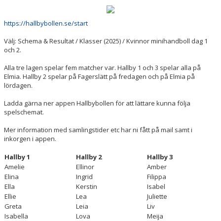
DOKUMENT
https://hallbybollen.se/start
KONTAKT
Välj: Schema & Resultat / Klasser (2025) / Kvinnor minihandboll dag 1
och 2.
Alla tre lagen spelar fem matcher var. Hallby 1 och 3 spelar alla på
Elmia. Hallby 2 spelar på Fagerslätt på fredagen och på Elmia på
lördagen.
Ladda gärna ner appen Hallbybollen för att lättare kunna följa
spelschemat.
Mer information med samlingstider etc har ni fått på mail samt i
inkorgen i appen.
Hallby 1
Hallby 2
Hallby 3
Amelie
Ellinor
Amber
Elina
Ingrid
Filippa
Ella
Kerstin
Isabel
Ellie
Lea
Juliette
Greta
Leia
Liv
Isabella
Lova
Meija