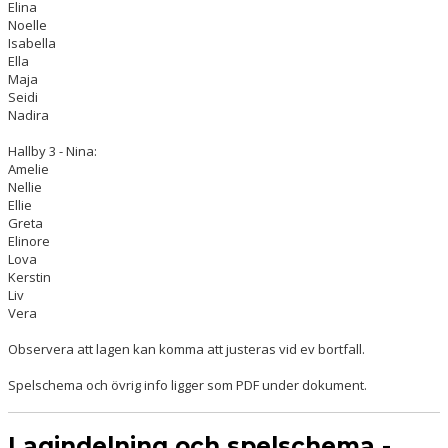
Elina
Noelle
Isabella
Ella
Maja
Seidi
Nadira
Hallby 3 - Nina:
Amelie
Nellie
Ellie
Greta
Elinore
Lova
Kerstin
Liv
Vera
Observera att lagen kan komma att justeras vid ev bortfall.
Spelschema och övrig info ligger som PDF under dokument.
Lagindelning och spelschema -