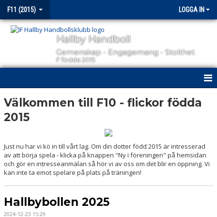
F11 (2015)
LOGGA IN
Hallby Handboll
Gemenskap - Engagemang - Stolthet
F födda 2015
HEM
Välkommen till F10 - flickor födda
2015
NYHETER
KALENDER
Just nu har vi kö in till vårt lag. Om din dotter född 2015 är intresserad
av att börja spela - klicka på knappen "Ny i föreningen" på hemsidan
MATCHER
och gör en intresseanmälan så hör vi av oss om det blir en öppning. Vi
kan inte ta emot spelare på plats på träningen!
TRUPPEN
Hallbybollen 2025
BILDGALLERI
2024-12-23 15:29