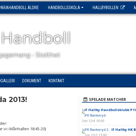
PARAHANDBOLL ÄLDRE
HANDBOLLSSKOLA
HALLBYBOLLEN
 Handboll
agemang - Stolthet
DGALLERI
DOKUMENT
KONTAKT
da 2013!
SPELADE MATCHER
IF Hallby Handbollsklubb P f
IFK Bankeryd
Sön 12/4 18:00
ider:
 vi i Månhallen 18:45-20)
IFK Bankeryd 2 -
IF Hallby HK B
Sön 22/3 13:00