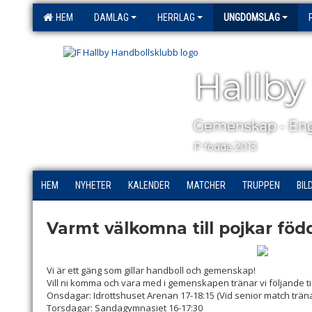
HEM
DAMLAG
HERRLAG
UNGDOMSLAG
Hallby
Gemenskap - Eng
P födda 2013
HEM
NYHETER
KALENDER
MATCHER
TRUPPEN
BIL
Varmt välkomna till pojkar föd
Vi är ett gäng som gillar handboll och gemenskap!
Vill ni komma och vara med i gemenskapen tränar vi följande t
Onsdagar: Idrottshuset Arenan 17-18:15 (Vid senior match tränar
Torsdagar: Sandagymnasiet 16-17:30