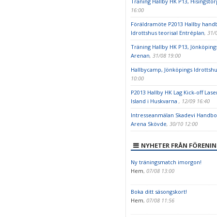
Träning Hallby HK P13, Hisingstor
16:00
Föräldramöte P2013 Hallby handb
Idrottshus teorisal Entréplan
, 31/
Träning Hallby HK P13, Jönköping
Arenan
, 31/08 19:00
Hallbycamp, Jönköpings Idrottsh
10:00
P2013 Hallby HK Lag Kick-off Las
Island i Huskvarna
, 12/09 16:40
Intresseanmälan Skadevi Handbol
Arena Skövde
, 30/10 12:00
NYHETER FRÅN FÖRENI
Ny träningsmatch imorgon!
Hem
,
07/08 13:00
Boka ditt säsongskort!
Hem
,
07/08 11:56