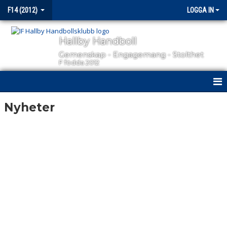
F14 (2012)
LOGGA IN
Hallby Handboll
Gemenskap - Engagemang - Stolthet
F födda 2012
HEM
Nyheter
NYHETER
KALENDER
MATCHER
TRUPPEN
BILDGALLERI