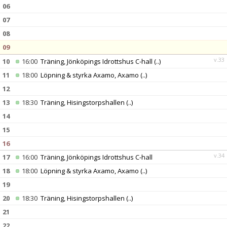
DOKUMENT
06
07
KONTAKT
08
09
v.33
10
16:00
Träning, Jönköpings Idrottshus C-hall
(..)
11
18:00
Löpning & styrka Axamo, Axamo
(..)
12
13
18:30
Träning, Hisingstorpshallen
(..)
14
15
16
v.34
17
16:00
Träning, Jönköpings Idrottshus C-hall
18
18:00
Löpning & styrka Axamo, Axamo
(..)
19
20
18:30
Träning, Hisingstorpshallen
(..)
21
22