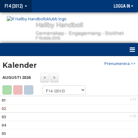
F14 (2012)
LOGGA IN
Hallby Handboll
Gemenskap - Engagemang - Stolthet
F födda 2012
HEM
Prenumerera >>
Kalender
NYHETER
AUGUSTI 2026
KALENDER
v.31
01
MATCHER
02
TRUPPEN
v.32
03
04
BILDGALLERI
05