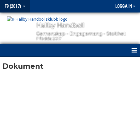
F9 (2017)
LOGGA IN
Hallby Handboll
Gemenskap - Engagemang - Stolthet
F födda 2017
HEM
Dokument
NYHETER
KALENDER
MATCHER
TRUPPEN
BILDGALLERI