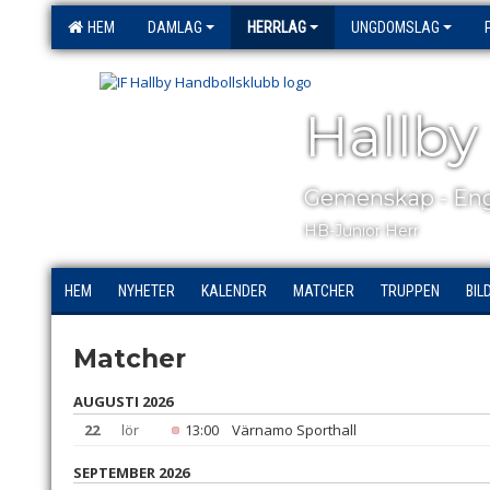
HEM
DAMLAG
HERRLAG
UNGDOMSLAG
Hallby
Gemenskap - Eng
HB-Junior Herr
HEM
NYHETER
KALENDER
MATCHER
TRUPPEN
BIL
Matcher
AUGUSTI 2026
22
lör
13:00
Värnamo Sporthall
SEPTEMBER 2026