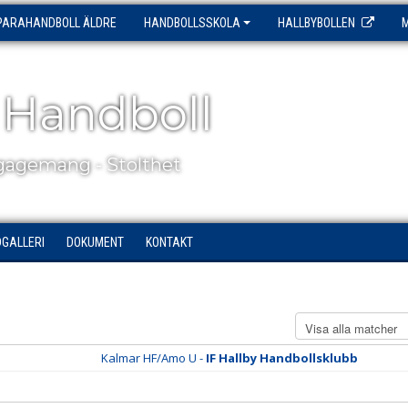
PARAHANDBOLL ÄLDRE
HANDBOLLSSKOLA
HALLBYBOLLEN
 Handboll
agemang - Stolthet
DGALLERI
DOKUMENT
KONTAKT
Kalmar HF/Amo U -
IF Hallby Handbollsklubb