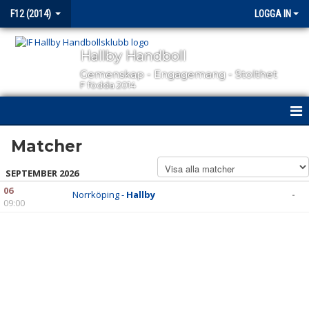
F12 (2014)
LOGGA IN
Hallby Handboll
Gemenskap - Engagemang - Stolthet
F födda 2014
HEM
Matcher
NYHETER
SEPTEMBER 2026
06
Norrköping -
Hallby
-
KALENDER
09:00
MATCHER
TRUPPEN
BILDGALLERI