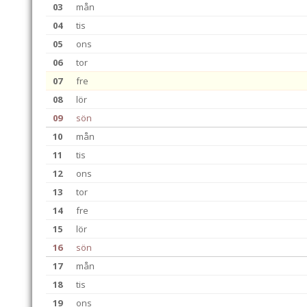
03
mån
04
tis
05
ons
06
tor
07
fre
08
lör
09
sön
10
mån
11
tis
12
ons
13
tor
14
fre
15
lör
16
sön
17
mån
18
tis
19
ons