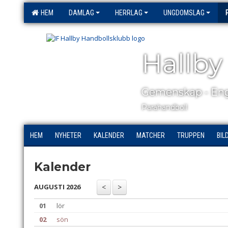
HEM
DAMLAG
HERRLAG
UNGDOMSLAG
Hallby
Gemenskap - Eng
Parahandboll
HEM
NYHETER
KALENDER
MATCHER
TRUPPEN
BIL
Kalender
AUGUSTI 2026
01
lör
02
sön