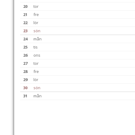
20
tor
21
fre
22
lör
23
sön
24
mån
25
tis
26
ons
27
tor
28
fre
29
lör
30
sön
31
mån