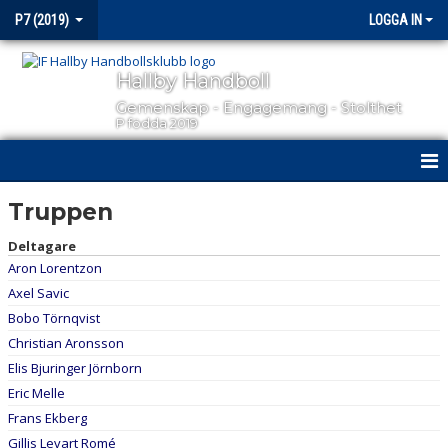
P7 (2019)
LOGGA IN
Hallby Handboll
Gemenskap - Engagemang - Stolthet
P födda 2019
HEM
Truppen
NYHETER
Deltagare
Aron Lorentzon
KALENDER
Axel Savic
Bobo Törnqvist
MATCHER
Christian Aronsson
Elis Bjuringer Jörnborn
TRUPPEN
Eric Melle
BILDGALLERI
Frans Ekberg
Gillis Levart Romé