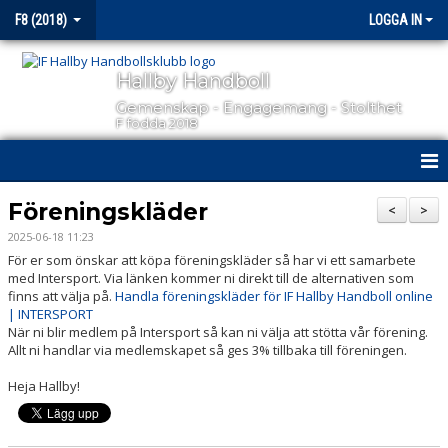
F8 (2018)
LOGGA IN
Hallby Handboll
Gemenskap - Engagemang - Stolthet
F födda 2018
HEM
Föreningskläder
<
>
2025-06-18 11:23
NYHETER
För er som önskar att köpa föreningskläder så har vi ett samarbete
med Intersport. Via länken kommer ni direkt till de alternativen som
KALENDER
finns att välja på.
Handla föreningskläder för IF Hallby Handboll online
| INTERSPORT
MATCHER
När ni blir medlem på Intersport så kan ni välja att stötta vår förening.
Allt ni handlar via medlemskapet så ges 3% tillbaka till föreningen.
TRUPPEN
Heja Hallby!
BILDGALLERI