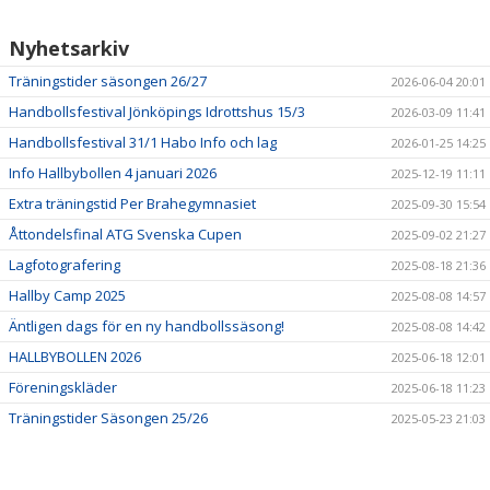
DOKUMENT
Nyhetsarkiv
KONTAKT
Träningstider säsongen 26/27
2026-06-04 20:01
Handbollsfestival Jönköpings Idrottshus 15/3
2026-03-09 11:41
Handbollsfestival 31/1 Habo Info och lag
2026-01-25 14:25
Info Hallbybollen 4 januari 2026
2025-12-19 11:11
Extra träningstid Per Brahegymnasiet
2025-09-30 15:54
Åttondelsfinal ATG Svenska Cupen
2025-09-02 21:27
Lagfotografering
2025-08-18 21:36
Hallby Camp 2025
2025-08-08 14:57
Äntligen dags för en ny handbollssäsong!
2025-08-08 14:42
HALLBYBOLLEN 2026
2025-06-18 12:01
Föreningskläder
2025-06-18 11:23
Träningstider Säsongen 25/26
2025-05-23 21:03