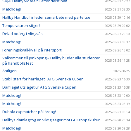
SÅJA! Hallby vidare till åttondelsfinal!
2025-08-31 17:27
Matchdag!
2025-08-31 08:30
Hallby Handboll inleder samarbete med parter.se
2025-08-29 10:16
Temperaturen stiger!
2025-08-29 09:02
Delad poäng i Alingsås
2025-08-27 20:50
Matchdag!
2025-08-27 08:37
Föreningskväll-kväll på Intersport!
2025-08-26 13:02
Välkommen till Jönköping – Hallby bjuder alla studenter
2025-08-26 11:28
på handbollsfest!
Äntligen!
2025-08-25
Stabil start för herrlaget i ATG Svenska Cupen!
2025-08-23 16:30
Damlaget utslaget ur ATG Svenska Cupen
2025-08-23 15:38
Matchdag!
2025-08-23 10:00
Matchdag!
2025-08-23 08:19
Dubbla cupmatcher på lördag!
2025-08-21 08:54
Hallbys damlag tog en viktig seger mot GF Kroppskultur
2025-08-20 20:34
Matchdag!
2025-08-20 09:28