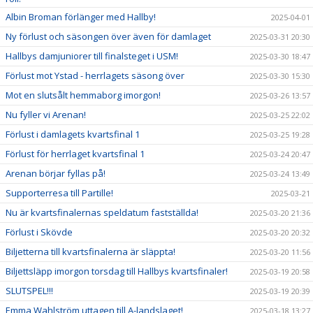
Albin Broman förlänger med Hallby!
2025-04-01
Ny förlust och säsongen över även för damlaget
2025-03-31 20:30
Hallbys damjuniorer till finalsteget i USM!
2025-03-30 18:47
Förlust mot Ystad - herrlagets säsong över
2025-03-30 15:30
Mot en slutsålt hemmaborg imorgon!
2025-03-26 13:57
Nu fyller vi Arenan!
2025-03-25 22:02
Förlust i damlagets kvartsfinal 1
2025-03-25 19:28
Förlust för herrlaget kvartsfinal 1
2025-03-24 20:47
Arenan börjar fyllas på!
2025-03-24 13:49
Supporterresa till Partille!
2025-03-21
Nu är kvartsfinalernas speldatum fastställda!
2025-03-20 21:36
Förlust i Skövde
2025-03-20 20:32
Biljetterna till kvartsfinalerna är släppta!
2025-03-20 11:56
Biljettsläpp imorgon torsdag till Hallbys kvartsfinaler!
2025-03-19 20:58
SLUTSPEL!!!
2025-03-19 20:39
Emma Wahlström uttagen till A-landslaget!
2025-03-18 13:27