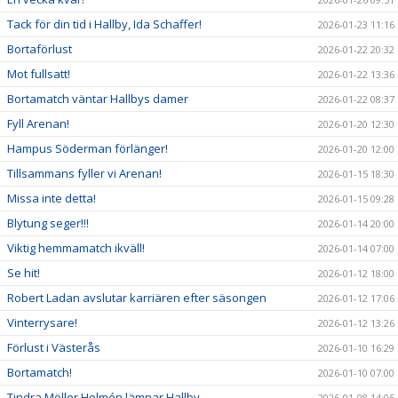
Tack för din tid i Hallby, Ida Schaffer!
2026-01-23 11:16
Bortaförlust
2026-01-22 20:32
Mot fullsatt!
2026-01-22 13:36
Bortamatch väntar Hallbys damer
2026-01-22 08:37
Fyll Arenan!
2026-01-20 12:30
Hampus Söderman förlänger!
2026-01-20 12:00
Tillsammans fyller vi Arenan!
2026-01-15 18:30
Missa inte detta!
2026-01-15 09:28
Blytung seger!!!
2026-01-14 20:00
Viktig hemmamatch ikväll!
2026-01-14 07:00
Se hit!
2026-01-12 18:00
Robert Ladan avslutar karriären efter säsongen
2026-01-12 17:06
Vinterrysare!
2026-01-12 13:26
Förlust i Västerås
2026-01-10 16:29
Bortamatch!
2026-01-10 07:00
Tindra Möller Holmén lämnar Hallby
2026-01-08 14:05