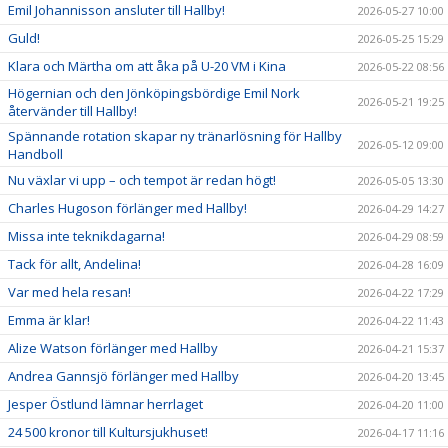
Emil Johannisson ansluter till Hallby!
2026-05-27 10:00
Guld!
2026-05-25 15:29
Klara och Märtha om att åka på U-20 VM i Kina
2026-05-22 08:56
Högernian och den Jönköpingsbördige Emil Nork
2026-05-21 19:25
återvänder till Hallby!
Spännande rotation skapar ny tränarlösning för Hallby
2026-05-12 09:00
Handboll
Nu växlar vi upp – och tempot är redan högt!
2026-05-05 13:30
Charles Hugoson förlänger med Hallby!
2026-04-29 14:27
Missa inte teknikdagarna!
2026-04-29 08:59
Tack för allt, Andelina!
2026-04-28 16:09
Var med hela resan!
2026-04-22 17:29
Emma är klar!
2026-04-22 11:43
Alize Watson förlänger med Hallby
2026-04-21 15:37
Andrea Gannsjö förlänger med Hallby
2026-04-20 13:45
Jesper Östlund lämnar herrlaget
2026-04-20 11:00
24 500 kronor till Kultursjukhuset!
2026-04-17 11:16