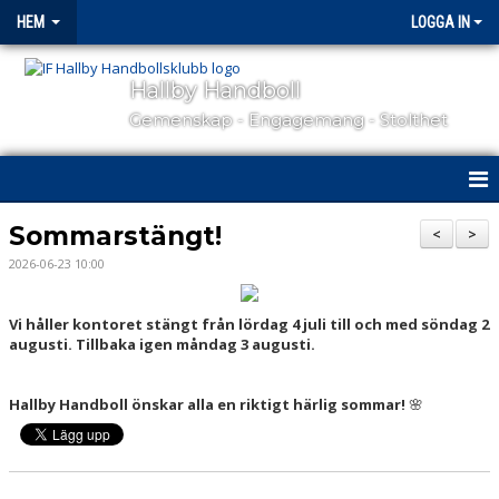
HEM
LOGGA IN
Hallby Handboll
Gemenskap - Engagemang - Stolthet
HEM
Sommarstängt!
<
>
2026-06-23 10:00
HALLBY I SAMHÄLLET
GÅ PÅ MATCH
Vi håller kontoret stängt från lördag 4 juli till och med söndag 2
augusti. Tillbaka igen måndag 3 augusti.
OM KLUBBEN
Hallby Handboll önskar alla en riktigt härlig sommar!
🌸
KONTAKT
SAMARBETSPARTNERS