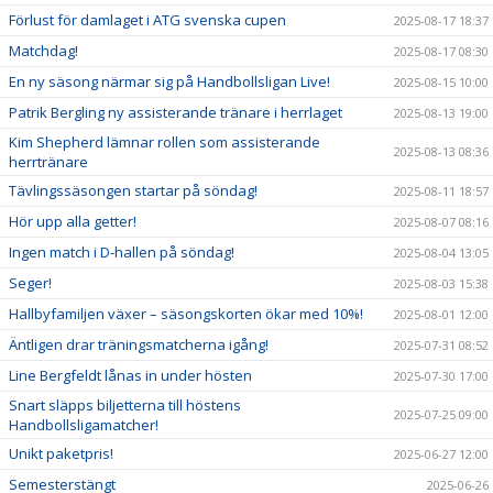
Förlust för damlaget i ATG svenska cupen
2025-08-17 18:37
Matchdag!
2025-08-17 08:30
En ny säsong närmar sig på Handbollsligan Live!
2025-08-15 10:00
Patrik Bergling ny assisterande tränare i herrlaget
2025-08-13 19:00
Kim Shepherd lämnar rollen som assisterande
2025-08-13 08:36
herrtränare
Tävlingssäsongen startar på söndag!
2025-08-11 18:57
Hör upp alla getter!
2025-08-07 08:16
Ingen match i D-hallen på söndag!
2025-08-04 13:05
Seger!
2025-08-03 15:38
Hallbyfamiljen växer – säsongskorten ökar med 10%!
2025-08-01 12:00
Äntligen drar träningsmatcherna igång!
2025-07-31 08:52
Line Bergfeldt lånas in under hösten
2025-07-30 17:00
Snart släpps biljetterna till höstens
2025-07-25 09:00
Handbollsligamatcher!
Unikt paketpris!
2025-06-27 12:00
Semesterstängt
2025-06-26