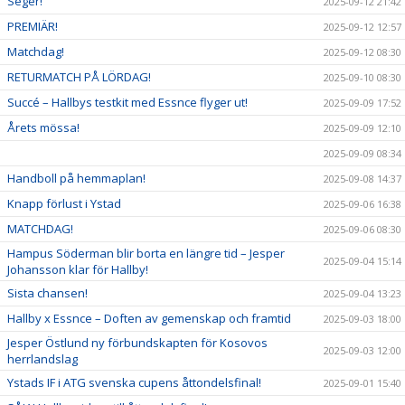
Seger!
2025-09-12 21:42
PREMIÄR!
2025-09-12 12:57
Matchdag!
2025-09-12 08:30
RETURMATCH PÅ LÖRDAG!
2025-09-10 08:30
Succé – Hallbys testkit med Essnce flyger ut!
2025-09-09 17:52
Årets mössa!
2025-09-09 12:10
2025-09-09 08:34
Handboll på hemmaplan!
2025-09-08 14:37
Knapp förlust i Ystad
2025-09-06 16:38
MATCHDAG!
2025-09-06 08:30
Hampus Söderman blir borta en längre tid – Jesper
2025-09-04 15:14
Johansson klar för Hallby!
Sista chansen!
2025-09-04 13:23
Hallby x Essnce – Doften av gemenskap och framtid
2025-09-03 18:00
Jesper Östlund ny förbundskapten för Kosovos
2025-09-03 12:00
herrlandslag
Ystads IF i ATG svenska cupens åttondelsfinal!
2025-09-01 15:40