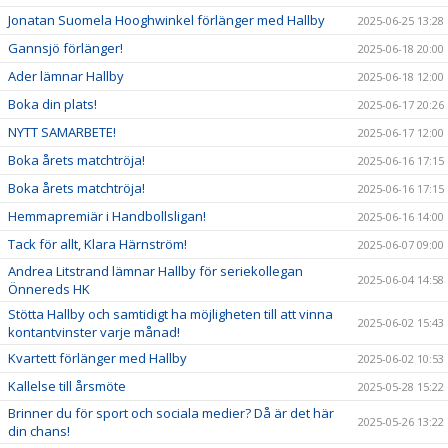
Jonatan Suomela Hooghwinkel förlänger med Hallby
2025-06-25 13:28
Gannsjö förlänger!
2025-06-18 20:00
Ader lämnar Hallby
2025-06-18 12:00
Boka din plats!
2025-06-17 20:26
NYTT SAMARBETE!
2025-06-17 12:00
Boka årets matchtröja!
2025-06-16 17:15
Boka årets matchtröja!
2025-06-16 17:15
Hemmapremiär i Handbollsligan!
2025-06-16 14:00
Tack för allt, Klara Härnström!
2025-06-07 09:00
Andrea Litstrand lämnar Hallby för seriekollegan
2025-06-04 14:58
Önnereds HK
Stötta Hallby och samtidigt ha möjligheten till att vinna
2025-06-02 15:43
kontantvinster varje månad!
Kvartett förlänger med Hallby
2025-06-02 10:53
Kallelse till årsmöte
2025-05-28 15:22
Brinner du för sport och sociala medier? Då är det här
2025-05-26 13:22
din chans!