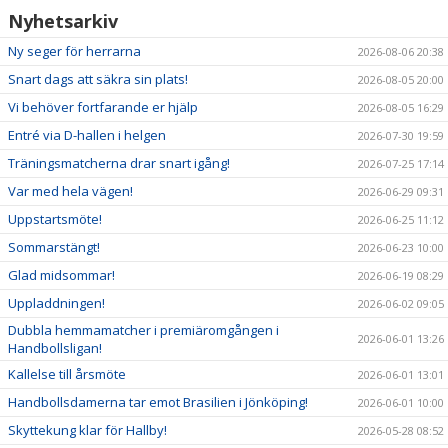
NYHETER
Nyhetsarkiv
Ny seger för herrarna
2026-08-06 20:38
KALENDER
Snart dags att säkra sin plats!
2026-08-05 20:00
HEMMAVINSTEN
Vi behöver fortfarande er hjälp
2026-08-05 16:29
Entré via D-hallen i helgen
2026-07-30 19:59
KLUBBSHOP
Träningsmatcherna drar snart igång!
2026-07-25 17:14
BILDGALLERI
Var med hela vägen!
2026-06-29 09:31
Uppstartsmöte!
2026-06-25 11:12
Sommarstängt!
2026-06-23 10:00
Glad midsommar!
2026-06-19 08:29
Uppladdningen!
2026-06-02 09:05
Dubbla hemmamatcher i premiäromgången i
2026-06-01 13:26
Handbollsligan!
Kallelse till årsmöte
2026-06-01 13:01
Handbollsdamerna tar emot Brasilien i Jönköping!
2026-06-01 10:00
Skyttekung klar för Hallby!
2026-05-28 08:52