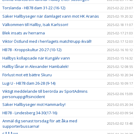
Torslanda - HB78 dam 31-22 (16-12)
2025-02-22 23:07
Säker Hallbyseger när damlaget vann mot HK Aranäs
2025-02-19 20:32
Välkommen till Hallby, Isak Karlsson!
2025-02-18 11:07
Blek insats av herrarna
2025-02-17 21:03
Viktor Östlund med i herrlagets matchtrupp ikväll!
2025-02-17 12:03
HB78 - Kroppskultur 20-27 (10-12)
2025-02-16 10:12
Hallbys kollapsade när Kungälv vann
2025-02-15 16:32
Hallby lånar in Alexander Hambalek!
2025-02-12 08:55
Förlust mot ett bättre Skuru
2025-02-10 20:34
Lugi U - HB78 dam 26-28 (9-14)
2025-02-10 09:17
Viktigt meddelande till berörda av SportAdmins
2025-02-06 15:09
personuppgiftsincident
Säker Hallbyseger mot Hammarby!
2025-02-05 20:34
HB78 - Lindesberg 34-30(17-16)
2025-02-03 09:54
Anmäl dig senast torsdag för att åka med
2025-02-02 13:48
supporterbussarna!
SÅÅÅJA!!