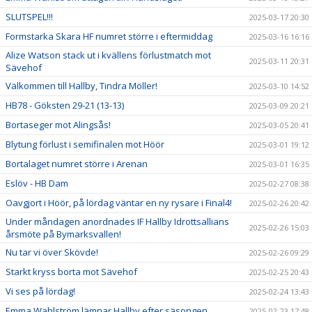
SLUTSPEL!!!
2025-03-17 20:30
Formstarka Skara HF numret större i eftermiddag
2025-03-16 16:16
Alize Watson stack ut i kvällens förlustmatch mot
2025-03-11 20:31
Sävehof
Välkommen till Hallby, Tindra Möller!
2025-03-10 14:52
HB78 - Göksten 29-21 (13-13)
2025-03-09 20:21
Bortaseger mot Alingsås!
2025-03-05 20:41
Blytung förlust i semifinalen mot Höör
2025-03-01 19:12
Bortalaget numret större i Arenan
2025-03-01 16:35
Eslöv - HB Dam
2025-02-27 08:38
Oavgjort i Höör, på lördag väntar en ny rysare i Final4!
2025-02-26 20:42
Under måndagen anordnades IF Hallby Idrottsallians
2025-02-26 15:03
årsmöte på Bymarksvallen!
Nu tar vi över Skövde!
2025-02-26 09:29
Starkt kryss borta mot Sävehof
2025-02-25 20:43
Vi ses på lördag!
2025-02-24 13:43
Emma Wahlström lämnar Hallby efter säsongen
2025-02-23 17:48