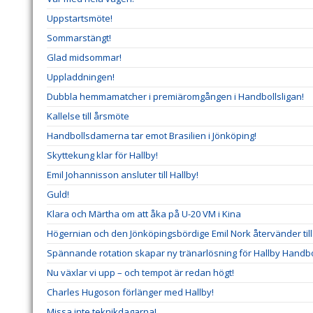
Uppstartsmöte!
Sommarstängt!
Glad midsommar!
Uppladdningen!
Dubbla hemmamatcher i premiäromgången i Handbollsligan!
Kallelse till årsmöte
Handbollsdamerna tar emot Brasilien i Jönköping!
Skyttekung klar för Hallby!
Emil Johannisson ansluter till Hallby!
Guld!
Klara och Märtha om att åka på U-20 VM i Kina
Högernian och den Jönköpingsbördige Emil Nork återvänder till 
Spännande rotation skapar ny tränarlösning för Hallby Handbo
Nu växlar vi upp – och tempot är redan högt!
Charles Hugoson förlänger med Hallby!
Missa inte teknikdagarna!