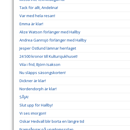
Tack för allt, Andelina!
Var med hela resan!
Emma är klar!
Alize Watson förlänger med Hallby
Andrea Gannsjö förlänger med Hallby
Jesper Östlund lämnar herrlaget
24 500 kronor till Kultursjukhuset!
Vila i frid, Björn Isakson
Nu släpps säsongskorten!
Dickner är klar!
Nordendorph är klar!
SÅJA!
Slut upp för Hallby!
Vi ses imorgon!
Oskar Hedvall blir borta en längre tid
Framgångar på ungdomssidan