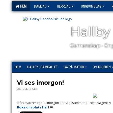
HEM
DAMLAG
HERRLAG
UNGDOMSLAG
Hallby
Gemenskap - Eng
HEM
HALLBY I SAMHÄLLET
GÅ PÅ MATCH
OM KLUBBEN
Vi ses imorgon!
2026-04-07 14:00
Från matchminut 1. Imorgon kör vi tillsammans - hela vägen! 👊
Boka din plats här!
🎟