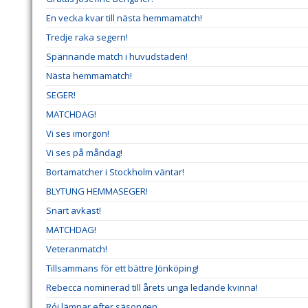
En vecka kvar till nästa hemmamatch!
Tredje raka segern!
Spännande match i huvudstaden!
Nästa hemmamatch!
SEGER!
MATCHDAG!
Vi ses imorgon!
Vi ses på måndag!
Bortamatcher i Stockholm väntar!
BLYTUNG HEMMASEGER!
Snart avkast!
MATCHDAG!
Veteranmatch!
Tillsammans för ett bättre Jönköping!
Rebecca nominerad till årets unga ledande kvinna!
Rói lämnar efter säsongen