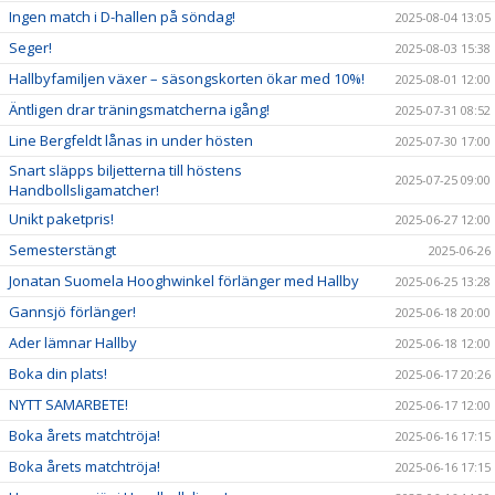
Ingen match i D-hallen på söndag!
2025-08-04 13:05
Seger!
2025-08-03 15:38
Hallbyfamiljen växer – säsongskorten ökar med 10%!
2025-08-01 12:00
Äntligen drar träningsmatcherna igång!
2025-07-31 08:52
Line Bergfeldt lånas in under hösten
2025-07-30 17:00
Snart släpps biljetterna till höstens
2025-07-25 09:00
Handbollsligamatcher!
Unikt paketpris!
2025-06-27 12:00
Semesterstängt
2025-06-26
Jonatan Suomela Hooghwinkel förlänger med Hallby
2025-06-25 13:28
Gannsjö förlänger!
2025-06-18 20:00
Ader lämnar Hallby
2025-06-18 12:00
Boka din plats!
2025-06-17 20:26
NYTT SAMARBETE!
2025-06-17 12:00
Boka årets matchtröja!
2025-06-16 17:15
Boka årets matchtröja!
2025-06-16 17:15