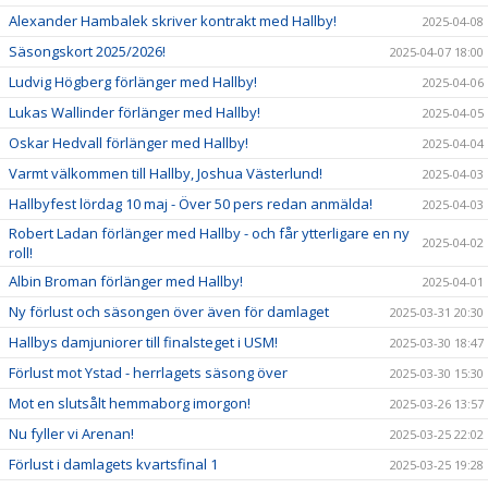
Alexander Hambalek skriver kontrakt med Hallby!
2025-04-08
Säsongskort 2025/2026!
2025-04-07 18:00
Ludvig Högberg förlänger med Hallby!
2025-04-06
Lukas Wallinder förlänger med Hallby!
2025-04-05
Oskar Hedvall förlänger med Hallby!
2025-04-04
Varmt välkommen till Hallby, Joshua Västerlund!
2025-04-03
Hallbyfest lördag 10 maj - Över 50 pers redan anmälda!
2025-04-03
Robert Ladan förlänger med Hallby - och får ytterligare en ny
2025-04-02
roll!
Albin Broman förlänger med Hallby!
2025-04-01
Ny förlust och säsongen över även för damlaget
2025-03-31 20:30
Hallbys damjuniorer till finalsteget i USM!
2025-03-30 18:47
Förlust mot Ystad - herrlagets säsong över
2025-03-30 15:30
Mot en slutsålt hemmaborg imorgon!
2025-03-26 13:57
Nu fyller vi Arenan!
2025-03-25 22:02
Förlust i damlagets kvartsfinal 1
2025-03-25 19:28