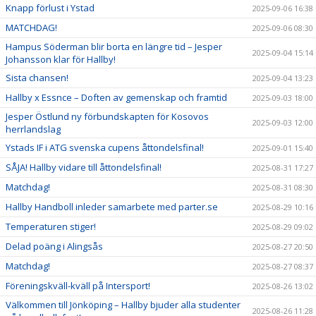
Knapp förlust i Ystad
2025-09-06 16:38
MATCHDAG!
2025-09-06 08:30
Hampus Söderman blir borta en längre tid – Jesper
2025-09-04 15:14
Johansson klar för Hallby!
Sista chansen!
2025-09-04 13:23
Hallby x Essnce – Doften av gemenskap och framtid
2025-09-03 18:00
Jesper Östlund ny förbundskapten för Kosovos
2025-09-03 12:00
herrlandslag
Ystads IF i ATG svenska cupens åttondelsfinal!
2025-09-01 15:40
SÅJA! Hallby vidare till åttondelsfinal!
2025-08-31 17:27
Matchdag!
2025-08-31 08:30
Hallby Handboll inleder samarbete med parter.se
2025-08-29 10:16
Temperaturen stiger!
2025-08-29 09:02
Delad poäng i Alingsås
2025-08-27 20:50
Matchdag!
2025-08-27 08:37
Föreningskväll-kväll på Intersport!
2025-08-26 13:02
Välkommen till Jönköping – Hallby bjuder alla studenter
2025-08-26 11:28