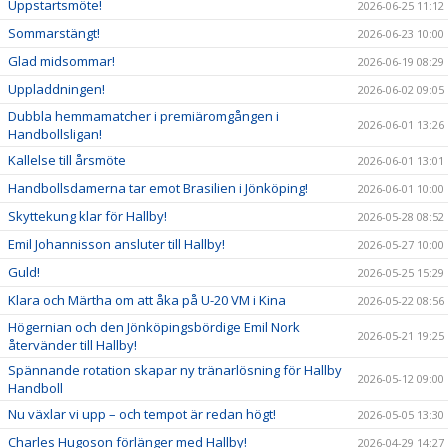
Uppstartsmöte!
2026-06-25 11:12
Sommarstängt!
2026-06-23 10:00
Glad midsommar!
2026-06-19 08:29
Uppladdningen!
2026-06-02 09:05
Dubbla hemmamatcher i premiäromgången i
2026-06-01 13:26
Handbollsligan!
Kallelse till årsmöte
2026-06-01 13:01
Handbollsdamerna tar emot Brasilien i Jönköping!
2026-06-01 10:00
Skyttekung klar för Hallby!
2026-05-28 08:52
Emil Johannisson ansluter till Hallby!
2026-05-27 10:00
Guld!
2026-05-25 15:29
Klara och Märtha om att åka på U-20 VM i Kina
2026-05-22 08:56
Högernian och den Jönköpingsbördige Emil Nork
2026-05-21 19:25
återvänder till Hallby!
Spännande rotation skapar ny tränarlösning för Hallby
2026-05-12 09:00
Handboll
Nu växlar vi upp – och tempot är redan högt!
2026-05-05 13:30
Charles Hugoson förlänger med Hallby!
2026-04-29 14:27