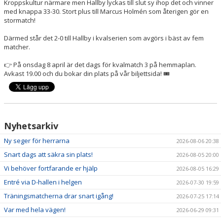
Kroppskultur närmare men Hallby lyckas till slut sy ihop det och vinner
NYHETER
med knappa 33-30. Stort plus till Marcus Holmén som återigen gör en
stormatch!
KALENDER
Därmed står det 2-0 till Hallby i kvalserien som avgörs i bäst av fem
matcher.
HEMMAVINSTEN
👉 På onsdag 8 april är det dags för kvalmatch 3 på hemmaplan.
KLUBBSHOP
Avkast 19.00 och du bokar din plats på vår biljettsida! 🎟️
BILDGALLERI
Nyhetsarkiv
Ny seger för herrarna
2026-08-06 20:38
Snart dags att säkra sin plats!
2026-08-05 20:00
Vi behöver fortfarande er hjälp
2026-08-05 16:29
Entré via D-hallen i helgen
2026-07-30 19:59
Träningsmatcherna drar snart igång!
2026-07-25 17:14
Var med hela vägen!
2026-06-29 09:31