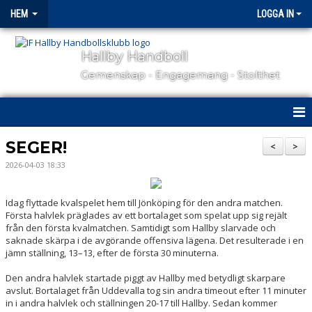
HEM
LOGGA IN
Hallby Handboll
Gemenskap - Engagemang - Stolthet
HEM
SEGER!
<
>
2026-04-03 18:33
HALLBY I SAMHÄLLET
GÅ PÅ MATCH
Idag flyttade kvalspelet hem till Jönköping för den andra matchen.
Första halvlek präglades av ett bortalaget som spelat upp sig rejält
från den första kvalmatchen. Samtidigt som Hallby slarvade och
OM KLUBBEN
saknade skärpa i de avgörande offensiva lägena. Det resulterade i en
jämn ställning, 13–13, efter de första 30 minuterna.
KONTAKT
Den andra halvlek startade piggt av Hallby med betydligt skarpare
avslut. Bortalaget från Uddevalla tog sin andra timeout efter 11 minuter
SAMARBETSPARTNERS
in i andra halvlek och ställningen 20-17 till Hallby. Sedan kommer