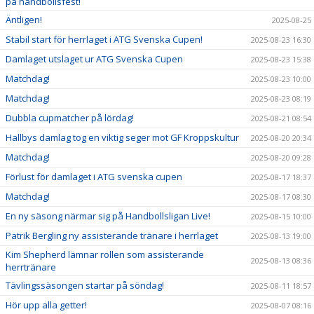
på handbollsfest!
Äntligen!
2025-08-25
Stabil start för herrlaget i ATG Svenska Cupen!
2025-08-23 16:30
Damlaget utslaget ur ATG Svenska Cupen
2025-08-23 15:38
Matchdag!
2025-08-23 10:00
Matchdag!
2025-08-23 08:19
Dubbla cupmatcher på lördag!
2025-08-21 08:54
Hallbys damlag tog en viktig seger mot GF Kroppskultur
2025-08-20 20:34
Matchdag!
2025-08-20 09:28
Förlust för damlaget i ATG svenska cupen
2025-08-17 18:37
Matchdag!
2025-08-17 08:30
En ny säsong närmar sig på Handbollsligan Live!
2025-08-15 10:00
Patrik Bergling ny assisterande tränare i herrlaget
2025-08-13 19:00
Kim Shepherd lämnar rollen som assisterande
2025-08-13 08:36
herrtränare
Tävlingssäsongen startar på söndag!
2025-08-11 18:57
Hör upp alla getter!
2025-08-07 08:16