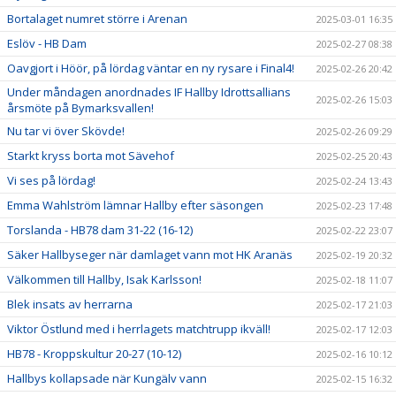
Bortalaget numret större i Arenan
2025-03-01 16:35
Eslöv - HB Dam
2025-02-27 08:38
Oavgjort i Höör, på lördag väntar en ny rysare i Final4!
2025-02-26 20:42
Under måndagen anordnades IF Hallby Idrottsallians
2025-02-26 15:03
årsmöte på Bymarksvallen!
Nu tar vi över Skövde!
2025-02-26 09:29
Starkt kryss borta mot Sävehof
2025-02-25 20:43
Vi ses på lördag!
2025-02-24 13:43
Emma Wahlström lämnar Hallby efter säsongen
2025-02-23 17:48
Torslanda - HB78 dam 31-22 (16-12)
2025-02-22 23:07
Säker Hallbyseger när damlaget vann mot HK Aranäs
2025-02-19 20:32
Välkommen till Hallby, Isak Karlsson!
2025-02-18 11:07
Blek insats av herrarna
2025-02-17 21:03
Viktor Östlund med i herrlagets matchtrupp ikväll!
2025-02-17 12:03
HB78 - Kroppskultur 20-27 (10-12)
2025-02-16 10:12
Hallbys kollapsade när Kungälv vann
2025-02-15 16:32