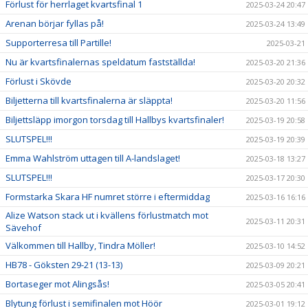
Förlust för herrlaget kvartsfinal 1
2025-03-24 20:47
Arenan börjar fyllas på!
2025-03-24 13:49
Supporterresa till Partille!
2025-03-21
Nu är kvartsfinalernas speldatum fastställda!
2025-03-20 21:36
Förlust i Skövde
2025-03-20 20:32
Biljetterna till kvartsfinalerna är släppta!
2025-03-20 11:56
Biljettsläpp imorgon torsdag till Hallbys kvartsfinaler!
2025-03-19 20:58
SLUTSPEL!!!
2025-03-19 20:39
Emma Wahlström uttagen till A-landslaget!
2025-03-18 13:27
SLUTSPEL!!!
2025-03-17 20:30
Formstarka Skara HF numret större i eftermiddag
2025-03-16 16:16
Alize Watson stack ut i kvällens förlustmatch mot
2025-03-11 20:31
Sävehof
Välkommen till Hallby, Tindra Möller!
2025-03-10 14:52
HB78 - Göksten 29-21 (13-13)
2025-03-09 20:21
Bortaseger mot Alingsås!
2025-03-05 20:41
Blytung förlust i semifinalen mot Höör
2025-03-01 19:12