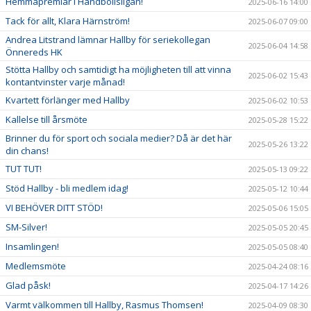
Hemmapremiär i Handbollsligan!
2025-06-16 14:00
Tack för allt, Klara Härnström!
2025-06-07 09:00
Andrea Litstrand lämnar Hallby för seriekollegan
2025-06-04 14:58
Önnereds HK
Stötta Hallby och samtidigt ha möjligheten till att vinna
2025-06-02 15:43
kontantvinster varje månad!
Kvartett förlänger med Hallby
2025-06-02 10:53
Kallelse till årsmöte
2025-05-28 15:22
Brinner du för sport och sociala medier? Då är det här
2025-05-26 13:22
din chans!
TUT TUT!
2025-05-13 09:22
Stöd Hallby - bli medlem idag!
2025-05-12 10:44
VI BEHÖVER DITT STÖD!
2025-05-06 15:05
SM-Silver!
2025-05-05 20:45
Insamlingen!
2025-05-05 08:40
Medlemsmöte
2025-04-24 08:16
Glad påsk!
2025-04-17 14:26
Varmt välkommen till Hallby, Rasmus Thomsen!
2025-04-09 08:30