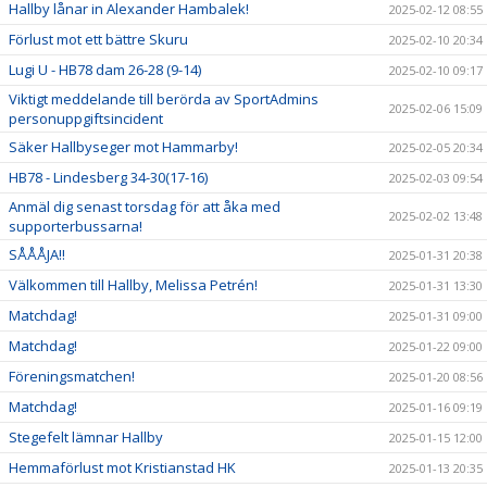
Hallby lånar in Alexander Hambalek!
2025-02-12 08:55
Förlust mot ett bättre Skuru
2025-02-10 20:34
Lugi U - HB78 dam 26-28 (9-14)
2025-02-10 09:17
Viktigt meddelande till berörda av SportAdmins
2025-02-06 15:09
personuppgiftsincident
Säker Hallbyseger mot Hammarby!
2025-02-05 20:34
HB78 - Lindesberg 34-30(17-16)
2025-02-03 09:54
Anmäl dig senast torsdag för att åka med
2025-02-02 13:48
supporterbussarna!
SÅÅÅJA!!
2025-01-31 20:38
Välkommen till Hallby, Melissa Petrén!
2025-01-31 13:30
Matchdag!
2025-01-31 09:00
Matchdag!
2025-01-22 09:00
Föreningsmatchen!
2025-01-20 08:56
Matchdag!
2025-01-16 09:19
Stegefelt lämnar Hallby
2025-01-15 12:00
Hemmaförlust mot Kristianstad HK
2025-01-13 20:35