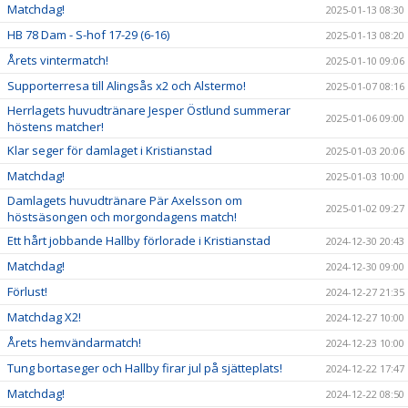
Matchdag!
2025-01-13 08:30
HB 78 Dam - S-hof 17-29 (6-16)
2025-01-13 08:20
Årets vintermatch!
2025-01-10 09:06
Supporterresa till Alingsås x2 och Alstermo!
2025-01-07 08:16
Herrlagets huvudtränare Jesper Östlund summerar
2025-01-06 09:00
höstens matcher!
Klar seger för damlaget i Kristianstad
2025-01-03 20:06
Matchdag!
2025-01-03 10:00
Damlagets huvudtränare Pär Axelsson om
2025-01-02 09:27
höstsäsongen och morgondagens match!
Ett hårt jobbande Hallby förlorade i Kristianstad
2024-12-30 20:43
Matchdag!
2024-12-30 09:00
Förlust!
2024-12-27 21:35
Matchdag X2!
2024-12-27 10:00
Årets hemvändarmatch!
2024-12-23 10:00
Tung bortaseger och Hallby firar jul på sjätteplats!
2024-12-22 17:47
Matchdag!
2024-12-22 08:50