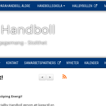
PARAHANDBOLL ÄLDRE
HANDBOLLSSKOLA
HALLBYBOLLEN
 Handboll
agemang - Stolthet
KONTAKT
SAMARBETSPARTNERS
NYHETER
KALENDER
t!
<
>
köping Energi!
allby Handboll genom att lägga till en