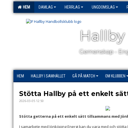
HEM
DAMLAG
HERRLAG
UNGDOMSLAG
Hallby
Gemenskap - Eng
HEM
HALLBY I SAMHÄLLET
GÅ PÅ MATCH
OM KLUBBEN
Stötta Hallby på ett enkelt sät
2026-03-05 12:50
Stötta getterna på ett enkelt sätt tillsammans med Jön
I samarbete med Jönköping Energi kan du vara med och stötta H