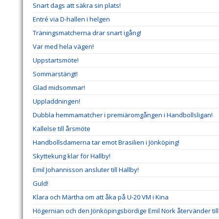
Snart dags att säkra sin plats!
Entré via D-hallen i helgen
Träningsmatcherna drar snart igång!
Var med hela vägen!
Uppstartsmöte!
Sommarstängt!
Glad midsommar!
Uppladdningen!
Dubbla hemmamatcher i premiäromgången i Handbollsligan!
Kallelse till årsmöte
Handbollsdamerna tar emot Brasilien i Jönköping!
Skyttekung klar för Hallby!
Emil Johannisson ansluter till Hallby!
Guld!
Klara och Märtha om att åka på U-20 VM i Kina
Högernian och den Jönköpingsbördige Emil Nork återvänder till 