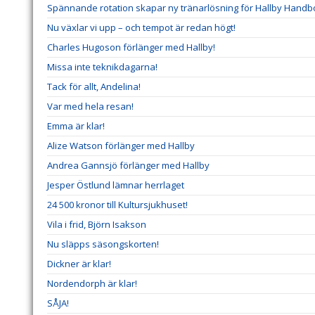
Spännande rotation skapar ny tränarlösning för Hallby Handbo
Nu växlar vi upp – och tempot är redan högt!
Charles Hugoson förlänger med Hallby!
Missa inte teknikdagarna!
Tack för allt, Andelina!
Var med hela resan!
Emma är klar!
Alize Watson förlänger med Hallby
Andrea Gannsjö förlänger med Hallby
Jesper Östlund lämnar herrlaget
24 500 kronor till Kultursjukhuset!
Vila i frid, Björn Isakson
Nu släpps säsongskorten!
Dickner är klar!
Nordendorph är klar!
SÅJA!