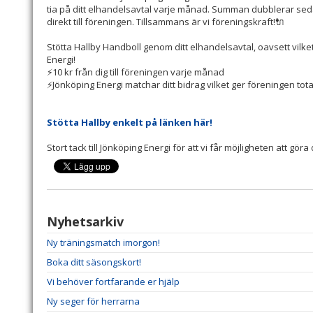
tia på ditt elhandelsavtal varje månad. Summan dubblerar se
direkt till föreningen. Tillsammans är vi föreningskraft!🔌
Stötta Hallby Handboll genom ditt elhandelsavtal, oavsett vilk
Energi!
⚡️10 kr från dig till föreningen varje månad
⚡️Jönköping Energi matchar ditt bidrag vilket ger föreningen tot
Stötta Hallby enkelt på länken här!
Stort tack till Jönköping Energi för att vi får möjligheten att gö
Nyhetsarkiv
Ny träningsmatch imorgon!
Boka ditt säsongskort!
Vi behöver fortfarande er hjälp
Ny seger för herrarna