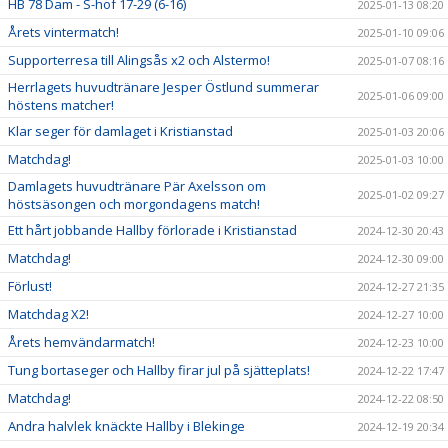
HB 78 Dam - S-hof 17-29 (6-16)
2025-01-13 08:20
Årets vintermatch!
2025-01-10 09:06
Supporterresa till Alingsås x2 och Alstermo!
2025-01-07 08:16
Herrlagets huvudtränare Jesper Östlund summerar
2025-01-06 09:00
höstens matcher!
Klar seger för damlaget i Kristianstad
2025-01-03 20:06
Matchdag!
2025-01-03 10:00
Damlagets huvudtränare Pär Axelsson om
2025-01-02 09:27
höstsäsongen och morgondagens match!
Ett hårt jobbande Hallby förlorade i Kristianstad
2024-12-30 20:43
Matchdag!
2024-12-30 09:00
Förlust!
2024-12-27 21:35
Matchdag X2!
2024-12-27 10:00
Årets hemvändarmatch!
2024-12-23 10:00
Tung bortaseger och Hallby firar jul på sjätteplats!
2024-12-22 17:47
Matchdag!
2024-12-22 08:50
Andra halvlek knäckte Hallby i Blekinge
2024-12-19 20:34