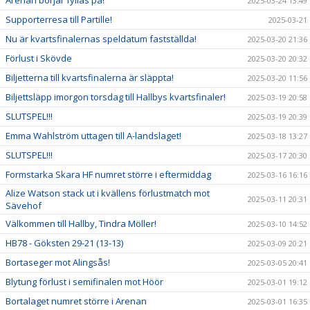
2025-03-24 13:49
Supporterresa till Partille!
2025-03-21
Nu är kvartsfinalernas speldatum fastställda!
2025-03-20 21:36
Förlust i Skövde
2025-03-20 20:32
Biljetterna till kvartsfinalerna är släppta!
2025-03-20 11:56
Biljettsläpp imorgon torsdag till Hallbys kvartsfinaler!
2025-03-19 20:58
SLUTSPEL!!!
2025-03-19 20:39
Emma Wahlström uttagen till A-landslaget!
2025-03-18 13:27
SLUTSPEL!!!
2025-03-17 20:30
Formstarka Skara HF numret större i eftermiddag
2025-03-16 16:16
Alize Watson stack ut i kvällens förlustmatch mot
2025-03-11 20:31
Sävehof
Välkommen till Hallby, Tindra Möller!
2025-03-10 14:52
HB78 - Göksten 29-21 (13-13)
2025-03-09 20:21
Bortaseger mot Alingsås!
2025-03-05 20:41
Blytung förlust i semifinalen mot Höör
2025-03-01 19:12
Bortalaget numret större i Arenan
2025-03-01 16:35