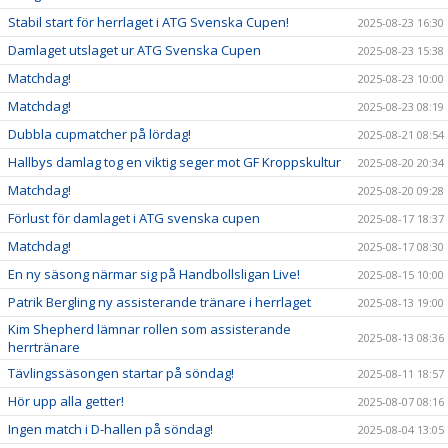
Stabil start för herrlaget i ATG Svenska Cupen!
2025-08-23 16:30
Damlaget utslaget ur ATG Svenska Cupen
2025-08-23 15:38
Matchdag!
2025-08-23 10:00
Matchdag!
2025-08-23 08:19
Dubbla cupmatcher på lördag!
2025-08-21 08:54
Hallbys damlag tog en viktig seger mot GF Kroppskultur
2025-08-20 20:34
Matchdag!
2025-08-20 09:28
Förlust för damlaget i ATG svenska cupen
2025-08-17 18:37
Matchdag!
2025-08-17 08:30
En ny säsong närmar sig på Handbollsligan Live!
2025-08-15 10:00
Patrik Bergling ny assisterande tränare i herrlaget
2025-08-13 19:00
Kim Shepherd lämnar rollen som assisterande
2025-08-13 08:36
herrtränare
Tävlingssäsongen startar på söndag!
2025-08-11 18:57
Hör upp alla getter!
2025-08-07 08:16
Ingen match i D-hallen på söndag!
2025-08-04 13:05