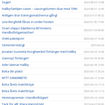
Seger!
2025-08-03 15:38
Hallbyfamiljen växer – säsongskorten ökar med 10%!
2025-08-01 12:00
Äntligen drar träningsmatcherna igång!
2025-07-31 08:52
Line Bergfeldt lånas in under hösten
2025-07-30 17:00
Snart släpps biljetterna till höstens
2025-07-25 09:00
Handbollsligamatcher!
Unikt paketpris!
2025-06-27 12:00
Semesterstängt
2025-06-26
Jonatan Suomela Hooghwinkel förlänger med Hallby
2025-06-25 13:28
Gannsjö förlänger!
2025-06-18 20:00
Ader lämnar Hallby
2025-06-18 12:00
Boka din plats!
2025-06-17 20:26
NYTT SAMARBETE!
2025-06-17 12:00
Boka årets matchtröja!
2025-06-16 17:15
Boka årets matchtröja!
2025-06-16 17:15
Hemmapremiär i Handbollsligan!
2025-06-16 14:00
Tack för allt, Klara Härnström!
2025-06-07 09:00