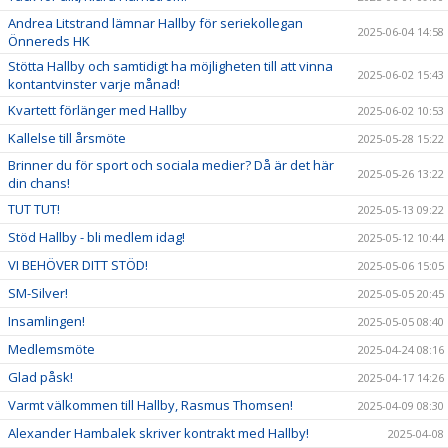
Andrea Litstrand lämnar Hallby för seriekollegan
2025-06-04 14:58
Önnereds HK
Stötta Hallby och samtidigt ha möjligheten till att vinna
2025-06-02 15:43
kontantvinster varje månad!
Kvartett förlänger med Hallby
2025-06-02 10:53
Kallelse till årsmöte
2025-05-28 15:22
Brinner du för sport och sociala medier? Då är det här
2025-05-26 13:22
din chans!
TUT TUT!
2025-05-13 09:22
Stöd Hallby - bli medlem idag!
2025-05-12 10:44
VI BEHÖVER DITT STÖD!
2025-05-06 15:05
SM-Silver!
2025-05-05 20:45
Insamlingen!
2025-05-05 08:40
Medlemsmöte
2025-04-24 08:16
Glad påsk!
2025-04-17 14:26
Varmt välkommen till Hallby, Rasmus Thomsen!
2025-04-09 08:30
Alexander Hambalek skriver kontrakt med Hallby!
2025-04-08