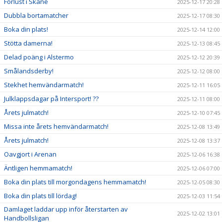
Förlust i Skåne
2025-12-17 20:28
Dubbla bortamatcher
2025-12-17 08:30
Boka din plats!
2025-12-14 12:00
Stötta damerna!
2025-12-13 08:45
Delad poäng i Alstermo
2025-12-12 20:39
Smålandsderby!
2025-12-12 08:00
Stekhet hemvändarmatch!
2025-12-11 16:05
Julklappsdagar på Intersport! ??
2025-12-11 08:00
Årets julmatch!
2025-12-10 07:45
Missa inte årets hemvändarmatch!
2025-12-08 13:49
Årets julmatch!
2025-12-08 13:37
Oavgjort i Arenan
2025-12-06 16:38
Äntligen hemmamatch!
2025-12-06 07:00
Boka din plats till morgondagens hemmamatch!
2025-12-05 08:30
Boka din plats till lördag!
2025-12-03 11:54
Damlaget laddar upp inför återstarten av
2025-12-02 13:01
Handbollsligan