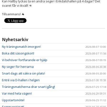
Kan Hallby lyckas ta en andra seger i Erikdalshallen på 4 dagar? Det
NYHETER
svaret får vi ikväll! 👊
KALENDER
Tillsammans! 🐐
HEMMAVINSTEN
KLUBBSHOP
Nyhetsarkiv
BILDGALLERI
Ny träningsmatch imorgon!
2026-08-07 13:00
Boka ditt säsongskort!
2026-08-07 11:56
Vi behöver fortfarande er hjälp
2026-08-07 09:19
Ny seger för herrarna
2026-08-06 20:38
Snart dags att säkra sin plats!
2026-08-05 20:00
Entré via D-hallen i helgen
2026-07-30 19:59
Träningsmatcherna drar snart igång!
2026-07-25 17:14
Var med hela vägen!
2026-06-29 09:31
Uppstartsmöte!
2026-06-25 11:12
Sommarstängt!
2026-06-23 10:00