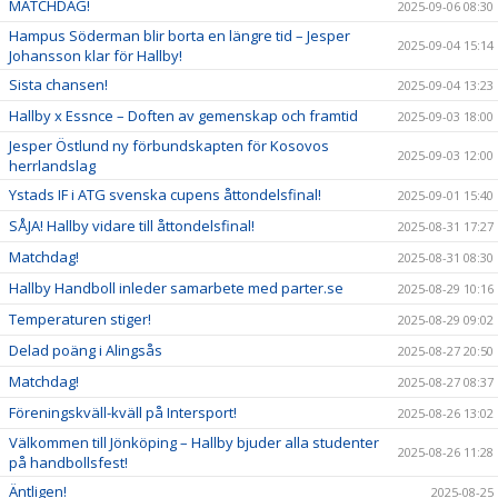
MATCHDAG!
2025-09-06 08:30
Hampus Söderman blir borta en längre tid – Jesper
2025-09-04 15:14
Johansson klar för Hallby!
Sista chansen!
2025-09-04 13:23
Hallby x Essnce – Doften av gemenskap och framtid
2025-09-03 18:00
Jesper Östlund ny förbundskapten för Kosovos
2025-09-03 12:00
herrlandslag
Ystads IF i ATG svenska cupens åttondelsfinal!
2025-09-01 15:40
SÅJA! Hallby vidare till åttondelsfinal!
2025-08-31 17:27
Matchdag!
2025-08-31 08:30
Hallby Handboll inleder samarbete med parter.se
2025-08-29 10:16
Temperaturen stiger!
2025-08-29 09:02
Delad poäng i Alingsås
2025-08-27 20:50
Matchdag!
2025-08-27 08:37
Föreningskväll-kväll på Intersport!
2025-08-26 13:02
Välkommen till Jönköping – Hallby bjuder alla studenter
2025-08-26 11:28
på handbollsfest!
Äntligen!
2025-08-25