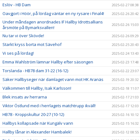
Eslöv - HB Dam
2025-02-27 08:38
Oavgjort i Höör, på lördag väntar en ny rysare i Final4!
2025-02-26 20:42
Under måndagen anordnades IF Hallby Idrottsallians
2025-02-26 15:03
årsmöte på Bymarksvallen!
Nu tar vi över Skövde!
2025-02-26 09:29
Starkt kryss borta mot Sävehof
2025-02-25 20:43
Vi ses på lördag!
2025-02-24 13:43
Emma Wahlström lämnar Hallby efter säsongen
2025-02-23 17:48
Torslanda - HB78 dam 31-22 (16-12)
2025-02-22 23:07
Säker Hallbyseger när damlaget vann mot HK Aranäs
2025-02-19 20:32
Välkommen till Hallby, Isak Karlsson!
2025-02-18 11:07
Blek insats av herrarna
2025-02-17 21:03
Viktor Östlund med i herrlagets matchtrupp ikväll!
2025-02-17 12:03
HB78 - Kroppskultur 20-27 (10-12)
2025-02-16 10:12
Hallbys kollapsade när Kungälv vann
2025-02-15 16:32
Hallby lånar in Alexander Hambalek!
2025-02-12 08:55