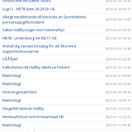
Förlust mot ett bättre Skuru
2025-02-10 20:34
Lugi U - HB78 dam 26-28 (9-14)
2025-02-10 09:17
Viktigt meddelande till berörda av SportAdmins
2025-02-06 15:09
personuppgiftsincident
Säker Hallbyseger mot Hammarby!
2025-02-05 20:34
HB78 - Lindesberg 34-30(17-16)
2025-02-03 09:54
Anmäl dig senast torsdag för att åka med
2025-02-02 13:48
supporterbussarna!
SÅÅÅJA!!
2025-01-31 20:38
Välkommen till Hallby, Melissa Petrén!
2025-01-31 13:30
Matchdag!
2025-01-31 09:00
Matchdag!
2025-01-22 09:00
Föreningsmatchen!
2025-01-20 08:56
Matchdag!
2025-01-16 09:19
Stegefelt lämnar Hallby
2025-01-15 12:00
Hemmaförlust mot Kristianstad HK
2025-01-13 20:35
Matchdag!
2025-01-13 08:30