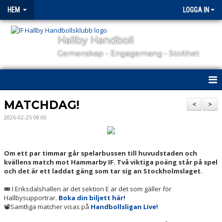
HEM
LOGGA IN
Hallby Handboll
Gemenskap - Engagemang - Stolthet
HEM
MATCHDAG!
<
>
2026-02-25 08:00
HALLBY I SAMHÄLLET
GÅ PÅ MATCH
Om ett par timmar går spelarbussen till huvudstaden och
kvällens match mot Hammarby IF. Två viktiga poäng står på spel
OM KLUBBEN
och det är ett laddat gäng som tar sig an Stockholmslaget.
KONTAKT
🎟 I Eriksdalshallen är det sektion E är det som gäller för
Hallbysupportrar.
Boka din biljett här!
📽Samtliga matcher visas på
Handbollsligan Live!
SAMARBETSPARTNERS