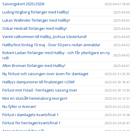
Säsongskort 2025/2026!
2025-04-07 18:00
Ludvig Högberg förlänger med Hallby!
2025-04-06
Lukas Wallinder förlänger med Hallby!
2025-04-05
Oskar Hedvall förlänger med Hallby!
2025-04-04
Varmt välkommen till Hallby, Joshua Västerlund!
2025-04-03
Hallbyfest lördag 10 maj - Över 50 pers redan anmälda!
2025-04-03
Robert Ladan förlänger med Hallby - och får ytterligare en ny
2025-04-02
roll!
Albin Broman förlänger med Hallby!
2025-04-01
Ny förlust och säsongen över även för damlaget
2025-03-31 20:30
Hallbys damjuniorer till finalsteget i USM!
2025-03-30 18:47
Förlust mot Ystad - herrlagets säsong över
2025-03-30 15:30
Mot en slutsålt hemmaborg imorgon!
2025-03-26 13:57
Nu fyller vi Arenan!
2025-03-25 22:02
Förlust i damlagets kvartsfinal 1
2025-03-25 19:28
Förlust för herrlaget kvartsfinal 1
2025-03-24 20:47
Arenan börjar fyllas på!