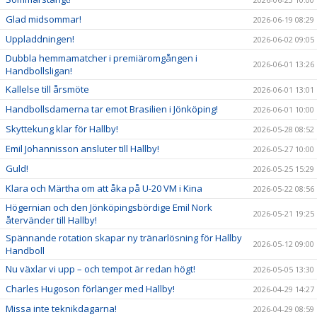
Glad midsommar!
2026-06-19 08:29
Uppladdningen!
2026-06-02 09:05
Dubbla hemmamatcher i premiäromgången i
2026-06-01 13:26
Handbollsligan!
Kallelse till årsmöte
2026-06-01 13:01
Handbollsdamerna tar emot Brasilien i Jönköping!
2026-06-01 10:00
Skyttekung klar för Hallby!
2026-05-28 08:52
Emil Johannisson ansluter till Hallby!
2026-05-27 10:00
Guld!
2026-05-25 15:29
Klara och Märtha om att åka på U-20 VM i Kina
2026-05-22 08:56
Högernian och den Jönköpingsbördige Emil Nork
2026-05-21 19:25
återvänder till Hallby!
Spännande rotation skapar ny tränarlösning för Hallby
2026-05-12 09:00
Handboll
Nu växlar vi upp – och tempot är redan högt!
2026-05-05 13:30
Charles Hugoson förlänger med Hallby!
2026-04-29 14:27
Missa inte teknikdagarna!
2026-04-29 08:59