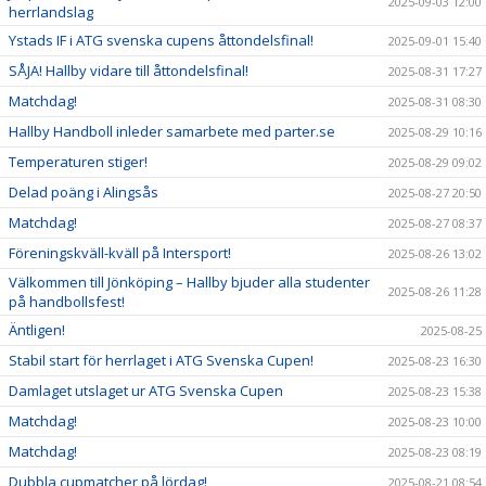
2025-09-03 12:00
herrlandslag
Ystads IF i ATG svenska cupens åttondelsfinal!
2025-09-01 15:40
SÅJA! Hallby vidare till åttondelsfinal!
2025-08-31 17:27
Matchdag!
2025-08-31 08:30
Hallby Handboll inleder samarbete med parter.se
2025-08-29 10:16
Temperaturen stiger!
2025-08-29 09:02
Delad poäng i Alingsås
2025-08-27 20:50
Matchdag!
2025-08-27 08:37
Föreningskväll-kväll på Intersport!
2025-08-26 13:02
Välkommen till Jönköping – Hallby bjuder alla studenter
2025-08-26 11:28
på handbollsfest!
Äntligen!
2025-08-25
Stabil start för herrlaget i ATG Svenska Cupen!
2025-08-23 16:30
Damlaget utslaget ur ATG Svenska Cupen
2025-08-23 15:38
Matchdag!
2025-08-23 10:00
Matchdag!
2025-08-23 08:19
Dubbla cupmatcher på lördag!
2025-08-21 08:54