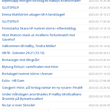
Biljettsläpp imorgon torsdag till Hallbys kvartsfinaler!
2025-03-19 20:58
SLUTSPEL!!!
2025-03-19 20:39
Emma Wahlström uttagen till A-landslaget!
2025-03-18 13:27
SLUTSPEL!!!
2025-03-17 20:30
Formstarka Skara HF numret större i eftermiddag
2025-03-16 16:16
Alize Watson stack ut i kvällens förlustmatch mot
2025-03-11 20:31
Sävehof
Välkommen till Hallby, Tindra Möller!
2025-03-10 14:52
HB78 - Göksten 29-21 (13-13)
2025-03-09 20:21
Bortaseger mot Alingsås!
2025-03-05 20:41
Blytung förlust i semifinalen mot Höör
2025-03-01 19:12
Bortalaget numret större i Arenan
2025-03-01 16:35
Eslöv - HB Dam
2025-02-27 08:38
Oavgjort i Höör, på lördag väntar en ny rysare i Final4!
2025-02-26 20:42
Under måndagen anordnades IF Hallby Idrottsallians
2025-02-26 15:03
årsmöte på Bymarksvallen!
Nu tar vi över Skövde!
2025-02-26 09:29