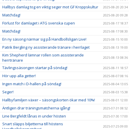
Hallbys damlag tog en viktig seger mot GF Kroppskultur
2025-08-20 20:34
Matchdag!
2025-08-20 09:28
Förlust för damlaget i ATG svenska cupen
2025-08-17 18:37
Matchdag!
2025-08-17 08:30
En ny säsong närmar sig på Handbollsligan Live!
2025-08-15 10:00
Patrik Bergling ny assisterande tränare i herrlaget
2025-08-13 19:00
Kim Shepherd lämnar rollen som assisterande
2025-08-13 08:36
herrtränare
Tävlingssäsongen startar på söndag!
2025-08-11 18:57
Hör upp alla getter!
2025-08-07 08:16
Ingen match i D-hallen på söndag!
2025-08-04 13:05
Seger!
2025-08-03 15:38
Hallbyfamiljen växer – säsongskorten ökar med 10%!
2025-08-01 12:00
Äntligen drar träningsmatcherna igång!
2025-07-31 08:52
Line Bergfeldt lånas in under hösten
2025-07-30 17:00
Snart släpps biljetterna till höstens
2025-07-25 09:00
Handbollsligamatcher!