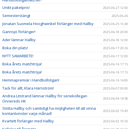
Unikt paketpris!
2025-06-27 12:00
Semesterstängt
2025-06-26
Jonatan Suomela Hooghwinkel förlänger med Hallby
2025-06-25 13:28
Gannsjö förlänger!
2025-06-18 20:00
Ader lämnar Hallby
2025-06-18 12:00
Boka din plats!
2025-06-17 20:26
NYTT SAMARBETE!
2025-06-17 12:00
Boka årets matchtröja!
2025-06-16 17:15
Boka årets matchtröja!
2025-06-16 17:15
Hemmapremiär i Handbollsligan!
2025-06-16 14:00
Tack för allt, Klara Härnström!
2025-06-07 09:00
Andrea Litstrand lämnar Hallby för seriekollegan
2025-06-04 14:58
Önnereds HK
Stötta Hallby och samtidigt ha möjligheten till att vinna
2025-06-02 15:43
kontantvinster varje månad!
Kvartett förlänger med Hallby
2025-06-02 10:53
Kallelse till årsmöte