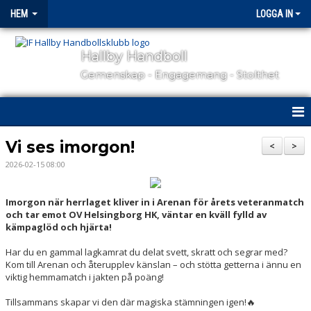
HEM
LOGGA IN
Hallby Handboll
Gemenskap - Engagemang - Stolthet
HEM
Vi ses imorgon!
<
>
2026-02-15 08:00
HALLBY I SAMHÄLLET
GÅ PÅ MATCH
Imorgon när herrlaget kliver in i Arenan för årets veteranmatch
och tar emot OV Helsingborg HK, väntar en kväll fylld av
kämpaglöd och hjärta!
OM KLUBBEN
Har du en gammal lagkamrat du delat svett, skratt och segrar med?
KONTAKT
Kom till Arenan och återupplev känslan – och stötta getterna i ännu en
viktig hemmamatch i jakten på poäng!
SAMARBETSPARTNERS
Tillsammans skapar vi den där magiska stämningen igen!🔥