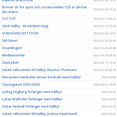
2025-05-28 15:22
Brinner du för sport och sociala medier? Då är det här
2025-05-26 13:22
din chans!
TUT TUT!
2025-05-13 09:22
Stöd Hallby - bli medlem idag!
2025-05-12 10:44
VI BEHÖVER DITT STÖD!
2025-05-06 15:05
SM-Silver!
2025-05-05 20:45
Insamlingen!
2025-05-05 08:40
Medlemsmöte
2025-04-24 08:16
Glad påsk!
2025-04-17 14:26
Varmt välkommen till Hallby, Rasmus Thomsen!
2025-04-09 08:30
Alexander Hambalek skriver kontrakt med Hallby!
2025-04-08
Säsongskort 2025/2026!
2025-04-07 18:00
Ludvig Högberg förlänger med Hallby!
2025-04-06
Lukas Wallinder förlänger med Hallby!
2025-04-05
Oskar Hedvall förlänger med Hallby!
2025-04-04
Varmt välkommen till Hallby, Joshua Västerlund!
2025-04-03