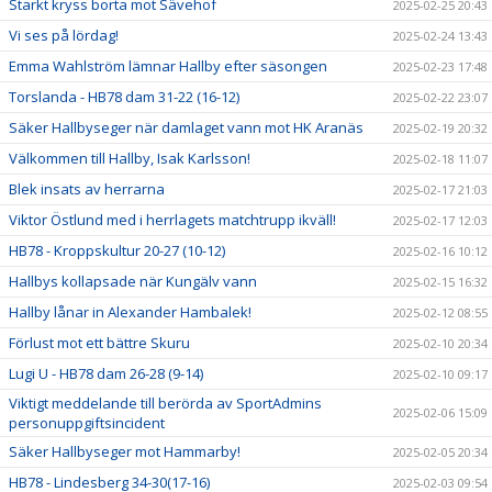
Starkt kryss borta mot Sävehof
2025-02-25 20:43
Vi ses på lördag!
2025-02-24 13:43
Emma Wahlström lämnar Hallby efter säsongen
2025-02-23 17:48
Torslanda - HB78 dam 31-22 (16-12)
2025-02-22 23:07
Säker Hallbyseger när damlaget vann mot HK Aranäs
2025-02-19 20:32
Välkommen till Hallby, Isak Karlsson!
2025-02-18 11:07
Blek insats av herrarna
2025-02-17 21:03
Viktor Östlund med i herrlagets matchtrupp ikväll!
2025-02-17 12:03
HB78 - Kroppskultur 20-27 (10-12)
2025-02-16 10:12
Hallbys kollapsade när Kungälv vann
2025-02-15 16:32
Hallby lånar in Alexander Hambalek!
2025-02-12 08:55
Förlust mot ett bättre Skuru
2025-02-10 20:34
Lugi U - HB78 dam 26-28 (9-14)
2025-02-10 09:17
Viktigt meddelande till berörda av SportAdmins
2025-02-06 15:09
personuppgiftsincident
Säker Hallbyseger mot Hammarby!
2025-02-05 20:34
HB78 - Lindesberg 34-30(17-16)
2025-02-03 09:54