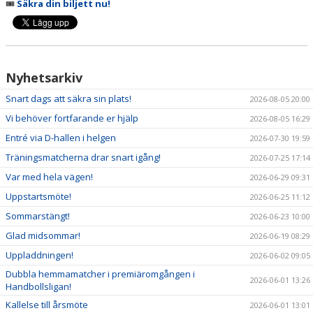
🎟️
Säkra din biljett nu!
NYHETER
KALENDER
HEMMAVINSTEN
Nyhetsarkiv
Snart dags att säkra sin plats!
2026-08-05 20:00
KLUBBSHOP
Vi behöver fortfarande er hjälp
2026-08-05 16:29
BILDGALLERI
Entré via D-hallen i helgen
2026-07-30 19:59
Träningsmatcherna drar snart igång!
2026-07-25 17:14
Var med hela vägen!
2026-06-29 09:31
Uppstartsmöte!
2026-06-25 11:12
Sommarstängt!
2026-06-23 10:00
Glad midsommar!
2026-06-19 08:29
Uppladdningen!
2026-06-02 09:05
Dubbla hemmamatcher i premiäromgången i
2026-06-01 13:26
Handbollsligan!
Kallelse till årsmöte
2026-06-01 13:01