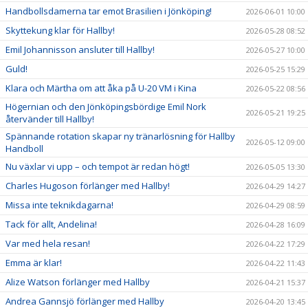
Handbollsdamerna tar emot Brasilien i Jönköping!
2026-06-01 10:00
Skyttekung klar för Hallby!
2026-05-28 08:52
Emil Johannisson ansluter till Hallby!
2026-05-27 10:00
Guld!
2026-05-25 15:29
Klara och Märtha om att åka på U-20 VM i Kina
2026-05-22 08:56
Högernian och den Jönköpingsbördige Emil Nork
2026-05-21 19:25
återvänder till Hallby!
Spännande rotation skapar ny tränarlösning för Hallby
2026-05-12 09:00
Handboll
Nu växlar vi upp – och tempot är redan högt!
2026-05-05 13:30
Charles Hugoson förlänger med Hallby!
2026-04-29 14:27
Missa inte teknikdagarna!
2026-04-29 08:59
Tack för allt, Andelina!
2026-04-28 16:09
Var med hela resan!
2026-04-22 17:29
Emma är klar!
2026-04-22 11:43
Alize Watson förlänger med Hallby
2026-04-21 15:37
Andrea Gannsjö förlänger med Hallby
2026-04-20 13:45