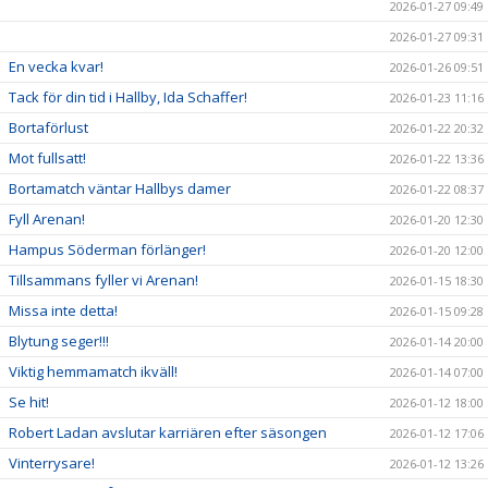
2026-01-27 09:49
2026-01-27 09:31
En vecka kvar!
2026-01-26 09:51
Tack för din tid i Hallby, Ida Schaffer!
2026-01-23 11:16
Bortaförlust
2026-01-22 20:32
Mot fullsatt!
2026-01-22 13:36
Bortamatch väntar Hallbys damer
2026-01-22 08:37
Fyll Arenan!
2026-01-20 12:30
Hampus Söderman förlänger!
2026-01-20 12:00
Tillsammans fyller vi Arenan!
2026-01-15 18:30
Missa inte detta!
2026-01-15 09:28
Blytung seger!!!
2026-01-14 20:00
Viktig hemmamatch ikväll!
2026-01-14 07:00
Se hit!
2026-01-12 18:00
Robert Ladan avslutar karriären efter säsongen
2026-01-12 17:06
Vinterrysare!
2026-01-12 13:26