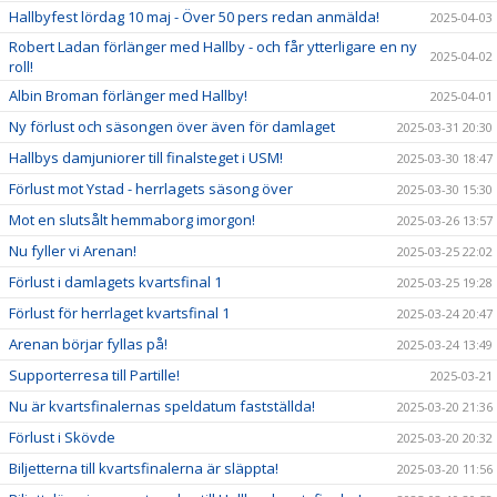
Hallbyfest lördag 10 maj - Över 50 pers redan anmälda!
2025-04-03
Robert Ladan förlänger med Hallby - och får ytterligare en ny
2025-04-02
roll!
Albin Broman förlänger med Hallby!
2025-04-01
Ny förlust och säsongen över även för damlaget
2025-03-31 20:30
Hallbys damjuniorer till finalsteget i USM!
2025-03-30 18:47
Förlust mot Ystad - herrlagets säsong över
2025-03-30 15:30
Mot en slutsålt hemmaborg imorgon!
2025-03-26 13:57
Nu fyller vi Arenan!
2025-03-25 22:02
Förlust i damlagets kvartsfinal 1
2025-03-25 19:28
Förlust för herrlaget kvartsfinal 1
2025-03-24 20:47
Arenan börjar fyllas på!
2025-03-24 13:49
Supporterresa till Partille!
2025-03-21
Nu är kvartsfinalernas speldatum fastställda!
2025-03-20 21:36
Förlust i Skövde
2025-03-20 20:32
Biljetterna till kvartsfinalerna är släppta!
2025-03-20 11:56