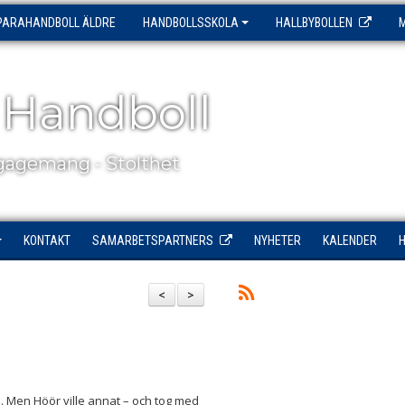
PARAHANDBOLL ÄLDRE
HANDBOLLSSKOLA
HALLBYBOLLEN
 Handboll
agemang - Stolthet
KONTAKT
SAMARBETSPARTNERS
NYHETER
KALENDER
<
>
. Men Höör ville annat – och tog med