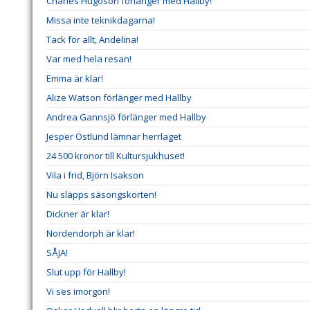
Charles Hugoson förlänger med Hallby!
Missa inte teknikdagarna!
Tack för allt, Andelina!
Var med hela resan!
Emma är klar!
Alize Watson förlänger med Hallby
Andrea Gannsjö förlänger med Hallby
Jesper Östlund lämnar herrlaget
24 500 kronor till Kultursjukhuset!
Vila i frid, Björn Isakson
Nu släpps säsongskorten!
Dickner är klar!
Nordendorph är klar!
SÅJA!
Slut upp för Hallby!
Vi ses imorgon!