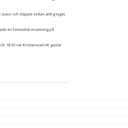
 i paus och släppte sedan aldrig taget.
de en fantastisk inramning på
. 18.30 när Kristianstad HK gästar