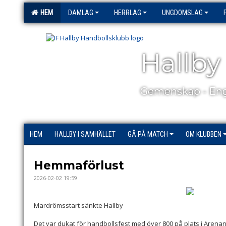
HEM
DAMLAG
HERRLAG
UNGDOMSLAG
Hallby
Gemenskap - Eng
HEM
HALLBY I SAMHÄLLET
GÅ PÅ MATCH
OM KLUBBEN
Hemmaförlust
2026-02-02 19:59
Mardrömsstart sänkte Hallby
Det var dukat för handbollsfest med över 800 på plats i Arenan