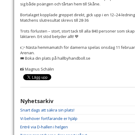
sig både poängen och tårtan hem till Skåne.
Bortalaget kopplade greppet direkt, gick upp i en 12–24-ledning
Matchens slutresultat skrevs till 28-36
Trots förlusten –
stort, stort tack till alla 840 personer
som skapa
läktaren. Ert stöd betyder allt! 💙
👉 Nästa hemmamatch för damerna spelas onsdag 11 februari kl
Arenan.
🎟️ Boka din plats på hallbyhandboll.se
📸 Magnus Schälin
Nyhetsarkiv
Snart dags att säkra sin plats!
Vi behöver fortfarande er hjälp
Entré via D-hallen i helgen