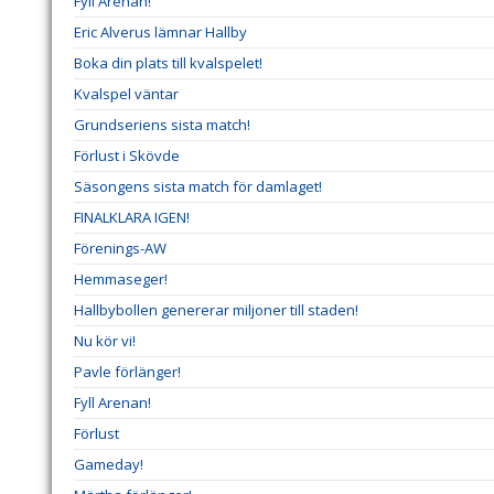
Fyll Arenan!
Eric Alverus lämnar Hallby
Boka din plats till kvalspelet!
Kvalspel väntar
Grundseriens sista match!
Förlust i Skövde
Säsongens sista match för damlaget!
FINALKLARA IGEN!
Förenings-AW
Hemmaseger!
Hallbybollen genererar miljoner till staden!
Nu kör vi!
Pavle förlänger!
Fyll Arenan!
Förlust
Gameday!