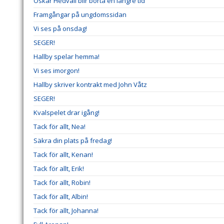
Oskar Hedvall blir borta en längre tid
Framgångar på ungdomssidan
Vi ses på onsdag!
SEGER!
Hallby spelar hemma!
Vi ses imorgon!
Hallby skriver kontrakt med John Våtz
SEGER!
Kvalspelet drar igång!
Tack för allt, Nea!
Säkra din plats på fredag!
Tack för allt, Kenan!
Tack för allt, Erik!
Tack för allt, Robin!
Tack för allt, Albin!
Tack för allt, Johanna!