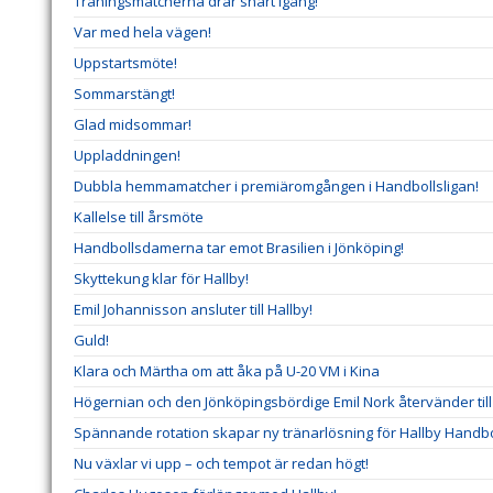
Träningsmatcherna drar snart igång!
Var med hela vägen!
Uppstartsmöte!
Sommarstängt!
Glad midsommar!
Uppladdningen!
Dubbla hemmamatcher i premiäromgången i Handbollsligan!
Kallelse till årsmöte
Handbollsdamerna tar emot Brasilien i Jönköping!
Skyttekung klar för Hallby!
Emil Johannisson ansluter till Hallby!
Guld!
Klara och Märtha om att åka på U-20 VM i Kina
Högernian och den Jönköpingsbördige Emil Nork återvänder till 
Spännande rotation skapar ny tränarlösning för Hallby Handbo
Nu växlar vi upp – och tempot är redan högt!