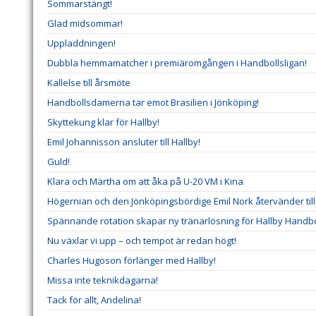
Sommarstängt!
Glad midsommar!
Uppladdningen!
Dubbla hemmamatcher i premiäromgången i Handbollsligan!
Kallelse till årsmöte
Handbollsdamerna tar emot Brasilien i Jönköping!
Skyttekung klar för Hallby!
Emil Johannisson ansluter till Hallby!
Guld!
Klara och Märtha om att åka på U-20 VM i Kina
Högernian och den Jönköpingsbördige Emil Nork återvänder till 
Spännande rotation skapar ny tränarlösning för Hallby Handbo
Nu växlar vi upp – och tempot är redan högt!
Charles Hugoson förlänger med Hallby!
Missa inte teknikdagarna!
Tack för allt, Andelina!