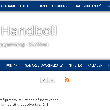
PARAHANDBOLL ÄLDRE
HANDBOLLSSKOLA
HALLBYBOLLEN
 Handboll
agemang - Stolthet
KONTAKT
SAMARBETSPARTNERS
NYHETER
KALENDER
<
>
 målprotokollet. Efter en något trevande
svila med ett knappt övertag, 12–11.