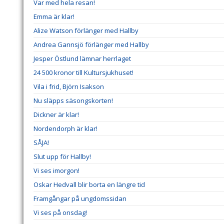
Var med hela resan!
Emma är klar!
Alize Watson förlänger med Hallby
Andrea Gannsjö förlänger med Hallby
Jesper Östlund lämnar herrlaget
24 500 kronor till Kultursjukhuset!
Vila i frid, Björn Isakson
Nu släpps säsongskorten!
Dickner är klar!
Nordendorph är klar!
SÅJA!
Slut upp för Hallby!
Vi ses imorgon!
Oskar Hedvall blir borta en längre tid
Framgångar på ungdomssidan
Vi ses på onsdag!