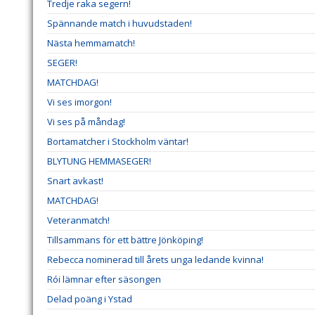
Tredje raka segern!
Spännande match i huvudstaden!
Nästa hemmamatch!
SEGER!
MATCHDAG!
Vi ses imorgon!
Vi ses på måndag!
Bortamatcher i Stockholm väntar!
BLYTUNG HEMMASEGER!
Snart avkast!
MATCHDAG!
Veteranmatch!
Tillsammans för ett bättre Jönköping!
Rebecca nominerad till årets unga ledande kvinna!
Rói lämnar efter säsongen
Delad poäng i Ystad