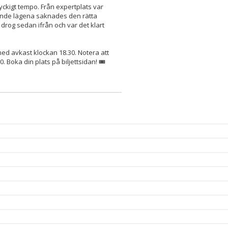
ckigt tempo. Från expertplats var
rande lägena saknades den rätta
rog sedan ifrån och var det klart
d avkast klockan 18.30. Notera att
Boka din plats på biljettsidan! 🎟️