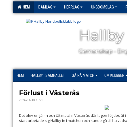
HEM
DAMLAG
HERRLAG
UNGDOMSLAG
Hallby
Gemenskap - Eng
HEM
HALLBY I SAMHÄLLET
GÅ PÅ MATCH
OM KLUBBEN
Förlust i Västerås
2026-01-10 16:29
Det blev en jämn och tät match i Västerås där lagen följdes åt i
start arbetade sig Hallby in i matchen och kunde gå till halvtid