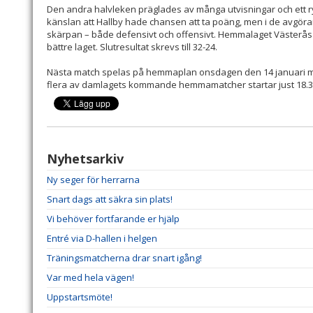
Den andra halvleken präglades av många utvisningar och ett ry
känslan att Hallby hade chansen att ta poäng, men i de avgö
skärpan – både defensivt och offensivt. Hemmalaget Västerås d
bättre laget. Slutresultat skrevs till 32-24.
Nästa match spelas på hemmaplan onsdagen den 14 januari me
flera av damlagets kommande hemmamatcher startar just 18.30. 
Nyhetsarkiv
Ny seger för herrarna
Snart dags att säkra sin plats!
Vi behöver fortfarande er hjälp
Entré via D-hallen i helgen
Träningsmatcherna drar snart igång!
Var med hela vägen!
Uppstartsmöte!