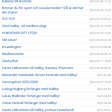
Kallelse till årsmöte
2025-05-28 15:22
Brinner du för sport och sociala medier? Då är det här
2025-05-26 13:22
din chans!
TUT TUT!
2025-05-13 09:22
Stöd Hallby - bli medlem idag!
2025-05-12 10:44
VI BEHÖVER DITT STÖD!
2025-05-06 15:05
SM-Silver!
2025-05-05 20:45
Insamlingen!
2025-05-05 08:40
Medlemsmöte
2025-04-24 08:16
Glad påsk!
2025-04-17 14:26
Varmt välkommen till Hallby, Rasmus Thomsen!
2025-04-09 08:30
Alexander Hambalek skriver kontrakt med Hallby!
2025-04-08
Säsongskort 2025/2026!
2025-04-07 18:00
Ludvig Högberg förlänger med Hallby!
2025-04-06
Lukas Wallinder förlänger med Hallby!
2025-04-05
Oskar Hedvall förlänger med Hallby!
2025-04-04
Varmt välkommen till Hallby, Joshua Västerlund!
2025-04-03