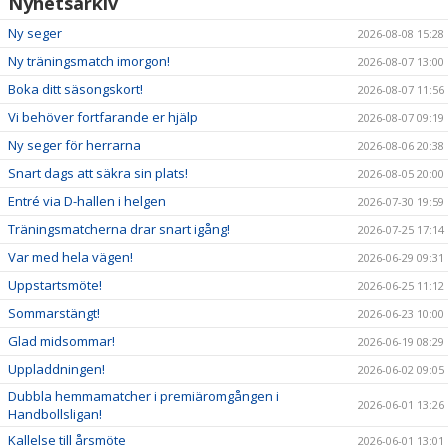
Nyhetsarkiv
NYHETER
Ny seger
2026-08-08 15:28
KALENDER
Ny träningsmatch imorgon!
2026-08-07 13:00
Boka ditt säsongskort!
2026-08-07 11:56
HEMMAVINSTEN
Vi behöver fortfarande er hjälp
2026-08-07 09:19
KLUBBSHOP
Ny seger för herrarna
2026-08-06 20:38
Snart dags att säkra sin plats!
2026-08-05 20:00
BILDGALLERI
Entré via D-hallen i helgen
2026-07-30 19:59
Träningsmatcherna drar snart igång!
2026-07-25 17:14
Var med hela vägen!
2026-06-29 09:31
Uppstartsmöte!
2026-06-25 11:12
Sommarstängt!
2026-06-23 10:00
Glad midsommar!
2026-06-19 08:29
Uppladdningen!
2026-06-02 09:05
Dubbla hemmamatcher i premiäromgången i
2026-06-01 13:26
Handbollsligan!
Kallelse till årsmöte
2026-06-01 13:01