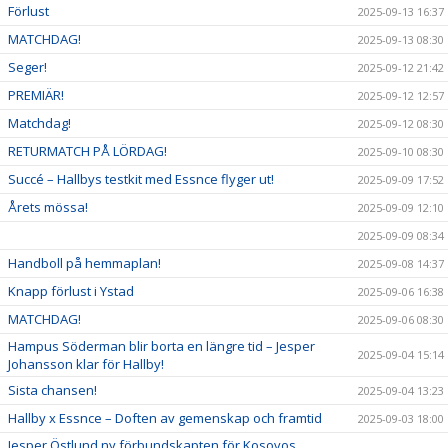
Förlust
2025-09-13 16:37
MATCHDAG!
2025-09-13 08:30
Seger!
2025-09-12 21:42
PREMIÄR!
2025-09-12 12:57
Matchdag!
2025-09-12 08:30
RETURMATCH PÅ LÖRDAG!
2025-09-10 08:30
Succé – Hallbys testkit med Essnce flyger ut!
2025-09-09 17:52
Årets mössa!
2025-09-09 12:10
2025-09-09 08:34
Handboll på hemmaplan!
2025-09-08 14:37
Knapp förlust i Ystad
2025-09-06 16:38
MATCHDAG!
2025-09-06 08:30
Hampus Söderman blir borta en längre tid – Jesper
2025-09-04 15:14
Johansson klar för Hallby!
Sista chansen!
2025-09-04 13:23
Hallby x Essnce – Doften av gemenskap och framtid
2025-09-03 18:00
Jesper Östlund ny förbundskapten för Kosovos