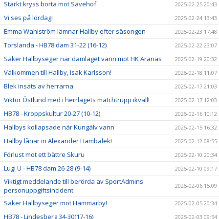
Starkt kryss borta mot Sävehof
2025-02-25 20:43
Vi ses på lördag!
2025-02-24 13:43
Emma Wahlström lämnar Hallby efter säsongen
2025-02-23 17:48
Torslanda - HB78 dam 31-22 (16-12)
2025-02-22 23:07
Säker Hallbyseger när damlaget vann mot HK Aranäs
2025-02-19 20:32
Välkommen till Hallby, Isak Karlsson!
2025-02-18 11:07
Blek insats av herrarna
2025-02-17 21:03
Viktor Östlund med i herrlagets matchtrupp ikväll!
2025-02-17 12:03
HB78 - Kroppskultur 20-27 (10-12)
2025-02-16 10:12
Hallbys kollapsade när Kungälv vann
2025-02-15 16:32
Hallby lånar in Alexander Hambalek!
2025-02-12 08:55
Förlust mot ett bättre Skuru
2025-02-10 20:34
Lugi U - HB78 dam 26-28 (9-14)
2025-02-10 09:17
Viktigt meddelande till berörda av SportAdmins
2025-02-06 15:09
personuppgiftsincident
Säker Hallbyseger mot Hammarby!
2025-02-05 20:34
HB78 - Lindesberg 34-30(17-16)
2025-02-03 09:54