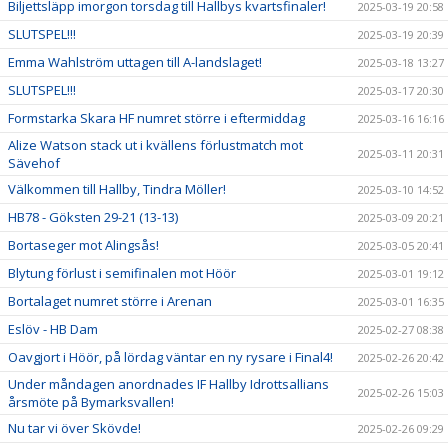
Biljettsläpp imorgon torsdag till Hallbys kvartsfinaler!
2025-03-19 20:58
SLUTSPEL!!!
2025-03-19 20:39
Emma Wahlström uttagen till A-landslaget!
2025-03-18 13:27
SLUTSPEL!!!
2025-03-17 20:30
Formstarka Skara HF numret större i eftermiddag
2025-03-16 16:16
Alize Watson stack ut i kvällens förlustmatch mot
2025-03-11 20:31
Sävehof
Välkommen till Hallby, Tindra Möller!
2025-03-10 14:52
HB78 - Göksten 29-21 (13-13)
2025-03-09 20:21
Bortaseger mot Alingsås!
2025-03-05 20:41
Blytung förlust i semifinalen mot Höör
2025-03-01 19:12
Bortalaget numret större i Arenan
2025-03-01 16:35
Eslöv - HB Dam
2025-02-27 08:38
Oavgjort i Höör, på lördag väntar en ny rysare i Final4!
2025-02-26 20:42
Under måndagen anordnades IF Hallby Idrottsallians
2025-02-26 15:03
årsmöte på Bymarksvallen!
Nu tar vi över Skövde!
2025-02-26 09:29