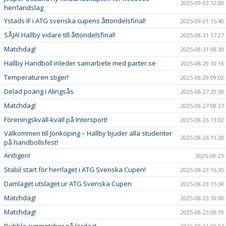
2025-09-03 12:00
herrlandslag
Ystads IF i ATG svenska cupens åttondelsfinal!
2025-09-01 15:40
SÅJA! Hallby vidare till åttondelsfinal!
2025-08-31 17:27
Matchdag!
2025-08-31 08:30
Hallby Handboll inleder samarbete med parter.se
2025-08-29 10:16
Temperaturen stiger!
2025-08-29 09:02
Delad poäng i Alingsås
2025-08-27 20:50
Matchdag!
2025-08-27 08:37
Föreningskväll-kväll på Intersport!
2025-08-26 13:02
Välkommen till Jönköping – Hallby bjuder alla studenter
2025-08-26 11:28
på handbollsfest!
Äntligen!
2025-08-25
Stabil start för herrlaget i ATG Svenska Cupen!
2025-08-23 16:30
Damlaget utslaget ur ATG Svenska Cupen
2025-08-23 15:38
Matchdag!
2025-08-23 10:00
Matchdag!
2025-08-23 08:19
Dubbla cupmatcher på lördag!