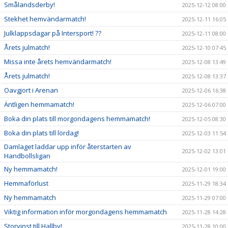
Smålandsderby!
2025-12-12 08:00
Stekhet hemvändarmatch!
2025-12-11 16:05
Julklappsdagar på Intersport! ??
2025-12-11 08:00
Årets julmatch!
2025-12-10 07:45
Missa inte årets hemvändarmatch!
2025-12-08 13:49
Årets julmatch!
2025-12-08 13:37
Oavgjort i Arenan
2025-12-06 16:38
Äntligen hemmamatch!
2025-12-06 07:00
Boka din plats till morgondagens hemmamatch!
2025-12-05 08:30
Boka din plats till lördag!
2025-12-03 11:54
Damlaget laddar upp inför återstarten av
2025-12-02 13:01
Handbollsligan
Ny hemmamatch!
2025-12-01 19:00
Hemmaförlust
2025-11-29 18:34
Ny hemmamatch
2025-11-29 07:00
Viktig information inför morgondagens hemmamatch
2025-11-28 14:28
Storvinst till Hallby!
2025-11-28 10:00