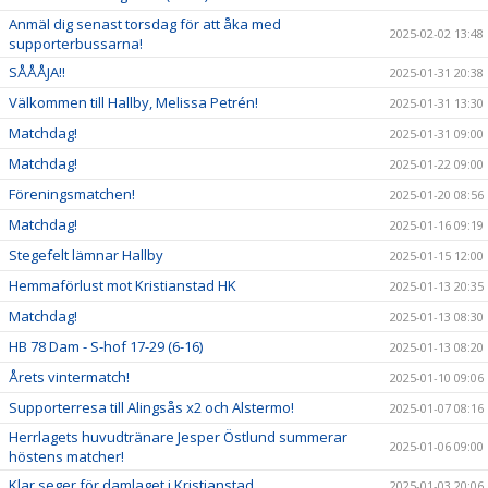
Anmäl dig senast torsdag för att åka med
2025-02-02 13:48
supporterbussarna!
SÅÅÅJA!!
2025-01-31 20:38
Välkommen till Hallby, Melissa Petrén!
2025-01-31 13:30
Matchdag!
2025-01-31 09:00
Matchdag!
2025-01-22 09:00
Föreningsmatchen!
2025-01-20 08:56
Matchdag!
2025-01-16 09:19
Stegefelt lämnar Hallby
2025-01-15 12:00
Hemmaförlust mot Kristianstad HK
2025-01-13 20:35
Matchdag!
2025-01-13 08:30
HB 78 Dam - S-hof 17-29 (6-16)
2025-01-13 08:20
Årets vintermatch!
2025-01-10 09:06
Supporterresa till Alingsås x2 och Alstermo!
2025-01-07 08:16
Herrlagets huvudtränare Jesper Östlund summerar
2025-01-06 09:00
höstens matcher!
Klar seger för damlaget i Kristianstad
2025-01-03 20:06