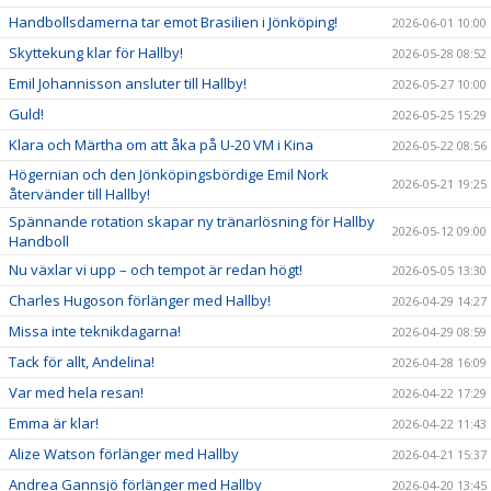
Handbollsdamerna tar emot Brasilien i Jönköping!
2026-06-01 10:00
Skyttekung klar för Hallby!
2026-05-28 08:52
Emil Johannisson ansluter till Hallby!
2026-05-27 10:00
Guld!
2026-05-25 15:29
Klara och Märtha om att åka på U-20 VM i Kina
2026-05-22 08:56
Högernian och den Jönköpingsbördige Emil Nork
2026-05-21 19:25
återvänder till Hallby!
Spännande rotation skapar ny tränarlösning för Hallby
2026-05-12 09:00
Handboll
Nu växlar vi upp – och tempot är redan högt!
2026-05-05 13:30
Charles Hugoson förlänger med Hallby!
2026-04-29 14:27
Missa inte teknikdagarna!
2026-04-29 08:59
Tack för allt, Andelina!
2026-04-28 16:09
Var med hela resan!
2026-04-22 17:29
Emma är klar!
2026-04-22 11:43
Alize Watson förlänger med Hallby
2026-04-21 15:37
Andrea Gannsjö förlänger med Hallby
2026-04-20 13:45