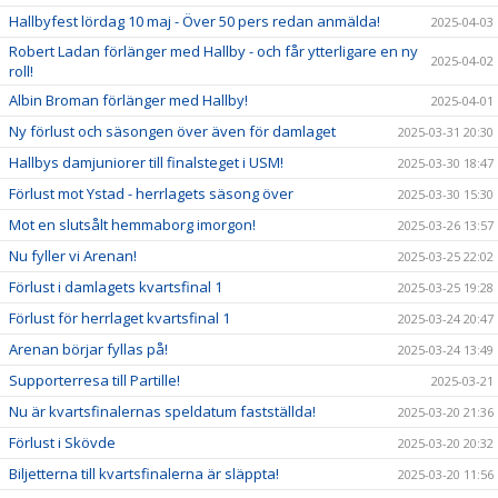
Hallbyfest lördag 10 maj - Över 50 pers redan anmälda!
2025-04-03
Robert Ladan förlänger med Hallby - och får ytterligare en ny
2025-04-02
roll!
Albin Broman förlänger med Hallby!
2025-04-01
Ny förlust och säsongen över även för damlaget
2025-03-31 20:30
Hallbys damjuniorer till finalsteget i USM!
2025-03-30 18:47
Förlust mot Ystad - herrlagets säsong över
2025-03-30 15:30
Mot en slutsålt hemmaborg imorgon!
2025-03-26 13:57
Nu fyller vi Arenan!
2025-03-25 22:02
Förlust i damlagets kvartsfinal 1
2025-03-25 19:28
Förlust för herrlaget kvartsfinal 1
2025-03-24 20:47
Arenan börjar fyllas på!
2025-03-24 13:49
Supporterresa till Partille!
2025-03-21
Nu är kvartsfinalernas speldatum fastställda!
2025-03-20 21:36
Förlust i Skövde
2025-03-20 20:32
Biljetterna till kvartsfinalerna är släppta!
2025-03-20 11:56