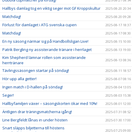
2025-08-21 08:54
Hallbys damlag tog en viktig seger mot GF Kroppskultur
2025-08-20 20:34
Matchdag!
2025-08-20 09:28
Förlust för damlaget i ATG svenska cupen
2025-08-17 18:37
Matchdag!
2025-08-17 08:30
En ny säsong närmar sig på Handbollsligan Live!
2025-08-15 10:00
Patrik Bergling ny assisterande tränare i herrlaget
2025-08-13 19:00
Kim Shepherd lämnar rollen som assisterande
2025-08-13 08:36
herrtränare
Tävlingssäsongen startar på söndag!
2025-08-11 18:57
Hör upp alla getter!
2025-08-07 08:16
Ingen match i D-hallen på söndag!
2025-08-04 13:05
Seger!
2025-08-03 15:38
Hallbyfamiljen växer – säsongskorten ökar med 10%!
2025-08-01 12:00
Äntligen drar träningsmatcherna igång!
2025-07-31 08:52
Line Bergfeldt lånas in under hösten
2025-07-30 17:00
Snart släpps biljetterna till höstens
2025-07-25 09:00