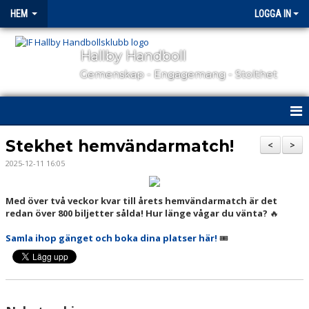
HEM
LOGGA IN
Hallby Handboll
Gemenskap - Engagemang - Stolthet
HEM
Stekhet hemvändarmatch!
<
>
2025-12-11 16:05
HALLBY I SAMHÄLLET
GÅ PÅ MATCH
Med över två veckor kvar till årets hemvändarmatch är det
redan över 800 biljetter sålda! Hur länge vågar du vänta?
🔥
OM KLUBBEN
Samla ihop gänget och boka dina platser här!
🎟
KONTAKT
SAMARBETSPARTNERS