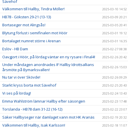
Sävehof
Välkommen till Hallby, Tindra Möller!
2025-03-10 14:52
HB78 - Göksten 29-21 (13-13)
2025-03-09 20:21
Bortaseger mot Alingsås!
2025-03-05 20:41
Blytung förlust i semifinalen mot Höör
2025-03-01 19:12
Bortalaget numret större i Arenan
2025-03-01 16:35
Eslöv - HB Dam
2025-02-27 08:38
Oavgjort i Höör, på lördag väntar en ny rysare i Final4!
2025-02-26 20:42
Under måndagen anordnades IF Hallby Idrottsallians
2025-02-26 15:03
årsmöte på Bymarksvallen!
Nu tar vi över Skövde!
2025-02-26 09:29
Starkt kryss borta mot Sävehof
2025-02-25 20:43
Vi ses på lördag!
2025-02-24 13:43
Emma Wahlström lämnar Hallby efter säsongen
2025-02-23 17:48
Torslanda - HB78 dam 31-22 (16-12)
2025-02-22 23:07
Säker Hallbyseger när damlaget vann mot HK Aranäs
2025-02-19 20:32
Välkommen till Hallby, Isak Karlsson!
2025-02-18 11:07