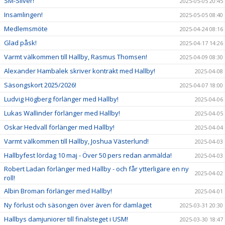
SM-Silver!
2025-05-05 20:45
Insamlingen!
2025-05-05 08:40
Medlemsmöte
2025-04-24 08:16
Glad påsk!
2025-04-17 14:26
Varmt välkommen till Hallby, Rasmus Thomsen!
2025-04-09 08:30
Alexander Hambalek skriver kontrakt med Hallby!
2025-04-08
Säsongskort 2025/2026!
2025-04-07 18:00
Ludvig Högberg förlänger med Hallby!
2025-04-06
Lukas Wallinder förlänger med Hallby!
2025-04-05
Oskar Hedvall förlänger med Hallby!
2025-04-04
Varmt välkommen till Hallby, Joshua Västerlund!
2025-04-03
Hallbyfest lördag 10 maj - Över 50 pers redan anmälda!
2025-04-03
Robert Ladan förlänger med Hallby - och får ytterligare en ny
2025-04-02
roll!
Albin Broman förlänger med Hallby!
2025-04-01
Ny förlust och säsongen över även för damlaget
2025-03-31 20:30
Hallbys damjuniorer till finalsteget i USM!
2025-03-30 18:47