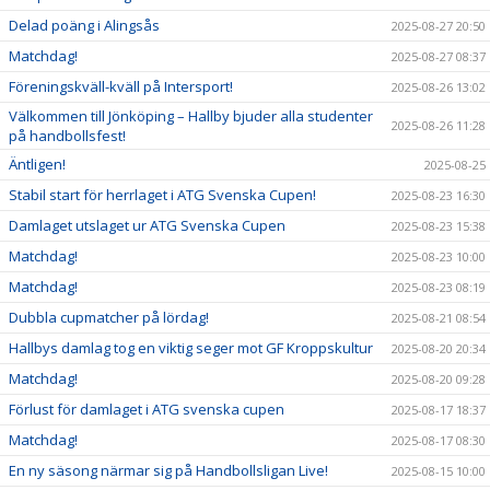
Delad poäng i Alingsås
2025-08-27 20:50
Matchdag!
2025-08-27 08:37
Föreningskväll-kväll på Intersport!
2025-08-26 13:02
Välkommen till Jönköping – Hallby bjuder alla studenter
2025-08-26 11:28
på handbollsfest!
Äntligen!
2025-08-25
Stabil start för herrlaget i ATG Svenska Cupen!
2025-08-23 16:30
Damlaget utslaget ur ATG Svenska Cupen
2025-08-23 15:38
Matchdag!
2025-08-23 10:00
Matchdag!
2025-08-23 08:19
Dubbla cupmatcher på lördag!
2025-08-21 08:54
Hallbys damlag tog en viktig seger mot GF Kroppskultur
2025-08-20 20:34
Matchdag!
2025-08-20 09:28
Förlust för damlaget i ATG svenska cupen
2025-08-17 18:37
Matchdag!
2025-08-17 08:30
En ny säsong närmar sig på Handbollsligan Live!
2025-08-15 10:00