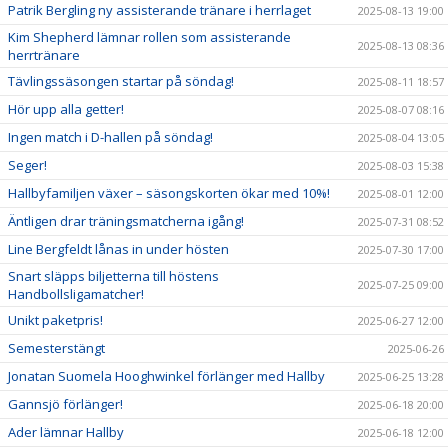
Patrik Bergling ny assisterande tränare i herrlaget
2025-08-13 19:00
Kim Shepherd lämnar rollen som assisterande
2025-08-13 08:36
herrtränare
Tävlingssäsongen startar på söndag!
2025-08-11 18:57
Hör upp alla getter!
2025-08-07 08:16
Ingen match i D-hallen på söndag!
2025-08-04 13:05
Seger!
2025-08-03 15:38
Hallbyfamiljen växer – säsongskorten ökar med 10%!
2025-08-01 12:00
Äntligen drar träningsmatcherna igång!
2025-07-31 08:52
Line Bergfeldt lånas in under hösten
2025-07-30 17:00
Snart släpps biljetterna till höstens
2025-07-25 09:00
Handbollsligamatcher!
Unikt paketpris!
2025-06-27 12:00
Semesterstängt
2025-06-26
Jonatan Suomela Hooghwinkel förlänger med Hallby
2025-06-25 13:28
Gannsjö förlänger!
2025-06-18 20:00
Ader lämnar Hallby
2025-06-18 12:00