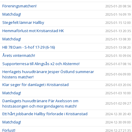
Föreningsmatchen!
2025-01-20 08:56
Matchdag!
2025-01-16 09:19
Stegefelt lämnar Hallby
2025-01-15 12:00
Hemmaförlust mot Kristianstad HK
2025-01-13 20:35
Matchdag!
2025-01-13 08:30
HB 78 Dam - S-hof 17-29 (6-16)
2025-01-13 08:20
Årets vintermatch!
2025-01-10 09:06
Supporterresa till Alingsås x2 och Alstermo!
2025-01-07 08:16
Herrlagets huvudtränare Jesper Östlund summerar
2025-01-06 09:00
höstens matcher!
Klar seger för damlaget i Kristianstad
2025-01-03 20:06
Matchdag!
2025-01-03 10:00
Damlagets huvudtränare Pär Axelsson om
2025-01-02 09:27
höstsäsongen och morgondagens match!
Ett hårt jobbande Hallby förlorade i Kristianstad
2024-12-30 20:43
Matchdag!
2024-12-30 09:00
Förlust!
2024-12-27 21:35