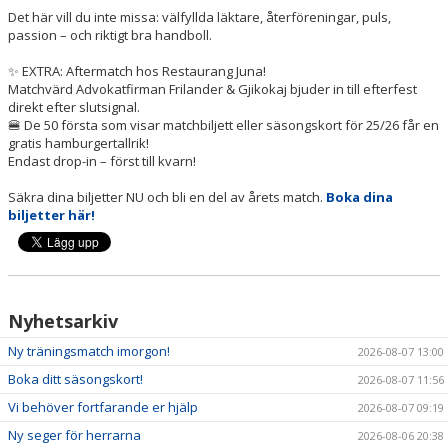
NYHETER
Det här vill du inte missa: välfyllda läktare, återföreningar, puls,
passion – och riktigt bra handboll.
KALENDER
✨ EXTRA: Aftermatch hos Restaurang Juna!
Matchvärd Advokatfirman Frilander & Gjikokaj bjuder in till efterfest
HEMMAVINSTEN
direkt efter slutsignal.
🍔 De 50 första som visar matchbiljett eller säsongskort för 25/26 får en
gratis hamburgertallrik!
KLUBBSHOP
Endast drop-in – först till kvarn!
BILDGALLERI
Säkra dina biljetter NU och bli en del av årets match.
Boka dina
biljetter här!
Nyhetsarkiv
Ny träningsmatch imorgon!
2026-08-07 13:00
Boka ditt säsongskort!
2026-08-07 11:56
Vi behöver fortfarande er hjälp
2026-08-07 09:19
Ny seger för herrarna
2026-08-06 20:38