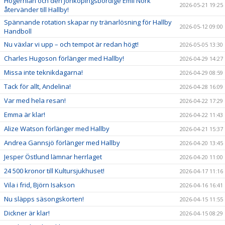
Högernian och den Jönköpingsbördige Emil Nork
2026-05-21 19:25
återvänder till Hallby!
Spännande rotation skapar ny tränarlösning för Hallby
2026-05-12 09:00
Handboll
Nu växlar vi upp – och tempot är redan högt!
2026-05-05 13:30
Charles Hugoson förlänger med Hallby!
2026-04-29 14:27
Missa inte teknikdagarna!
2026-04-29 08:59
Tack för allt, Andelina!
2026-04-28 16:09
Var med hela resan!
2026-04-22 17:29
Emma är klar!
2026-04-22 11:43
Alize Watson förlänger med Hallby
2026-04-21 15:37
Andrea Gannsjö förlänger med Hallby
2026-04-20 13:45
Jesper Östlund lämnar herrlaget
2026-04-20 11:00
24 500 kronor till Kultursjukhuset!
2026-04-17 11:16
Vila i frid, Björn Isakson
2026-04-16 16:41
Nu släpps säsongskorten!
2026-04-15 11:55
Dickner är klar!
2026-04-15 08:29