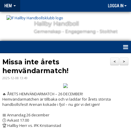
HEM
LOGGA IN
Hallby Handboll
Gemenskap - Engagemang - Stolthet
HEM
Missa inte årets
<
>
hemvändarmatch!
HALLBY I SAMHÄLLET
2025-12-08 13:49
GÅ PÅ MATCH
🔥 ÅRETS HEMVÄNDARMATCH – 26 DECEMBER!
OM KLUBBEN
Hemvändarmatchen är tillbaka och vi laddar för årets största
handbollsfest! Arenan kokade i fjol – nu gör vi det igen!
KONTAKT
📅 Annandag 26 december
🕔 Avkast 17.00
SAMARBETSPARTNERS
🏆 Hallby Herr vs. IFK Kristianstad