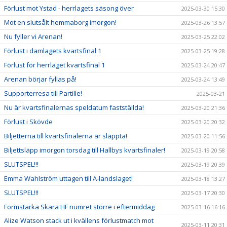
Förlust mot Ystad - herrlagets säsong över
2025-03-30 15:30
Mot en slutsålt hemmaborg imorgon!
2025-03-26 13:57
Nu fyller vi Arenan!
2025-03-25 22:02
Förlust i damlagets kvartsfinal 1
2025-03-25 19:28
Förlust för herrlaget kvartsfinal 1
2025-03-24 20:47
Arenan börjar fyllas på!
2025-03-24 13:49
Supporterresa till Partille!
2025-03-21
Nu är kvartsfinalernas speldatum fastställda!
2025-03-20 21:36
Förlust i Skövde
2025-03-20 20:32
Biljetterna till kvartsfinalerna är släppta!
2025-03-20 11:56
Biljettsläpp imorgon torsdag till Hallbys kvartsfinaler!
2025-03-19 20:58
SLUTSPEL!!!
2025-03-19 20:39
Emma Wahlström uttagen till A-landslaget!
2025-03-18 13:27
SLUTSPEL!!!
2025-03-17 20:30
Formstarka Skara HF numret större i eftermiddag
2025-03-16 16:16
Alize Watson stack ut i kvällens förlustmatch mot
2025-03-11 20:31