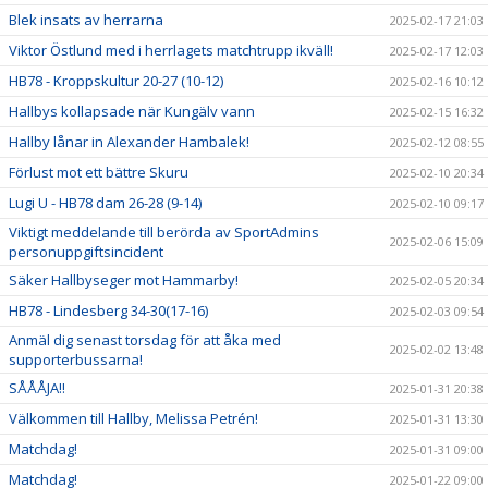
Blek insats av herrarna
2025-02-17 21:03
Viktor Östlund med i herrlagets matchtrupp ikväll!
2025-02-17 12:03
HB78 - Kroppskultur 20-27 (10-12)
2025-02-16 10:12
Hallbys kollapsade när Kungälv vann
2025-02-15 16:32
Hallby lånar in Alexander Hambalek!
2025-02-12 08:55
Förlust mot ett bättre Skuru
2025-02-10 20:34
Lugi U - HB78 dam 26-28 (9-14)
2025-02-10 09:17
Viktigt meddelande till berörda av SportAdmins
2025-02-06 15:09
personuppgiftsincident
Säker Hallbyseger mot Hammarby!
2025-02-05 20:34
HB78 - Lindesberg 34-30(17-16)
2025-02-03 09:54
Anmäl dig senast torsdag för att åka med
2025-02-02 13:48
supporterbussarna!
SÅÅÅJA!!
2025-01-31 20:38
Välkommen till Hallby, Melissa Petrén!
2025-01-31 13:30
Matchdag!
2025-01-31 09:00
Matchdag!
2025-01-22 09:00