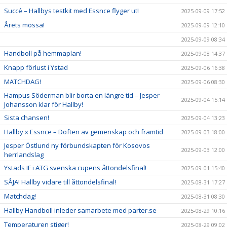
Succé – Hallbys testkit med Essnce flyger ut!
2025-09-09 17:52
Årets mössa!
2025-09-09 12:10
2025-09-09 08:34
Handboll på hemmaplan!
2025-09-08 14:37
Knapp förlust i Ystad
2025-09-06 16:38
MATCHDAG!
2025-09-06 08:30
Hampus Söderman blir borta en längre tid – Jesper
2025-09-04 15:14
Johansson klar för Hallby!
Sista chansen!
2025-09-04 13:23
Hallby x Essnce – Doften av gemenskap och framtid
2025-09-03 18:00
Jesper Östlund ny förbundskapten för Kosovos
2025-09-03 12:00
herrlandslag
Ystads IF i ATG svenska cupens åttondelsfinal!
2025-09-01 15:40
SÅJA! Hallby vidare till åttondelsfinal!
2025-08-31 17:27
Matchdag!
2025-08-31 08:30
Hallby Handboll inleder samarbete med parter.se
2025-08-29 10:16
Temperaturen stiger!
2025-08-29 09:02