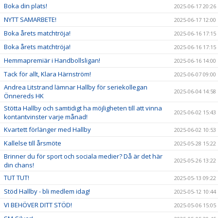
Boka din plats!
2025-06-17 20:26
NYTT SAMARBETE!
2025-06-17 12:00
Boka årets matchtröja!
2025-06-16 17:15
Boka årets matchtröja!
2025-06-16 17:15
Hemmapremiär i Handbollsligan!
2025-06-16 14:00
Tack för allt, Klara Härnström!
2025-06-07 09:00
Andrea Litstrand lämnar Hallby för seriekollegan
2025-06-04 14:58
Önnereds HK
Stötta Hallby och samtidigt ha möjligheten till att vinna
2025-06-02 15:43
kontantvinster varje månad!
Kvartett förlänger med Hallby
2025-06-02 10:53
Kallelse till årsmöte
2025-05-28 15:22
Brinner du för sport och sociala medier? Då är det här
2025-05-26 13:22
din chans!
TUT TUT!
2025-05-13 09:22
Stöd Hallby - bli medlem idag!
2025-05-12 10:44
VI BEHÖVER DITT STÖD!
2025-05-06 15:05