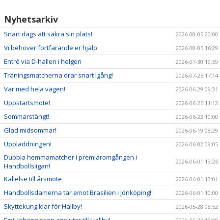
NYHETER
Nyhetsarkiv
KALENDER
Snart dags att säkra sin plats!
2026-08-05 20:00
Vi behöver fortfarande er hjälp
2026-08-05 16:29
HEMMAVINSTEN
Entré via D-hallen i helgen
2026-07-30 19:59
KLUBBSHOP
Träningsmatcherna drar snart igång!
2026-07-25 17:14
Var med hela vägen!
2026-06-29 09:31
BILDGALLERI
Uppstartsmöte!
2026-06-25 11:12
Sommarstängt!
2026-06-23 10:00
Glad midsommar!
2026-06-19 08:29
Uppladdningen!
2026-06-02 09:05
Dubbla hemmamatcher i premiäromgången i
2026-06-01 13:26
Handbollsligan!
Kallelse till årsmöte
2026-06-01 13:01
Handbollsdamerna tar emot Brasilien i Jönköping!
2026-06-01 10:00
Skyttekung klar för Hallby!
2026-05-28 08:52
Emil Johannisson ansluter till Hallby!