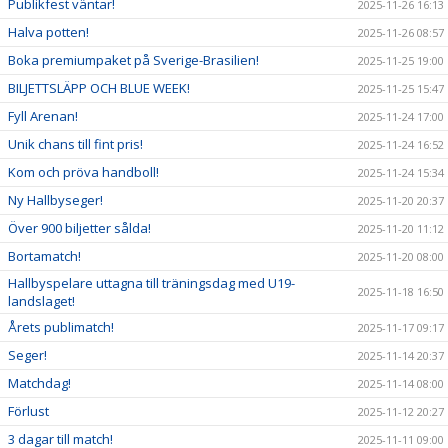
Publikfest väntar!
2025-11-26 16:13
Halva potten!
2025-11-26 08:57
Boka premiumpaket på Sverige-Brasilien!
2025-11-25 19:00
BILJETTSLÄPP OCH BLUE WEEK!
2025-11-25 15:47
Fyll Arenan!
2025-11-24 17:00
Unik chans till fint pris!
2025-11-24 16:52
Kom och pröva handboll!
2025-11-24 15:34
Ny Hallbyseger!
2025-11-20 20:37
Över 900 biljetter sålda!
2025-11-20 11:12
Bortamatch!
2025-11-20 08:00
Hallbyspelare uttagna till träningsdag med U19-
2025-11-18 16:50
landslaget!
Årets publimatch!
2025-11-17 09:17
Seger!
2025-11-14 20:37
Matchdag!
2025-11-14 08:00
Förlust
2025-11-12 20:27
3 dagar till match!
2025-11-11 09:00