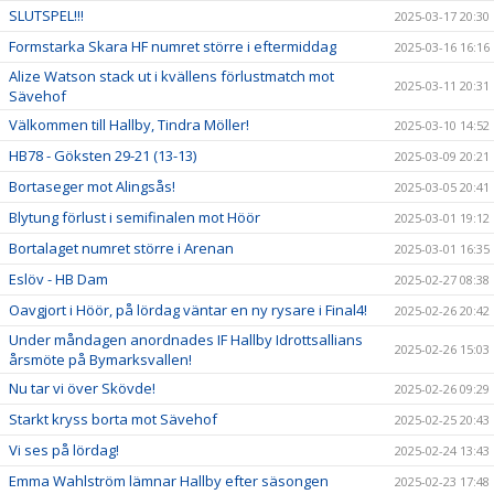
SLUTSPEL!!!
2025-03-17 20:30
Formstarka Skara HF numret större i eftermiddag
2025-03-16 16:16
Alize Watson stack ut i kvällens förlustmatch mot
2025-03-11 20:31
Sävehof
Välkommen till Hallby, Tindra Möller!
2025-03-10 14:52
HB78 - Göksten 29-21 (13-13)
2025-03-09 20:21
Bortaseger mot Alingsås!
2025-03-05 20:41
Blytung förlust i semifinalen mot Höör
2025-03-01 19:12
Bortalaget numret större i Arenan
2025-03-01 16:35
Eslöv - HB Dam
2025-02-27 08:38
Oavgjort i Höör, på lördag väntar en ny rysare i Final4!
2025-02-26 20:42
Under måndagen anordnades IF Hallby Idrottsallians
2025-02-26 15:03
årsmöte på Bymarksvallen!
Nu tar vi över Skövde!
2025-02-26 09:29
Starkt kryss borta mot Sävehof
2025-02-25 20:43
Vi ses på lördag!
2025-02-24 13:43
Emma Wahlström lämnar Hallby efter säsongen
2025-02-23 17:48