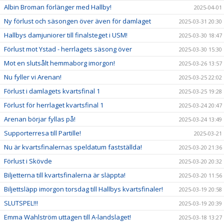
Albin Broman förlänger med Hallby!
2025-04-01
Ny förlust och säsongen över även för damlaget
2025-03-31 20:30
Hallbys damjuniorer till finalsteget i USM!
2025-03-30 18:47
Förlust mot Ystad - herrlagets säsong över
2025-03-30 15:30
Mot en slutsålt hemmaborg imorgon!
2025-03-26 13:57
Nu fyller vi Arenan!
2025-03-25 22:02
Förlust i damlagets kvartsfinal 1
2025-03-25 19:28
Förlust för herrlaget kvartsfinal 1
2025-03-24 20:47
Arenan börjar fyllas på!
2025-03-24 13:49
Supporterresa till Partille!
2025-03-21
Nu är kvartsfinalernas speldatum fastställda!
2025-03-20 21:36
Förlust i Skövde
2025-03-20 20:32
Biljetterna till kvartsfinalerna är släppta!
2025-03-20 11:56
Biljettsläpp imorgon torsdag till Hallbys kvartsfinaler!
2025-03-19 20:58
SLUTSPEL!!!
2025-03-19 20:39
Emma Wahlström uttagen till A-landslaget!
2025-03-18 13:27