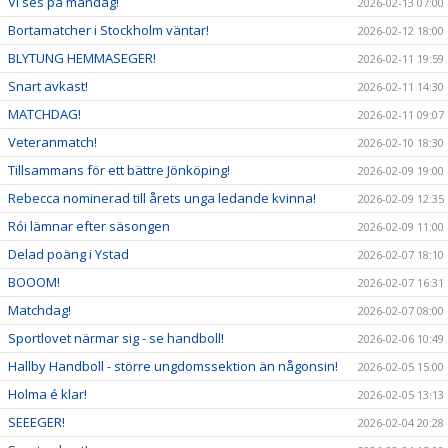
Vi ses på måndag!
2026-02-13 07:00
Bortamatcher i Stockholm väntar!
2026-02-12 18:00
BLYTUNG HEMMASEGER!
2026-02-11 19:59
Snart avkast!
2026-02-11 14:30
MATCHDAG!
2026-02-11 09:07
Veteranmatch!
2026-02-10 18:30
Tillsammans för ett bättre Jönköping!
2026-02-09 19:00
Rebecca nominerad till årets unga ledande kvinna!
2026-02-09 12:35
Rói lämnar efter säsongen
2026-02-09 11:00
Delad poäng i Ystad
2026-02-07 18:10
BOOOM!
2026-02-07 16:31
Matchdag!
2026-02-07 08:00
Sportlovet närmar sig - se handboll!
2026-02-06 10:49
Hallby Handboll - större ungdomssektion än någonsin!
2026-02-05 15:00
Holma é klar!
2026-02-05 13:13
SEEEGER!
2026-02-04 20:28