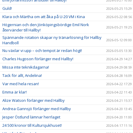
2026-05-27 10:00
Guld!
2026-05-25 15:29
Klara och Märtha om att åka på U-20 VM i Kina
2026-05-22 08:56
Högernian och den Jönköpingsbördige Emil Nork
2026-05-21 19:25
återvänder till Hallby!
Spännande rotation skapar ny tränarlösning för Hallby
2026-05-12 09:00
Handboll
Nu växlar vi upp – och tempot är redan högt!
2026-05-05 13:30
Charles Hugoson förlänger med Hallby!
2026-04-29 14:27
Missa inte teknikdagarna!
2026-04-29 08:59
Tack för allt, Andelina!
2026-04-28 16:09
Var med hela resan!
2026-04-22 17:29
Emma är klar!
2026-04-22 11:43
Alize Watson förlänger med Hallby
2026-04-21 15:37
Andrea Gannsjö förlänger med Hallby
2026-04-20 13:45
Jesper Östlund lämnar herrlaget
2026-04-20 11:00
24 500 kronor till Kultursjukhuset!
2026-04-17 11:16