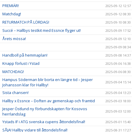
PREMIÄR!
2025-09-12 12:57
Matchdag!
2025-09-12 08:30
RETURMATCH PÅ LÖRDAG!
2025-09-10 08:30
Succé – Hallbys testkit med Essnce flyger ut!
2025-09-09 17:52
Årets mössa!
2025-09-09 12:10
2025-09-09 08:34
Handboll på hemmaplan!
2025-09-08 14:37
Knapp förlust i Ystad
2025-09-06 16:38
MATCHDAG!
2025-09-06 08:30
Hampus Söderman blir borta en längre tid – Jesper
2025-09-04 15:14
Johansson klar för Hallby!
Sista chansen!
2025-09-04 13:23
Hallby x Essnce – Doften av gemenskap och framtid
2025-09-03 18:00
Jesper Östlund ny förbundskapten för Kosovos
2025-09-03 12:00
herrlandslag
Ystads IF i ATG svenska cupens åttondelsfinal!
2025-09-01 15:40
SÅJA! Hallby vidare till åttondelsfinal!
2025-08-31 17:27