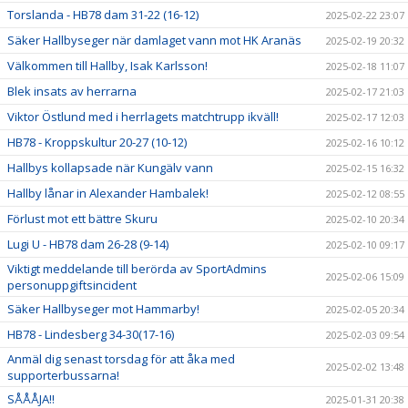
Torslanda - HB78 dam 31-22 (16-12)
2025-02-22 23:07
Säker Hallbyseger när damlaget vann mot HK Aranäs
2025-02-19 20:32
Välkommen till Hallby, Isak Karlsson!
2025-02-18 11:07
Blek insats av herrarna
2025-02-17 21:03
Viktor Östlund med i herrlagets matchtrupp ikväll!
2025-02-17 12:03
HB78 - Kroppskultur 20-27 (10-12)
2025-02-16 10:12
Hallbys kollapsade när Kungälv vann
2025-02-15 16:32
Hallby lånar in Alexander Hambalek!
2025-02-12 08:55
Förlust mot ett bättre Skuru
2025-02-10 20:34
Lugi U - HB78 dam 26-28 (9-14)
2025-02-10 09:17
Viktigt meddelande till berörda av SportAdmins
2025-02-06 15:09
personuppgiftsincident
Säker Hallbyseger mot Hammarby!
2025-02-05 20:34
HB78 - Lindesberg 34-30(17-16)
2025-02-03 09:54
Anmäl dig senast torsdag för att åka med
2025-02-02 13:48
supporterbussarna!
SÅÅÅJA!!
2025-01-31 20:38