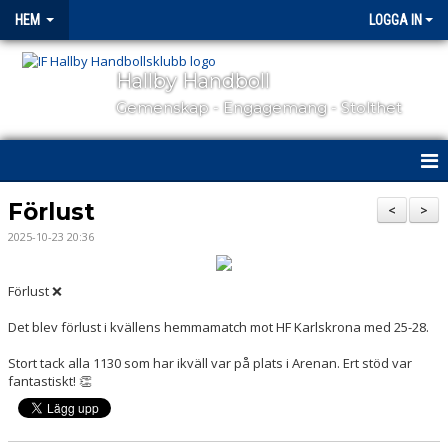
HEM
LOGGA IN
Hallby Handboll
Gemenskap - Engagemang - Stolthet
HEM
Förlust
<
>
2025-10-23 20:36
HALLBY I SAMHÄLLET
GÅ PÅ MATCH
Förlust ❌
Det blev förlust i kvällens hemmamatch mot HF Karlskrona med 25-28.
OM KLUBBEN
Stort tack alla 1130 som har ikväll var på plats i Arenan. Ert stöd var
KONTAKT
fantastiskt! 👏
SAMARBETSPARTNERS