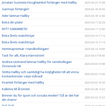
Jonatan Suomela Hooghwinkel förlänger med Hallby
2025-06-25 13:28
Gannsjö förlänger!
2025-06-18 20:00
Ader lämnar Hallby
2025-06-18 12:00
Boka din plats!
2025-06-17 20:26
NYTT SAMARBETE!
2025-06-17 12:00
Boka årets matchtröja!
2025-06-16 17:15
Boka årets matchtröja!
2025-06-16 17:15
Hemmapremiär i Handbollsligan!
2025-06-16 14:00
Tack för allt, Klara Härnström!
2025-06-07 09:00
Andrea Litstrand lämnar Hallby för seriekollegan
2025-06-04 14:58
Önnereds HK
Stötta Hallby och samtidigt ha möjligheten till att vinna
2025-06-02 15:43
kontantvinster varje månad!
Kvartett förlänger med Hallby
2025-06-02 10:53
Kallelse till årsmöte
2025-05-28 15:22
Brinner du för sport och sociala medier? Då är det här
2025-05-26 13:22
din chans!
TUT TUT!
2025-05-13 09:22