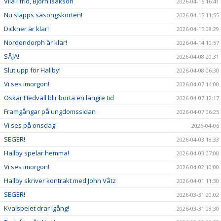
Vila i frid, Björn Isakson
2026-04-16 16:41
Nu släpps säsongskorten!
2026-04-15 11:55
Dickner är klar!
2026-04-15 08:29
Nordendorph är klar!
2026-04-14 10:57
SÅJA!
2026-04-08 20:31
Slut upp för Hallby!
2026-04-08 06:30
Vi ses imorgon!
2026-04-07 14:00
Oskar Hedvall blir borta en längre tid
2026-04-07 12:17
Framgångar på ungdomssidan
2026-04-07 06:25
Vi ses på onsdag!
2026-04-06
SEGER!
2026-04-03 18:33
Hallby spelar hemma!
2026-04-03 07:00
Vi ses imorgon!
2026-04-02 10:00
Hallby skriver kontrakt med John Våtz
2026-04-01 11:30
SEGER!
2026-03-31 20:02
Kvalspelet drar igång!
2026-03-31 08:30