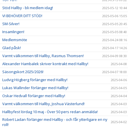
Stöd Hallby - bli medlem idag!
2025-05-12 10:44
VI BEHÖVER DITT STÖD!
2025-05-06 15:05
SM-Silver!
2025-05-05 20:45
Insamlingen!
2025-05-05 08:40
Medlemsmöte
2025-04-24 08:16
Glad påsk!
2025-04-17 14:26
Varmt välkommen till Hallby, Rasmus Thomsen!
2025-04-09 08:30
Alexander Hambalek skriver kontrakt med Hallby!
2025-04-08
Säsongskort 2025/2026!
2025-04-07 18:00
Ludvig Högberg förlänger med Hallby!
2025-04-06
Lukas Wallinder förlänger med Hallby!
2025-04-05
Oskar Hedvall förlänger med Hallby!
2025-04-04
Varmt välkommen till Hallby, Joshua Västerlund!
2025-04-03
Hallbyfest lördag 10 maj - Över 50 pers redan anmälda!
2025-04-03
Robert Ladan förlänger med Hallby - och får ytterligare en ny
2025-04-02
roll!