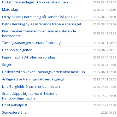
Förlust för damlaget i ATG svenska cupen
2025-08-17 18:37
Matchdag!
2025-08-17 08:30
En ny säsong närmar sig på Handbollsligan Live!
2025-08-15 10:00
Patrik Bergling ny assisterande tränare i herrlaget
2025-08-13 19:00
Kim Shepherd lämnar rollen som assisterande
2025-08-13 08:36
herrtränare
Tävlingssäsongen startar på söndag!
2025-08-11 18:57
Hör upp alla getter!
2025-08-07 08:16
Ingen match i D-hallen på söndag!
2025-08-04 13:05
Seger!
2025-08-03 15:38
Hallbyfamiljen växer – säsongskorten ökar med 10%!
2025-08-01 12:00
Äntligen drar träningsmatcherna igång!
2025-07-31 08:52
Line Bergfeldt lånas in under hösten
2025-07-30 17:00
Snart släpps biljetterna till höstens
2025-07-25 09:00
Handbollsligamatcher!
Unikt paketpris!
2025-06-27 12:00
Semesterstängt
2025-06-26