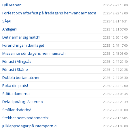
Fyll Arenan!
2025-12-23 10:00
Förfest och efterfest på fredagens hemvändarmatch!
2025-12-22 12:00
SÅJA!
2025-12-21 16:31
Äntligen!
2025-12-21 07:00
Det närmar sig match!
2025-12-20 10:00
Förändringar i damlaget
2025-12-19 17:00
Missa inte söndagens hemmamatch!
2025-12-18 08:00
Förlust i Alingsås
2025-12-17 20:40
Förlust i Skåne
2025-12-17 20:28
Dubbla bortamatcher
2025-12-17 08:30
Boka din plats!
2025-12-14 12:00
Stötta damerna!
2025-12-13 08:45
Delad poäng i Alstermo
2025-12-12 20:39
Smålandsderby!
2025-12-12 08:00
Stekhet hemvändarmatch!
2025-12-11 16:05
Julklappsdagar på Intersport! ??
2025-12-11 08:00