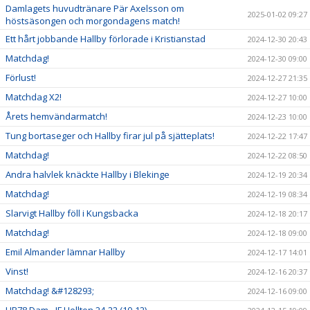
Damlagets huvudtränare Pär Axelsson om
2025-01-02 09:27
höstsäsongen och morgondagens match!
Ett hårt jobbande Hallby förlorade i Kristianstad
2024-12-30 20:43
Matchdag!
2024-12-30 09:00
Förlust!
2024-12-27 21:35
Matchdag X2!
2024-12-27 10:00
Årets hemvändarmatch!
2024-12-23 10:00
Tung bortaseger och Hallby firar jul på sjätteplats!
2024-12-22 17:47
Matchdag!
2024-12-22 08:50
Andra halvlek knäckte Hallby i Blekinge
2024-12-19 20:34
Matchdag!
2024-12-19 08:34
Slarvigt Hallby föll i Kungsbacka
2024-12-18 20:17
Matchdag!
2024-12-18 09:00
Emil Almander lämnar Hallby
2024-12-17 14:01
Vinst!
2024-12-16 20:37
Matchdag! &#128293;
2024-12-16 09:00
HB78 Dam - IF Hellton 24-22 (10-12)