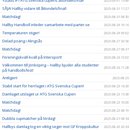
Ystads IF i ATG svenska cupens åttondelsfinal!
2025-09-01 15:40
SÅJA! Hallby vidare till åttondelsfinal!
2025-08-31 17:27
Matchdag!
2025-08-31 08:30
Hallby Handboll inleder samarbete med parter.se
2025-08-29 10:16
Temperaturen stiger!
2025-08-29 09:02
Delad poäng i Alingsås
2025-08-27 20:50
Matchdag!
2025-08-27 08:37
Föreningskväll-kväll på Intersport!
2025-08-26 13:02
Välkommen till Jönköping – Hallby bjuder alla studenter
2025-08-26 11:28
på handbollsfest!
Äntligen!
2025-08-25
Stabil start för herrlaget i ATG Svenska Cupen!
2025-08-23 16:30
Damlaget utslaget ur ATG Svenska Cupen
2025-08-23 15:38
Matchdag!
2025-08-23 10:00
Matchdag!
2025-08-23 08:19
Dubbla cupmatcher på lördag!
2025-08-21 08:54
Hallbys damlag tog en viktig seger mot GF Kroppskultur
2025-08-20 20:34