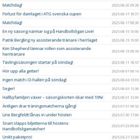
Matchdag!
2025-08-20 09:28
Förlust för damlaget i ATG svenska cupen
2025-08-17 18:37
Matchdag!
2025-08-17 08:30
En ny säsong närmar sig på Handbollsligan Live!
2025-08-15 10:00
Patrik Bergling ny assisterande tränare i herrlaget
2025-08-13 19:00
Kim Shepherd lämnar rollen som assisterande
2025-08-13 08:36
herrtränare
Tävlingssäsongen startar på söndag!
2025-08-11 18:57
Hör upp alla getter!
2025-08-07 08:16
Ingen match i D-hallen på söndag!
2025-08-04 13:05
Seger!
2025-08-03 15:38
Hallbyfamiljen växer – säsongskorten ökar med 10%!
2025-08-01 12:00
Äntligen drar träningsmatcherna igång!
2025-07-31 08:52
Line Bergfeldt lånas in under hösten
2025-07-30 17:00
Snart släpps biljetterna till höstens
2025-07-25 09:00
Handbollsligamatcher!
Unikt paketpris!
2025-06-27 12:00