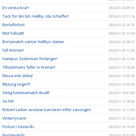
En vecka kvar!
2026-01-26 09:51
Tack för din tid i Hallby, Ida Schaffer!
2026-01-23 11:16
Bortaförlust
2026-01-22 20:32
Mot fullsatt!
2026-01-22 13:36
Bortamatch väntar Hallbys damer
2026-01-22 08:37
Fyll Arenan!
2026-01-20 12:30
Hampus Söderman förlänger!
2026-01-20 12:00
Tillsammans fyller vi Arenan!
2026-01-15 18:30
Missa inte detta!
2026-01-15 09:28
Blytung seger!!!
2026-01-14 20:00
Viktig hemmamatch ikväll!
2026-01-14 07:00
Se hit!
2026-01-12 18:00
Robert Ladan avslutar karriären efter säsongen
2026-01-12 17:06
Vinterrysare!
2026-01-12 13:26
Förlust i Västerås
2026-01-10 16:29
Bortamatch!
2026-01-10 07:00