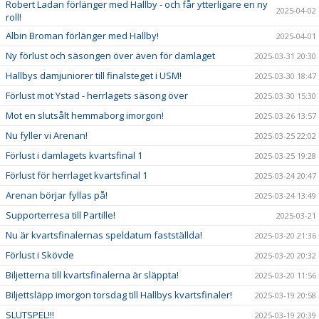
Robert Ladan förlänger med Hallby - och får ytterligare en ny
2025-04-02
roll!
Albin Broman förlänger med Hallby!
2025-04-01
Ny förlust och säsongen över även för damlaget
2025-03-31 20:30
Hallbys damjuniorer till finalsteget i USM!
2025-03-30 18:47
Förlust mot Ystad - herrlagets säsong över
2025-03-30 15:30
Mot en slutsålt hemmaborg imorgon!
2025-03-26 13:57
Nu fyller vi Arenan!
2025-03-25 22:02
Förlust i damlagets kvartsfinal 1
2025-03-25 19:28
Förlust för herrlaget kvartsfinal 1
2025-03-24 20:47
Arenan börjar fyllas på!
2025-03-24 13:49
Supporterresa till Partille!
2025-03-21
Nu är kvartsfinalernas speldatum fastställda!
2025-03-20 21:36
Förlust i Skövde
2025-03-20 20:32
Biljetterna till kvartsfinalerna är släppta!
2025-03-20 11:56
Biljettsläpp imorgon torsdag till Hallbys kvartsfinaler!
2025-03-19 20:58
SLUTSPEL!!!
2025-03-19 20:39