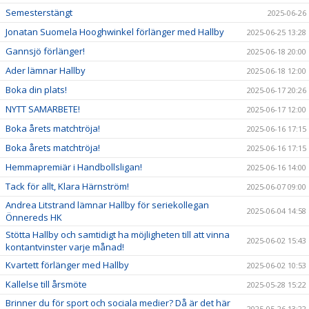
Semesterstängt
2025-06-26
Jonatan Suomela Hooghwinkel förlänger med Hallby
2025-06-25 13:28
Gannsjö förlänger!
2025-06-18 20:00
Ader lämnar Hallby
2025-06-18 12:00
Boka din plats!
2025-06-17 20:26
NYTT SAMARBETE!
2025-06-17 12:00
Boka årets matchtröja!
2025-06-16 17:15
Boka årets matchtröja!
2025-06-16 17:15
Hemmapremiär i Handbollsligan!
2025-06-16 14:00
Tack för allt, Klara Härnström!
2025-06-07 09:00
Andrea Litstrand lämnar Hallby för seriekollegan
2025-06-04 14:58
Önnereds HK
Stötta Hallby och samtidigt ha möjligheten till att vinna
2025-06-02 15:43
kontantvinster varje månad!
Kvartett förlänger med Hallby
2025-06-02 10:53
Kallelse till årsmöte
2025-05-28 15:22
Brinner du för sport och sociala medier? Då är det här
2025-05-26 13:22