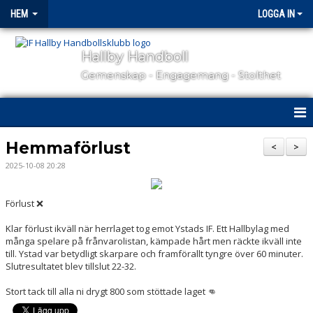
HEM
LOGGA IN
Hallby Handboll
Gemenskap - Engagemang - Stolthet
HEM
Hemmaförlust
<
>
2025-10-08 20:28
HALLBY I SAMHÄLLET
GÅ PÅ MATCH
Förlust ❌
Klar förlust ikväll när herrlaget tog emot Ystads IF. Ett Hallbylag med
OM KLUBBEN
många spelare på frånvarolistan, kämpade hårt men räckte ikväll inte
till. Ystad var betydligt skarpare och framförallt tyngre över 60 minuter.
KONTAKT
Slutresultatet blev tillslut 22-32.
Stort tack till alla ni drygt 800 som stöttade laget 👊
SAMARBETSPARTNERS