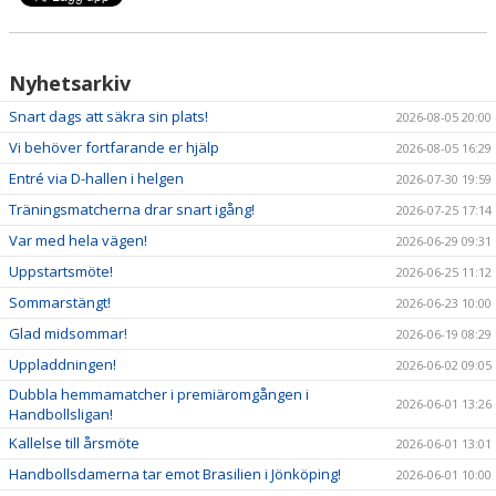
NYHETER
KALENDER
Nyhetsarkiv
HEMMAVINSTEN
Snart dags att säkra sin plats!
2026-08-05 20:00
Vi behöver fortfarande er hjälp
2026-08-05 16:29
KLUBBSHOP
Entré via D-hallen i helgen
2026-07-30 19:59
BILDGALLERI
Träningsmatcherna drar snart igång!
2026-07-25 17:14
Var med hela vägen!
2026-06-29 09:31
Uppstartsmöte!
2026-06-25 11:12
Sommarstängt!
2026-06-23 10:00
Glad midsommar!
2026-06-19 08:29
Uppladdningen!
2026-06-02 09:05
Dubbla hemmamatcher i premiäromgången i
2026-06-01 13:26
Handbollsligan!
Kallelse till årsmöte
2026-06-01 13:01
Handbollsdamerna tar emot Brasilien i Jönköping!
2026-06-01 10:00