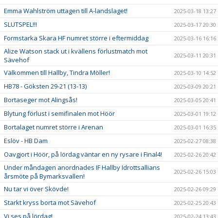
Emma Wahlström uttagen till A-landslaget!
2025-03-18 13:27
SLUTSPEL!!!
2025-03-17 20:30
Formstarka Skara HF numret större i eftermiddag
2025-03-16 16:16
Alize Watson stack ut i kvällens förlustmatch mot
2025-03-11 20:31
Sävehof
Välkommen till Hallby, Tindra Möller!
2025-03-10 14:52
HB78 - Göksten 29-21 (13-13)
2025-03-09 20:21
Bortaseger mot Alingsås!
2025-03-05 20:41
Blytung förlust i semifinalen mot Höör
2025-03-01 19:12
Bortalaget numret större i Arenan
2025-03-01 16:35
Eslöv - HB Dam
2025-02-27 08:38
Oavgjort i Höör, på lördag väntar en ny rysare i Final4!
2025-02-26 20:42
Under måndagen anordnades IF Hallby Idrottsallians
2025-02-26 15:03
årsmöte på Bymarksvallen!
Nu tar vi över Skövde!
2025-02-26 09:29
Starkt kryss borta mot Sävehof
2025-02-25 20:43
Vi ses på lördag!
2025-02-24 13:43