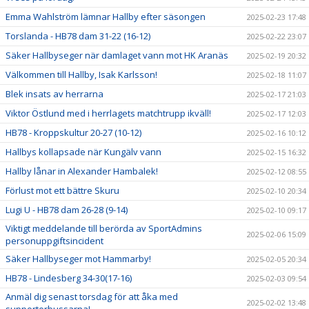
Emma Wahlström lämnar Hallby efter säsongen
2025-02-23 17:48
Torslanda - HB78 dam 31-22 (16-12)
2025-02-22 23:07
Säker Hallbyseger när damlaget vann mot HK Aranäs
2025-02-19 20:32
Välkommen till Hallby, Isak Karlsson!
2025-02-18 11:07
Blek insats av herrarna
2025-02-17 21:03
Viktor Östlund med i herrlagets matchtrupp ikväll!
2025-02-17 12:03
HB78 - Kroppskultur 20-27 (10-12)
2025-02-16 10:12
Hallbys kollapsade när Kungälv vann
2025-02-15 16:32
Hallby lånar in Alexander Hambalek!
2025-02-12 08:55
Förlust mot ett bättre Skuru
2025-02-10 20:34
Lugi U - HB78 dam 26-28 (9-14)
2025-02-10 09:17
Viktigt meddelande till berörda av SportAdmins
2025-02-06 15:09
personuppgiftsincident
Säker Hallbyseger mot Hammarby!
2025-02-05 20:34
HB78 - Lindesberg 34-30(17-16)
2025-02-03 09:54
Anmäl dig senast torsdag för att åka med
2025-02-02 13:48
supporterbussarna!