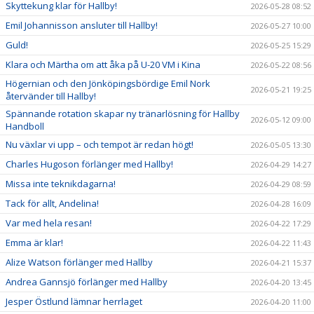
Skyttekung klar för Hallby!
2026-05-28 08:52
Emil Johannisson ansluter till Hallby!
2026-05-27 10:00
Guld!
2026-05-25 15:29
Klara och Märtha om att åka på U-20 VM i Kina
2026-05-22 08:56
Högernian och den Jönköpingsbördige Emil Nork
2026-05-21 19:25
återvänder till Hallby!
Spännande rotation skapar ny tränarlösning för Hallby
2026-05-12 09:00
Handboll
Nu växlar vi upp – och tempot är redan högt!
2026-05-05 13:30
Charles Hugoson förlänger med Hallby!
2026-04-29 14:27
Missa inte teknikdagarna!
2026-04-29 08:59
Tack för allt, Andelina!
2026-04-28 16:09
Var med hela resan!
2026-04-22 17:29
Emma är klar!
2026-04-22 11:43
Alize Watson förlänger med Hallby
2026-04-21 15:37
Andrea Gannsjö förlänger med Hallby
2026-04-20 13:45
Jesper Östlund lämnar herrlaget
2026-04-20 11:00