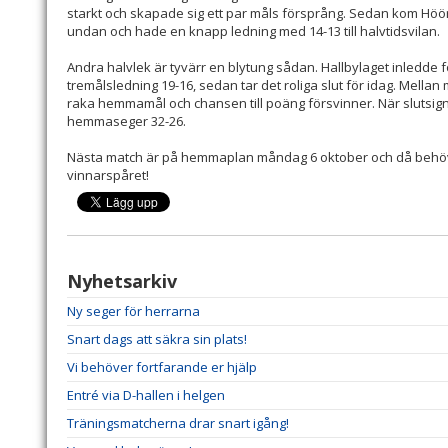
starkt och skapade sig ett par måls försprång. Sedan kom Höör
undan och hade en knapp ledning med 14-13 till halvtidsvilan.
Andra halvlek är tyvärr en blytung sådan. Hallbylaget inledde f
tremålsledning 19-16, sedan tar det roliga slut för idag. Mellan 
raka hemmamål och chansen till poäng försvinner. När slutsignal
hemmaseger 32-26.
Nästa match är på hemmaplan måndag 6 oktober och då behöver lag
vinnarspåret!
Nyhetsarkiv
Ny seger för herrarna
Snart dags att säkra sin plats!
Vi behöver fortfarande er hjälp
Entré via D-hallen i helgen
Träningsmatcherna drar snart igång!