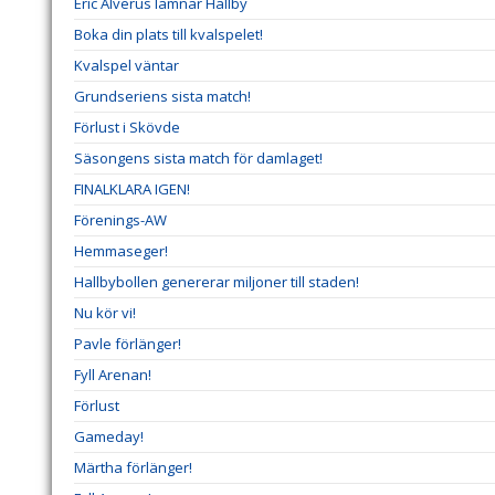
Eric Alverus lämnar Hallby
Boka din plats till kvalspelet!
Kvalspel väntar
Grundseriens sista match!
Förlust i Skövde
Säsongens sista match för damlaget!
FINALKLARA IGEN!
Förenings-AW
Hemmaseger!
Hallbybollen genererar miljoner till staden!
Nu kör vi!
Pavle förlänger!
Fyll Arenan!
Förlust
Gameday!
Märtha förlänger!