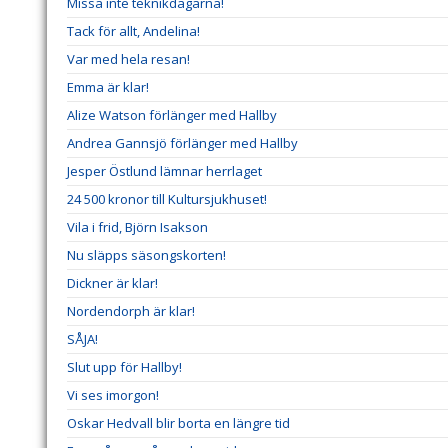
Missa inte teknikdagarna!
Tack för allt, Andelina!
Var med hela resan!
Emma är klar!
Alize Watson förlänger med Hallby
Andrea Gannsjö förlänger med Hallby
Jesper Östlund lämnar herrlaget
24 500 kronor till Kultursjukhuset!
Vila i frid, Björn Isakson
Nu släpps säsongskorten!
Dickner är klar!
Nordendorph är klar!
SÅJA!
Slut upp för Hallby!
Vi ses imorgon!
Oskar Hedvall blir borta en längre tid