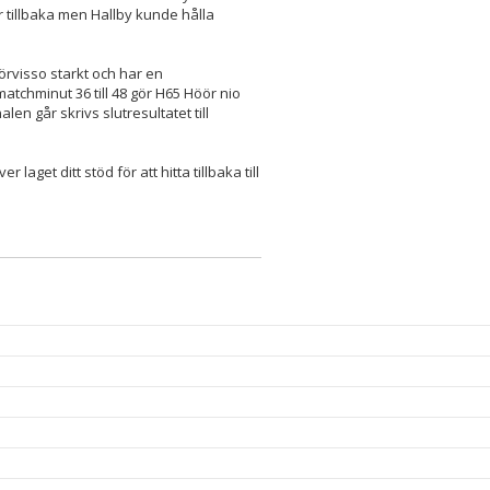
 tillbaka men Hallby kunde hålla
örvisso starkt och har en
matchminut 36 till 48 gör H65 Höör nio
en går skrivs slutresultatet till
et ditt stöd för att hitta tillbaka till