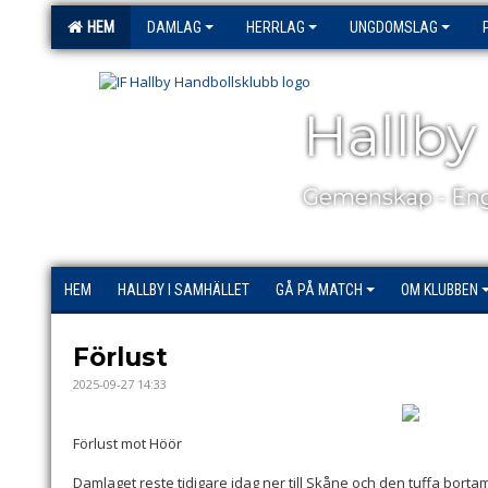
HEM
DAMLAG
HERRLAG
UNGDOMSLAG
Hallby
Gemenskap - Eng
HEM
HALLBY I SAMHÄLLET
GÅ PÅ MATCH
OM KLUBBEN
Förlust
2025-09-27 14:33
Förlust mot Höör
Damlaget reste tidigare idag ner till Skåne och den tuffa bort