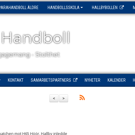
PARAHANDBOLL ÄLDRE
HANDBOLLSSKOLA
HALLBYBOLLEN
 Handboll
agemang - Stolthet
KONTAKT
SAMARBETSPARTNERS
NYHETER
KALENDER
<
>
amatchen mot H65 Höör. Hallby inledde