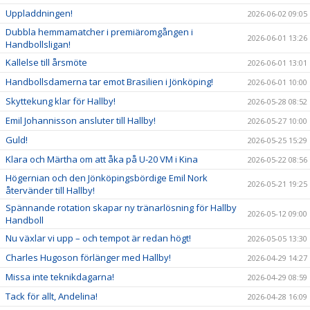
Uppladdningen!
2026-06-02 09:05
Dubbla hemmamatcher i premiäromgången i
2026-06-01 13:26
Handbollsligan!
Kallelse till årsmöte
2026-06-01 13:01
Handbollsdamerna tar emot Brasilien i Jönköping!
2026-06-01 10:00
Skyttekung klar för Hallby!
2026-05-28 08:52
Emil Johannisson ansluter till Hallby!
2026-05-27 10:00
Guld!
2026-05-25 15:29
Klara och Märtha om att åka på U-20 VM i Kina
2026-05-22 08:56
Högernian och den Jönköpingsbördige Emil Nork
2026-05-21 19:25
återvänder till Hallby!
Spännande rotation skapar ny tränarlösning för Hallby
2026-05-12 09:00
Handboll
Nu växlar vi upp – och tempot är redan högt!
2026-05-05 13:30
Charles Hugoson förlänger med Hallby!
2026-04-29 14:27
Missa inte teknikdagarna!
2026-04-29 08:59
Tack för allt, Andelina!
2026-04-28 16:09