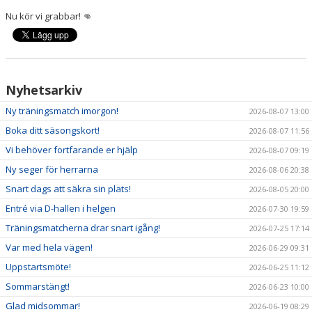
NYHETER
Nu kör vi grabbar! 👊
KALENDER
HEMMAVINSTEN
Nyhetsarkiv
KLUBBSHOP
Ny träningsmatch imorgon!
2026-08-07 13:00
Boka ditt säsongskort!
BILDGALLERI
2026-08-07 11:56
Vi behöver fortfarande er hjälp
2026-08-07 09:19
Ny seger för herrarna
2026-08-06 20:38
Snart dags att säkra sin plats!
2026-08-05 20:00
Entré via D-hallen i helgen
2026-07-30 19:59
Träningsmatcherna drar snart igång!
2026-07-25 17:14
Var med hela vägen!
2026-06-29 09:31
Uppstartsmöte!
2026-06-25 11:12
Sommarstängt!
2026-06-23 10:00
Glad midsommar!
2026-06-19 08:29