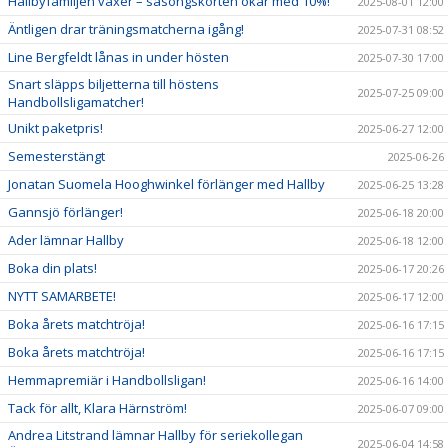
Hallbyfamiljen växer – säsongskorten ökar med 10%!
2025-08-01 12:00
Äntligen drar träningsmatcherna igång!
2025-07-31 08:52
Line Bergfeldt lånas in under hösten
2025-07-30 17:00
Snart släpps biljetterna till höstens
2025-07-25 09:00
Handbollsligamatcher!
Unikt paketpris!
2025-06-27 12:00
Semesterstängt
2025-06-26
Jonatan Suomela Hooghwinkel förlänger med Hallby
2025-06-25 13:28
Gannsjö förlänger!
2025-06-18 20:00
Ader lämnar Hallby
2025-06-18 12:00
Boka din plats!
2025-06-17 20:26
NYTT SAMARBETE!
2025-06-17 12:00
Boka årets matchtröja!
2025-06-16 17:15
Boka årets matchtröja!
2025-06-16 17:15
Hemmapremiär i Handbollsligan!
2025-06-16 14:00
Tack för allt, Klara Härnström!
2025-06-07 09:00
Andrea Litstrand lämnar Hallby för seriekollegan
2025-06-04 14:58