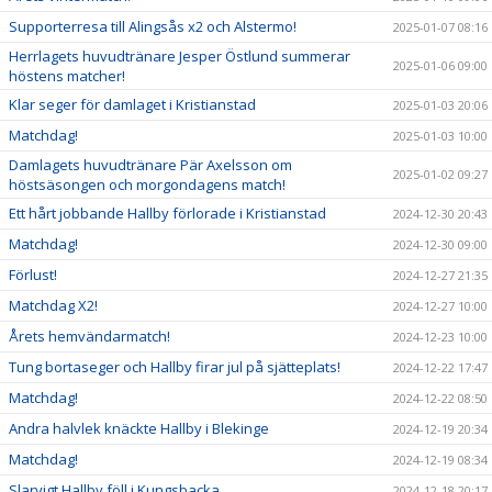
Supporterresa till Alingsås x2 och Alstermo!
2025-01-07 08:16
Herrlagets huvudtränare Jesper Östlund summerar
2025-01-06 09:00
höstens matcher!
Klar seger för damlaget i Kristianstad
2025-01-03 20:06
Matchdag!
2025-01-03 10:00
Damlagets huvudtränare Pär Axelsson om
2025-01-02 09:27
höstsäsongen och morgondagens match!
Ett hårt jobbande Hallby förlorade i Kristianstad
2024-12-30 20:43
Matchdag!
2024-12-30 09:00
Förlust!
2024-12-27 21:35
Matchdag X2!
2024-12-27 10:00
Årets hemvändarmatch!
2024-12-23 10:00
Tung bortaseger och Hallby firar jul på sjätteplats!
2024-12-22 17:47
Matchdag!
2024-12-22 08:50
Andra halvlek knäckte Hallby i Blekinge
2024-12-19 20:34
Matchdag!
2024-12-19 08:34
Slarvigt Hallby föll i Kungsbacka
2024-12-18 20:17