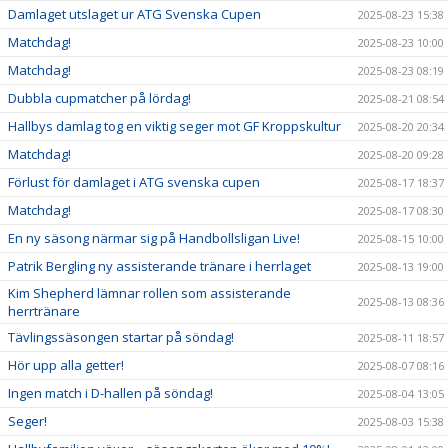
Damlaget utslaget ur ATG Svenska Cupen
2025-08-23 15:38
Matchdag!
2025-08-23 10:00
Matchdag!
2025-08-23 08:19
Dubbla cupmatcher på lördag!
2025-08-21 08:54
Hallbys damlag tog en viktig seger mot GF Kroppskultur
2025-08-20 20:34
Matchdag!
2025-08-20 09:28
Förlust för damlaget i ATG svenska cupen
2025-08-17 18:37
Matchdag!
2025-08-17 08:30
En ny säsong närmar sig på Handbollsligan Live!
2025-08-15 10:00
Patrik Bergling ny assisterande tränare i herrlaget
2025-08-13 19:00
Kim Shepherd lämnar rollen som assisterande
2025-08-13 08:36
herrtränare
Tävlingssäsongen startar på söndag!
2025-08-11 18:57
Hör upp alla getter!
2025-08-07 08:16
Ingen match i D-hallen på söndag!
2025-08-04 13:05
Seger!
2025-08-03 15:38