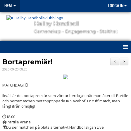
HEM
LOGGA IN
Hallby Handboll
Gemenskap - Engagemang - Stolthet
HEM
Bortapremiär!
<
>
2025-09-20 08:20
HALLBY I SAMHÄLLET
GÅ PÅ MATCH
MATCHDAG! 💥
Ikväll är det bortapremiär som väntar herrlaget när man åker till Partille
OM KLUBBEN
och bortamatchen mot topptippade IK Sävehof. En tuff match, men
långt ifrån omöjlig!
KONTAKT
⏱18.00
🏟Partille Arena
SAMARBETSPARTNERS
🎥Du ser matchen på plats alternativt Handbollsligan Live