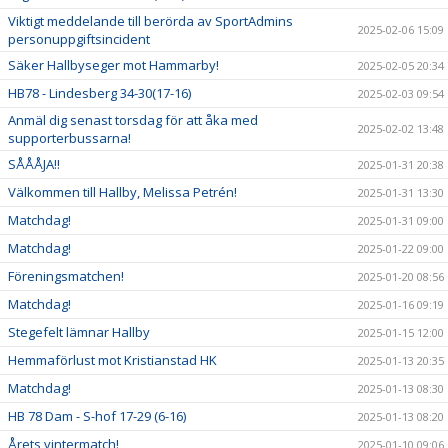
Viktigt meddelande till berörda av SportAdmins
2025-02-06 15:09
personuppgiftsincident
Säker Hallbyseger mot Hammarby!
2025-02-05 20:34
HB78 - Lindesberg 34-30(17-16)
2025-02-03 09:54
Anmäl dig senast torsdag för att åka med
2025-02-02 13:48
supporterbussarna!
SÅÅÅJA!!
2025-01-31 20:38
Välkommen till Hallby, Melissa Petrén!
2025-01-31 13:30
Matchdag!
2025-01-31 09:00
Matchdag!
2025-01-22 09:00
Föreningsmatchen!
2025-01-20 08:56
Matchdag!
2025-01-16 09:19
Stegefelt lämnar Hallby
2025-01-15 12:00
Hemmaförlust mot Kristianstad HK
2025-01-13 20:35
Matchdag!
2025-01-13 08:30
HB 78 Dam - S-hof 17-29 (6-16)
2025-01-13 08:20
Årets vintermatch!
2025-01-10 09:06