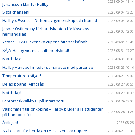
2025-09-04 15:14
Johansson klar för Hallby!
Sista chansen!
2025-09-04 13:23
Hallby x Essnce – Doften av gemenskap och framtid
2025-09-03 18:00
Jesper Östlund ny förbundskapten för Kosovos
2025-09-03 12:00
herrlandslag
Ystads IF i ATG svenska cupens åttondelsfinal!
2025-09-01 15:40
SÅJA! Hallby vidare till åttondelsfinal!
2025-08-31 17:27
Matchdag!
2025-08-31 08:30
Hallby Handboll inleder samarbete med parter.se
2025-08-29 10:16
Temperaturen stiger!
2025-08-29 09:02
Delad poäng i Alingsås
2025-08-27 20:50
Matchdag!
2025-08-27 08:37
Föreningskväll-kväll på Intersport!
2025-08-26 13:02
Välkommen till Jönköping – Hallby bjuder alla studenter
2025-08-26 11:28
på handbollsfest!
Äntligen!
2025-08-25
Stabil start för herrlaget i ATG Svenska Cupen!
2025-08-23 16:30