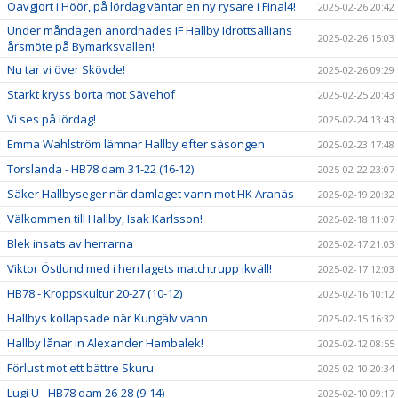
Oavgjort i Höör, på lördag väntar en ny rysare i Final4!
2025-02-26 20:42
Under måndagen anordnades IF Hallby Idrottsallians
2025-02-26 15:03
årsmöte på Bymarksvallen!
Nu tar vi över Skövde!
2025-02-26 09:29
Starkt kryss borta mot Sävehof
2025-02-25 20:43
Vi ses på lördag!
2025-02-24 13:43
Emma Wahlström lämnar Hallby efter säsongen
2025-02-23 17:48
Torslanda - HB78 dam 31-22 (16-12)
2025-02-22 23:07
Säker Hallbyseger när damlaget vann mot HK Aranäs
2025-02-19 20:32
Välkommen till Hallby, Isak Karlsson!
2025-02-18 11:07
Blek insats av herrarna
2025-02-17 21:03
Viktor Östlund med i herrlagets matchtrupp ikväll!
2025-02-17 12:03
HB78 - Kroppskultur 20-27 (10-12)
2025-02-16 10:12
Hallbys kollapsade när Kungälv vann
2025-02-15 16:32
Hallby lånar in Alexander Hambalek!
2025-02-12 08:55
Förlust mot ett bättre Skuru
2025-02-10 20:34
Lugi U - HB78 dam 26-28 (9-14)
2025-02-10 09:17