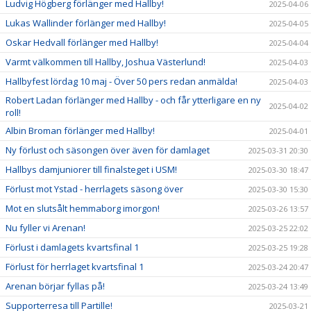
Ludvig Högberg förlänger med Hallby!
2025-04-06
Lukas Wallinder förlänger med Hallby!
2025-04-05
Oskar Hedvall förlänger med Hallby!
2025-04-04
Varmt välkommen till Hallby, Joshua Västerlund!
2025-04-03
Hallbyfest lördag 10 maj - Över 50 pers redan anmälda!
2025-04-03
Robert Ladan förlänger med Hallby - och får ytterligare en ny
2025-04-02
roll!
Albin Broman förlänger med Hallby!
2025-04-01
Ny förlust och säsongen över även för damlaget
2025-03-31 20:30
Hallbys damjuniorer till finalsteget i USM!
2025-03-30 18:47
Förlust mot Ystad - herrlagets säsong över
2025-03-30 15:30
Mot en slutsålt hemmaborg imorgon!
2025-03-26 13:57
Nu fyller vi Arenan!
2025-03-25 22:02
Förlust i damlagets kvartsfinal 1
2025-03-25 19:28
Förlust för herrlaget kvartsfinal 1
2025-03-24 20:47
Arenan börjar fyllas på!
2025-03-24 13:49
Supporterresa till Partille!
2025-03-21