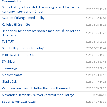
Önnereds HK
Stötta Hallby och samtidigt ha möjligheten till att vinna
2025-06-02 15:43
kontantvinster varje månad!
Kvartett förlänger med Hallby
2025-06-02 10:53
Kallelse till årsmöte
2025-05-28 15:22
Brinner du för sport och sociala medier? Då är det här
2025-05-26 13:22
din chans!
TUT TUT!
2025-05-13 09:22
Stöd Hallby - bli medlem idag!
2025-05-12 10:44
VI BEHÖVER DITT STÖD!
2025-05-06 15:05
SM-Silver!
2025-05-05 20:45
Insamlingen!
2025-05-05 08:40
Medlemsmöte
2025-04-24 08:16
Glad påsk!
2025-04-17 14:26
Varmt välkommen till Hallby, Rasmus Thomsen!
2025-04-09 08:30
Alexander Hambalek skriver kontrakt med Hallby!
2025-04-08
Säsongskort 2025/2026!
2025-04-07 18:00