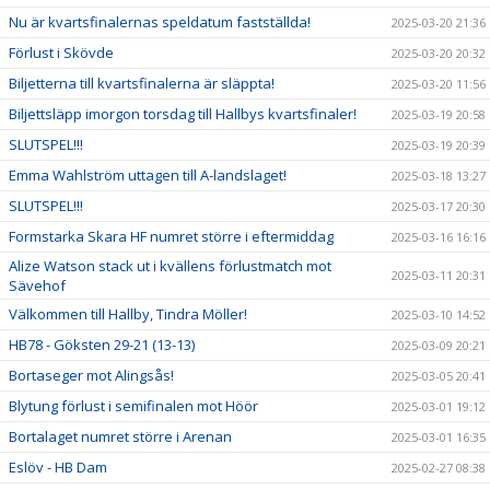
Nu är kvartsfinalernas speldatum fastställda!
2025-03-20 21:36
Förlust i Skövde
2025-03-20 20:32
Biljetterna till kvartsfinalerna är släppta!
2025-03-20 11:56
Biljettsläpp imorgon torsdag till Hallbys kvartsfinaler!
2025-03-19 20:58
SLUTSPEL!!!
2025-03-19 20:39
Emma Wahlström uttagen till A-landslaget!
2025-03-18 13:27
SLUTSPEL!!!
2025-03-17 20:30
Formstarka Skara HF numret större i eftermiddag
2025-03-16 16:16
Alize Watson stack ut i kvällens förlustmatch mot
2025-03-11 20:31
Sävehof
Välkommen till Hallby, Tindra Möller!
2025-03-10 14:52
HB78 - Göksten 29-21 (13-13)
2025-03-09 20:21
Bortaseger mot Alingsås!
2025-03-05 20:41
Blytung förlust i semifinalen mot Höör
2025-03-01 19:12
Bortalaget numret större i Arenan
2025-03-01 16:35
Eslöv - HB Dam
2025-02-27 08:38