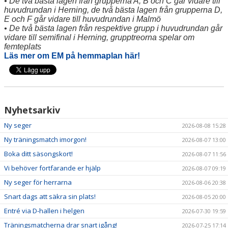
• De två bästa lagen från grupperna A, B och C går vidare till
huvudrundan i Herning, de två bästa lagen från grupperna D,
E och F går vidare till huvudrundan i Malmö
• De två bästa lagen från respektive grupp i huvudrundan går
vidare till semifinal i Herning, grupptreorna spelar om
femteplats
Läs mer om EM på hemmaplan här!
Nyhetsarkiv
Ny seger
2026-08-08 15:28
Ny träningsmatch imorgon!
2026-08-07 13:00
Boka ditt säsongskort!
2026-08-07 11:56
Vi behöver fortfarande er hjälp
2026-08-07 09:19
Ny seger för herrarna
2026-08-06 20:38
Snart dags att säkra sin plats!
2026-08-05 20:00
Entré via D-hallen i helgen
2026-07-30 19:59
Träningsmatcherna drar snart igång!
2026-07-25 17:14