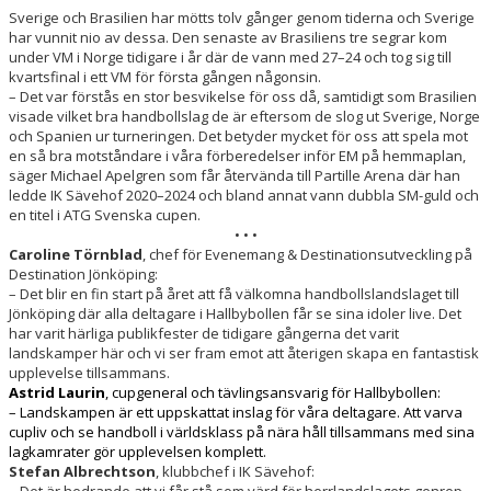
Sverige och Brasilien har mötts tolv gånger genom tiderna och Sverige
har vunnit nio av dessa. Den senaste av Brasiliens tre segrar kom
under VM i Norge tidigare i år där de vann med 27–24 och tog sig till
kvartsfinal i ett VM för första gången någonsin.
– Det var förstås en stor besvikelse för oss då, samtidigt som Brasilien
visade vilket bra handbollslag de är eftersom de slog ut Sverige, Norge
och Spanien ur turneringen. Det betyder mycket för oss att spela mot
en så bra motståndare i våra förberedelser inför EM på hemmaplan,
säger Michael Apelgren som får återvända till Partille Arena där han
ledde IK Sävehof 2020–2024 och bland annat vann dubbla SM-guld och
en titel i ATG Svenska cupen.
• • •
Caroline Törnblad
, chef för Evenemang & Destinationsutveckling på
Destination Jönköping:
– Det blir en fin start på året att få välkomna handbollslandslaget till
Jönköping där alla deltagare i Hallbybollen får se sina idoler live. Det
har varit härliga publikfester de tidigare gångerna det varit
landskamper här och vi ser fram emot att återigen skapa en fantastisk
upplevelse tillsammans.
Astrid Laurin
, cupgeneral och tävlingsansvarig för Hallbybollen:
– Landskampen är ett uppskattat inslag för våra deltagare. Att varva
cupliv och se handboll i världsklass på nära håll tillsammans med sina
lagkamrater gör upplevelsen komplett.
Stefan Albrechtson
, klubbchef i IK Sävehof
:
– Det är hedrande att vi får stå som värd för herrlandslagets genrep