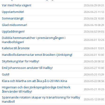
Var med hela vägen!
2026-06-29 09:31
Uppstartsmöte!
2026-06-25 11:12
Sommarstängt!
2026-06-23 10:00
Glad midsommar!
2026-06-19 08:29
Uppladdningen!
2026-06-02 09:05
Dubbla hemmamatcher i premiäromgången i
2026-06-01 13:26
Handbollsligan!
Kallelse till årsmöte
2026-06-01 13:01
Handbollsdamerna tar emot Brasilien i Jönköping!
2026-06-01 10:00
Skyttekung klar för Hallby!
2026-05-28 08:52
Emil Johannisson ansluter till Hallby!
2026-05-27 10:00
Guld!
2026-05-25 15:29
Klara och Märtha om att åka på U-20 VM i Kina
2026-05-22 08:56
Högernian och den Jönköpingsbördige Emil Nork
2026-05-21 19:25
återvänder till Hallby!
Spännande rotation skapar ny tränarlösning för Hallby
2026-05-12 09:00
Handboll