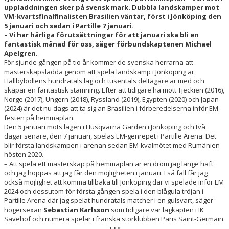
uppladdningen sker på svensk mark. Dubbla landskamper mot
NYHETER
VM-kvartsfinalfinalisten Brasilien väntar, först i Jönköping den
5 januari och sedan i Partille 7 januari.
KALENDER
– Vi har härliga förutsättningar för att januari ska bli en
fantastisk månad för oss, säger förbundskaptenen Michael
HEMMAVINSTEN
Apelgren.
För sjunde gången på tio år kommer de svenska herrarna att
mästerskapsladda genom att spela landskamp i Jönköping är
KLUBBSHOP
Hallbybollens hundratals lag och tusentals deltagare är med och
skapar en fantastisk stämning. Efter att tidigare ha mött Tjeckien (2016),
BILDGALLERI
Norge (2017), Ungern (2018), Ryssland (2019), Egypten (2020) och Japan
(2024) är det nu dags att ta sig an Brasilien i förberedelserna inför EM-
festen på hemmaplan.
Den 5 januari möts lagen i Husqvarna Garden i Jönköping och två
dagar senare, den 7 januari, spelas EM-genrepet i Partille Arena. Det
blir första landskampen i arenan sedan EM-kvalmötet med Rumänien
hösten 2020.
– Att spela ett mästerskap på hemmaplan är en dröm jag länge haft
och jag hoppas att jag får den möjligheten i januari. I så fall får jag
också möjlighet att komma tillbaka till Jönköping där vi spelade inför EM
2024 och dessutom för första gången spela i den blågula tröjan i
Partille Arena där jag spelat hundratals matcher i en gulsvart, säger
högersexan
Sebastian Karlsson
som tidigare var lagkapten i IK
Sävehof och numera spelar i franska storklubben Paris Saint-Germain.
• • •