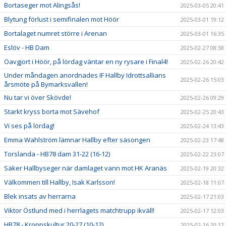
Bortaseger mot Alingsås!
2025-03-05 20:41
Blytung förlust i semifinalen mot Höör
2025-03-01 19:12
Bortalaget numret större i Arenan
2025-03-01 16:35
Eslöv - HB Dam
2025-02-27 08:38
Oavgjort i Höör, på lördag väntar en ny rysare i Final4!
2025-02-26 20:42
Under måndagen anordnades IF Hallby Idrottsallians
2025-02-26 15:03
årsmöte på Bymarksvallen!
Nu tar vi över Skövde!
2025-02-26 09:29
Starkt kryss borta mot Sävehof
2025-02-25 20:43
Vi ses på lördag!
2025-02-24 13:43
Emma Wahlström lämnar Hallby efter säsongen
2025-02-23 17:48
Torslanda - HB78 dam 31-22 (16-12)
2025-02-22 23:07
Säker Hallbyseger när damlaget vann mot HK Aranäs
2025-02-19 20:32
Välkommen till Hallby, Isak Karlsson!
2025-02-18 11:07
Blek insats av herrarna
2025-02-17 21:03
Viktor Östlund med i herrlagets matchtrupp ikväll!
2025-02-17 12:03
HB78 - Kroppskultur 20-27 (10-12)
2025-02-16 10:12