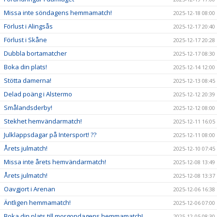
Missa inte söndagens hemmamatch!
2025-12-18 08:00
Förlust i Alingsås
2025-12-17 20:40
Förlust i Skåne
2025-12-17 20:28
Dubbla bortamatcher
2025-12-17 08:30
Boka din plats!
2025-12-14 12:00
Stötta damerna!
2025-12-13 08:45
Delad poäng i Alstermo
2025-12-12 20:39
Smålandsderby!
2025-12-12 08:00
Stekhet hemvändarmatch!
2025-12-11 16:05
Julklappsdagar på Intersport! ??
2025-12-11 08:00
Årets julmatch!
2025-12-10 07:45
Missa inte årets hemvändarmatch!
2025-12-08 13:49
Årets julmatch!
2025-12-08 13:37
Oavgjort i Arenan
2025-12-06 16:38
Äntligen hemmamatch!
2025-12-06 07:00
Boka din plats till morgondagens hemmamatch!
2025-12-05 08:30