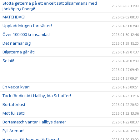
Stötta getterna på ett enkelt sätt tillsammans med
2026-02-02 11:00
Jönköping Energi!
MATCHDAG!
2026-02-02 08:30
Uppladdningen fortsätter!
2026-01-31 07:40
Över 100 000 kr insamlat!
2026-01-30 12:46
Det närmar sig!
2026-01-29 15:20
Biljetterna går åt!
2026-01-29 07:37
Se hit!
2026-01-28 07:30
2026-01-27 09:49
2026-01-27 09:31
En vecka kvar!
2026-01-26 09:51
Tack för din tid i Hallby, Ida Schaffer!
2026-01-23 11:16
Bortaförlust
2026-01-22 20:32
Mot fullsatt!
2026-01-22 13:36
Bortamatch väntar Hallbys damer
2026-01-22 08:37
Fyll Arenan!
2026-01-20 12:30
Hampus Söderman förlänger!
2026-01-20 12:00