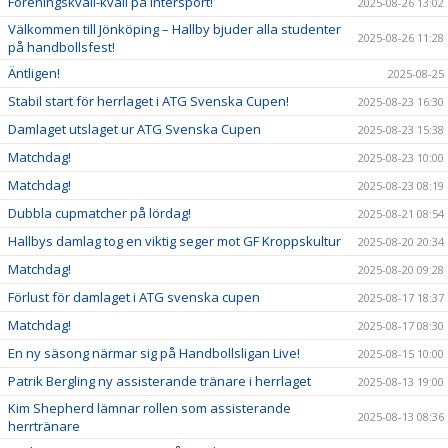
Föreningskväll-kväll på Intersport!
2025-08-26 13:02
Välkommen till Jönköping – Hallby bjuder alla studenter
2025-08-26 11:28
på handbollsfest!
Äntligen!
2025-08-25
Stabil start för herrlaget i ATG Svenska Cupen!
2025-08-23 16:30
Damlaget utslaget ur ATG Svenska Cupen
2025-08-23 15:38
Matchdag!
2025-08-23 10:00
Matchdag!
2025-08-23 08:19
Dubbla cupmatcher på lördag!
2025-08-21 08:54
Hallbys damlag tog en viktig seger mot GF Kroppskultur
2025-08-20 20:34
Matchdag!
2025-08-20 09:28
Förlust för damlaget i ATG svenska cupen
2025-08-17 18:37
Matchdag!
2025-08-17 08:30
En ny säsong närmar sig på Handbollsligan Live!
2025-08-15 10:00
Patrik Bergling ny assisterande tränare i herrlaget
2025-08-13 19:00
Kim Shepherd lämnar rollen som assisterande
2025-08-13 08:36
herrtränare