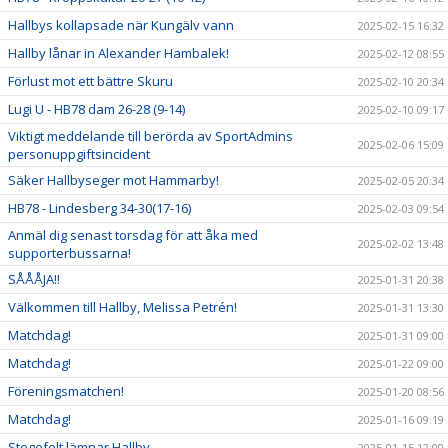
Hallbys kollapsade när Kungälv vann
2025-02-15 16:32
Hallby lånar in Alexander Hambalek!
2025-02-12 08:55
Förlust mot ett bättre Skuru
2025-02-10 20:34
Lugi U - HB78 dam 26-28 (9-14)
2025-02-10 09:17
Viktigt meddelande till berörda av SportAdmins
2025-02-06 15:09
personuppgiftsincident
Säker Hallbyseger mot Hammarby!
2025-02-05 20:34
HB78 - Lindesberg 34-30(17-16)
2025-02-03 09:54
Anmäl dig senast torsdag för att åka med
2025-02-02 13:48
supporterbussarna!
SÅÅÅJA!!
2025-01-31 20:38
Välkommen till Hallby, Melissa Petrén!
2025-01-31 13:30
Matchdag!
2025-01-31 09:00
Matchdag!
2025-01-22 09:00
Föreningsmatchen!
2025-01-20 08:56
Matchdag!
2025-01-16 09:19
Stegefelt lämnar Hallby
2025-01-15 12:00