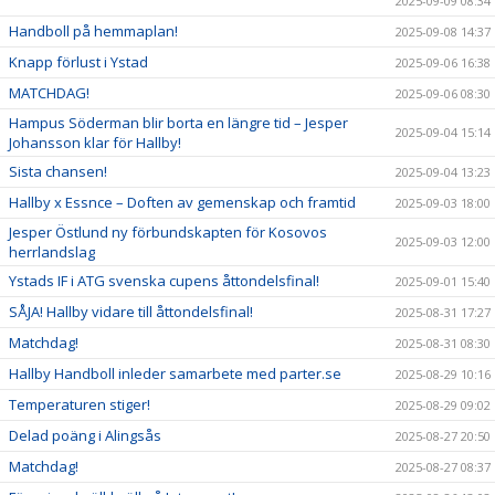
2025-09-09 08:34
Handboll på hemmaplan!
2025-09-08 14:37
Knapp förlust i Ystad
2025-09-06 16:38
MATCHDAG!
2025-09-06 08:30
Hampus Söderman blir borta en längre tid – Jesper
2025-09-04 15:14
Johansson klar för Hallby!
Sista chansen!
2025-09-04 13:23
Hallby x Essnce – Doften av gemenskap och framtid
2025-09-03 18:00
Jesper Östlund ny förbundskapten för Kosovos
2025-09-03 12:00
herrlandslag
Ystads IF i ATG svenska cupens åttondelsfinal!
2025-09-01 15:40
SÅJA! Hallby vidare till åttondelsfinal!
2025-08-31 17:27
Matchdag!
2025-08-31 08:30
Hallby Handboll inleder samarbete med parter.se
2025-08-29 10:16
Temperaturen stiger!
2025-08-29 09:02
Delad poäng i Alingsås
2025-08-27 20:50
Matchdag!
2025-08-27 08:37