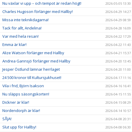
Nu växlar vi upp – och tempot är redan högt!
2026-05-05 13:30
Charles Hugoson förlänger med Hallby!
2026-04-29 14:27
Missa inte teknikdagarna!
2026-04-29 08:59
Tack för allt, Andelina!
2026-04-28 16:09
Var med hela resan!
2026-04-22 17:29
Emma är klar!
2026-04-22 11:43
Alize Watson förlänger med Hallby
2026-04-21 15:37
Andrea Gannsjö förlänger med Hallby
2026-04-20 13:45
Jesper Östlund lämnar herrlaget
2026-04-20 11:00
24 500 kronor till Kultursjukhuset!
2026-04-17 11:16
Vila i frid, Björn Isakson
2026-04-16 16:41
Nu släpps säsongskorten!
2026-04-15 11:55
Dickner är klar!
2026-04-15 08:29
Nordendorph är klar!
2026-04-14 10:57
SÅJA!
2026-04-08 20:31
Slut upp för Hallby!
2026-04-08 06:30