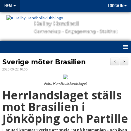
HEM
LOGGA IN
Hallby Handboll
Gemenskap - Engagemang - Stolthet
HEM
Sverige möter Brasilien
<
>
2025-09-22 10:05
HALLBY I SAMHÄLLET
Foto: Handbollslandslaget
GÅ PÅ MATCH
Herrlandslaget ställs
OM KLUBBEN
mot Brasilien i
KONTAKT
Jönköping och Partille
SAMARBETSPARTNERS
I januari kommer Sverige att spela EM på hemmaplan – och även