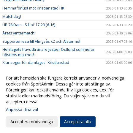
Hemmaförlust mot Kristianstad HK
2025-01-13 20:35
Matchdag!
2025-01-13 08:30
HB 78 Dam - S-hof 17-29 (6-16)
2025-01-13 08:20
Årets vintermatch!
2025-01-10 09:06
Supporterresa till Alingsås x2 och Alstermo!
2025-01-07 08:16
Herrlagets huvudtränare Jesper Östlund summerar
2025-01-06 09:00
höstens matcher!
Klar seger för damlaget i Kristianstad
2025-01-03 20:06
Matchdag!
2025-01-03 10:00
För att hemsidan ska fungera korrekt använder vi nödvändiga
Damlagets huvudtränare Pär Axelsson om
2025-01-02 09:27
cookies från SportAdmin. Dessa går inte att stänga av.
höstsäsongen och morgondagens match!
Föreningen kan också använda frivilliga cookies, t.ex. för
Ett hårt jobbande Hallby förlorade i Kristianstad
2024-12-30 20:43
statistik eller marknadsföring. Du väljer själv om du vill
Matchdag!
2024-12-30 09:00
acceptera dessa.
Förlust!
2024-12-27 21:35
Anpassa dina val
Matchdag X2!
2024-12-27 10:00
Acceptera nödvändiga
Acceptera alla
Årets hemvändarmatch!
2024-12-23 10:00