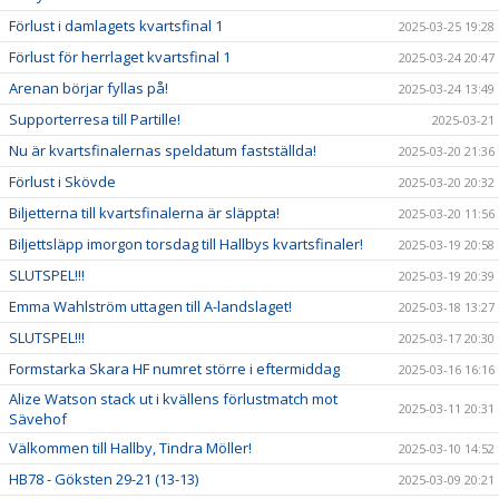
Förlust i damlagets kvartsfinal 1
2025-03-25 19:28
Förlust för herrlaget kvartsfinal 1
2025-03-24 20:47
Arenan börjar fyllas på!
2025-03-24 13:49
Supporterresa till Partille!
2025-03-21
Nu är kvartsfinalernas speldatum fastställda!
2025-03-20 21:36
Förlust i Skövde
2025-03-20 20:32
Biljetterna till kvartsfinalerna är släppta!
2025-03-20 11:56
Biljettsläpp imorgon torsdag till Hallbys kvartsfinaler!
2025-03-19 20:58
SLUTSPEL!!!
2025-03-19 20:39
Emma Wahlström uttagen till A-landslaget!
2025-03-18 13:27
SLUTSPEL!!!
2025-03-17 20:30
Formstarka Skara HF numret större i eftermiddag
2025-03-16 16:16
Alize Watson stack ut i kvällens förlustmatch mot
2025-03-11 20:31
Sävehof
Välkommen till Hallby, Tindra Möller!
2025-03-10 14:52
HB78 - Göksten 29-21 (13-13)
2025-03-09 20:21