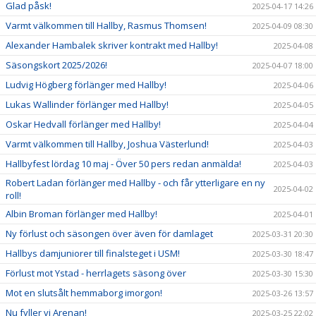
Glad påsk!
2025-04-17 14:26
Varmt välkommen till Hallby, Rasmus Thomsen!
2025-04-09 08:30
Alexander Hambalek skriver kontrakt med Hallby!
2025-04-08
Säsongskort 2025/2026!
2025-04-07 18:00
Ludvig Högberg förlänger med Hallby!
2025-04-06
Lukas Wallinder förlänger med Hallby!
2025-04-05
Oskar Hedvall förlänger med Hallby!
2025-04-04
Varmt välkommen till Hallby, Joshua Västerlund!
2025-04-03
Hallbyfest lördag 10 maj - Över 50 pers redan anmälda!
2025-04-03
Robert Ladan förlänger med Hallby - och får ytterligare en ny
2025-04-02
roll!
Albin Broman förlänger med Hallby!
2025-04-01
Ny förlust och säsongen över även för damlaget
2025-03-31 20:30
Hallbys damjuniorer till finalsteget i USM!
2025-03-30 18:47
Förlust mot Ystad - herrlagets säsong över
2025-03-30 15:30
Mot en slutsålt hemmaborg imorgon!
2025-03-26 13:57
Nu fyller vi Arenan!
2025-03-25 22:02