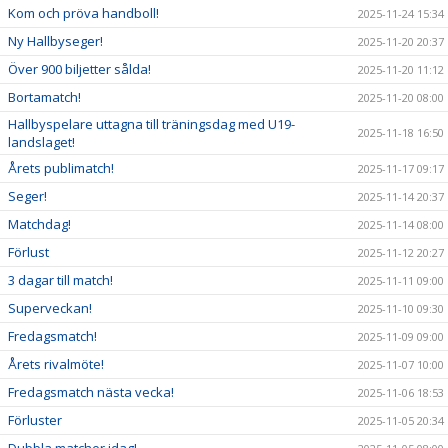
Kom och pröva handboll!
2025-11-24 15:34
Ny Hallbyseger!
2025-11-20 20:37
Över 900 biljetter sålda!
2025-11-20 11:12
Bortamatch!
2025-11-20 08:00
Hallbyspelare uttagna till träningsdag med U19-
2025-11-18 16:50
landslaget!
Årets publimatch!
2025-11-17 09:17
Seger!
2025-11-14 20:37
Matchdag!
2025-11-14 08:00
Förlust
2025-11-12 20:27
3 dagar till match!
2025-11-11 09:00
Superveckan!
2025-11-10 09:30
Fredagsmatch!
2025-11-09 09:00
Årets rivalmöte!
2025-11-07 10:00
Fredagsmatch nästa vecka!
2025-11-06 18:53
Förluster
2025-11-05 20:34
Dubbla matcher idag!