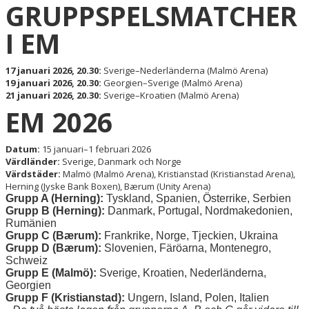
GRUPPSPELSMATCHER
I EM
17 januari 2026, 20.30:
Sverige–Nederländerna (Malmö Arena)
19 januari 2026, 20.30:
Georgien–Sverige (Malmö Arena)
21 januari 2026, 20.30:
Sverige–Kroatien (Malmö Arena)
EM 2026
Datum:
15 januari–1 februari 2026
Värdländer:
Sverige, Danmark och Norge
Värdstäder:
Malmö (Malmö Arena), Kristianstad (Kristianstad Arena),
Herning (Jyske Bank Boxen), Bærum (Unity Arena)
Grupp A (Herning):
Tyskland, Spanien, Österrike, Serbien
Grupp B (Herning):
Danmark, Portugal, Nordmakedonien,
Rumänien
Grupp C (Bærum):
Frankrike, Norge, Tjeckien, Ukraina
Grupp D (Bærum):
Slovenien, Färöarna, Montenegro,
Schweiz
Grupp E (Malmö):
Sverige, Kroatien, Nederländerna,
Georgien
Grupp F (Kristianstad):
Ungern, Island, Polen, Italien