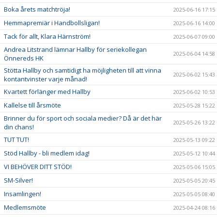
Boka årets matchtröja!
2025-06-16 17:15
Hemmapremiär i Handbollsligan!
2025-06-16 14:00
Tack för allt, Klara Härnström!
2025-06-07 09:00
Andrea Litstrand lämnar Hallby för seriekollegan
2025-06-04 14:58
Önnereds HK
Stötta Hallby och samtidigt ha möjligheten till att vinna
2025-06-02 15:43
kontantvinster varje månad!
Kvartett förlänger med Hallby
2025-06-02 10:53
Kallelse till årsmöte
2025-05-28 15:22
Brinner du för sport och sociala medier? Då är det här
2025-05-26 13:22
din chans!
TUT TUT!
2025-05-13 09:22
Stöd Hallby - bli medlem idag!
2025-05-12 10:44
VI BEHÖVER DITT STÖD!
2025-05-06 15:05
SM-Silver!
2025-05-05 20:45
Insamlingen!
2025-05-05 08:40
Medlemsmöte
2025-04-24 08:16