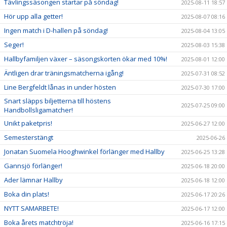
Tävlingssäsongen startar på söndag!
2025-08-11 18:57
Hör upp alla getter!
2025-08-07 08:16
Ingen match i D-hallen på söndag!
2025-08-04 13:05
Seger!
2025-08-03 15:38
Hallbyfamiljen växer – säsongskorten ökar med 10%!
2025-08-01 12:00
Äntligen drar träningsmatcherna igång!
2025-07-31 08:52
Line Bergfeldt lånas in under hösten
2025-07-30 17:00
Snart släpps biljetterna till höstens
2025-07-25 09:00
Handbollsligamatcher!
Unikt paketpris!
2025-06-27 12:00
Semesterstängt
2025-06-26
Jonatan Suomela Hooghwinkel förlänger med Hallby
2025-06-25 13:28
Gannsjö förlänger!
2025-06-18 20:00
Ader lämnar Hallby
2025-06-18 12:00
Boka din plats!
2025-06-17 20:26
NYTT SAMARBETE!
2025-06-17 12:00
Boka årets matchtröja!
2025-06-16 17:15