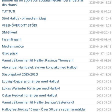
Brinner du för sport och sociala medier? Då är det här
2025-05-26 13:22
din chans!
TUT TUT!
2025-05-13 09:22
Stöd Hallby - bli medlem idag!
2025-05-12 10:44
VI BEHÖVER DITT STÖD!
2025-05-06 15:05
SM-Silver!
2025-05-05 20:45
Insamlingen!
2025-05-05 08:40
Medlemsmöte
2025-04-24 08:16
Glad påsk!
2025-04-17 14:26
Varmt välkommen till Hallby, Rasmus Thomsen!
2025-04-09 08:30
Alexander Hambalek skriver kontrakt med Hallby!
2025-04-08
Säsongskort 2025/2026!
2025-04-07 18:00
Ludvig Högberg förlänger med Hallby!
2025-04-06
Lukas Wallinder förlänger med Hallby!
2025-04-05
Oskar Hedvall förlänger med Hallby!
2025-04-04
Varmt välkommen till Hallby, Joshua Västerlund!
2025-04-03
Hallbyfest lördag 10 maj - Över 50 pers redan anmälda!
2025-04-03