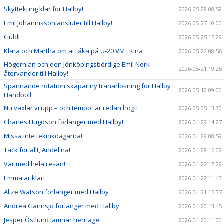
Skyttekung klar för Hallby!
2026-05-28 08:52
Emil Johannisson ansluter till Hallby!
2026-05-27 10:00
Guld!
2026-05-25 15:29
Klara och Märtha om att åka på U-20 VM i Kina
2026-05-22 08:56
Högernian och den Jönköpingsbördige Emil Nork
2026-05-21 19:25
återvänder till Hallby!
Spännande rotation skapar ny tränarlösning för Hallby
2026-05-12 09:00
Handboll
Nu växlar vi upp – och tempot är redan högt!
2026-05-05 13:30
Charles Hugoson förlänger med Hallby!
2026-04-29 14:27
Missa inte teknikdagarna!
2026-04-29 08:59
Tack för allt, Andelina!
2026-04-28 16:09
Var med hela resan!
2026-04-22 17:29
Emma är klar!
2026-04-22 11:43
Alize Watson förlänger med Hallby
2026-04-21 15:37
Andrea Gannsjö förlänger med Hallby
2026-04-20 13:45
Jesper Östlund lämnar herrlaget
2026-04-20 11:00