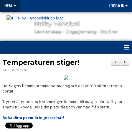
HEM
LOGGA IN
Hallby Handboll
Gemenskap - Engagemang - Stolthet
HEM
Temperaturen stiger!
<
>
2025-08-29 09:02
HALLBY I SAMHÄLLET
GÅ PÅ MATCH
Herrlagets hemmapremiär närmar sig och det är 839 biljetter redan
borta!
OM KLUBBEN
Trycket är enormt och stämningen kommer bli magisk när Hallby tar
emot IFK Skövde. Boka din plats idag och var med från start!
KONTAKT
Boka dina premiärbiljetter här!
SAMARBETSPARTNERS