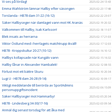
Vi ses på lördag!
2025-02-24 13:43
Emma Wahlström lämnar Hallby efter säsongen
2025-02-23 17:48
Torslanda - HB78 dam 31-22 (16-12)
2025-02-22 23:07
Säker Hallbyseger när damlaget vann mot HK Aranäs
2025-02-19 20:32
Välkommen till Hallby, Isak Karlsson!
2025-02-18 11:07
Blek insats av herrarna
2025-02-17 21:03
Viktor Östlund med i herrlagets matchtrupp ikväll!
2025-02-17 12:03
HB78 - Kroppskultur 20-27 (10-12)
2025-02-16 10:12
Hallbys kollapsade när Kungälv vann
2025-02-15 16:32
Hallby lånar in Alexander Hambalek!
2025-02-12 08:55
Förlust mot ett bättre Skuru
2025-02-10 20:34
Lugi U - HB78 dam 26-28 (9-14)
2025-02-10 09:17
Viktigt meddelande till berörda av SportAdmins
2025-02-06 15:09
personuppgiftsincident
Säker Hallbyseger mot Hammarby!
2025-02-05 20:34
HB78 - Lindesberg 34-30(17-16)
2025-02-03 09:54
Anmäl dig senast torsdag för att åka med