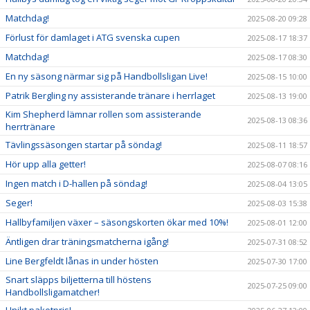
Matchdag!
2025-08-20 09:28
Förlust för damlaget i ATG svenska cupen
2025-08-17 18:37
Matchdag!
2025-08-17 08:30
En ny säsong närmar sig på Handbollsligan Live!
2025-08-15 10:00
Patrik Bergling ny assisterande tränare i herrlaget
2025-08-13 19:00
Kim Shepherd lämnar rollen som assisterande
2025-08-13 08:36
herrtränare
Tävlingssäsongen startar på söndag!
2025-08-11 18:57
Hör upp alla getter!
2025-08-07 08:16
Ingen match i D-hallen på söndag!
2025-08-04 13:05
Seger!
2025-08-03 15:38
Hallbyfamiljen växer – säsongskorten ökar med 10%!
2025-08-01 12:00
Äntligen drar träningsmatcherna igång!
2025-07-31 08:52
Line Bergfeldt lånas in under hösten
2025-07-30 17:00
Snart släpps biljetterna till höstens
2025-07-25 09:00
Handbollsligamatcher!
Unikt paketpris!