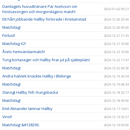
Damlagets huvudtränare Pär Axelsson om
2025-01-02 09:27
höstsäsongen och morgondagens match!
Ett hårt jobbande Hallby förlorade i Kristianstad
2024-12-30 20:43
Matchdag!
2024-12-30 09:00
Förlust!
2024-12-27 21:35
Matchdag X2!
2024-12-27 10:00
Årets hemvändarmatch!
2024-12-23 10:00
Tung bortaseger och Hallby firar jul på sjätteplats!
2024-12-22 17:47
Matchdag!
2024-12-22 08:50
Andra halvlek knäckte Hallby i Blekinge
2024-12-19 20:34
Matchdag!
2024-12-19 08:34
Slarvigt Hallby föll i Kungsbacka
2024-12-18 20:17
Matchdag!
2024-12-18 09:00
Emil Almander lämnar Hallby
2024-12-17 14:01
Vinst!
2024-12-16 20:37
Matchdag! &#128293;
2024-12-16 09:00