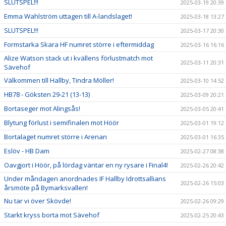
SLUTSPEL!!!
2025-03-19 20:39
Emma Wahlström uttagen till A-landslaget!
2025-03-18 13:27
SLUTSPEL!!!
2025-03-17 20:30
Formstarka Skara HF numret större i eftermiddag
2025-03-16 16:16
Alize Watson stack ut i kvällens förlustmatch mot
2025-03-11 20:31
Sävehof
Välkommen till Hallby, Tindra Möller!
2025-03-10 14:52
HB78 - Göksten 29-21 (13-13)
2025-03-09 20:21
Bortaseger mot Alingsås!
2025-03-05 20:41
Blytung förlust i semifinalen mot Höör
2025-03-01 19:12
Bortalaget numret större i Arenan
2025-03-01 16:35
Eslöv - HB Dam
2025-02-27 08:38
Oavgjort i Höör, på lördag väntar en ny rysare i Final4!
2025-02-26 20:42
Under måndagen anordnades IF Hallby Idrottsallians
2025-02-26 15:03
årsmöte på Bymarksvallen!
Nu tar vi över Skövde!
2025-02-26 09:29
Starkt kryss borta mot Sävehof
2025-02-25 20:43