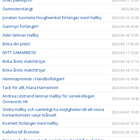
2025-06-27 12:00
Semesterstängt
2025-06-26
Jonatan Suomela Hooghwinkel förlänger med Hallby
2025-06-25 13:28
Gannsjö förlänger!
2025-06-18 20:00
Ader lämnar Hallby
2025-06-18 12:00
Boka din plats!
2025-06-17 20:26
NYTT SAMARBETE!
2025-06-17 12:00
Boka årets matchtröja!
2025-06-16 17:15
Boka årets matchtröja!
2025-06-16 17:15
Hemmapremiär i Handbollsligan!
2025-06-16 14:00
Tack för allt, Klara Härnström!
2025-06-07 09:00
Andrea Litstrand lämnar Hallby för seriekollegan
2025-06-04 14:58
Önnereds HK
Stötta Hallby och samtidigt ha möjligheten till att vinna
2025-06-02 15:43
kontantvinster varje månad!
Kvartett förlänger med Hallby
2025-06-02 10:53
Kallelse till årsmöte
2025-05-28 15:22