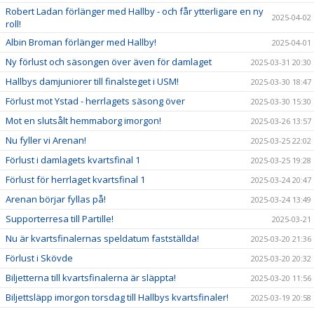
Robert Ladan förlänger med Hallby - och får ytterligare en ny
2025-04-02
roll!
Albin Broman förlänger med Hallby!
2025-04-01
Ny förlust och säsongen över även för damlaget
2025-03-31 20:30
Hallbys damjuniorer till finalsteget i USM!
2025-03-30 18:47
Förlust mot Ystad - herrlagets säsong över
2025-03-30 15:30
Mot en slutsålt hemmaborg imorgon!
2025-03-26 13:57
Nu fyller vi Arenan!
2025-03-25 22:02
Förlust i damlagets kvartsfinal 1
2025-03-25 19:28
Förlust för herrlaget kvartsfinal 1
2025-03-24 20:47
Arenan börjar fyllas på!
2025-03-24 13:49
Supporterresa till Partille!
2025-03-21
Nu är kvartsfinalernas speldatum fastställda!
2025-03-20 21:36
Förlust i Skövde
2025-03-20 20:32
Biljetterna till kvartsfinalerna är släppta!
2025-03-20 11:56
Biljettsläpp imorgon torsdag till Hallbys kvartsfinaler!
2025-03-19 20:58