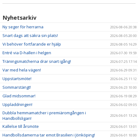
NYHETER
Nyhetsarkiv
KALENDER
Ny seger för herrarna
2026-08-06 20:38
HEMMAVINSTEN
Snart dags att säkra sin plats!
2026-08-05 20:00
Vi behöver fortfarande er hjälp
KLUBBSHOP
2026-08-05 16:29
Entré via D-hallen i helgen
2026-07-30 19:59
BILDGALLERI
Träningsmatcherna drar snart igång!
2026-07-25 17:14
Var med hela vägen!
2026-06-29 09:31
Uppstartsmöte!
2026-06-25 11:12
Sommarstängt!
2026-06-23 10:00
Glad midsommar!
2026-06-19 08:29
Uppladdningen!
2026-06-02 09:05
Dubbla hemmamatcher i premiäromgången i
2026-06-01 13:26
Handbollsligan!
Kallelse till årsmöte
2026-06-01 13:01
Handbollsdamerna tar emot Brasilien i Jönköping!
2026-06-01 10:00