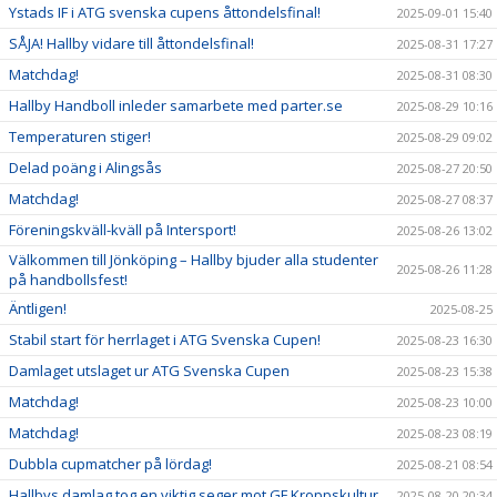
Ystads IF i ATG svenska cupens åttondelsfinal!
2025-09-01 15:40
SÅJA! Hallby vidare till åttondelsfinal!
2025-08-31 17:27
Matchdag!
2025-08-31 08:30
Hallby Handboll inleder samarbete med parter.se
2025-08-29 10:16
Temperaturen stiger!
2025-08-29 09:02
Delad poäng i Alingsås
2025-08-27 20:50
Matchdag!
2025-08-27 08:37
Föreningskväll-kväll på Intersport!
2025-08-26 13:02
Välkommen till Jönköping – Hallby bjuder alla studenter
2025-08-26 11:28
på handbollsfest!
Äntligen!
2025-08-25
Stabil start för herrlaget i ATG Svenska Cupen!
2025-08-23 16:30
Damlaget utslaget ur ATG Svenska Cupen
2025-08-23 15:38
Matchdag!
2025-08-23 10:00
Matchdag!
2025-08-23 08:19
Dubbla cupmatcher på lördag!
2025-08-21 08:54
Hallbys damlag tog en viktig seger mot GF Kroppskultur
2025-08-20 20:34