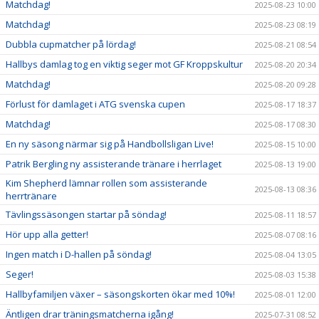
Matchdag!
2025-08-23 10:00
Matchdag!
2025-08-23 08:19
Dubbla cupmatcher på lördag!
2025-08-21 08:54
Hallbys damlag tog en viktig seger mot GF Kroppskultur
2025-08-20 20:34
Matchdag!
2025-08-20 09:28
Förlust för damlaget i ATG svenska cupen
2025-08-17 18:37
Matchdag!
2025-08-17 08:30
En ny säsong närmar sig på Handbollsligan Live!
2025-08-15 10:00
Patrik Bergling ny assisterande tränare i herrlaget
2025-08-13 19:00
Kim Shepherd lämnar rollen som assisterande
2025-08-13 08:36
herrtränare
Tävlingssäsongen startar på söndag!
2025-08-11 18:57
Hör upp alla getter!
2025-08-07 08:16
Ingen match i D-hallen på söndag!
2025-08-04 13:05
Seger!
2025-08-03 15:38
Hallbyfamiljen växer – säsongskorten ökar med 10%!
2025-08-01 12:00
Äntligen drar träningsmatcherna igång!
2025-07-31 08:52