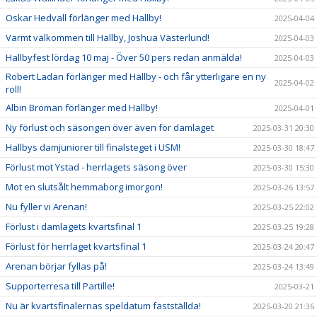
Oskar Hedvall förlänger med Hallby!
2025-04-04
Varmt välkommen till Hallby, Joshua Västerlund!
2025-04-03
Hallbyfest lördag 10 maj - Över 50 pers redan anmälda!
2025-04-03
Robert Ladan förlänger med Hallby - och får ytterligare en ny
2025-04-02
roll!
Albin Broman förlänger med Hallby!
2025-04-01
Ny förlust och säsongen över även för damlaget
2025-03-31 20:30
Hallbys damjuniorer till finalsteget i USM!
2025-03-30 18:47
Förlust mot Ystad - herrlagets säsong över
2025-03-30 15:30
Mot en slutsålt hemmaborg imorgon!
2025-03-26 13:57
Nu fyller vi Arenan!
2025-03-25 22:02
Förlust i damlagets kvartsfinal 1
2025-03-25 19:28
Förlust för herrlaget kvartsfinal 1
2025-03-24 20:47
Arenan börjar fyllas på!
2025-03-24 13:49
Supporterresa till Partille!
2025-03-21
Nu är kvartsfinalernas speldatum fastställda!
2025-03-20 21:36