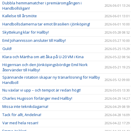
Dubbla hemmamatcher i premiäromgången i
2026-06-01 13:26
Handbollsligan!
Kallelse till årsmöte
2026-06-01 13:01
Handbollsdamerna tar emot Brasilien i Jönköping!
2026-06-01 10:00
Skyttekung klar för Hallby!
2026-05-28 08:52
Emil Johannisson ansluter till Hallby!
2026-05-27 10:00
Guld!
2026-05-25 15:29
Klara och Märtha om att åka på U-20 VM i Kina
2026-05-22 08:56
Högernian och den Jönköpingsbördige Emil Nork
2026-05-21 19:25
återvänder till Hallby!
Spännande rotation skapar ny tränarlösning för Hallby
2026-05-12 09:00
Handboll
Nu växlar vi upp – och tempot är redan högt!
2026-05-05 13:30
Charles Hugoson förlänger med Hallby!
2026-04-29 14:27
Missa inte teknikdagarna!
2026-04-29 08:59
Tack för allt, Andelina!
2026-04-28 16:09
Var med hela resan!
2026-04-22 17:29
Emma är klar!