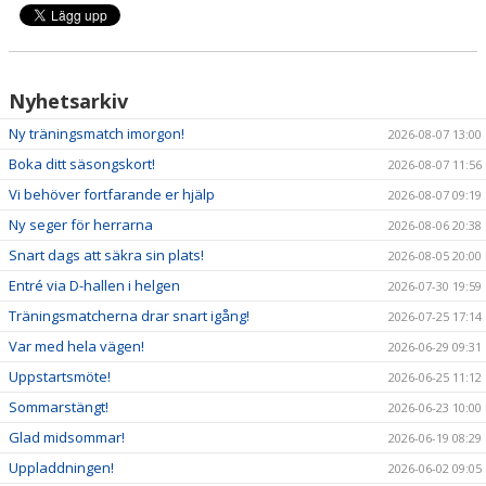
NYHETER
KALENDER
Nyhetsarkiv
HEMMAVINSTEN
Ny träningsmatch imorgon!
2026-08-07 13:00
KLUBBSHOP
Boka ditt säsongskort!
2026-08-07 11:56
Vi behöver fortfarande er hjälp
2026-08-07 09:19
BILDGALLERI
Ny seger för herrarna
2026-08-06 20:38
Snart dags att säkra sin plats!
2026-08-05 20:00
Entré via D-hallen i helgen
2026-07-30 19:59
Träningsmatcherna drar snart igång!
2026-07-25 17:14
Var med hela vägen!
2026-06-29 09:31
Uppstartsmöte!
2026-06-25 11:12
Sommarstängt!
2026-06-23 10:00
Glad midsommar!
2026-06-19 08:29
Uppladdningen!
2026-06-02 09:05