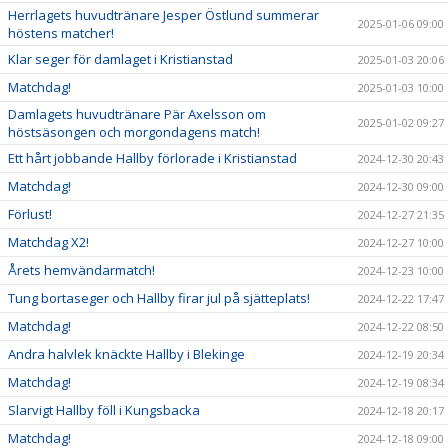
Herrlagets huvudtränare Jesper Östlund summerar
2025-01-06 09:00
höstens matcher!
Klar seger för damlaget i Kristianstad
2025-01-03 20:06
Matchdag!
2025-01-03 10:00
Damlagets huvudtränare Pär Axelsson om
2025-01-02 09:27
höstsäsongen och morgondagens match!
Ett hårt jobbande Hallby förlorade i Kristianstad
2024-12-30 20:43
Matchdag!
2024-12-30 09:00
Förlust!
2024-12-27 21:35
Matchdag X2!
2024-12-27 10:00
Årets hemvändarmatch!
2024-12-23 10:00
Tung bortaseger och Hallby firar jul på sjätteplats!
2024-12-22 17:47
Matchdag!
2024-12-22 08:50
Andra halvlek knäckte Hallby i Blekinge
2024-12-19 20:34
Matchdag!
2024-12-19 08:34
Slarvigt Hallby föll i Kungsbacka
2024-12-18 20:17
Matchdag!
2024-12-18 09:00