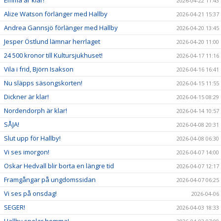
2026-04-22 11:43
Alize Watson förlänger med Hallby
2026-04-21 15:37
Andrea Gannsjö förlänger med Hallby
2026-04-20 13:45
Jesper Östlund lämnar herrlaget
2026-04-20 11:00
24 500 kronor till Kultursjukhuset!
2026-04-17 11:16
Vila i frid, Björn Isakson
2026-04-16 16:41
Nu släpps säsongskorten!
2026-04-15 11:55
Dickner är klar!
2026-04-15 08:29
Nordendorph är klar!
2026-04-14 10:57
SÅJA!
2026-04-08 20:31
Slut upp för Hallby!
2026-04-08 06:30
Vi ses imorgon!
2026-04-07 14:00
Oskar Hedvall blir borta en längre tid
2026-04-07 12:17
Framgångar på ungdomssidan
2026-04-07 06:25
Vi ses på onsdag!
2026-04-06
SEGER!
2026-04-03 18:33
Hallby spelar hemma!