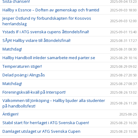
Sista chansen!
2025-09-04 13:23
Hallby x Essnce – Doften av gemenskap och framtid
2025-09-03 18:00
Jesper Östlund ny förbundskapten för Kosovos
2025-09-03 12:00
herrlandslag
Ystads IF i ATG svenska cupens åttondelsfinal!
2025-09-01 15:40
SÅJA! Hallby vidare till åttondelsfinal!
2025-08-31 17:27
Matchdag!
2025-08-31 08:30
Hallby Handboll inleder samarbete med parter.se
2025-08-29 10:16
Temperaturen stiger!
2025-08-29 09:02
Delad poäng i Alingsås
2025-08-27 20:50
Matchdag!
2025-08-27 08:37
Föreningskväll-kväll på Intersport!
2025-08-26 13:02
Välkommen till Jönköping – Hallby bjuder alla studenter
2025-08-26 11:28
på handbollsfest!
Äntligen!
2025-08-25
Stabil start för herrlaget i ATG Svenska Cupen!
2025-08-23 16:30
Damlaget utslaget ur ATG Svenska Cupen
2025-08-23 15:38