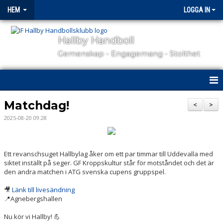
HEM
LOGGA IN
Hallby Handboll
Gemenskap - Engagemang - Stolthet
HEM
Matchdag!
<
>
2025-08-20 09:28
HALLBY I SAMHÄLLET
GÅ PÅ MATCH
Ett revanschsuget Hallbylag åker om ett par timmar till Uddevalla med
siktet inställt på seger. GF Kroppskultur står för motståndet och det är
OM KLUBBEN
den andra matchen i ATG svenska cupens gruppspel.
KONTAKT
🎥
Länk till livesändning
📍Agnebergshallen
SAMARBETSPARTNERS
Nu kör vi Hallby! 💪