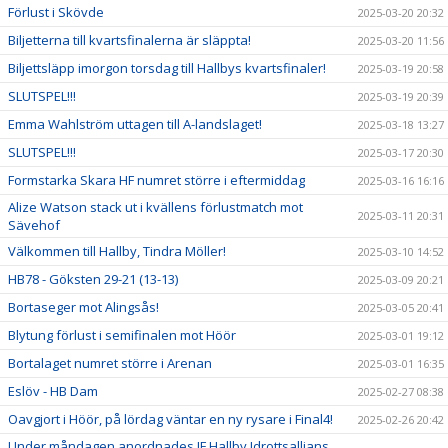
Förlust i Skövde
2025-03-20 20:32
Biljetterna till kvartsfinalerna är släppta!
2025-03-20 11:56
Biljettsläpp imorgon torsdag till Hallbys kvartsfinaler!
2025-03-19 20:58
SLUTSPEL!!!
2025-03-19 20:39
Emma Wahlström uttagen till A-landslaget!
2025-03-18 13:27
SLUTSPEL!!!
2025-03-17 20:30
Formstarka Skara HF numret större i eftermiddag
2025-03-16 16:16
Alize Watson stack ut i kvällens förlustmatch mot
2025-03-11 20:31
Sävehof
Välkommen till Hallby, Tindra Möller!
2025-03-10 14:52
HB78 - Göksten 29-21 (13-13)
2025-03-09 20:21
Bortaseger mot Alingsås!
2025-03-05 20:41
Blytung förlust i semifinalen mot Höör
2025-03-01 19:12
Bortalaget numret större i Arenan
2025-03-01 16:35
Eslöv - HB Dam
2025-02-27 08:38
Oavgjort i Höör, på lördag väntar en ny rysare i Final4!
2025-02-26 20:42
Under måndagen anordnades IF Hallby Idrottsallians