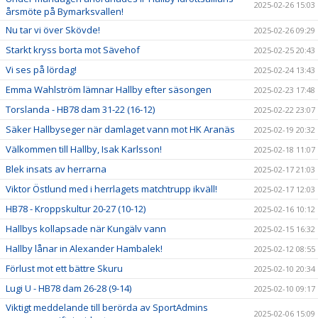
2025-02-26 15:03
årsmöte på Bymarksvallen!
Nu tar vi över Skövde!
2025-02-26 09:29
Starkt kryss borta mot Sävehof
2025-02-25 20:43
Vi ses på lördag!
2025-02-24 13:43
Emma Wahlström lämnar Hallby efter säsongen
2025-02-23 17:48
Torslanda - HB78 dam 31-22 (16-12)
2025-02-22 23:07
Säker Hallbyseger när damlaget vann mot HK Aranäs
2025-02-19 20:32
Välkommen till Hallby, Isak Karlsson!
2025-02-18 11:07
Blek insats av herrarna
2025-02-17 21:03
Viktor Östlund med i herrlagets matchtrupp ikväll!
2025-02-17 12:03
HB78 - Kroppskultur 20-27 (10-12)
2025-02-16 10:12
Hallbys kollapsade när Kungälv vann
2025-02-15 16:32
Hallby lånar in Alexander Hambalek!
2025-02-12 08:55
Förlust mot ett bättre Skuru
2025-02-10 20:34
Lugi U - HB78 dam 26-28 (9-14)
2025-02-10 09:17
Viktigt meddelande till berörda av SportAdmins
2025-02-06 15:09