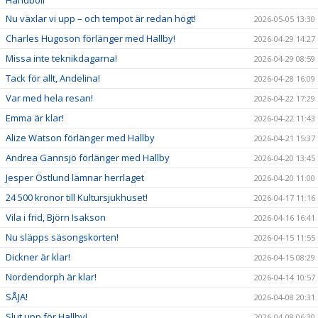
Nu växlar vi upp – och tempot är redan högt!
2026-05-05 13:30
Charles Hugoson förlänger med Hallby!
2026-04-29 14:27
Missa inte teknikdagarna!
2026-04-29 08:59
Tack för allt, Andelina!
2026-04-28 16:09
Var med hela resan!
2026-04-22 17:29
Emma är klar!
2026-04-22 11:43
Alize Watson förlänger med Hallby
2026-04-21 15:37
Andrea Gannsjö förlänger med Hallby
2026-04-20 13:45
Jesper Östlund lämnar herrlaget
2026-04-20 11:00
24 500 kronor till Kultursjukhuset!
2026-04-17 11:16
Vila i frid, Björn Isakson
2026-04-16 16:41
Nu släpps säsongskorten!
2026-04-15 11:55
Dickner är klar!
2026-04-15 08:29
Nordendorph är klar!
2026-04-14 10:57
SÅJA!
2026-04-08 20:31
Slut upp för Hallby!
2026-04-08 06:30