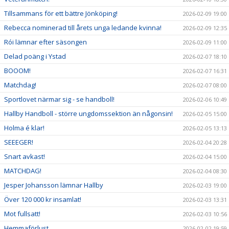
Tillsammans för ett bättre Jönköping!
2026-02-09 19:00
Rebecca nominerad till årets unga ledande kvinna!
2026-02-09 12:35
Rói lämnar efter säsongen
2026-02-09 11:00
Delad poäng i Ystad
2026-02-07 18:10
BOOOM!
2026-02-07 16:31
Matchdag!
2026-02-07 08:00
Sportlovet närmar sig - se handboll!
2026-02-06 10:49
Hallby Handboll - större ungdomssektion än någonsin!
2026-02-05 15:00
Holma é klar!
2026-02-05 13:13
SEEEGER!
2026-02-04 20:28
Snart avkast!
2026-02-04 15:00
MATCHDAG!
2026-02-04 08:30
Jesper Johansson lämnar Hallby
2026-02-03 19:00
Över 120 000 kr insamlat!
2026-02-03 13:31
Mot fullsatt!
2026-02-03 10:56
Hemmaförlust
2026-02-02 19:59