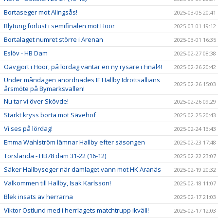
Bortaseger mot Alingsås!
2025-03-05 20:41
Blytung förlust i semifinalen mot Höör
2025-03-01 19:12
Bortalaget numret större i Arenan
2025-03-01 16:35
Eslöv - HB Dam
2025-02-27 08:38
Oavgjort i Höör, på lördag väntar en ny rysare i Final4!
2025-02-26 20:42
Under måndagen anordnades IF Hallby Idrottsallians
2025-02-26 15:03
årsmöte på Bymarksvallen!
Nu tar vi över Skövde!
2025-02-26 09:29
Starkt kryss borta mot Sävehof
2025-02-25 20:43
Vi ses på lördag!
2025-02-24 13:43
Emma Wahlström lämnar Hallby efter säsongen
2025-02-23 17:48
Torslanda - HB78 dam 31-22 (16-12)
2025-02-22 23:07
Säker Hallbyseger när damlaget vann mot HK Aranäs
2025-02-19 20:32
Välkommen till Hallby, Isak Karlsson!
2025-02-18 11:07
Blek insats av herrarna
2025-02-17 21:03
Viktor Östlund med i herrlagets matchtrupp ikväll!
2025-02-17 12:03