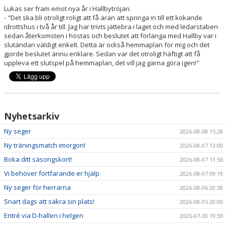
NYHETER
Lukas ser fram emot nya år i Hallbytröjan.
- "Det ska bli otroligt roligt att få äran att springa in till ett kokande
idrottshus i två år till. Jag har trivts jättebra i laget och med ledarstaben
KALENDER
sedan återkomsten i höstas och beslutet att förlänga med Hallby var i
slutändan väldigt enkelt. Detta är också hemmaplan för mig och det
HEMMAVINSTEN
gjorde beslutet ännu enklare. Sedan var det otroligt häftigt att få
uppleva ett slutspel på hemmaplan, det vill jag gärna göra igen!"
KLUBBSHOP
BILDGALLERI
Nyhetsarkiv
Ny seger
2026-08-08 15:28
Ny träningsmatch imorgon!
2026-08-07 13:00
Boka ditt säsongskort!
2026-08-07 11:56
Vi behöver fortfarande er hjälp
2026-08-07 09:19
Ny seger för herrarna
2026-08-06 20:38
Snart dags att säkra sin plats!
2026-08-05 20:00
Entré via D-hallen i helgen
2026-07-30 19:59