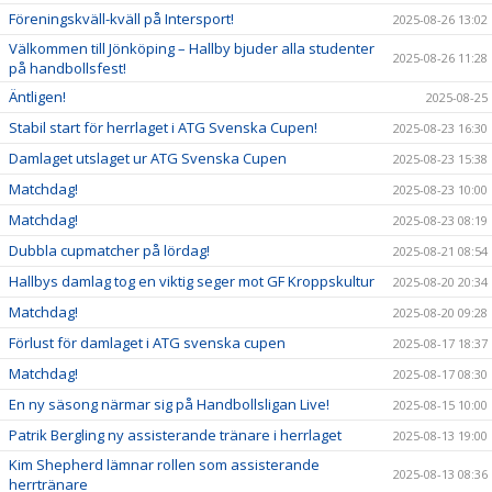
Föreningskväll-kväll på Intersport!
2025-08-26 13:02
Välkommen till Jönköping – Hallby bjuder alla studenter
2025-08-26 11:28
på handbollsfest!
Äntligen!
2025-08-25
Stabil start för herrlaget i ATG Svenska Cupen!
2025-08-23 16:30
Damlaget utslaget ur ATG Svenska Cupen
2025-08-23 15:38
Matchdag!
2025-08-23 10:00
Matchdag!
2025-08-23 08:19
Dubbla cupmatcher på lördag!
2025-08-21 08:54
Hallbys damlag tog en viktig seger mot GF Kroppskultur
2025-08-20 20:34
Matchdag!
2025-08-20 09:28
Förlust för damlaget i ATG svenska cupen
2025-08-17 18:37
Matchdag!
2025-08-17 08:30
En ny säsong närmar sig på Handbollsligan Live!
2025-08-15 10:00
Patrik Bergling ny assisterande tränare i herrlaget
2025-08-13 19:00
Kim Shepherd lämnar rollen som assisterande
2025-08-13 08:36
herrtränare