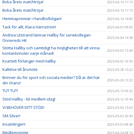
Boka årets matchtröja!
2025-06-16 17:15
Boka årets matchtröja!
2025-06-16 17:15
Hemmapremiär i Handbollsligan!
2025-06-16 14:00
Tack för allt, Klara Härnström!
2025-06-07 09:00
Andrea Litstrand lämnar Hallby för seriekollegan
2025-06-04 14:58
Önnereds HK
Stötta Hallby och samtidigt ha möjligheten till att vinna
2025-06-02 15:43
kontantvinster varje månad!
Kvartett förlänger med Hallby
2025-06-02 10:53
Kallelse till årsmöte
2025-05-28 15:22
Brinner du för sport och sociala medier? Då är det här
2025-05-26 13:22
din chans!
TUT TUT!
2025-05-13 09:22
Stöd Hallby - bli medlem idag!
2025-05-12 10:44
VI BEHÖVER DITT STÖD!
2025-05-06 15:05
SM-Silver!
2025-05-05 20:45
Insamlingen!
2025-05-05 08:40
Medlemsmöte
2025-04-24 08:16