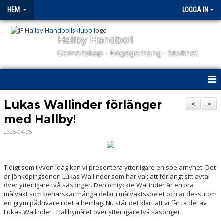
HEM
LOGGA IN
Hallby Handboll
Gemenskap - Engagemang - Stolthet
HEM
Lukas Wallinder förlänger
<
>
med Hallby!
HALLBY I SAMHÄLLET
2025-04-05
GÅ PÅ MATCH
OM KLUBBEN
Tidigt som tjyven idag kan vi presentera ytterligare en spelarnyhet. Det
är Jönköpingsonen Lukas Wallinder som har valt att förlängt sitt avtal
över ytterligare två säsonger. Den omtyckte Wallinder är en bra
KONTAKT
målvakt som behärskar många delar i målvaktsspelet och är dessutom
en grym pådrivare i detta herrlag. Nu står det klart att vi får ta del av
SAMARBETSPARTNERS
Lukas Wallinder i Hallbymålet över ytterligare två säsonger.