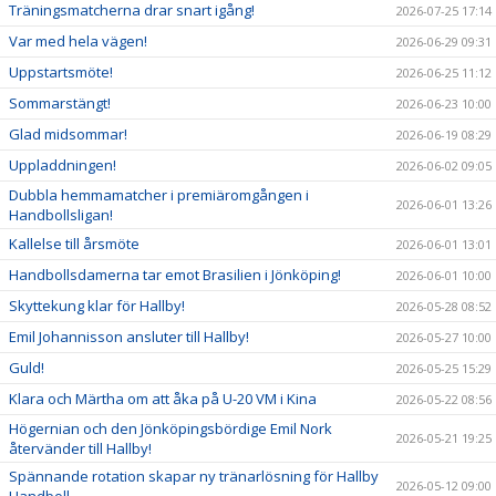
Träningsmatcherna drar snart igång!
2026-07-25 17:14
Var med hela vägen!
2026-06-29 09:31
Uppstartsmöte!
2026-06-25 11:12
Sommarstängt!
2026-06-23 10:00
Glad midsommar!
2026-06-19 08:29
Uppladdningen!
2026-06-02 09:05
Dubbla hemmamatcher i premiäromgången i
2026-06-01 13:26
Handbollsligan!
Kallelse till årsmöte
2026-06-01 13:01
Handbollsdamerna tar emot Brasilien i Jönköping!
2026-06-01 10:00
Skyttekung klar för Hallby!
2026-05-28 08:52
Emil Johannisson ansluter till Hallby!
2026-05-27 10:00
Guld!
2026-05-25 15:29
Klara och Märtha om att åka på U-20 VM i Kina
2026-05-22 08:56
Högernian och den Jönköpingsbördige Emil Nork
2026-05-21 19:25
återvänder till Hallby!
Spännande rotation skapar ny tränarlösning för Hallby
2026-05-12 09:00
Handboll