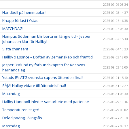
2025-09-09 08:34
Handboll på hemmaplan!
2025-09-08 14:37
Knapp förlust i Ystad
2025-09-06 16:38
MATCHDAG!
2025-09-06 08:30
Hampus Söderman blir borta en längre tid – Jesper
2025-09-04 15:14
Johansson klar för Hallby!
Sista chansen!
2025-09-04 13:23
Hallby x Essnce – Doften av gemenskap och framtid
2025-09-03 18:00
Jesper Östlund ny förbundskapten för Kosovos
2025-09-03 12:00
herrlandslag
Ystads IF i ATG svenska cupens åttondelsfinal!
2025-09-01 15:40
SÅJA! Hallby vidare till åttondelsfinal!
2025-08-31 17:27
Matchdag!
2025-08-31 08:30
Hallby Handboll inleder samarbete med parter.se
2025-08-29 10:16
Temperaturen stiger!
2025-08-29 09:02
Delad poäng i Alingsås
2025-08-27 20:50
Matchdag!
2025-08-27 08:37