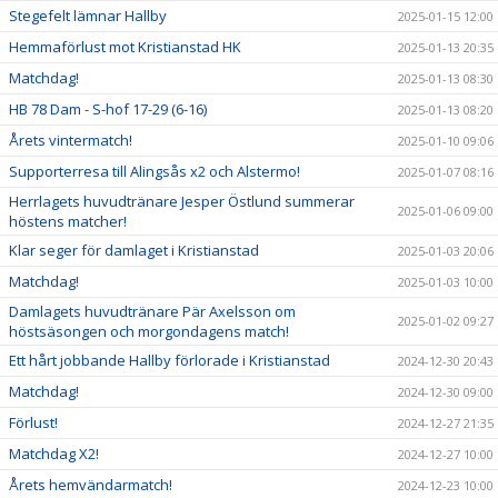
Stegefelt lämnar Hallby
2025-01-15 12:00
Hemmaförlust mot Kristianstad HK
2025-01-13 20:35
Matchdag!
2025-01-13 08:30
HB 78 Dam - S-hof 17-29 (6-16)
2025-01-13 08:20
Årets vintermatch!
2025-01-10 09:06
Supporterresa till Alingsås x2 och Alstermo!
2025-01-07 08:16
Herrlagets huvudtränare Jesper Östlund summerar
2025-01-06 09:00
höstens matcher!
Klar seger för damlaget i Kristianstad
2025-01-03 20:06
Matchdag!
2025-01-03 10:00
Damlagets huvudtränare Pär Axelsson om
2025-01-02 09:27
höstsäsongen och morgondagens match!
Ett hårt jobbande Hallby förlorade i Kristianstad
2024-12-30 20:43
Matchdag!
2024-12-30 09:00
Förlust!
2024-12-27 21:35
Matchdag X2!
2024-12-27 10:00
Årets hemvändarmatch!
2024-12-23 10:00