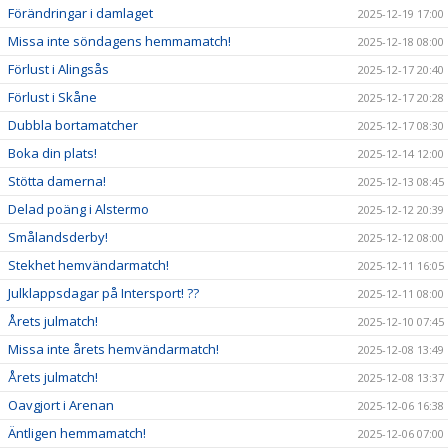
Förändringar i damlaget
2025-12-19 17:00
Missa inte söndagens hemmamatch!
2025-12-18 08:00
Förlust i Alingsås
2025-12-17 20:40
Förlust i Skåne
2025-12-17 20:28
Dubbla bortamatcher
2025-12-17 08:30
Boka din plats!
2025-12-14 12:00
Stötta damerna!
2025-12-13 08:45
Delad poäng i Alstermo
2025-12-12 20:39
Smålandsderby!
2025-12-12 08:00
Stekhet hemvändarmatch!
2025-12-11 16:05
Julklappsdagar på Intersport! ??
2025-12-11 08:00
Årets julmatch!
2025-12-10 07:45
Missa inte årets hemvändarmatch!
2025-12-08 13:49
Årets julmatch!
2025-12-08 13:37
Oavgjort i Arenan
2025-12-06 16:38
Äntligen hemmamatch!
2025-12-06 07:00