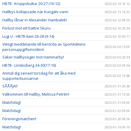
HB78 - Kroppskultur 20-27 (10-12)
2025-02-16 10:12
Hallbys kollapsade när Kungälv vann
2025-02-15 16:32
Hallby lånar in Alexander Hambalek!
2025-02-12 08:55
Förlust mot ett bättre Skuru
2025-02-10 20:34
Lugi U - HB78 dam 26-28 (9-14)
2025-02-10 09:17
Viktigt meddelande till berörda av SportAdmins
2025-02-06 15:09
personuppgiftsincident
Säker Hallbyseger mot Hammarby!
2025-02-05 20:34
HB78 - Lindesberg 34-30(17-16)
2025-02-03 09:54
Anmäl dig senast torsdag för att åka med
2025-02-02 13:48
supporterbussarna!
SÅÅÅJA!!
2025-01-31 20:38
Välkommen till Hallby, Melissa Petrén!
2025-01-31 13:30
Matchdag!
2025-01-31 09:00
Matchdag!
2025-01-22 09:00
Föreningsmatchen!
2025-01-20 08:56
Matchdag!
2025-01-16 09:19