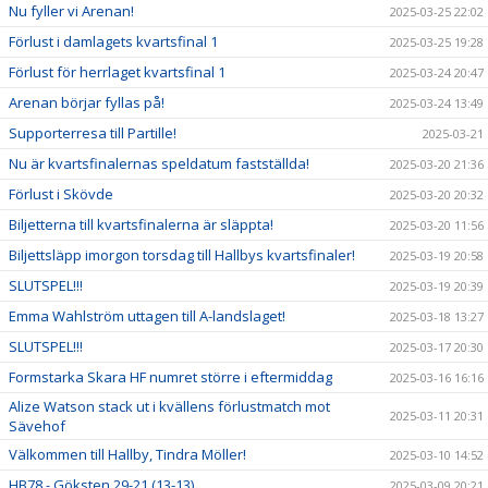
Nu fyller vi Arenan!
2025-03-25 22:02
Förlust i damlagets kvartsfinal 1
2025-03-25 19:28
Förlust för herrlaget kvartsfinal 1
2025-03-24 20:47
Arenan börjar fyllas på!
2025-03-24 13:49
Supporterresa till Partille!
2025-03-21
Nu är kvartsfinalernas speldatum fastställda!
2025-03-20 21:36
Förlust i Skövde
2025-03-20 20:32
Biljetterna till kvartsfinalerna är släppta!
2025-03-20 11:56
Biljettsläpp imorgon torsdag till Hallbys kvartsfinaler!
2025-03-19 20:58
SLUTSPEL!!!
2025-03-19 20:39
Emma Wahlström uttagen till A-landslaget!
2025-03-18 13:27
SLUTSPEL!!!
2025-03-17 20:30
Formstarka Skara HF numret större i eftermiddag
2025-03-16 16:16
Alize Watson stack ut i kvällens förlustmatch mot
2025-03-11 20:31
Sävehof
Välkommen till Hallby, Tindra Möller!
2025-03-10 14:52
HB78 - Göksten 29-21 (13-13)
2025-03-09 20:21