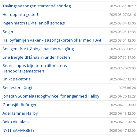
Tävlingssäsongen startar på söndag!
2025-08-11 18:57
Hör upp alla getter!
2025-08-07 08:16
Ingen match i D-hallen på söndag!
2025-08-04 13:05
Seger!
2025-08-03 15:38
Hallbyfamiljen växer – säsongskorten ökar med 10%!
2025-08-01 12:00
Äntligen drar träningsmatcherna igång!
2025-07-31 08:52
Line Bergfeldt lånas in under hösten
2025-07-30 17:00
Snart släpps biljetterna till höstens
2025-07-25 09:00
Handbollsligamatcher!
Unikt paketpris!
2025-06-27 12:00
Semesterstängt
2025-06-26
Jonatan Suomela Hooghwinkel förlänger med Hallby
2025-06-25 13:28
Gannsjö förlänger!
2025-06-18 20:00
Ader lämnar Hallby
2025-06-18 12:00
Boka din plats!
2025-06-17 20:26
NYTT SAMARBETE!
2025-06-17 12:00