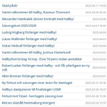
Glad påsk!
2025-04-17 14:26
Varmt välkommen till Hallby, Rasmus Thomsen!
2025-04-09 08:30
Alexander Hambalek skriver kontrakt med Hallby!
2025-04-08
Säsongskort 2025/2026!
2025-04-07 18:00
Ludvig Högberg förlänger med Hallby!
2025-04-06
Lukas Wallinder förlänger med Hallby!
2025-04-05
Oskar Hedvall förlänger med Hallby!
2025-04-04
Varmt välkommen till Hallby, Joshua Västerlund!
2025-04-03
Hallbyfest lördag 10 maj - Över 50 pers redan anmälda!
2025-04-03
Robert Ladan förlänger med Hallby - och får ytterligare en ny
2025-04-02
roll!
Albin Broman förlänger med Hallby!
2025-04-01
Ny förlust och säsongen över även för damlaget
2025-03-31 20:30
Hallbys damjuniorer till finalsteget i USM!
2025-03-30 18:47
Förlust mot Ystad - herrlagets säsong över
2025-03-30 15:30
Mot en slutsålt hemmaborg imorgon!
2025-03-26 13:57