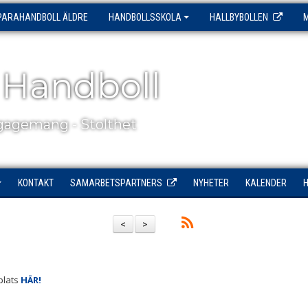
PARAHANDBOLL ÄLDRE
HANDBOLLSSKOLA
HALLBYBOLLEN
 Handboll
agemang - Stolthet
KONTAKT
SAMARBETSPARTNERS
NYHETER
KALENDER
<
>
 plats
HÄR!