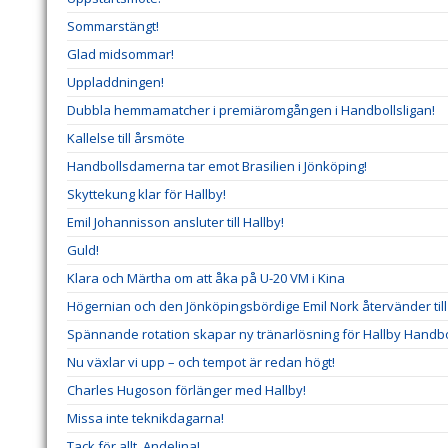
Sommarstängt!
Glad midsommar!
Uppladdningen!
Dubbla hemmamatcher i premiäromgången i Handbollsligan!
Kallelse till årsmöte
Handbollsdamerna tar emot Brasilien i Jönköping!
Skyttekung klar för Hallby!
Emil Johannisson ansluter till Hallby!
Guld!
Klara och Märtha om att åka på U-20 VM i Kina
Högernian och den Jönköpingsbördige Emil Nork återvänder till 
Spännande rotation skapar ny tränarlösning för Hallby Handbo
Nu växlar vi upp – och tempot är redan högt!
Charles Hugoson förlänger med Hallby!
Missa inte teknikdagarna!
Tack för allt, Andelina!