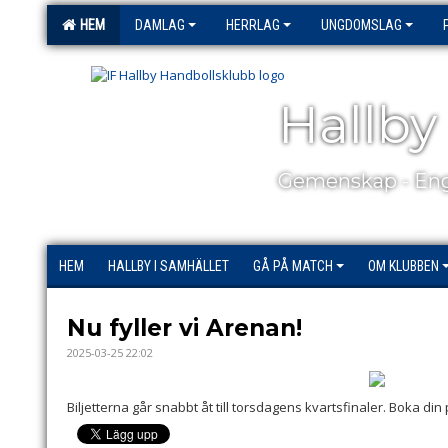
HEM
DAMLAG
HERRLAG
UNGDOMSLAG
Hallby
Gemenskap - Eng
HEM
HALLBY I SAMHÄLLET
GÅ PÅ MATCH
OM KLUBBEN
Nu fyller vi Arenan!
2025-03-25 22:02
Biljetterna går snabbt åt till torsdagens kvartsfinaler. Boka din