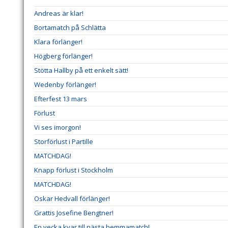
Andreas är klar!
Bortamatch på Schlätta
Klara förlänger!
Högberg förlänger!
Stötta Hallby på ett enkelt sätt!
Wedenby förlänger!
Efterfest 13 mars
Förlust
Vi ses imorgon!
Storförlust i Partille
MATCHDAG!
Knapp förlust i Stockholm
MATCHDAG!
Oskar Hedvall förlänger!
Grattis Josefine Bengtner!
En vecka kvar till nästa hemmamatch!