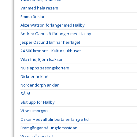
Var med hela resan!
Emma är klar!
Alize Watson förlänger med Hallby
Andrea Gannsjö förlänger med Hallby
Jesper Östlund lämnar herrlaget
24 500 kronor till Kultursjukhuset!
Vila i frid, Björn Isakson
Nu släpps säsongskorten!
Dickner är klar!
Nordendorph är klar!
SÅJA!
Slut upp för Hallby!
Vi ses imorgon!
Oskar Hedvall blir borta en längre tid
Framgångar på ungdomssidan
Vi ses på onsdag!