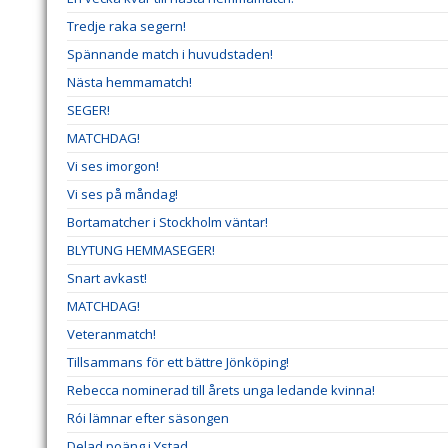
Tredje raka segern!
Spännande match i huvudstaden!
Nästa hemmamatch!
SEGER!
MATCHDAG!
Vi ses imorgon!
Vi ses på måndag!
Bortamatcher i Stockholm väntar!
BLYTUNG HEMMASEGER!
Snart avkast!
MATCHDAG!
Veteranmatch!
Tillsammans för ett bättre Jönköping!
Rebecca nominerad till årets unga ledande kvinna!
Rói lämnar efter säsongen
Delad poäng i Ystad