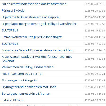
Nu är kvartsfinalernas speldatum fastställda!
2025-03-20 21:36
Förlust i Skövde
2025-03-20 20:32
Biljetterna till kvartsfinalerna är släppta!
2025-03-20 11:56
Biljettsläpp imorgon torsdag till Hallbys kvartsfinaler!
2025-03-19 20:58
SLUTSPEL!!!
2025-03-19 20:39
Emma Wahlström uttagen till A-landslaget!
2025-03-18 13:27
SLUTSPEL!!!
2025-03-17 20:30
Formstarka Skara HF numret större i eftermiddag
2025-03-16 16:16
Alize Watson stack ut i kvällens förlustmatch mot
2025-03-11 20:31
Sävehof
Välkommen till Hallby, Tindra Möller!
2025-03-10 14:52
HB78 - Göksten 29-21 (13-13)
2025-03-09 20:21
Bortaseger mot Alingsås!
2025-03-05 20:41
Blytung förlust i semifinalen mot Höör
2025-03-01 19:12
Bortalaget numret större i Arenan
2025-03-01 16:35
Eslöv - HB Dam
2025-02-27 08:38