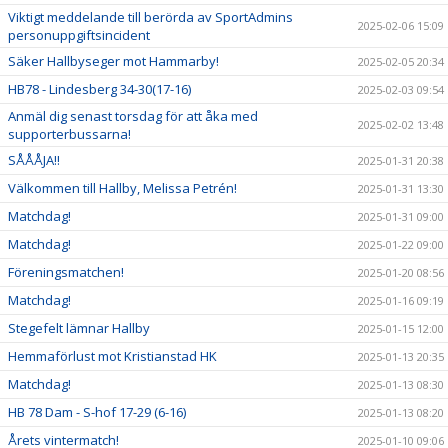
Viktigt meddelande till berörda av SportAdmins
2025-02-06 15:09
personuppgiftsincident
Säker Hallbyseger mot Hammarby!
2025-02-05 20:34
HB78 - Lindesberg 34-30(17-16)
2025-02-03 09:54
Anmäl dig senast torsdag för att åka med
2025-02-02 13:48
supporterbussarna!
SÅÅÅJA!!
2025-01-31 20:38
Välkommen till Hallby, Melissa Petrén!
2025-01-31 13:30
Matchdag!
2025-01-31 09:00
Matchdag!
2025-01-22 09:00
Föreningsmatchen!
2025-01-20 08:56
Matchdag!
2025-01-16 09:19
Stegefelt lämnar Hallby
2025-01-15 12:00
Hemmaförlust mot Kristianstad HK
2025-01-13 20:35
Matchdag!
2025-01-13 08:30
HB 78 Dam - S-hof 17-29 (6-16)
2025-01-13 08:20
Årets vintermatch!
2025-01-10 09:06