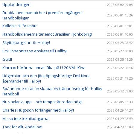
Uppladdningen!
2026-06-02 09:05
Dubbla hemmamatcher i premiäromgången i
2026-06-01 13:26
Handbollsligan!
Kallelse till årsmöte
2026-06-01 13:01
Handbollsdamerna tar emot Brasilien i Jönköping!
2026-06-01 10:00
Skyttekung klar för Hallby!
2026-05-28 08:52
Emil Johannisson ansluter till Hallby!
2026-05-27 10:00
Guld!
2026-05-25 15:29
Klara och Märtha om att åka på U-20 VM i Kina
2026-05-22 08:56
Högernian och den Jönköpingsbördige Emil Nork
2026-05-21 19:25
återvänder till Hallby!
Spännande rotation skapar ny tränarlösning för Hallby
2026-05-12 09:00
Handboll
Nu växlar vi upp – och tempot är redan högt!
2026-05-05 13:30
Charles Hugoson förlänger med Hallby!
2026-04-29 14:27
Missa inte teknikdagarna!
2026-04-29 08:59
Tack för allt, Andelina!
2026-04-28 16:09