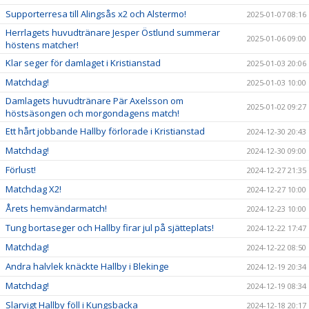
Supporterresa till Alingsås x2 och Alstermo!
2025-01-07 08:16
Herrlagets huvudtränare Jesper Östlund summerar
2025-01-06 09:00
höstens matcher!
Klar seger för damlaget i Kristianstad
2025-01-03 20:06
Matchdag!
2025-01-03 10:00
Damlagets huvudtränare Pär Axelsson om
2025-01-02 09:27
höstsäsongen och morgondagens match!
Ett hårt jobbande Hallby förlorade i Kristianstad
2024-12-30 20:43
Matchdag!
2024-12-30 09:00
Förlust!
2024-12-27 21:35
Matchdag X2!
2024-12-27 10:00
Årets hemvändarmatch!
2024-12-23 10:00
Tung bortaseger och Hallby firar jul på sjätteplats!
2024-12-22 17:47
Matchdag!
2024-12-22 08:50
Andra halvlek knäckte Hallby i Blekinge
2024-12-19 20:34
Matchdag!
2024-12-19 08:34
Slarvigt Hallby föll i Kungsbacka
2024-12-18 20:17