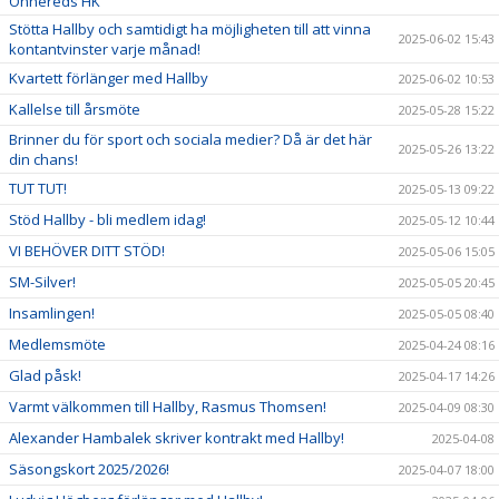
Önnereds HK
Stötta Hallby och samtidigt ha möjligheten till att vinna
2025-06-02 15:43
kontantvinster varje månad!
Kvartett förlänger med Hallby
2025-06-02 10:53
Kallelse till årsmöte
2025-05-28 15:22
Brinner du för sport och sociala medier? Då är det här
2025-05-26 13:22
din chans!
TUT TUT!
2025-05-13 09:22
Stöd Hallby - bli medlem idag!
2025-05-12 10:44
VI BEHÖVER DITT STÖD!
2025-05-06 15:05
SM-Silver!
2025-05-05 20:45
Insamlingen!
2025-05-05 08:40
Medlemsmöte
2025-04-24 08:16
Glad påsk!
2025-04-17 14:26
Varmt välkommen till Hallby, Rasmus Thomsen!
2025-04-09 08:30
Alexander Hambalek skriver kontrakt med Hallby!
2025-04-08
Säsongskort 2025/2026!
2025-04-07 18:00