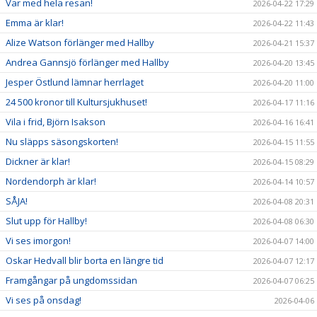
Var med hela resan!
2026-04-22 17:29
Emma är klar!
2026-04-22 11:43
Alize Watson förlänger med Hallby
2026-04-21 15:37
Andrea Gannsjö förlänger med Hallby
2026-04-20 13:45
Jesper Östlund lämnar herrlaget
2026-04-20 11:00
24 500 kronor till Kultursjukhuset!
2026-04-17 11:16
Vila i frid, Björn Isakson
2026-04-16 16:41
Nu släpps säsongskorten!
2026-04-15 11:55
Dickner är klar!
2026-04-15 08:29
Nordendorph är klar!
2026-04-14 10:57
SÅJA!
2026-04-08 20:31
Slut upp för Hallby!
2026-04-08 06:30
Vi ses imorgon!
2026-04-07 14:00
Oskar Hedvall blir borta en längre tid
2026-04-07 12:17
Framgångar på ungdomssidan
2026-04-07 06:25
Vi ses på onsdag!
2026-04-06