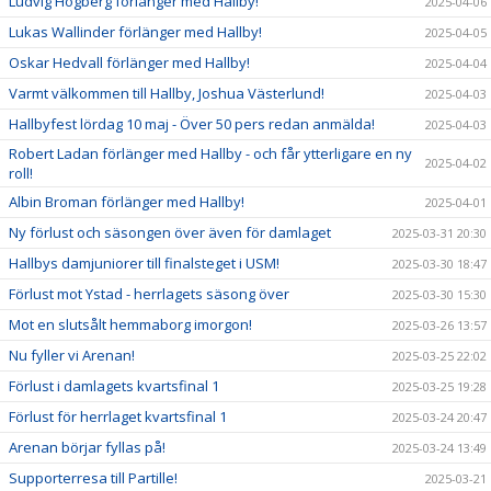
Ludvig Högberg förlänger med Hallby!
2025-04-06
Lukas Wallinder förlänger med Hallby!
2025-04-05
Oskar Hedvall förlänger med Hallby!
2025-04-04
Varmt välkommen till Hallby, Joshua Västerlund!
2025-04-03
Hallbyfest lördag 10 maj - Över 50 pers redan anmälda!
2025-04-03
Robert Ladan förlänger med Hallby - och får ytterligare en ny
2025-04-02
roll!
Albin Broman förlänger med Hallby!
2025-04-01
Ny förlust och säsongen över även för damlaget
2025-03-31 20:30
Hallbys damjuniorer till finalsteget i USM!
2025-03-30 18:47
Förlust mot Ystad - herrlagets säsong över
2025-03-30 15:30
Mot en slutsålt hemmaborg imorgon!
2025-03-26 13:57
Nu fyller vi Arenan!
2025-03-25 22:02
Förlust i damlagets kvartsfinal 1
2025-03-25 19:28
Förlust för herrlaget kvartsfinal 1
2025-03-24 20:47
Arenan börjar fyllas på!
2025-03-24 13:49
Supporterresa till Partille!
2025-03-21