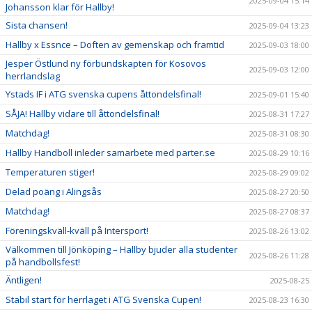
2025-09-04 15:14
Johansson klar för Hallby!
Sista chansen!
2025-09-04 13:23
Hallby x Essnce – Doften av gemenskap och framtid
2025-09-03 18:00
Jesper Östlund ny förbundskapten för Kosovos
2025-09-03 12:00
herrlandslag
Ystads IF i ATG svenska cupens åttondelsfinal!
2025-09-01 15:40
SÅJA! Hallby vidare till åttondelsfinal!
2025-08-31 17:27
Matchdag!
2025-08-31 08:30
Hallby Handboll inleder samarbete med parter.se
2025-08-29 10:16
Temperaturen stiger!
2025-08-29 09:02
Delad poäng i Alingsås
2025-08-27 20:50
Matchdag!
2025-08-27 08:37
Föreningskväll-kväll på Intersport!
2025-08-26 13:02
Välkommen till Jönköping – Hallby bjuder alla studenter
2025-08-26 11:28
på handbollsfest!
Äntligen!
2025-08-25
Stabil start för herrlaget i ATG Svenska Cupen!
2025-08-23 16:30