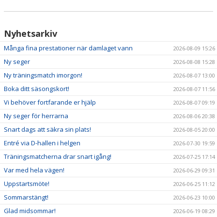
NYHETER
KALENDER
Nyhetsarkiv
Många fina prestationer när damlaget vann
2026-08-09 15:26
HEMMAVINSTEN
Ny seger
2026-08-08 15:28
KLUBBSHOP
Ny träningsmatch imorgon!
2026-08-07 13:00
Boka ditt säsongskort!
2026-08-07 11:56
BILDGALLERI
Vi behöver fortfarande er hjälp
2026-08-07 09:19
Ny seger för herrarna
2026-08-06 20:38
Snart dags att säkra sin plats!
2026-08-05 20:00
Entré via D-hallen i helgen
2026-07-30 19:59
Träningsmatcherna drar snart igång!
2026-07-25 17:14
Var med hela vägen!
2026-06-29 09:31
Uppstartsmöte!
2026-06-25 11:12
Sommarstängt!
2026-06-23 10:00
Glad midsommar!
2026-06-19 08:29