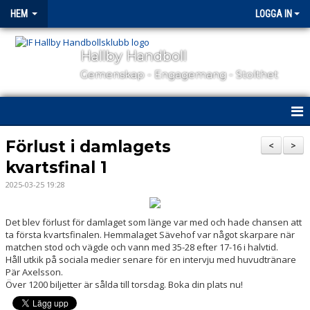
HEM
LOGGA IN
Hallby Handboll
Gemenskap - Engagemang - Stolthet
HEM
Förlust i damlagets
<
>
kvartsfinal 1
HALLBY I SAMHÄLLET
2025-03-25 19:28
GÅ PÅ MATCH
Det blev förlust för damlaget som länge var med och hade chansen att
OM KLUBBEN
ta första kvartsfinalen. Hemmalaget Sävehof var något skarpare när
matchen stod och vägde och vann med 35-28 efter 17-16 i halvtid.
Håll utkik på sociala medier senare för en intervju med huvudtränare
KONTAKT
Pär Axelsson.
Över 1200 biljetter är sålda till torsdag. Boka din plats nu!
SAMARBETSPARTNERS