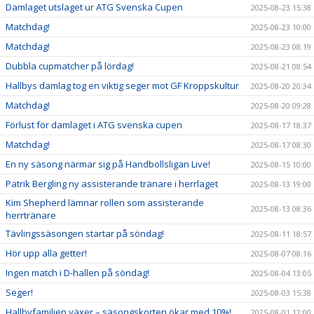
Damlaget utslaget ur ATG Svenska Cupen
2025-08-23 15:38
Matchdag!
2025-08-23 10:00
Matchdag!
2025-08-23 08:19
Dubbla cupmatcher på lördag!
2025-08-21 08:54
Hallbys damlag tog en viktig seger mot GF Kroppskultur
2025-08-20 20:34
Matchdag!
2025-08-20 09:28
Förlust för damlaget i ATG svenska cupen
2025-08-17 18:37
Matchdag!
2025-08-17 08:30
En ny säsong närmar sig på Handbollsligan Live!
2025-08-15 10:00
Patrik Bergling ny assisterande tränare i herrlaget
2025-08-13 19:00
Kim Shepherd lämnar rollen som assisterande
2025-08-13 08:36
herrtränare
Tävlingssäsongen startar på söndag!
2025-08-11 18:57
Hör upp alla getter!
2025-08-07 08:16
Ingen match i D-hallen på söndag!
2025-08-04 13:05
Seger!
2025-08-03 15:38
Hallbyfamiljen växer – säsongskorten ökar med 10%!
2025-08-01 12:00