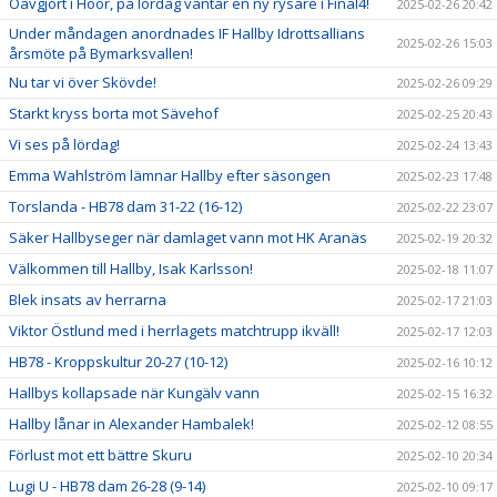
Oavgjort i Höör, på lördag väntar en ny rysare i Final4!
2025-02-26 20:42
Under måndagen anordnades IF Hallby Idrottsallians
2025-02-26 15:03
årsmöte på Bymarksvallen!
Nu tar vi över Skövde!
2025-02-26 09:29
Starkt kryss borta mot Sävehof
2025-02-25 20:43
Vi ses på lördag!
2025-02-24 13:43
Emma Wahlström lämnar Hallby efter säsongen
2025-02-23 17:48
Torslanda - HB78 dam 31-22 (16-12)
2025-02-22 23:07
Säker Hallbyseger när damlaget vann mot HK Aranäs
2025-02-19 20:32
Välkommen till Hallby, Isak Karlsson!
2025-02-18 11:07
Blek insats av herrarna
2025-02-17 21:03
Viktor Östlund med i herrlagets matchtrupp ikväll!
2025-02-17 12:03
HB78 - Kroppskultur 20-27 (10-12)
2025-02-16 10:12
Hallbys kollapsade när Kungälv vann
2025-02-15 16:32
Hallby lånar in Alexander Hambalek!
2025-02-12 08:55
Förlust mot ett bättre Skuru
2025-02-10 20:34
Lugi U - HB78 dam 26-28 (9-14)
2025-02-10 09:17