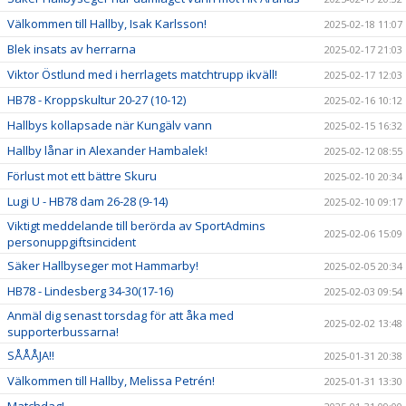
Välkommen till Hallby, Isak Karlsson!
2025-02-18 11:07
Blek insats av herrarna
2025-02-17 21:03
Viktor Östlund med i herrlagets matchtrupp ikväll!
2025-02-17 12:03
HB78 - Kroppskultur 20-27 (10-12)
2025-02-16 10:12
Hallbys kollapsade när Kungälv vann
2025-02-15 16:32
Hallby lånar in Alexander Hambalek!
2025-02-12 08:55
Förlust mot ett bättre Skuru
2025-02-10 20:34
Lugi U - HB78 dam 26-28 (9-14)
2025-02-10 09:17
Viktigt meddelande till berörda av SportAdmins
2025-02-06 15:09
personuppgiftsincident
Säker Hallbyseger mot Hammarby!
2025-02-05 20:34
HB78 - Lindesberg 34-30(17-16)
2025-02-03 09:54
Anmäl dig senast torsdag för att åka med
2025-02-02 13:48
supporterbussarna!
SÅÅÅJA!!
2025-01-31 20:38
Välkommen till Hallby, Melissa Petrén!
2025-01-31 13:30
Matchdag!