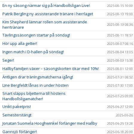
En ny säsong närmar sig på Handbollsligan Live!
2025-08-15 10:00
Patrik Bergling ny assisterande tränare i herrlaget
2025-08-13 19:00
Kim Shepherd lämnar rollen som assisterande
2025-08-13 08:36
herrtränare
Tävlingssäsongen startar på söndag!
2025-08-11 18:57
Hör upp alla getter!
2025-08-07 08:16
Ingen match i D-hallen på söndag!
2025-08-04 13:05
Seger!
2025-08-03 15:38
Hallbyfamiljen växer – säsongskorten ökar med 10%!
2025-08-01 12:00
Äntligen drar träningsmatcherna igång!
2025-07-31 08:52
Line Bergfeldt lånas in under hösten
2025-07-30 17:00
Snart släpps biljetterna till höstens
2025-07-25 09:00
Handbollsligamatcher!
Unikt paketpris!
2025-06-27 12:00
Semesterstängt
2025-06-26
Jonatan Suomela Hooghwinkel förlänger med Hallby
2025-06-25 13:28
Gannsjö förlänger!
2025-06-18 20:00