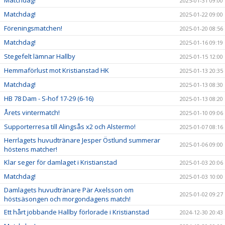
2025-01-31 09:00
Matchdag!
2025-01-22 09:00
Föreningsmatchen!
2025-01-20 08:56
Matchdag!
2025-01-16 09:19
Stegefelt lämnar Hallby
2025-01-15 12:00
Hemmaförlust mot Kristianstad HK
2025-01-13 20:35
Matchdag!
2025-01-13 08:30
HB 78 Dam - S-hof 17-29 (6-16)
2025-01-13 08:20
Årets vintermatch!
2025-01-10 09:06
Supporterresa till Alingsås x2 och Alstermo!
2025-01-07 08:16
Herrlagets huvudtränare Jesper Östlund summerar
2025-01-06 09:00
höstens matcher!
Klar seger för damlaget i Kristianstad
2025-01-03 20:06
Matchdag!
2025-01-03 10:00
Damlagets huvudtränare Pär Axelsson om
2025-01-02 09:27
höstsäsongen och morgondagens match!
Ett hårt jobbande Hallby förlorade i Kristianstad
2024-12-30 20:43