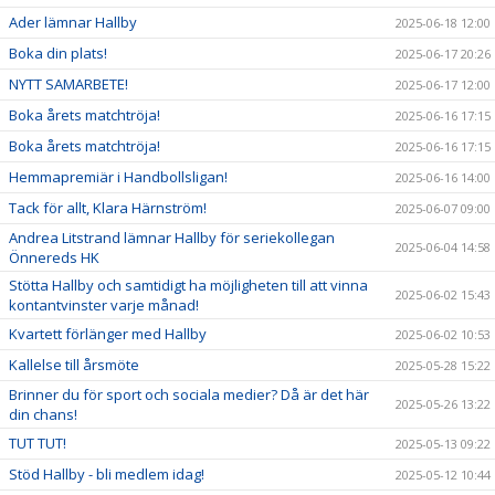
Ader lämnar Hallby
2025-06-18 12:00
Boka din plats!
2025-06-17 20:26
NYTT SAMARBETE!
2025-06-17 12:00
Boka årets matchtröja!
2025-06-16 17:15
Boka årets matchtröja!
2025-06-16 17:15
Hemmapremiär i Handbollsligan!
2025-06-16 14:00
Tack för allt, Klara Härnström!
2025-06-07 09:00
Andrea Litstrand lämnar Hallby för seriekollegan
2025-06-04 14:58
Önnereds HK
Stötta Hallby och samtidigt ha möjligheten till att vinna
2025-06-02 15:43
kontantvinster varje månad!
Kvartett förlänger med Hallby
2025-06-02 10:53
Kallelse till årsmöte
2025-05-28 15:22
Brinner du för sport och sociala medier? Då är det här
2025-05-26 13:22
din chans!
TUT TUT!
2025-05-13 09:22
Stöd Hallby - bli medlem idag!
2025-05-12 10:44