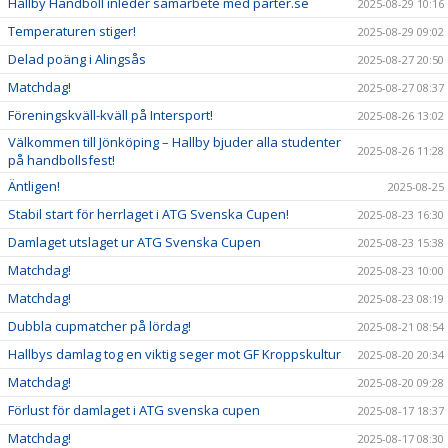
Hallby Handboll inleder samarbete med parter.se
2025-08-29 10:16
Temperaturen stiger!
2025-08-29 09:02
Delad poäng i Alingsås
2025-08-27 20:50
Matchdag!
2025-08-27 08:37
Föreningskväll-kväll på Intersport!
2025-08-26 13:02
Välkommen till Jönköping – Hallby bjuder alla studenter
2025-08-26 11:28
på handbollsfest!
Äntligen!
2025-08-25
Stabil start för herrlaget i ATG Svenska Cupen!
2025-08-23 16:30
Damlaget utslaget ur ATG Svenska Cupen
2025-08-23 15:38
Matchdag!
2025-08-23 10:00
Matchdag!
2025-08-23 08:19
Dubbla cupmatcher på lördag!
2025-08-21 08:54
Hallbys damlag tog en viktig seger mot GF Kroppskultur
2025-08-20 20:34
Matchdag!
2025-08-20 09:28
Förlust för damlaget i ATG svenska cupen
2025-08-17 18:37
Matchdag!
2025-08-17 08:30