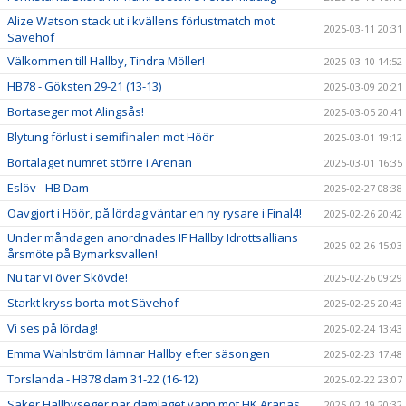
Alize Watson stack ut i kvällens förlustmatch mot
2025-03-11 20:31
Sävehof
Välkommen till Hallby, Tindra Möller!
2025-03-10 14:52
HB78 - Göksten 29-21 (13-13)
2025-03-09 20:21
Bortaseger mot Alingsås!
2025-03-05 20:41
Blytung förlust i semifinalen mot Höör
2025-03-01 19:12
Bortalaget numret större i Arenan
2025-03-01 16:35
Eslöv - HB Dam
2025-02-27 08:38
Oavgjort i Höör, på lördag väntar en ny rysare i Final4!
2025-02-26 20:42
Under måndagen anordnades IF Hallby Idrottsallians
2025-02-26 15:03
årsmöte på Bymarksvallen!
Nu tar vi över Skövde!
2025-02-26 09:29
Starkt kryss borta mot Sävehof
2025-02-25 20:43
Vi ses på lördag!
2025-02-24 13:43
Emma Wahlström lämnar Hallby efter säsongen
2025-02-23 17:48
Torslanda - HB78 dam 31-22 (16-12)
2025-02-22 23:07
Säker Hallbyseger när damlaget vann mot HK Aranäs
2025-02-19 20:32