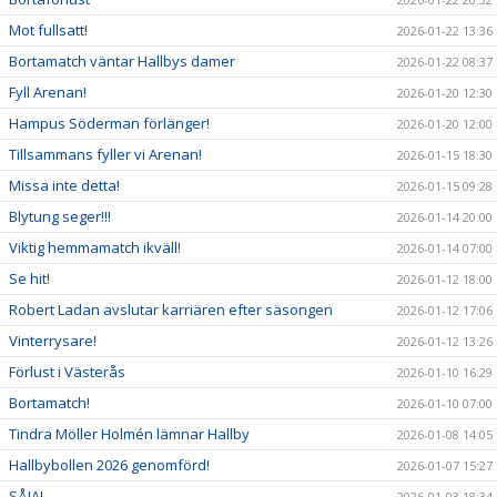
Mot fullsatt!
2026-01-22 13:36
Bortamatch väntar Hallbys damer
2026-01-22 08:37
Fyll Arenan!
2026-01-20 12:30
Hampus Söderman förlänger!
2026-01-20 12:00
Tillsammans fyller vi Arenan!
2026-01-15 18:30
Missa inte detta!
2026-01-15 09:28
Blytung seger!!!
2026-01-14 20:00
Viktig hemmamatch ikväll!
2026-01-14 07:00
Se hit!
2026-01-12 18:00
Robert Ladan avslutar karriären efter säsongen
2026-01-12 17:06
Vinterrysare!
2026-01-12 13:26
Förlust i Västerås
2026-01-10 16:29
Bortamatch!
2026-01-10 07:00
Tindra Möller Holmén lämnar Hallby
2026-01-08 14:05
Hallbybollen 2026 genomförd!
2026-01-07 15:27
SÅJA!
2026-01-03 18:34