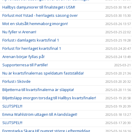
Hallbys damjuniorer till finalsteget i USM!
2025-03-30 18:47
Förlust mot Ystad - herrlagets säsong över
2025-03-30 15:30
Mot en slutsålt hemmaborg imorgon!
2025-03-26 13:57
Nu fyller vi Arenan!
2025-03-25 22:02
Förlust i damlagets kvartsfinal 1
2025-03-25 19:28
Förlust för herrlaget kvartsfinal 1
2025-03-24 20:47
Arenan börjar fyllas på!
2025-03-24 13:49
Supporterresa till Partille!
2025-03-21
Nu är kvartsfinalernas speldatum fastställda!
2025-03-20 21:36
Förlust i Skövde
2025-03-20 20:32
Biljetterna till kvartsfinalerna är släppta!
2025-03-20 11:56
Biljettsläpp imorgon torsdag till Hallbys kvartsfinaler!
2025-03-19 20:58
SLUTSPEL!!!
2025-03-19 20:39
Emma Wahlström uttagen till A-landslaget!
2025-03-18 13:27
SLUTSPEL!!!
2025-03-17 20:30
Formstarka Skara HF numret större i eftermiddag
2025-03-16 16:16