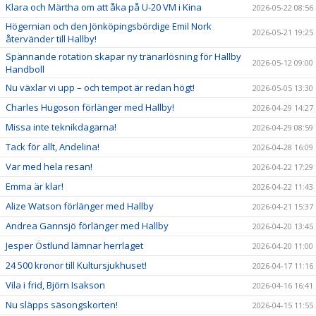
Klara och Märtha om att åka på U-20 VM i Kina
2026-05-22 08:56
Högernian och den Jönköpingsbördige Emil Nork
2026-05-21 19:25
återvänder till Hallby!
Spännande rotation skapar ny tränarlösning för Hallby
2026-05-12 09:00
Handboll
Nu växlar vi upp – och tempot är redan högt!
2026-05-05 13:30
Charles Hugoson förlänger med Hallby!
2026-04-29 14:27
Missa inte teknikdagarna!
2026-04-29 08:59
Tack för allt, Andelina!
2026-04-28 16:09
Var med hela resan!
2026-04-22 17:29
Emma är klar!
2026-04-22 11:43
Alize Watson förlänger med Hallby
2026-04-21 15:37
Andrea Gannsjö förlänger med Hallby
2026-04-20 13:45
Jesper Östlund lämnar herrlaget
2026-04-20 11:00
24 500 kronor till Kultursjukhuset!
2026-04-17 11:16
Vila i frid, Björn Isakson
2026-04-16 16:41
Nu släpps säsongskorten!
2026-04-15 11:55