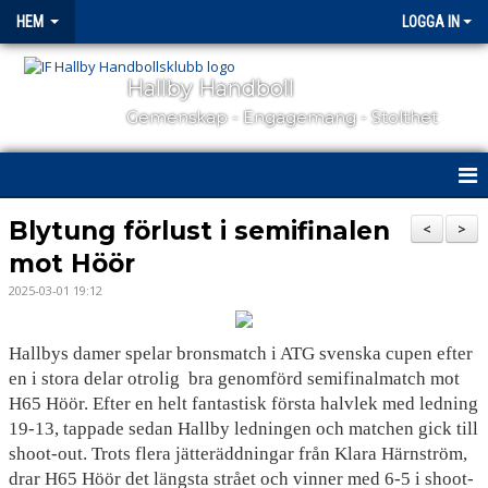
HEM
LOGGA IN
Hallby Handboll
Gemenskap - Engagemang - Stolthet
HEM
Blytung förlust i semifinalen
<
>
mot Höör
HALLBY I SAMHÄLLET
2025-03-01 19:12
GÅ PÅ MATCH
Hallbys damer spelar bronsmatch i ATG svenska cupen efter
OM KLUBBEN
en i stora delar otrolig
bra genomförd semifinalmatch mot
H65 Höör. Efter en helt fantastisk första halvlek med ledning
KONTAKT
19-13, tappade sedan Hallby ledningen och matchen gick till
shoot-out. Trots flera jätteräddningar från Klara Härnström,
SAMARBETSPARTNERS
drar H65 Höör det längsta strået och vinner med 6-5 i shoot-