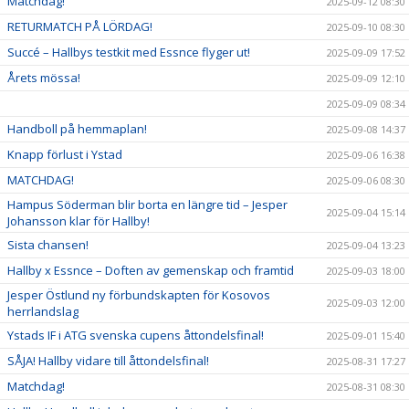
Matchdag!
2025-09-12 08:30
RETURMATCH PÅ LÖRDAG!
2025-09-10 08:30
Succé – Hallbys testkit med Essnce flyger ut!
2025-09-09 17:52
Årets mössa!
2025-09-09 12:10
2025-09-09 08:34
Handboll på hemmaplan!
2025-09-08 14:37
Knapp förlust i Ystad
2025-09-06 16:38
MATCHDAG!
2025-09-06 08:30
Hampus Söderman blir borta en längre tid – Jesper
2025-09-04 15:14
Johansson klar för Hallby!
Sista chansen!
2025-09-04 13:23
Hallby x Essnce – Doften av gemenskap och framtid
2025-09-03 18:00
Jesper Östlund ny förbundskapten för Kosovos
2025-09-03 12:00
herrlandslag
Ystads IF i ATG svenska cupens åttondelsfinal!
2025-09-01 15:40
SÅJA! Hallby vidare till åttondelsfinal!
2025-08-31 17:27
Matchdag!
2025-08-31 08:30