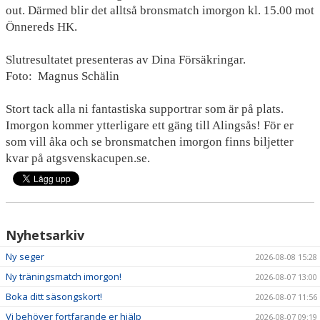
out. Därmed blir det alltså bronsmatch imorgon kl. 15.00 mot
NYHETER
Önnereds HK.
KALENDER
Slutresultatet presenteras av Dina Försäkringar.
HEMMAVINSTEN
Foto: Magnus Schälin
KLUBBSHOP
Stort tack alla ni fantastiska supportrar som är på plats.
Imorgon kommer ytterligare ett gäng till Alingsås! För er
BILDGALLERI
som vill åka och se bronsmatchen imorgon finns biljetter
kvar på atgsvenskacupen.se.
Nyhetsarkiv
Ny seger
2026-08-08 15:28
Ny träningsmatch imorgon!
2026-08-07 13:00
Boka ditt säsongskort!
2026-08-07 11:56
Vi behöver fortfarande er hjälp
2026-08-07 09:19