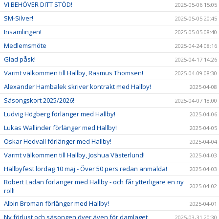
VI BEHÖVER DITT STÖD!
2025-05-06 15:05
SM-Silver!
2025-05-05 20:45
Insamlingen!
2025-05-05 08:40
Medlemsmöte
2025-04-24 08:16
Glad påsk!
2025-04-17 14:26
Varmt välkommen till Hallby, Rasmus Thomsen!
2025-04-09 08:30
Alexander Hambalek skriver kontrakt med Hallby!
2025-04-08
Säsongskort 2025/2026!
2025-04-07 18:00
Ludvig Högberg förlänger med Hallby!
2025-04-06
Lukas Wallinder förlänger med Hallby!
2025-04-05
Oskar Hedvall förlänger med Hallby!
2025-04-04
Varmt välkommen till Hallby, Joshua Västerlund!
2025-04-03
Hallbyfest lördag 10 maj - Över 50 pers redan anmälda!
2025-04-03
Robert Ladan förlänger med Hallby - och får ytterligare en ny
2025-04-02
roll!
Albin Broman förlänger med Hallby!
2025-04-01
Ny förlust och säsongen över även för damlaget
2025-03-31 20:30