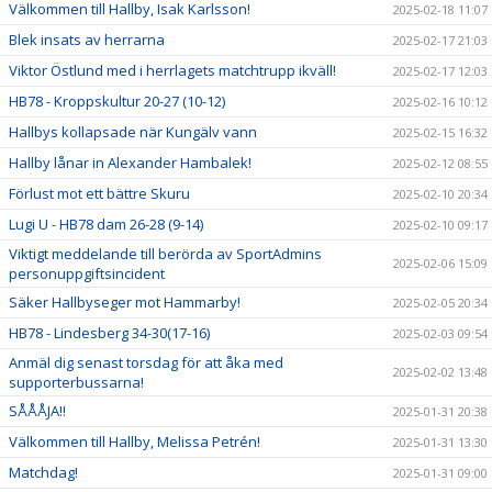
Välkommen till Hallby, Isak Karlsson!
2025-02-18 11:07
Blek insats av herrarna
2025-02-17 21:03
Viktor Östlund med i herrlagets matchtrupp ikväll!
2025-02-17 12:03
HB78 - Kroppskultur 20-27 (10-12)
2025-02-16 10:12
Hallbys kollapsade när Kungälv vann
2025-02-15 16:32
Hallby lånar in Alexander Hambalek!
2025-02-12 08:55
Förlust mot ett bättre Skuru
2025-02-10 20:34
Lugi U - HB78 dam 26-28 (9-14)
2025-02-10 09:17
Viktigt meddelande till berörda av SportAdmins
2025-02-06 15:09
personuppgiftsincident
Säker Hallbyseger mot Hammarby!
2025-02-05 20:34
HB78 - Lindesberg 34-30(17-16)
2025-02-03 09:54
Anmäl dig senast torsdag för att åka med
2025-02-02 13:48
supporterbussarna!
SÅÅÅJA!!
2025-01-31 20:38
Välkommen till Hallby, Melissa Petrén!
2025-01-31 13:30
Matchdag!
2025-01-31 09:00