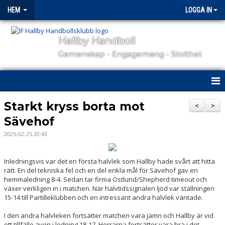
HEM
LOGGA IN
Hallby Handboll
Gemenskap - Engagemang - Stolthet
HEM
Starkt kryss borta mot
<
>
Sävehof
HALLBY I SAMHÄLLET
2025-02-25 20:43
GÅ PÅ MATCH
Inledningsvis var det en första halvlek som Hallby hade svårt att hitta
OM KLUBBEN
rätt. En del tekniska fel och en del enkla mål för Sävehof gav en
hemmaledning 8-4. Sedan tar firma Östlund/Shepherd timeout och
växer verkligen in i matchen. När halvtidssignalen ljöd var ställningen
KONTAKT
15-14 till Partilleklubben och en intressant andra halvlek väntade.
SAMARBETSPARTNERS
I den andra halvleken fortsätter matchen vara jämn och Hallby är vid
ett tillfälle även i ledning 18-17. Herrarna fortsätter vara bra i det