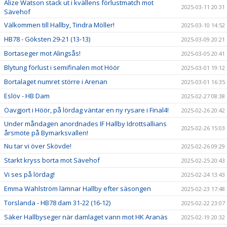
Alize Watson stack ut i kvällens förlustmatch mot
2025-03-11 20:31
Sävehof
Välkommen till Hallby, Tindra Möller!
2025-03-10 14:52
HB78 - Göksten 29-21 (13-13)
2025-03-09 20:21
Bortaseger mot Alingsås!
2025-03-05 20:41
Blytung förlust i semifinalen mot Höör
2025-03-01 19:12
Bortalaget numret större i Arenan
2025-03-01 16:35
Eslöv - HB Dam
2025-02-27 08:38
Oavgjort i Höör, på lördag väntar en ny rysare i Final4!
2025-02-26 20:42
Under måndagen anordnades IF Hallby Idrottsallians
2025-02-26 15:03
årsmöte på Bymarksvallen!
Nu tar vi över Skövde!
2025-02-26 09:29
Starkt kryss borta mot Sävehof
2025-02-25 20:43
Vi ses på lördag!
2025-02-24 13:43
Emma Wahlström lämnar Hallby efter säsongen
2025-02-23 17:48
Torslanda - HB78 dam 31-22 (16-12)
2025-02-22 23:07
Säker Hallbyseger när damlaget vann mot HK Aranäs
2025-02-19 20:32