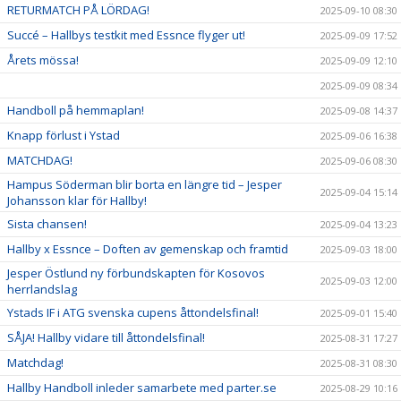
RETURMATCH PÅ LÖRDAG!
2025-09-10 08:30
Succé – Hallbys testkit med Essnce flyger ut!
2025-09-09 17:52
Årets mössa!
2025-09-09 12:10
2025-09-09 08:34
Handboll på hemmaplan!
2025-09-08 14:37
Knapp förlust i Ystad
2025-09-06 16:38
MATCHDAG!
2025-09-06 08:30
Hampus Söderman blir borta en längre tid – Jesper
2025-09-04 15:14
Johansson klar för Hallby!
Sista chansen!
2025-09-04 13:23
Hallby x Essnce – Doften av gemenskap och framtid
2025-09-03 18:00
Jesper Östlund ny förbundskapten för Kosovos
2025-09-03 12:00
herrlandslag
Ystads IF i ATG svenska cupens åttondelsfinal!
2025-09-01 15:40
SÅJA! Hallby vidare till åttondelsfinal!
2025-08-31 17:27
Matchdag!
2025-08-31 08:30
Hallby Handboll inleder samarbete med parter.se
2025-08-29 10:16