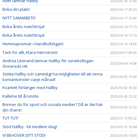
Ader lämnar Hallby
2025-06-18 12:00
Boka din plats!
2025-06-17 20:26
NYTT SAMARBETE!
2025-06-17 12:00
Boka årets matchtröja!
2025-06-16 17:15
Boka årets matchtröja!
2025-06-16 17:15
Hemmapremiär i Handbollsligan!
2025-06-16 14:00
Tack för allt, Klara Härnström!
2025-06-07 09:00
Andrea Litstrand lämnar Hallby för seriekollegan
2025-06-04 14:58
Önnereds HK
Stötta Hallby och samtidigt ha möjligheten till att vinna
2025-06-02 15:43
kontantvinster varje månad!
Kvartett förlänger med Hallby
2025-06-02 10:53
Kallelse till årsmöte
2025-05-28 15:22
Brinner du för sport och sociala medier? Då är det här
2025-05-26 13:22
din chans!
TUT TUT!
2025-05-13 09:22
Stöd Hallby - bli medlem idag!
2025-05-12 10:44
VI BEHÖVER DITT STÖD!
2025-05-06 15:05