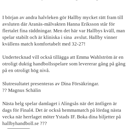
NYHETER
KALENDER
I början av andra halvleken gör Hallby mycket rätt fram till
avsluten där Aranäs-målvakten Hanna Eriksson står för
HEMMAVINSTEN
flertalet fina räddningar. Men det här var Hallbys kväll, man
spelar stabilt och är kliniska i sina
avslut. Hallby vinner
KLUBBSHOP
kvällens match komfortabelt med 32-27!
BILDGALLERI
Undertecknad vill också tillägga att Emma Wahlström är en
otroligt duktig handbollsspelare som levererar gång på gång
på en otroligt hög nivå.
Slutresultatet presenteras av Dina Försäkringar.
?? Magnus Schälin
Nästa helg spelar damlaget i Alingsås när det äntligen är
dags för Final4. Det är också hemmamatch på lördag nästa
vecka när herrlaget möter Ystads IF. Boka dina biljetter på
hallbyhandboll.se ???