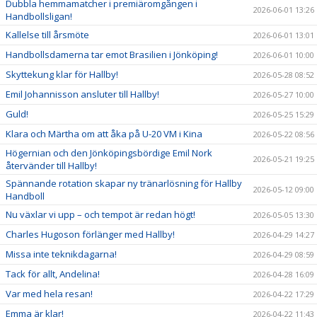
Dubbla hemmamatcher i premiäromgången i
2026-06-01 13:26
Handbollsligan!
Kallelse till årsmöte
2026-06-01 13:01
Handbollsdamerna tar emot Brasilien i Jönköping!
2026-06-01 10:00
Skyttekung klar för Hallby!
2026-05-28 08:52
Emil Johannisson ansluter till Hallby!
2026-05-27 10:00
Guld!
2026-05-25 15:29
Klara och Märtha om att åka på U-20 VM i Kina
2026-05-22 08:56
Högernian och den Jönköpingsbördige Emil Nork
2026-05-21 19:25
återvänder till Hallby!
Spännande rotation skapar ny tränarlösning för Hallby
2026-05-12 09:00
Handboll
Nu växlar vi upp – och tempot är redan högt!
2026-05-05 13:30
Charles Hugoson förlänger med Hallby!
2026-04-29 14:27
Missa inte teknikdagarna!
2026-04-29 08:59
Tack för allt, Andelina!
2026-04-28 16:09
Var med hela resan!
2026-04-22 17:29
Emma är klar!
2026-04-22 11:43