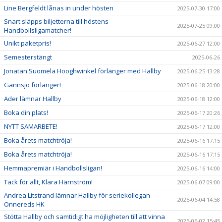
Line Bergfeldt lånas in under hösten
2025-07-30 17:00
Snart släpps biljetterna till höstens
2025-07-25 09:00
Handbollsligamatcher!
Unikt paketpris!
2025-06-27 12:00
Semesterstängt
2025-06-26
Jonatan Suomela Hooghwinkel förlänger med Hallby
2025-06-25 13:28
Gannsjö förlänger!
2025-06-18 20:00
Ader lämnar Hallby
2025-06-18 12:00
Boka din plats!
2025-06-17 20:26
NYTT SAMARBETE!
2025-06-17 12:00
Boka årets matchtröja!
2025-06-16 17:15
Boka årets matchtröja!
2025-06-16 17:15
Hemmapremiär i Handbollsligan!
2025-06-16 14:00
Tack för allt, Klara Härnström!
2025-06-07 09:00
Andrea Litstrand lämnar Hallby för seriekollegan
2025-06-04 14:58
Önnereds HK
Stötta Hallby och samtidigt ha möjligheten till att vinna
2025-06-02 15:43