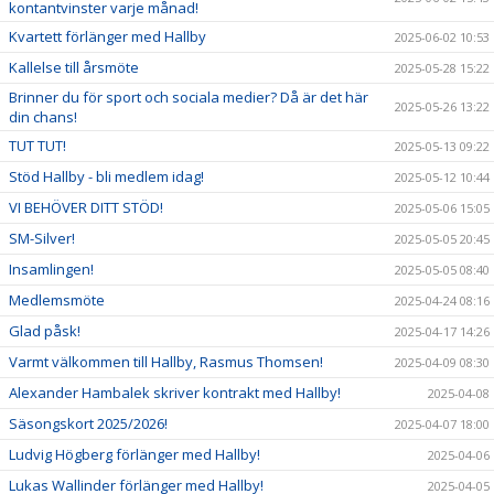
kontantvinster varje månad!
Kvartett förlänger med Hallby
2025-06-02 10:53
Kallelse till årsmöte
2025-05-28 15:22
Brinner du för sport och sociala medier? Då är det här
2025-05-26 13:22
din chans!
TUT TUT!
2025-05-13 09:22
Stöd Hallby - bli medlem idag!
2025-05-12 10:44
VI BEHÖVER DITT STÖD!
2025-05-06 15:05
SM-Silver!
2025-05-05 20:45
Insamlingen!
2025-05-05 08:40
Medlemsmöte
2025-04-24 08:16
Glad påsk!
2025-04-17 14:26
Varmt välkommen till Hallby, Rasmus Thomsen!
2025-04-09 08:30
Alexander Hambalek skriver kontrakt med Hallby!
2025-04-08
Säsongskort 2025/2026!
2025-04-07 18:00
Ludvig Högberg förlänger med Hallby!
2025-04-06
Lukas Wallinder förlänger med Hallby!
2025-04-05