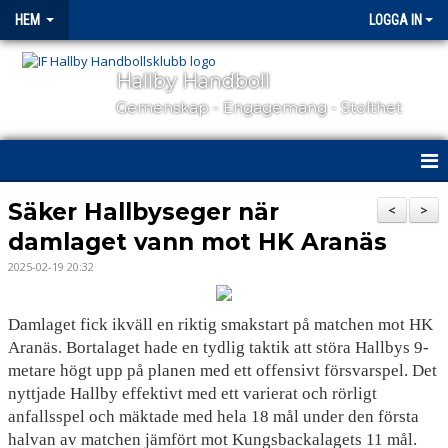
HEM
LOGGA IN
Hallby Handboll
Gemenskap - Engagemang - Stolthet
HEM
Säker Hallbyseger när
<
>
damlaget vann mot HK Aranäs
HALLBY I SAMHÄLLET
2025-02-19 20:32
GÅ PÅ MATCH
Damlaget fick ikväll en riktig smakstart på matchen mot HK
OM KLUBBEN
Aranäs. Bortalaget hade en tydlig taktik att störa Hallbys 9-
metare högt upp på planen med ett offensivt försvarspel. Det
KONTAKT
nyttjade Hallby effektivt med ett varierat och rörligt
anfallsspel och mäktade med hela 18 mål under den första
SAMARBETSPARTNERS
halvan av matchen jämfört mot Kungsbackalagets 11 mål.