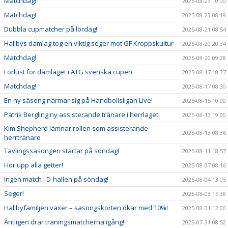
Matchdag!
2025-08-23 10:00
Matchdag!
2025-08-23 08:19
Dubbla cupmatcher på lördag!
2025-08-21 08:54
Hallbys damlag tog en viktig seger mot GF Kroppskultur
2025-08-20 20:34
Matchdag!
2025-08-20 09:28
Förlust för damlaget i ATG svenska cupen
2025-08-17 18:37
Matchdag!
2025-08-17 08:30
En ny säsong närmar sig på Handbollsligan Live!
2025-08-15 10:00
Patrik Bergling ny assisterande tränare i herrlaget
2025-08-13 19:00
Kim Shepherd lämnar rollen som assisterande
2025-08-13 08:36
herrtränare
Tävlingssäsongen startar på söndag!
2025-08-11 18:57
Hör upp alla getter!
2025-08-07 08:16
Ingen match i D-hallen på söndag!
2025-08-04 13:05
Seger!
2025-08-03 15:38
Hallbyfamiljen växer – säsongskorten ökar med 10%!
2025-08-01 12:00
Äntligen drar träningsmatcherna igång!
2025-07-31 08:52