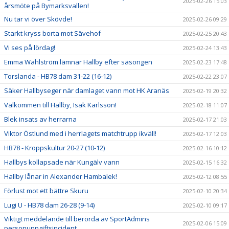
2025-02-26 15:03
årsmöte på Bymarksvallen!
Nu tar vi över Skövde!
2025-02-26 09:29
Starkt kryss borta mot Sävehof
2025-02-25 20:43
Vi ses på lördag!
2025-02-24 13:43
Emma Wahlström lämnar Hallby efter säsongen
2025-02-23 17:48
Torslanda - HB78 dam 31-22 (16-12)
2025-02-22 23:07
Säker Hallbyseger när damlaget vann mot HK Aranäs
2025-02-19 20:32
Välkommen till Hallby, Isak Karlsson!
2025-02-18 11:07
Blek insats av herrarna
2025-02-17 21:03
Viktor Östlund med i herrlagets matchtrupp ikväll!
2025-02-17 12:03
HB78 - Kroppskultur 20-27 (10-12)
2025-02-16 10:12
Hallbys kollapsade när Kungälv vann
2025-02-15 16:32
Hallby lånar in Alexander Hambalek!
2025-02-12 08:55
Förlust mot ett bättre Skuru
2025-02-10 20:34
Lugi U - HB78 dam 26-28 (9-14)
2025-02-10 09:17
Viktigt meddelande till berörda av SportAdmins
2025-02-06 15:09
personuppgiftsincident