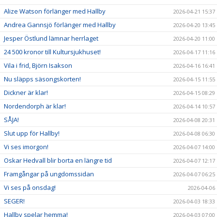
Alize Watson förlänger med Hallby
2026-04-21 15:37
Andrea Gannsjö förlänger med Hallby
2026-04-20 13:45
Jesper Östlund lämnar herrlaget
2026-04-20 11:00
24 500 kronor till Kultursjukhuset!
2026-04-17 11:16
Vila i frid, Björn Isakson
2026-04-16 16:41
Nu släpps säsongskorten!
2026-04-15 11:55
Dickner är klar!
2026-04-15 08:29
Nordendorph är klar!
2026-04-14 10:57
SÅJA!
2026-04-08 20:31
Slut upp för Hallby!
2026-04-08 06:30
Vi ses imorgon!
2026-04-07 14:00
Oskar Hedvall blir borta en längre tid
2026-04-07 12:17
Framgångar på ungdomssidan
2026-04-07 06:25
Vi ses på onsdag!
2026-04-06
SEGER!
2026-04-03 18:33
Hallby spelar hemma!
2026-04-03 07:00