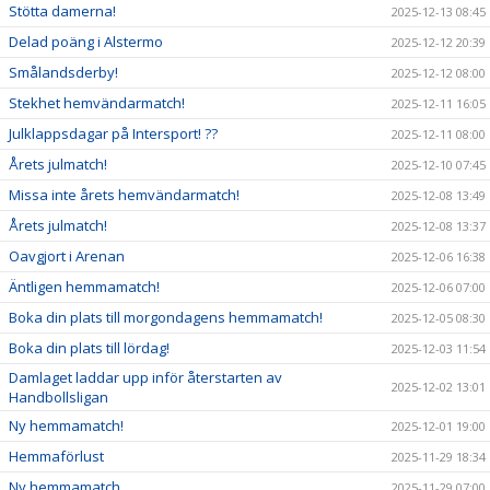
Stötta damerna!
2025-12-13 08:45
Delad poäng i Alstermo
2025-12-12 20:39
Smålandsderby!
2025-12-12 08:00
Stekhet hemvändarmatch!
2025-12-11 16:05
Julklappsdagar på Intersport! ??
2025-12-11 08:00
Årets julmatch!
2025-12-10 07:45
Missa inte årets hemvändarmatch!
2025-12-08 13:49
Årets julmatch!
2025-12-08 13:37
Oavgjort i Arenan
2025-12-06 16:38
Äntligen hemmamatch!
2025-12-06 07:00
Boka din plats till morgondagens hemmamatch!
2025-12-05 08:30
Boka din plats till lördag!
2025-12-03 11:54
Damlaget laddar upp inför återstarten av
2025-12-02 13:01
Handbollsligan
Ny hemmamatch!
2025-12-01 19:00
Hemmaförlust
2025-11-29 18:34
Ny hemmamatch
2025-11-29 07:00