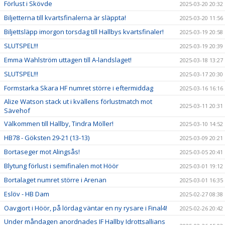
Förlust i Skövde
2025-03-20 20:32
Biljetterna till kvartsfinalerna är släppta!
2025-03-20 11:56
Biljettsläpp imorgon torsdag till Hallbys kvartsfinaler!
2025-03-19 20:58
SLUTSPEL!!!
2025-03-19 20:39
Emma Wahlström uttagen till A-landslaget!
2025-03-18 13:27
SLUTSPEL!!!
2025-03-17 20:30
Formstarka Skara HF numret större i eftermiddag
2025-03-16 16:16
Alize Watson stack ut i kvällens förlustmatch mot
2025-03-11 20:31
Sävehof
Välkommen till Hallby, Tindra Möller!
2025-03-10 14:52
HB78 - Göksten 29-21 (13-13)
2025-03-09 20:21
Bortaseger mot Alingsås!
2025-03-05 20:41
Blytung förlust i semifinalen mot Höör
2025-03-01 19:12
Bortalaget numret större i Arenan
2025-03-01 16:35
Eslöv - HB Dam
2025-02-27 08:38
Oavgjort i Höör, på lördag väntar en ny rysare i Final4!
2025-02-26 20:42
Under måndagen anordnades IF Hallby Idrottsallians