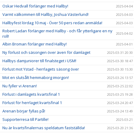
Oskar Hedvall förlänger med Hallby!
2025-04-04
Varmt välkommen till Hallby, Joshua Västerlund!
2025-04-03
Hallbyfest lördag 10 maj - Över 50 pers redan anmälda!
2025-04-03
Robert Ladan förlänger med Hallby - och får ytterligare en ny
2025-04-02
roll!
Albin Broman förlänger med Hallby!
2025-04-01
Ny förlust och säsongen över även för damlaget
2025-03-31 20:30
Hallbys damjuniorer till finalsteget i USM!
2025-03-30 18:47
Förlust mot Ystad - herrlagets säsong över
2025-03-30 15:30
Mot en slutsålt hemmaborg imorgon!
2025-03-26 13:57
Nu fyller vi Arenan!
2025-03-25 22:02
Förlust i damlagets kvartsfinal 1
2025-03-25 19:28
Förlust för herrlaget kvartsfinal 1
2025-03-24 20:47
Arenan börjar fyllas på!
2025-03-24 13:49
Supporterresa till Partille!
2025-03-21
Nu är kvartsfinalernas speldatum fastställda!
2025-03-20 21:36