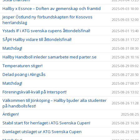
Hallby x Essnce – Doften av gemenskap och framtid
2025-09-03 18:00
Jesper Östlund ny förbundskapten för Kosovos
2025-09-03 12:00
herrlandslag
Ystads IF i ATG svenska cupens åttondelsfinal!
2025-09-01 15:40
SÅJA! Hallby vidare till åttondelsfinal!
2025-08-31 17:27
Matchdag!
2025-08-31 08:30
Hallby Handboll inleder samarbete med parter.se
2025-08-29 10:16
Temperaturen stiger!
2025-08-29 09:02
Delad poäng i Alingsås
2025-08-27 20:50
Matchdag!
2025-08-27 08:37
Föreningskväll-kväll på Intersport!
2025-08-26 13:02
Välkommen till Jönköping – Hallby bjuder alla studenter
2025-08-26 11:28
på handbollsfest!
Äntligen!
2025-08-25
Stabil start för herrlaget i ATG Svenska Cupen!
2025-08-23 16:30
Damlaget utslaget ur ATG Svenska Cupen
2025-08-23 15:38