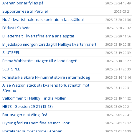
Arenan börjar fyllas på!
2025-03-24 13:49
Supporterresa till Partille!
2025-03-21
Nu är kvartsfinalernas speldatum fastställda!
2025-03-20 21:36
Förlust i Skövde
2025-03-20 20:32
Biljetterna till kvartsfinalerna är släppta!
2025-03-20 11:56
Biljettsläpp imorgon torsdag till Hallbys kvartsfinaler!
2025-03-19 20:58
SLUTSPEL!!!
2025-03-19 20:39
Emma Wahlström uttagen till A-landslaget!
2025-03-18 13:27
SLUTSPEL!!!
2025-03-17 20:30
Formstarka Skara HF numret större i eftermiddag
2025-03-16 16:16
Alize Watson stack ut i kvällens förlustmatch mot
2025-03-11 20:31
Sävehof
Välkommen till Hallby, Tindra Möller!
2025-03-10 14:52
HB78 - Göksten 29-21 (13-13)
2025-03-09 20:21
Bortaseger mot Alingsås!
2025-03-05 20:41
Blytung förlust i semifinalen mot Höör
2025-03-01 19:12
Bortalaget numret större i Arenan
2025-03-01 16:35