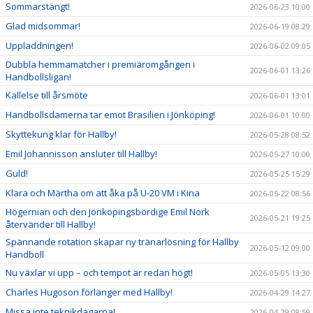
Sommarstängt!
2026-06-23 10:00
Glad midsommar!
2026-06-19 08:29
Uppladdningen!
2026-06-02 09:05
Dubbla hemmamatcher i premiäromgången i
2026-06-01 13:26
Handbollsligan!
Kallelse till årsmöte
2026-06-01 13:01
Handbollsdamerna tar emot Brasilien i Jönköping!
2026-06-01 10:00
Skyttekung klar för Hallby!
2026-05-28 08:52
Emil Johannisson ansluter till Hallby!
2026-05-27 10:00
Guld!
2026-05-25 15:29
Klara och Märtha om att åka på U-20 VM i Kina
2026-05-22 08:56
Högernian och den Jönköpingsbördige Emil Nork
2026-05-21 19:25
återvänder till Hallby!
Spännande rotation skapar ny tränarlösning för Hallby
2026-05-12 09:00
Handboll
Nu växlar vi upp – och tempot är redan högt!
2026-05-05 13:30
Charles Hugoson förlänger med Hallby!
2026-04-29 14:27
Missa inte teknikdagarna!
2026-04-29 08:59