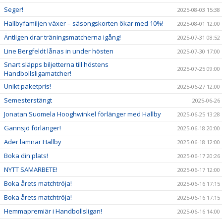
Seger!
2025-08-03 15:38
Hallbyfamiljen växer – säsongskorten ökar med 10%!
2025-08-01 12:00
Äntligen drar träningsmatcherna igång!
2025-07-31 08:52
Line Bergfeldt lånas in under hösten
2025-07-30 17:00
Snart släpps biljetterna till höstens
2025-07-25 09:00
Handbollsligamatcher!
Unikt paketpris!
2025-06-27 12:00
Semesterstängt
2025-06-26
Jonatan Suomela Hooghwinkel förlänger med Hallby
2025-06-25 13:28
Gannsjö förlänger!
2025-06-18 20:00
Ader lämnar Hallby
2025-06-18 12:00
Boka din plats!
2025-06-17 20:26
NYTT SAMARBETE!
2025-06-17 12:00
Boka årets matchtröja!
2025-06-16 17:15
Boka årets matchtröja!
2025-06-16 17:15
Hemmapremiär i Handbollsligan!
2025-06-16 14:00