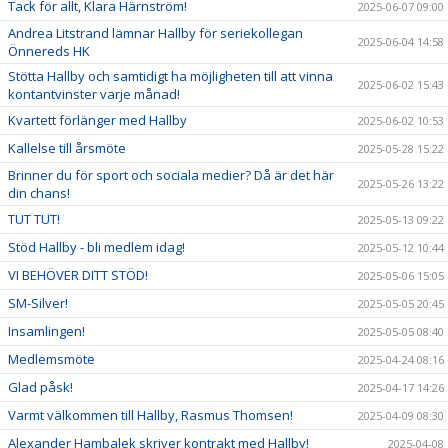
Tack för allt, Klara Härnström!
2025-06-07 09:00
Andrea Litstrand lämnar Hallby för seriekollegan
2025-06-04 14:58
Önnereds HK
Stötta Hallby och samtidigt ha möjligheten till att vinna
2025-06-02 15:43
kontantvinster varje månad!
Kvartett förlänger med Hallby
2025-06-02 10:53
Kallelse till årsmöte
2025-05-28 15:22
Brinner du för sport och sociala medier? Då är det här
2025-05-26 13:22
din chans!
TUT TUT!
2025-05-13 09:22
Stöd Hallby - bli medlem idag!
2025-05-12 10:44
VI BEHÖVER DITT STÖD!
2025-05-06 15:05
SM-Silver!
2025-05-05 20:45
Insamlingen!
2025-05-05 08:40
Medlemsmöte
2025-04-24 08:16
Glad påsk!
2025-04-17 14:26
Varmt välkommen till Hallby, Rasmus Thomsen!
2025-04-09 08:30
Alexander Hambalek skriver kontrakt med Hallby!
2025-04-08