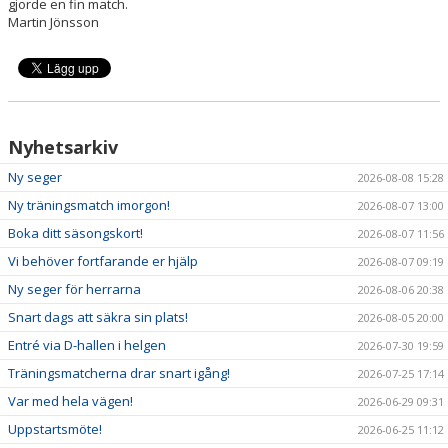
gjorde en fin match.
NYHETER
Martin Jönsson
//Martin
KALENDER
HEMMAVINSTEN
Nyhetsarkiv
KLUBBSHOP
Ny seger
2026-08-08 15:28
BILDGALLERI
Ny träningsmatch imorgon!
2026-08-07 13:00
Boka ditt säsongskort!
2026-08-07 11:56
Vi behöver fortfarande er hjälp
2026-08-07 09:19
Ny seger för herrarna
2026-08-06 20:38
Snart dags att säkra sin plats!
2026-08-05 20:00
Entré via D-hallen i helgen
2026-07-30 19:59
Träningsmatcherna drar snart igång!
2026-07-25 17:14
Var med hela vägen!
2026-06-29 09:31
Uppstartsmöte!
2026-06-25 11:12