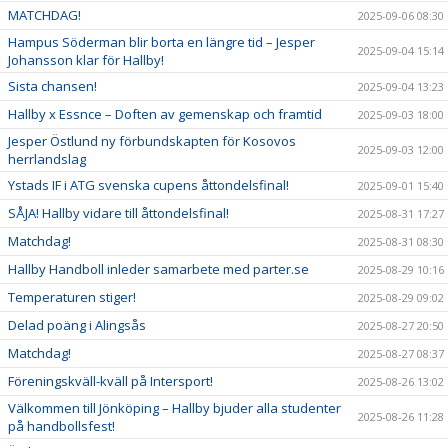
MATCHDAG!
2025-09-06 08:30
Hampus Söderman blir borta en längre tid – Jesper
2025-09-04 15:14
Johansson klar för Hallby!
Sista chansen!
2025-09-04 13:23
Hallby x Essnce – Doften av gemenskap och framtid
2025-09-03 18:00
Jesper Östlund ny förbundskapten för Kosovos
2025-09-03 12:00
herrlandslag
Ystads IF i ATG svenska cupens åttondelsfinal!
2025-09-01 15:40
SÅJA! Hallby vidare till åttondelsfinal!
2025-08-31 17:27
Matchdag!
2025-08-31 08:30
Hallby Handboll inleder samarbete med parter.se
2025-08-29 10:16
Temperaturen stiger!
2025-08-29 09:02
Delad poäng i Alingsås
2025-08-27 20:50
Matchdag!
2025-08-27 08:37
Föreningskväll-kväll på Intersport!
2025-08-26 13:02
Välkommen till Jönköping – Hallby bjuder alla studenter
2025-08-26 11:28
på handbollsfest!