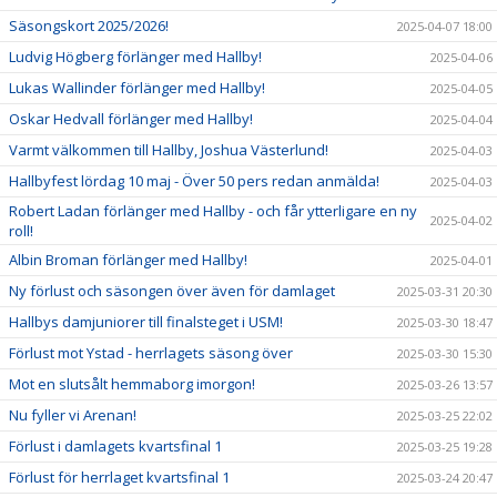
Säsongskort 2025/2026!
2025-04-07 18:00
Ludvig Högberg förlänger med Hallby!
2025-04-06
Lukas Wallinder förlänger med Hallby!
2025-04-05
Oskar Hedvall förlänger med Hallby!
2025-04-04
Varmt välkommen till Hallby, Joshua Västerlund!
2025-04-03
Hallbyfest lördag 10 maj - Över 50 pers redan anmälda!
2025-04-03
Robert Ladan förlänger med Hallby - och får ytterligare en ny
2025-04-02
roll!
Albin Broman förlänger med Hallby!
2025-04-01
Ny förlust och säsongen över även för damlaget
2025-03-31 20:30
Hallbys damjuniorer till finalsteget i USM!
2025-03-30 18:47
Förlust mot Ystad - herrlagets säsong över
2025-03-30 15:30
Mot en slutsålt hemmaborg imorgon!
2025-03-26 13:57
Nu fyller vi Arenan!
2025-03-25 22:02
Förlust i damlagets kvartsfinal 1
2025-03-25 19:28
Förlust för herrlaget kvartsfinal 1
2025-03-24 20:47