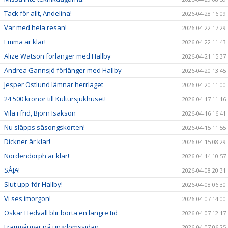
Tack för allt, Andelina!
2026-04-28 16:09
Var med hela resan!
2026-04-22 17:29
Emma är klar!
2026-04-22 11:43
Alize Watson förlänger med Hallby
2026-04-21 15:37
Andrea Gannsjö förlänger med Hallby
2026-04-20 13:45
Jesper Östlund lämnar herrlaget
2026-04-20 11:00
24 500 kronor till Kultursjukhuset!
2026-04-17 11:16
Vila i frid, Björn Isakson
2026-04-16 16:41
Nu släpps säsongskorten!
2026-04-15 11:55
Dickner är klar!
2026-04-15 08:29
Nordendorph är klar!
2026-04-14 10:57
SÅJA!
2026-04-08 20:31
Slut upp för Hallby!
2026-04-08 06:30
Vi ses imorgon!
2026-04-07 14:00
Oskar Hedvall blir borta en längre tid
2026-04-07 12:17
Framgångar på ungdomssidan
2026-04-07 06:25