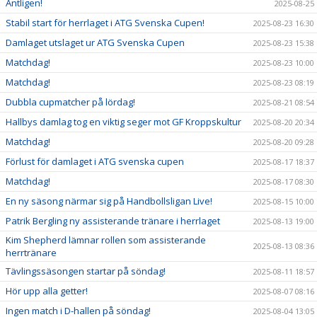
Äntligen!
2025-08-25
Stabil start för herrlaget i ATG Svenska Cupen!
2025-08-23 16:30
Damlaget utslaget ur ATG Svenska Cupen
2025-08-23 15:38
Matchdag!
2025-08-23 10:00
Matchdag!
2025-08-23 08:19
Dubbla cupmatcher på lördag!
2025-08-21 08:54
Hallbys damlag tog en viktig seger mot GF Kroppskultur
2025-08-20 20:34
Matchdag!
2025-08-20 09:28
Förlust för damlaget i ATG svenska cupen
2025-08-17 18:37
Matchdag!
2025-08-17 08:30
En ny säsong närmar sig på Handbollsligan Live!
2025-08-15 10:00
Patrik Bergling ny assisterande tränare i herrlaget
2025-08-13 19:00
Kim Shepherd lämnar rollen som assisterande
2025-08-13 08:36
herrtränare
Tävlingssäsongen startar på söndag!
2025-08-11 18:57
Hör upp alla getter!
2025-08-07 08:16
Ingen match i D-hallen på söndag!
2025-08-04 13:05