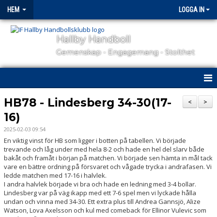
HEM
LOGGA IN
Hallby Handboll
Gemenskap - Engagemang - Stolthet
HEM
HB78 - Lindesberg 34-30(17-
<
>
16)
HALLBY I SAMHÄLLET
2025-02-03 09:54
GÅ PÅ MATCH
En viktig vinst för HB som ligger i botten på tabellen. Vi började
trevande och låg under med hela 8-2 och hade en hel del slarv både
bakåt och framåt i början på matchen. Vi började sen hämta in mål tack
OM KLUBBEN
vare en bättre ordning på försvaret och vågade trycka i andrafasen. Vi
ledde matchen med 17-16 i halvlek.
KONTAKT
I andra halvlek började vi bra och hade en ledning med 3-4 bollar.
Lindesberg var på väg ikapp med ett 7-6 spel men vi lyckade hålla
undan och vinna med 34-30. Ett extra plus till Andrea Gannsjö, Alize
SAMARBETSPARTNERS
Watson, Lova Axelsson och kul med comeback för Ellinor Vulevic som