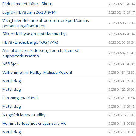
Förlust mot ett bättre Skuru
2025-02-10 20:34
Lugi U - HB78 dam 26-28 (9-14)
2025-02-10 09:17
Viktigt meddelande till berörda av SportAdmins
2025-02-06 15:09
personuppgiftsincident
Säker Hallbyseger mot Hammarby!
2025-02-05 20:34
HB78 - Lindesberg 34-30(17-16)
2025-02-03 09:54
Anmäl dig senast torsdag för att åka med
2025-02-02 13:48
supporterbussarna!
SÅÅÅJA!!
2025-01-31 20:38
Välkommen till Hallby, Melissa Petrén!
2025-01-31 13:30
Matchdag!
2025-01-31 09:00
Matchdag!
2025-01-22 09:00
Föreningsmatchen!
2025-01-20 08:56
Matchdag!
2025-01-16 09:19
Stegefelt lämnar Hallby
2025-01-15 12:00
Hemmaförlust mot Kristianstad HK
2025-01-13 20:35
Matchdag!
2025-01-13 08:30