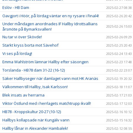
Eslöv - HB Dam
2025-02-27 08:38
Oavgjort i Höör, på lördag väntar en ny rysare i Final4!
2025-02-26 20:42
Under måndagen anordnades IF Hallby Idrottsallians
2025-02-26 15:03
årsmöte på Bymarksvallen!
Nu tar vi över Skövde!
2025-02-26 09:29
Starkt kryss borta mot Sävehof
2025-02-25 20:43
Vi ses på lördag!
2025-02-24 13:43
Emma Wahlström lämnar Hallby efter säsongen
2025-02-23 17:48
Torslanda - HB78 dam 31-22 (16-12)
2025-02-22 23:07
Säker Hallbyseger när damlaget vann mot HK Aranäs
2025-02-19 20:32
Välkommen till Hallby, Isak Karlsson!
2025-02-18 11:07
Blek insats av herrarna
2025-02-17 21:03
Viktor Östlund med i herrlagets matchtrupp ikväll!
2025-02-17 12:03
HB78 - Kroppskultur 20-27 (10-12)
2025-02-16 10:12
Hallbys kollapsade när Kungälv vann
2025-02-15 16:32
Hallby lånar in Alexander Hambalek!
2025-02-12 08:55