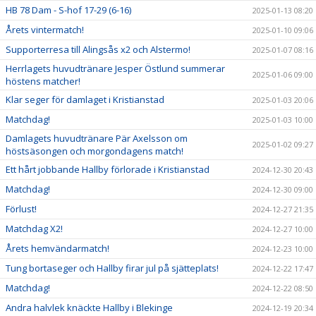
HB 78 Dam - S-hof 17-29 (6-16)
2025-01-13 08:20
Årets vintermatch!
2025-01-10 09:06
Supporterresa till Alingsås x2 och Alstermo!
2025-01-07 08:16
Herrlagets huvudtränare Jesper Östlund summerar
2025-01-06 09:00
höstens matcher!
Klar seger för damlaget i Kristianstad
2025-01-03 20:06
Matchdag!
2025-01-03 10:00
Damlagets huvudtränare Pär Axelsson om
2025-01-02 09:27
höstsäsongen och morgondagens match!
Ett hårt jobbande Hallby förlorade i Kristianstad
2024-12-30 20:43
Matchdag!
2024-12-30 09:00
Förlust!
2024-12-27 21:35
Matchdag X2!
2024-12-27 10:00
Årets hemvändarmatch!
2024-12-23 10:00
Tung bortaseger och Hallby firar jul på sjätteplats!
2024-12-22 17:47
Matchdag!
2024-12-22 08:50
Andra halvlek knäckte Hallby i Blekinge
2024-12-19 20:34