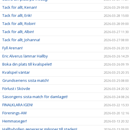
Tack för allt, Kenan!
2026-03-29 09:00
Tack för allt, Erik!
2026-03-28 15:00
Tack för allt, Robin!
2026-03-28 09:00
Tack för allt, Albin!
2026-03-27 11:30
Tack för allt, Johanna!
2026-03-27 08:00
Fyll Arenan!
2026-03-26 20:33
Eric Alverus lämnar Hallby
2026-03-26 14:29
Boka din plats till kvalspelet!
2026-03-26 09:19
Kvalspel väntar
2026-03-25 20:35
Grundseriens sista match!
2026-03-25 08:00
Förlust i Skövde
2026-03-24 20:32
Säsongens sista match för damlaget!
2026-03-24 08:26
FINALKLARA IGEN!
2026-03-22 15:33
Förenings-AW
2026-03-20 12:16
Hemmaseger!
2026-03-13 20:32
Hallbybollen genererar miljoner till staden!
2026-03-13 09:00