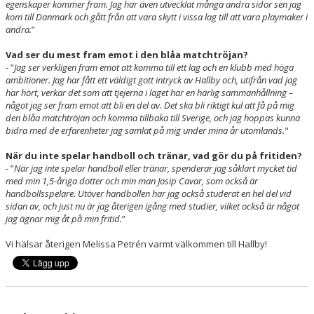
egenskaper kommer fram. Jag har
ä
ven utvecklat m
å
nga andra sidor sen jag
kom till Danmark och g
å
tt fr
å
n att vara skytt i vissa lag till att vara playmaker i
andra.
”
Vad ser du mest fram emot i den blåa matchtröjan?
- ”
Jag ser verkligen fram emot att komma till ett lag och en klubb med h
ö
ga
ambitioner. Jag har f
å
tt ett v
ä
ldigt gott intryck av Hallby och, utifr
å
n vad jag
har h
ö
rt, verkar det som att tjejerna i laget har en h
ä
rlig sammanh
å
llning
–
n
å
got jag ser fram emot att bli en del av. Det ska bli riktigt kul att f
å
p
å
mig
den bl
å
a matchtr
ö
jan och komma tillbaka till Sverige, och jag hoppas kunna
bidra med de erfarenheter jag samlat p
å
mig under mina
å
r utomlands.
"
När du inte spelar handboll och tränar, vad gör du på fritiden?
- ”
N
ä
r jag inte spelar handboll eller tränar, spenderar jag såklart mycket tid
med min 1,5-åriga dotter och min man Josip Cavar, som också är
handbollsspelare. Utöver handbollen har jag också studerat en hel del vid
sidan av, och just nu är jag återigen igång med studier, vilket också är något
jag ägnar mig åt på min fritid.
”
Vi hälsar återigen Melissa Petrén varmt välkommen till Hallby!