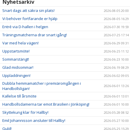
Nyhetsarkiv
Snart dags att säkra sin plats!
2026-08-05 20:00
Vi behöver fortfarande er hjälp
2026-08-05 16:29
Entré via D-hallen i helgen
2026-07-30 19:59
Träningsmatcherna drar snart igång!
2026-07-25 17:14
Var med hela vägen!
2026-06-29 09:31
Uppstartsmöte!
2026-06-25 11:12
Sommarstängt!
2026-06-23 10:00
Glad midsommar!
2026-06-19 08:29
Uppladdningen!
2026-06-02 09:05
Dubbla hemmamatcher i premiäromgången i
2026-06-01 13:26
Handbollsligan!
Kallelse till årsmöte
2026-06-01 13:01
Handbollsdamerna tar emot Brasilien i Jönköping!
2026-06-01 10:00
Skyttekung klar för Hallby!
2026-05-28 08:52
Emil Johannisson ansluter till Hallby!
2026-05-27 10:00
Guld!
2026-05-25 15:29