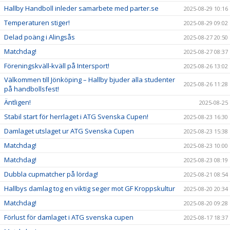
Hallby Handboll inleder samarbete med parter.se
2025-08-29 10:16
Temperaturen stiger!
2025-08-29 09:02
Delad poäng i Alingsås
2025-08-27 20:50
Matchdag!
2025-08-27 08:37
Föreningskväll-kväll på Intersport!
2025-08-26 13:02
Välkommen till Jönköping – Hallby bjuder alla studenter
2025-08-26 11:28
på handbollsfest!
Äntligen!
2025-08-25
Stabil start för herrlaget i ATG Svenska Cupen!
2025-08-23 16:30
Damlaget utslaget ur ATG Svenska Cupen
2025-08-23 15:38
Matchdag!
2025-08-23 10:00
Matchdag!
2025-08-23 08:19
Dubbla cupmatcher på lördag!
2025-08-21 08:54
Hallbys damlag tog en viktig seger mot GF Kroppskultur
2025-08-20 20:34
Matchdag!
2025-08-20 09:28
Förlust för damlaget i ATG svenska cupen
2025-08-17 18:37