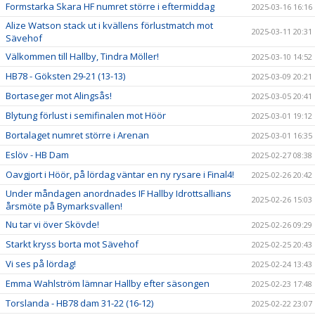
Formstarka Skara HF numret större i eftermiddag
2025-03-16 16:16
Alize Watson stack ut i kvällens förlustmatch mot
2025-03-11 20:31
Sävehof
Välkommen till Hallby, Tindra Möller!
2025-03-10 14:52
HB78 - Göksten 29-21 (13-13)
2025-03-09 20:21
Bortaseger mot Alingsås!
2025-03-05 20:41
Blytung förlust i semifinalen mot Höör
2025-03-01 19:12
Bortalaget numret större i Arenan
2025-03-01 16:35
Eslöv - HB Dam
2025-02-27 08:38
Oavgjort i Höör, på lördag väntar en ny rysare i Final4!
2025-02-26 20:42
Under måndagen anordnades IF Hallby Idrottsallians
2025-02-26 15:03
årsmöte på Bymarksvallen!
Nu tar vi över Skövde!
2025-02-26 09:29
Starkt kryss borta mot Sävehof
2025-02-25 20:43
Vi ses på lördag!
2025-02-24 13:43
Emma Wahlström lämnar Hallby efter säsongen
2025-02-23 17:48
Torslanda - HB78 dam 31-22 (16-12)
2025-02-22 23:07