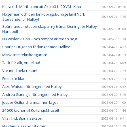
Klara och Märtha om att åka på U-20 VM i Kina
2026-05-22 08:56
Högernian och den Jönköpingsbördige Emil Nork
2026-05-21 19:25
återvänder till Hallby!
Spännande rotation skapar ny tränarlösning för Hallby
2026-05-12 09:00
Handboll
Nu växlar vi upp – och tempot är redan högt!
2026-05-05 13:30
Charles Hugoson förlänger med Hallby!
2026-04-29 14:27
Missa inte teknikdagarna!
2026-04-29 08:59
Tack för allt, Andelina!
2026-04-28 16:09
Var med hela resan!
2026-04-22 17:29
Emma är klar!
2026-04-22 11:43
Alize Watson förlänger med Hallby
2026-04-21 15:37
Andrea Gannsjö förlänger med Hallby
2026-04-20 13:45
Jesper Östlund lämnar herrlaget
2026-04-20 11:00
24 500 kronor till Kultursjukhuset!
2026-04-17 11:16
Vila i frid, Björn Isakson
2026-04-16 16:41
Nu släpps säsongskorten!
2026-04-15 11:55