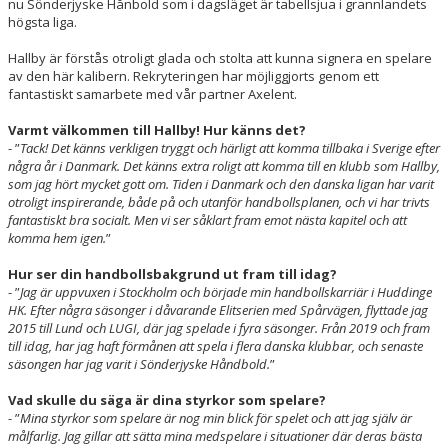
nu Sönderjyske Hånbold som i dagsläget är tabellsjua i grannlandets
NYHETER
högsta liga.
Hallby är förstås otroligt glada och stolta att kunna signera en spelare
KALENDER
av den här kalibern. Rekryteringen har möjliggjorts genom ett
fantastiskt samarbete med vår partner Axelent.
HEMMAVINSTEN
Varmt välkommen till Hallby! Hur känns det?
KLUBBSHOP
- ”
Tack! Det känns verkligen tryggt och härligt att komma tillbaka i Sverige efter
några år i Danmark. Det känns extra roligt att komma till en klubb som Hallby,
som jag hört mycket gott om. Tiden i Danmark och den danska ligan har varit
BILDGALLERI
otroligt inspirerande, både på och utanför handbollsplanen, och vi har trivts
fantastiskt bra socialt. Men vi ser såklart fram emot nästa kapitel och att
komma hem igen.
”
Hur ser din handbollsbakgrund ut fram till idag?
- ”
Jag
ä
r uppvuxen i Stockholm och b
ö
rjade min handbollskarri
ä
r i Huddinge
HK. Efter n
å
gra s
ä
songer i dåvarande Elitserien med Spårvägen, flyttade jag
2015 till Lund och LUGI, där jag spelade i fyra säsonger. Från 2019 och fram
till idag, har jag haft förmånen att spela i flera danska klubbar, och senaste
säsongen har jag varit i Sönderjyske Håndbold.
”
Vad skulle du säga är dina styrkor som spelare?
- ”
Mina styrkor som spelare
ä
r nog min blick f
ö
r spelet och att jag sj
ä
lv
ä
r
m
å
lfarlig. Jag gillar att s
ä
tta mina medspelare i situationer d
ä
r deras b
ä
sta