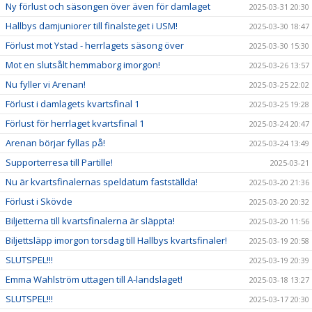
Ny förlust och säsongen över även för damlaget
2025-03-31 20:30
Hallbys damjuniorer till finalsteget i USM!
2025-03-30 18:47
Förlust mot Ystad - herrlagets säsong över
2025-03-30 15:30
Mot en slutsålt hemmaborg imorgon!
2025-03-26 13:57
Nu fyller vi Arenan!
2025-03-25 22:02
Förlust i damlagets kvartsfinal 1
2025-03-25 19:28
Förlust för herrlaget kvartsfinal 1
2025-03-24 20:47
Arenan börjar fyllas på!
2025-03-24 13:49
Supporterresa till Partille!
2025-03-21
Nu är kvartsfinalernas speldatum fastställda!
2025-03-20 21:36
Förlust i Skövde
2025-03-20 20:32
Biljetterna till kvartsfinalerna är släppta!
2025-03-20 11:56
Biljettsläpp imorgon torsdag till Hallbys kvartsfinaler!
2025-03-19 20:58
SLUTSPEL!!!
2025-03-19 20:39
Emma Wahlström uttagen till A-landslaget!
2025-03-18 13:27
SLUTSPEL!!!
2025-03-17 20:30