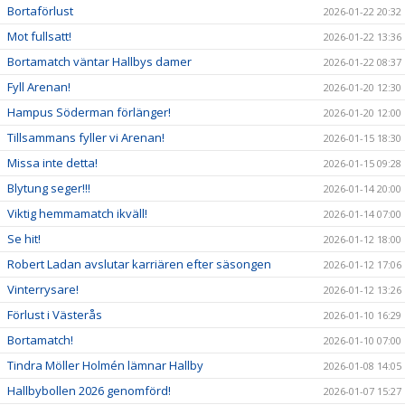
Bortaförlust
2026-01-22 20:32
Mot fullsatt!
2026-01-22 13:36
Bortamatch väntar Hallbys damer
2026-01-22 08:37
Fyll Arenan!
2026-01-20 12:30
Hampus Söderman förlänger!
2026-01-20 12:00
Tillsammans fyller vi Arenan!
2026-01-15 18:30
Missa inte detta!
2026-01-15 09:28
Blytung seger!!!
2026-01-14 20:00
Viktig hemmamatch ikväll!
2026-01-14 07:00
Se hit!
2026-01-12 18:00
Robert Ladan avslutar karriären efter säsongen
2026-01-12 17:06
Vinterrysare!
2026-01-12 13:26
Förlust i Västerås
2026-01-10 16:29
Bortamatch!
2026-01-10 07:00
Tindra Möller Holmén lämnar Hallby
2026-01-08 14:05
Hallbybollen 2026 genomförd!
2026-01-07 15:27