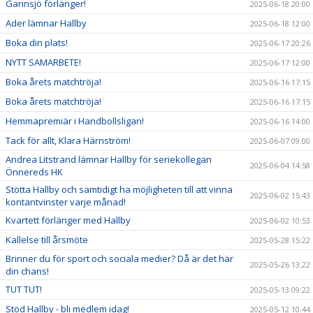
Gannsjö förlänger!
2025-06-18 20:00
Ader lämnar Hallby
2025-06-18 12:00
Boka din plats!
2025-06-17 20:26
NYTT SAMARBETE!
2025-06-17 12:00
Boka årets matchtröja!
2025-06-16 17:15
Boka årets matchtröja!
2025-06-16 17:15
Hemmapremiär i Handbollsligan!
2025-06-16 14:00
Tack för allt, Klara Härnström!
2025-06-07 09:00
Andrea Litstrand lämnar Hallby för seriekollegan
2025-06-04 14:58
Önnereds HK
Stötta Hallby och samtidigt ha möjligheten till att vinna
2025-06-02 15:43
kontantvinster varje månad!
Kvartett förlänger med Hallby
2025-06-02 10:53
Kallelse till årsmöte
2025-05-28 15:22
Brinner du för sport och sociala medier? Då är det här
2025-05-26 13:22
din chans!
TUT TUT!
2025-05-13 09:22
Stöd Hallby - bli medlem idag!
2025-05-12 10:44