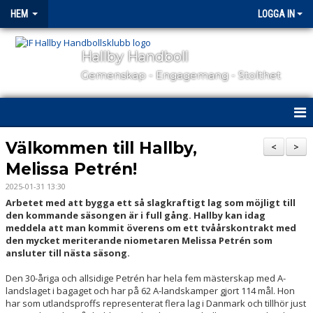
HEM
LOGGA IN
Hallby Handboll
Gemenskap - Engagemang - Stolthet
HEM
Välkommen till Hallby,
<
>
Melissa Petrén!
HALLBY I SAMHÄLLET
2025-01-31 13:30
GÅ PÅ MATCH
Arbetet med att bygga ett så slagkraftigt lag som möjligt till
den kommande säsongen är i full gång. Hallby kan idag
meddela att man kommit överens om ett tvåårskontrakt med
OM KLUBBEN
den mycket meriterande niometaren Melissa Petrén som
ansluter till nästa säsong.
KONTAKT
Den 30-åriga och allsidige Petrén har hela fem mästerskap med A-
landslaget i bagaget och har på 62 A-landskamper gjort 114 mål. Hon
SAMARBETSPARTNERS
har som utlandsproffs representerat flera lag i Danmark och tillhör just