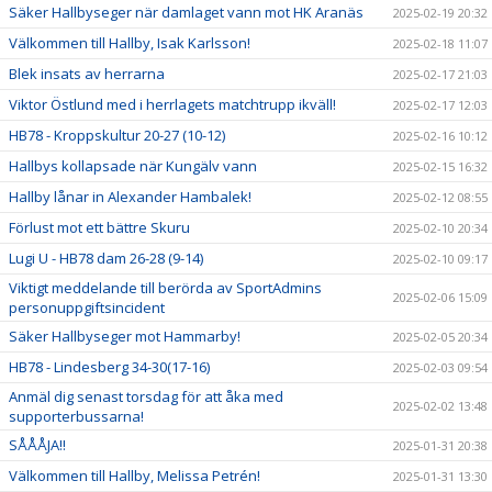
Säker Hallbyseger när damlaget vann mot HK Aranäs
2025-02-19 20:32
Välkommen till Hallby, Isak Karlsson!
2025-02-18 11:07
Blek insats av herrarna
2025-02-17 21:03
Viktor Östlund med i herrlagets matchtrupp ikväll!
2025-02-17 12:03
HB78 - Kroppskultur 20-27 (10-12)
2025-02-16 10:12
Hallbys kollapsade när Kungälv vann
2025-02-15 16:32
Hallby lånar in Alexander Hambalek!
2025-02-12 08:55
Förlust mot ett bättre Skuru
2025-02-10 20:34
Lugi U - HB78 dam 26-28 (9-14)
2025-02-10 09:17
Viktigt meddelande till berörda av SportAdmins
2025-02-06 15:09
personuppgiftsincident
Säker Hallbyseger mot Hammarby!
2025-02-05 20:34
HB78 - Lindesberg 34-30(17-16)
2025-02-03 09:54
Anmäl dig senast torsdag för att åka med
2025-02-02 13:48
supporterbussarna!
SÅÅÅJA!!
2025-01-31 20:38
Välkommen till Hallby, Melissa Petrén!
2025-01-31 13:30