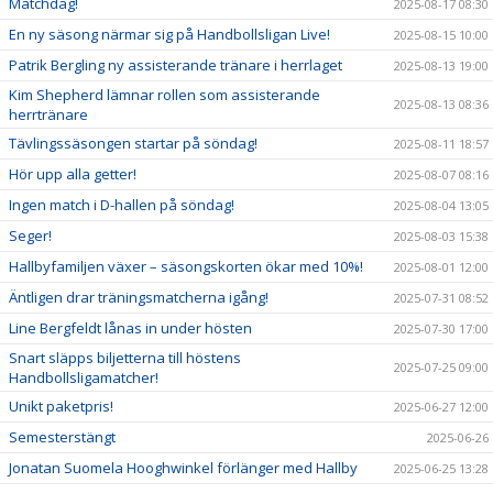
Matchdag!
2025-08-17 08:30
En ny säsong närmar sig på Handbollsligan Live!
2025-08-15 10:00
Patrik Bergling ny assisterande tränare i herrlaget
2025-08-13 19:00
Kim Shepherd lämnar rollen som assisterande
2025-08-13 08:36
herrtränare
Tävlingssäsongen startar på söndag!
2025-08-11 18:57
Hör upp alla getter!
2025-08-07 08:16
Ingen match i D-hallen på söndag!
2025-08-04 13:05
Seger!
2025-08-03 15:38
Hallbyfamiljen växer – säsongskorten ökar med 10%!
2025-08-01 12:00
Äntligen drar träningsmatcherna igång!
2025-07-31 08:52
Line Bergfeldt lånas in under hösten
2025-07-30 17:00
Snart släpps biljetterna till höstens
2025-07-25 09:00
Handbollsligamatcher!
Unikt paketpris!
2025-06-27 12:00
Semesterstängt
2025-06-26
Jonatan Suomela Hooghwinkel förlänger med Hallby
2025-06-25 13:28