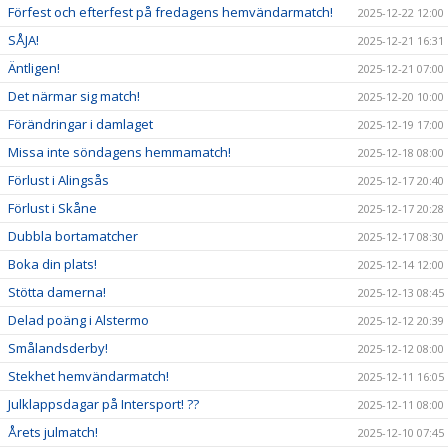
Förfest och efterfest på fredagens hemvändarmatch!
2025-12-22 12:00
SÅJA!
2025-12-21 16:31
Äntligen!
2025-12-21 07:00
Det närmar sig match!
2025-12-20 10:00
Förändringar i damlaget
2025-12-19 17:00
Missa inte söndagens hemmamatch!
2025-12-18 08:00
Förlust i Alingsås
2025-12-17 20:40
Förlust i Skåne
2025-12-17 20:28
Dubbla bortamatcher
2025-12-17 08:30
Boka din plats!
2025-12-14 12:00
Stötta damerna!
2025-12-13 08:45
Delad poäng i Alstermo
2025-12-12 20:39
Smålandsderby!
2025-12-12 08:00
Stekhet hemvändarmatch!
2025-12-11 16:05
Julklappsdagar på Intersport! ??
2025-12-11 08:00
Årets julmatch!
2025-12-10 07:45