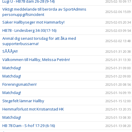
Lugi U - HB78 dam 26-28 (9-14)
2025-02-10 09:17
Viktigt meddelande till berörda av SportAdmins
2025-02-06 15:09
personuppgiftsincident
Säker Hallbyseger mot Hammarby!
2025-02-05 20:34
HB78 - Lindesberg 34-30(17-16)
2025-02-03 09:54
Anmäl dig senast torsdag för att åka med
2025-02-02 13:48
supporterbussarna!
SÅÅÅJA!!
2025-01-31 20:38
Välkommen till Hallby, Melissa Petrén!
2025-01-31 13:30
Matchdag!
2025-01-31 09:00
Matchdag!
2025-01-22 09:00
Föreningsmatchen!
2025-01-20 08:56
Matchdag!
2025-01-16 09:19
Stegefelt lämnar Hallby
2025-01-15 12:00
Hemmaförlust mot Kristianstad HK
2025-01-13 20:35
Matchdag!
2025-01-13 08:30
HB 78 Dam - S-hof 17-29 (6-16)
2025-01-13 08:20