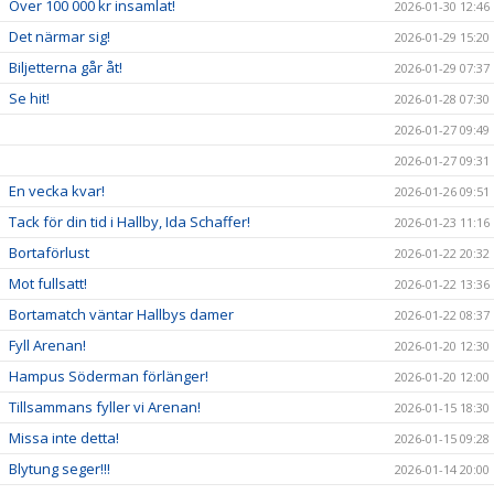
Över 100 000 kr insamlat!
2026-01-30 12:46
Det närmar sig!
2026-01-29 15:20
Biljetterna går åt!
2026-01-29 07:37
Se hit!
2026-01-28 07:30
2026-01-27 09:49
2026-01-27 09:31
En vecka kvar!
2026-01-26 09:51
Tack för din tid i Hallby, Ida Schaffer!
2026-01-23 11:16
Bortaförlust
2026-01-22 20:32
Mot fullsatt!
2026-01-22 13:36
Bortamatch väntar Hallbys damer
2026-01-22 08:37
Fyll Arenan!
2026-01-20 12:30
Hampus Söderman förlänger!
2026-01-20 12:00
Tillsammans fyller vi Arenan!
2026-01-15 18:30
Missa inte detta!
2026-01-15 09:28
Blytung seger!!!
2026-01-14 20:00