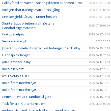
Hallbyfamiljen växer – säsongskorten ökar med 10%!
2025-08-01 12:00
Äntligen drar träningsmatcherna igång!
2025-07-31 08:52
Line Bergfeldt lånas in under hösten
2025-07-30 17:00
Snart släpps biljetterna till höstens
2025-07-25 09:00
Handbollsligamatcher!
Unikt paketpris!
2025-06-27 12:00
Semesterstängt
2025-06-26
Jonatan Suomela Hooghwinkel förlänger med Hallby
2025-06-25 13:28
Gannsjö förlänger!
2025-06-18 20:00
Ader lämnar Hallby
2025-06-18 12:00
Boka din plats!
2025-06-17 20:26
NYTT SAMARBETE!
2025-06-17 12:00
Boka årets matchtröja!
2025-06-16 17:15
Boka årets matchtröja!
2025-06-16 17:15
Hemmapremiär i Handbollsligan!
2025-06-16 14:00
Tack för allt, Klara Härnström!
2025-06-07 09:00
Andrea Litstrand lämnar Hallby för seriekollegan