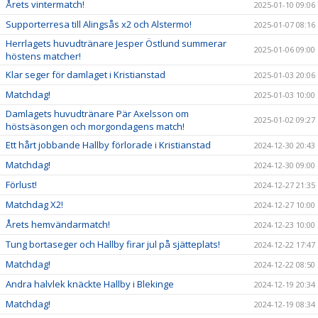
Årets vintermatch!
2025-01-10 09:06
Supporterresa till Alingsås x2 och Alstermo!
2025-01-07 08:16
Herrlagets huvudtränare Jesper Östlund summerar
2025-01-06 09:00
höstens matcher!
Klar seger för damlaget i Kristianstad
2025-01-03 20:06
Matchdag!
2025-01-03 10:00
Damlagets huvudtränare Pär Axelsson om
2025-01-02 09:27
höstsäsongen och morgondagens match!
Ett hårt jobbande Hallby förlorade i Kristianstad
2024-12-30 20:43
Matchdag!
2024-12-30 09:00
Förlust!
2024-12-27 21:35
Matchdag X2!
2024-12-27 10:00
Årets hemvändarmatch!
2024-12-23 10:00
Tung bortaseger och Hallby firar jul på sjätteplats!
2024-12-22 17:47
Matchdag!
2024-12-22 08:50
Andra halvlek knäckte Hallby i Blekinge
2024-12-19 20:34
Matchdag!
2024-12-19 08:34