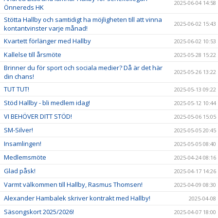
2025-06-04 14:58
Önnereds HK
Stötta Hallby och samtidigt ha möjligheten till att vinna
2025-06-02 15:43
kontantvinster varje månad!
Kvartett förlänger med Hallby
2025-06-02 10:53
Kallelse till årsmöte
2025-05-28 15:22
Brinner du för sport och sociala medier? Då är det här
2025-05-26 13:22
din chans!
TUT TUT!
2025-05-13 09:22
Stöd Hallby - bli medlem idag!
2025-05-12 10:44
VI BEHÖVER DITT STÖD!
2025-05-06 15:05
SM-Silver!
2025-05-05 20:45
Insamlingen!
2025-05-05 08:40
Medlemsmöte
2025-04-24 08:16
Glad påsk!
2025-04-17 14:26
Varmt välkommen till Hallby, Rasmus Thomsen!
2025-04-09 08:30
Alexander Hambalek skriver kontrakt med Hallby!
2025-04-08
Säsongskort 2025/2026!
2025-04-07 18:00