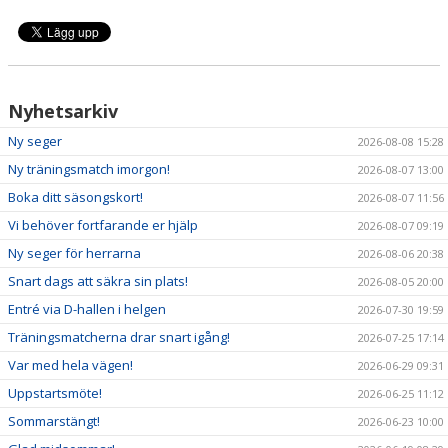
NYHETER
KALENDER
HEMMAVINSTEN
Nyhetsarkiv
Ny seger
2026-08-08 15:28
KLUBBSHOP
Ny träningsmatch imorgon!
2026-08-07 13:00
BILDGALLERI
Boka ditt säsongskort!
2026-08-07 11:56
Vi behöver fortfarande er hjälp
2026-08-07 09:19
Ny seger för herrarna
2026-08-06 20:38
Snart dags att säkra sin plats!
2026-08-05 20:00
Entré via D-hallen i helgen
2026-07-30 19:59
Träningsmatcherna drar snart igång!
2026-07-25 17:14
Var med hela vägen!
2026-06-29 09:31
Uppstartsmöte!
2026-06-25 11:12
Sommarstängt!
2026-06-23 10:00