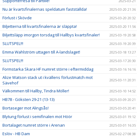
Supporterresa till Partille!
2025-03-21
Nu är kvartsfinalernas speldatum fastställda!
2025-03-20 21:36
Förlust i Skövde
2025-03-20 20:32
Biljetterna till kvartsfinalerna är släppta!
2025-03-20 11:56
Biljettsläpp imorgon torsdag till Hallbys kvartsfinaler!
2025-03-19 20:58
SLUTSPEL!!!
2025-03-19 20:39
Emma Wahlström uttagen till A-landslaget!
2025-03-18 13:27
SLUTSPEL!!!
2025-03-17 20:30
Formstarka Skara HF numret större i eftermiddag
2025-03-16 16:16
Alize Watson stack ut i kvällens förlustmatch mot
2025-03-11 20:31
Sävehof
Välkommen till Hallby, Tindra Möller!
2025-03-10 14:52
HB78 - Göksten 29-21 (13-13)
2025-03-09 20:21
Bortaseger mot Alingsås!
2025-03-05 20:41
Blytung förlust i semifinalen mot Höör
2025-03-01 19:12
Bortalaget numret större i Arenan
2025-03-01 16:35
Eslöv - HB Dam
2025-02-27 08:38