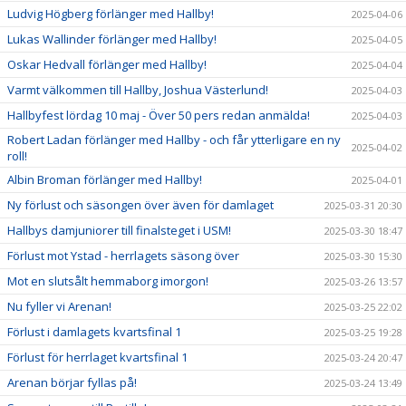
Ludvig Högberg förlänger med Hallby!
2025-04-06
Lukas Wallinder förlänger med Hallby!
2025-04-05
Oskar Hedvall förlänger med Hallby!
2025-04-04
Varmt välkommen till Hallby, Joshua Västerlund!
2025-04-03
Hallbyfest lördag 10 maj - Över 50 pers redan anmälda!
2025-04-03
Robert Ladan förlänger med Hallby - och får ytterligare en ny
2025-04-02
roll!
Albin Broman förlänger med Hallby!
2025-04-01
Ny förlust och säsongen över även för damlaget
2025-03-31 20:30
Hallbys damjuniorer till finalsteget i USM!
2025-03-30 18:47
Förlust mot Ystad - herrlagets säsong över
2025-03-30 15:30
Mot en slutsålt hemmaborg imorgon!
2025-03-26 13:57
Nu fyller vi Arenan!
2025-03-25 22:02
Förlust i damlagets kvartsfinal 1
2025-03-25 19:28
Förlust för herrlaget kvartsfinal 1
2025-03-24 20:47
Arenan börjar fyllas på!
2025-03-24 13:49