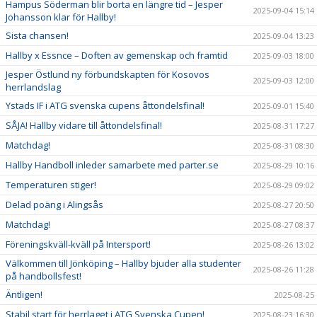
Hampus Söderman blir borta en längre tid – Jesper
2025-09-04 15:14
Johansson klar för Hallby!
Sista chansen!
2025-09-04 13:23
Hallby x Essnce – Doften av gemenskap och framtid
2025-09-03 18:00
Jesper Östlund ny förbundskapten för Kosovos
2025-09-03 12:00
herrlandslag
Ystads IF i ATG svenska cupens åttondelsfinal!
2025-09-01 15:40
SÅJA! Hallby vidare till åttondelsfinal!
2025-08-31 17:27
Matchdag!
2025-08-31 08:30
Hallby Handboll inleder samarbete med parter.se
2025-08-29 10:16
Temperaturen stiger!
2025-08-29 09:02
Delad poäng i Alingsås
2025-08-27 20:50
Matchdag!
2025-08-27 08:37
Föreningskväll-kväll på Intersport!
2025-08-26 13:02
Välkommen till Jönköping – Hallby bjuder alla studenter
2025-08-26 11:28
på handbollsfest!
Äntligen!
2025-08-25
Stabil start för herrlaget i ATG Svenska Cupen!
2025-08-23 16:30