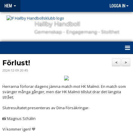
HEM
LOGGA IN
Hallby Handboll
Gemenskap - Engagemang - Stolthet
HEM
Förlust!
<
>
2024-12-09 20:45
HALLBY I SAMHÄLLET
GÅ PÅ MATCH
Herrarna förlorar dagens jämna match mot HK Malmö. En match som
svänger många gånger, men där HK Malmö tillslut drar det längsta
strået.
OM KLUBBEN
Slutresultatet presenteras av Dina Försäkringar.
KONTAKT
📸 Magnus Schälin
SAMARBETSPARTNERS
Vi kommer igen! 💙