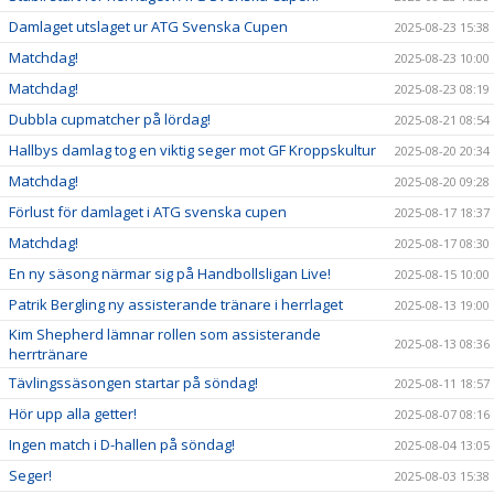
Damlaget utslaget ur ATG Svenska Cupen
2025-08-23 15:38
Matchdag!
2025-08-23 10:00
Matchdag!
2025-08-23 08:19
Dubbla cupmatcher på lördag!
2025-08-21 08:54
Hallbys damlag tog en viktig seger mot GF Kroppskultur
2025-08-20 20:34
Matchdag!
2025-08-20 09:28
Förlust för damlaget i ATG svenska cupen
2025-08-17 18:37
Matchdag!
2025-08-17 08:30
En ny säsong närmar sig på Handbollsligan Live!
2025-08-15 10:00
Patrik Bergling ny assisterande tränare i herrlaget
2025-08-13 19:00
Kim Shepherd lämnar rollen som assisterande
2025-08-13 08:36
herrtränare
Tävlingssäsongen startar på söndag!
2025-08-11 18:57
Hör upp alla getter!
2025-08-07 08:16
Ingen match i D-hallen på söndag!
2025-08-04 13:05
Seger!
2025-08-03 15:38