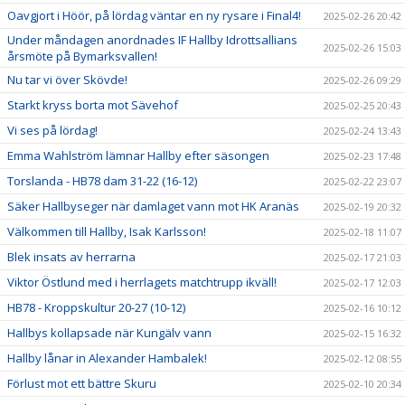
Oavgjort i Höör, på lördag väntar en ny rysare i Final4!
2025-02-26 20:42
Under måndagen anordnades IF Hallby Idrottsallians
2025-02-26 15:03
årsmöte på Bymarksvallen!
Nu tar vi över Skövde!
2025-02-26 09:29
Starkt kryss borta mot Sävehof
2025-02-25 20:43
Vi ses på lördag!
2025-02-24 13:43
Emma Wahlström lämnar Hallby efter säsongen
2025-02-23 17:48
Torslanda - HB78 dam 31-22 (16-12)
2025-02-22 23:07
Säker Hallbyseger när damlaget vann mot HK Aranäs
2025-02-19 20:32
Välkommen till Hallby, Isak Karlsson!
2025-02-18 11:07
Blek insats av herrarna
2025-02-17 21:03
Viktor Östlund med i herrlagets matchtrupp ikväll!
2025-02-17 12:03
HB78 - Kroppskultur 20-27 (10-12)
2025-02-16 10:12
Hallbys kollapsade när Kungälv vann
2025-02-15 16:32
Hallby lånar in Alexander Hambalek!
2025-02-12 08:55
Förlust mot ett bättre Skuru
2025-02-10 20:34