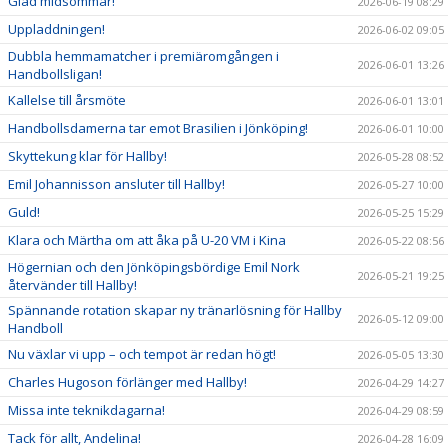
Glad midsommar!
2026-06-19 08:29
Uppladdningen!
2026-06-02 09:05
Dubbla hemmamatcher i premiäromgången i
2026-06-01 13:26
Handbollsligan!
Kallelse till årsmöte
2026-06-01 13:01
Handbollsdamerna tar emot Brasilien i Jönköping!
2026-06-01 10:00
Skyttekung klar för Hallby!
2026-05-28 08:52
Emil Johannisson ansluter till Hallby!
2026-05-27 10:00
Guld!
2026-05-25 15:29
Klara och Märtha om att åka på U-20 VM i Kina
2026-05-22 08:56
Högernian och den Jönköpingsbördige Emil Nork
2026-05-21 19:25
återvänder till Hallby!
Spännande rotation skapar ny tränarlösning för Hallby
2026-05-12 09:00
Handboll
Nu växlar vi upp – och tempot är redan högt!
2026-05-05 13:30
Charles Hugoson förlänger med Hallby!
2026-04-29 14:27
Missa inte teknikdagarna!
2026-04-29 08:59
Tack för allt, Andelina!
2026-04-28 16:09