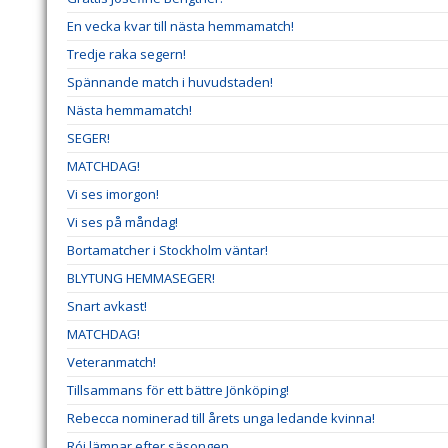
En vecka kvar till nästa hemmamatch!
Tredje raka segern!
Spännande match i huvudstaden!
Nästa hemmamatch!
SEGER!
MATCHDAG!
Vi ses imorgon!
Vi ses på måndag!
Bortamatcher i Stockholm väntar!
BLYTUNG HEMMASEGER!
Snart avkast!
MATCHDAG!
Veteranmatch!
Tillsammans för ett bättre Jönköping!
Rebecca nominerad till årets unga ledande kvinna!
Rói lämnar efter säsongen