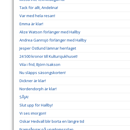
Tack för allt, Andelina!
Var med hela resan!
Emma är klar!
Alize Watson förlänger med Hallby
Andrea Gannsjö förlänger med Hallby
Jesper Östlund lämnar herrlaget
24 500 kronor till Kultursjukhuset!
Vila i frid, Björn Isakson
Nu släpps säsongskorten!
Dickner är klar!
Nordendorph är klar!
SÅJA!
Slut upp för Hallby!
Vi ses imorgon!
Oskar Hedvall blir borta en längre tid
Framgångar på ungdomssidan