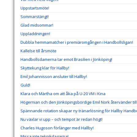
Uppstartsmöte!
Sommarstängt!
Glad midsommar!
Uppladdningen!
Dubbla hemmamatcher i premiäromgången i Handbollsligan!
Kallelse till årsmöte
Handbollsdamerna tar emot Brasilien i Jönköping!
Skyttekung klar för Hallby!
Emil Johannisson ansluter till Hallby!
Guld!
Klara och Märtha om att åka på U-20 VM i Kina
Högernian och den Jönköpingsbördige Emil Nork återvänder till 
Spännande rotation skapar ny tränarlösning för Hallby Handbo
Nu växlar vi upp – och tempot är redan högt!
Charles Hugoson förlänger med Hallby!
Missa inte teknikdagarna!