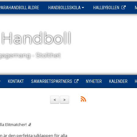
PARAHANDBOLL ÄLDRE
HANDBOLLSSKOLA
HALLBYBOLLEN
 Handboll
agemang - Stolthet
KONTAKT
SAMARBETSPARTNERS
NYHETER
KALENDER
<
>
a Elitmatcher! 🧦
r den perfekta julklappen för alla