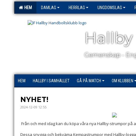
HEM
DAMLAG
HERRLAG
UNGDOMSLAG
Hallby
Gemenskap - Eng
HEM
HALLBY I SAMHÄLLET
GÅ PÅ MATCH
OM KLUBBEN
NYHET!
2024-12-09 12:55
Från och med idag kan du köpa våra nya Hallby-strumpor på all
Dessa snygga och bekväma Kempastrumpor med Hallby-loggan ä