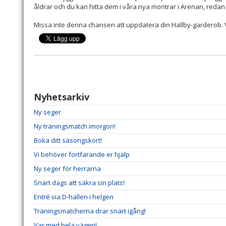
åldrar och du kan hitta dem i våra nya montrar i Arenan, redan t
Missa inte denna chansen att uppdatera din Hallby-garderob. V
Nyhetsarkiv
Ny seger
Ny träningsmatch imorgon!
Boka ditt säsongskort!
Vi behöver fortfarande er hjälp
Ny seger för herrarna
Snart dags att säkra sin plats!
Entré via D-hallen i helgen
Träningsmatcherna drar snart igång!
Var med hela vägen!