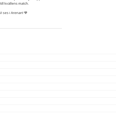
ill kvällens match.
i ses i Arenan! 💙