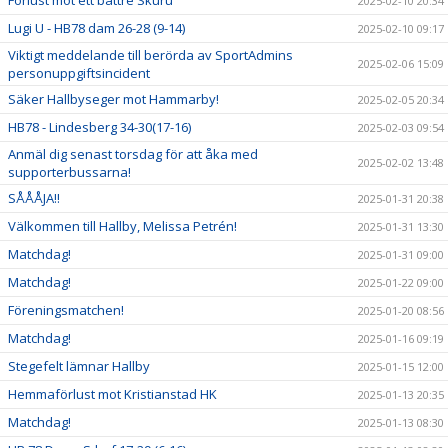
2025-02-10 20:34
Lugi U - HB78 dam 26-28 (9-14)
2025-02-10 09:17
Viktigt meddelande till berörda av SportAdmins
2025-02-06 15:09
personuppgiftsincident
Säker Hallbyseger mot Hammarby!
2025-02-05 20:34
HB78 - Lindesberg 34-30(17-16)
2025-02-03 09:54
Anmäl dig senast torsdag för att åka med
2025-02-02 13:48
supporterbussarna!
SÅÅÅJA!!
2025-01-31 20:38
Välkommen till Hallby, Melissa Petrén!
2025-01-31 13:30
Matchdag!
2025-01-31 09:00
Matchdag!
2025-01-22 09:00
Föreningsmatchen!
2025-01-20 08:56
Matchdag!
2025-01-16 09:19
Stegefelt lämnar Hallby
2025-01-15 12:00
Hemmaförlust mot Kristianstad HK
2025-01-13 20:35
Matchdag!
2025-01-13 08:30