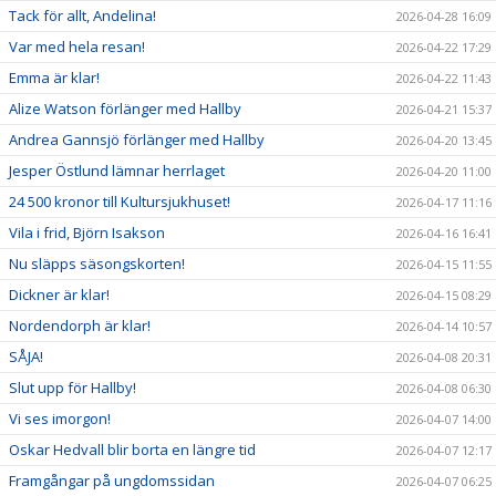
Tack för allt, Andelina!
2026-04-28 16:09
Var med hela resan!
2026-04-22 17:29
Emma är klar!
2026-04-22 11:43
Alize Watson förlänger med Hallby
2026-04-21 15:37
Andrea Gannsjö förlänger med Hallby
2026-04-20 13:45
Jesper Östlund lämnar herrlaget
2026-04-20 11:00
24 500 kronor till Kultursjukhuset!
2026-04-17 11:16
Vila i frid, Björn Isakson
2026-04-16 16:41
Nu släpps säsongskorten!
2026-04-15 11:55
Dickner är klar!
2026-04-15 08:29
Nordendorph är klar!
2026-04-14 10:57
SÅJA!
2026-04-08 20:31
Slut upp för Hallby!
2026-04-08 06:30
Vi ses imorgon!
2026-04-07 14:00
Oskar Hedvall blir borta en längre tid
2026-04-07 12:17
Framgångar på ungdomssidan
2026-04-07 06:25