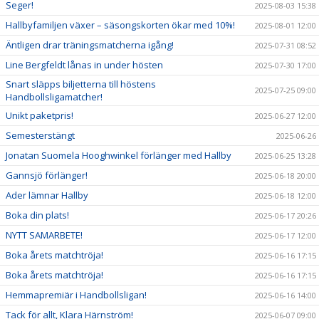
Seger!
2025-08-03 15:38
Hallbyfamiljen växer – säsongskorten ökar med 10%!
2025-08-01 12:00
Äntligen drar träningsmatcherna igång!
2025-07-31 08:52
Line Bergfeldt lånas in under hösten
2025-07-30 17:00
Snart släpps biljetterna till höstens
2025-07-25 09:00
Handbollsligamatcher!
Unikt paketpris!
2025-06-27 12:00
Semesterstängt
2025-06-26
Jonatan Suomela Hooghwinkel förlänger med Hallby
2025-06-25 13:28
Gannsjö förlänger!
2025-06-18 20:00
Ader lämnar Hallby
2025-06-18 12:00
Boka din plats!
2025-06-17 20:26
NYTT SAMARBETE!
2025-06-17 12:00
Boka årets matchtröja!
2025-06-16 17:15
Boka årets matchtröja!
2025-06-16 17:15
Hemmapremiär i Handbollsligan!
2025-06-16 14:00
Tack för allt, Klara Härnström!
2025-06-07 09:00