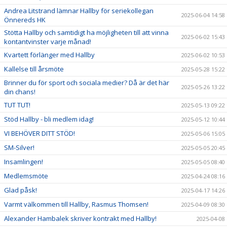
Andrea Litstrand lämnar Hallby för seriekollegan
2025-06-04 14:58
Önnereds HK
Stötta Hallby och samtidigt ha möjligheten till att vinna
2025-06-02 15:43
kontantvinster varje månad!
Kvartett förlänger med Hallby
2025-06-02 10:53
Kallelse till årsmöte
2025-05-28 15:22
Brinner du för sport och sociala medier? Då är det här
2025-05-26 13:22
din chans!
TUT TUT!
2025-05-13 09:22
Stöd Hallby - bli medlem idag!
2025-05-12 10:44
VI BEHÖVER DITT STÖD!
2025-05-06 15:05
SM-Silver!
2025-05-05 20:45
Insamlingen!
2025-05-05 08:40
Medlemsmöte
2025-04-24 08:16
Glad påsk!
2025-04-17 14:26
Varmt välkommen till Hallby, Rasmus Thomsen!
2025-04-09 08:30
Alexander Hambalek skriver kontrakt med Hallby!
2025-04-08