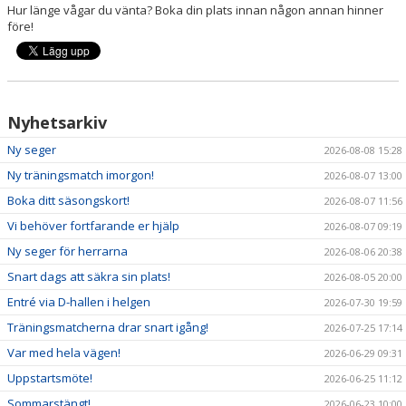
Hur länge vågar du vänta? Boka din plats innan någon annan hinner
NYHETER
före!
KALENDER
HEMMAVINSTEN
Nyhetsarkiv
KLUBBSHOP
Ny seger
2026-08-08 15:28
BILDGALLERI
Ny träningsmatch imorgon!
2026-08-07 13:00
Boka ditt säsongskort!
2026-08-07 11:56
Vi behöver fortfarande er hjälp
2026-08-07 09:19
Ny seger för herrarna
2026-08-06 20:38
Snart dags att säkra sin plats!
2026-08-05 20:00
Entré via D-hallen i helgen
2026-07-30 19:59
Träningsmatcherna drar snart igång!
2026-07-25 17:14
Var med hela vägen!
2026-06-29 09:31
Uppstartsmöte!
2026-06-25 11:12
Sommarstängt!
2026-06-23 10:00