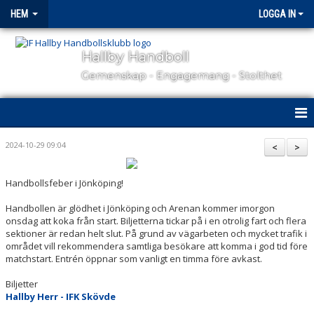
HEM
LOGGA IN
Hallby Handboll
Gemenskap - Engagemang - Stolthet
HEM
2024-10-29 09:04
<
>
HALLBY I SAMHÄLLET
Handbollsfeber i Jönköping!
GÅ PÅ MATCH
Handbollen är glödhet i Jönköping och Arenan kommer imorgon
onsdag att koka från start. Biljetterna tickar på i en otrolig fart och flera
OM KLUBBEN
sektioner är redan helt slut. På grund av vägarbeten och mycket trafik i
området vill rekommendera samtliga besökare att komma i god tid före
matchstart. Entrén öppnar som vanligt en timma före avkast.
KONTAKT
Biljetter
SAMARBETSPARTNERS
Hallby Herr - IFK Skövde