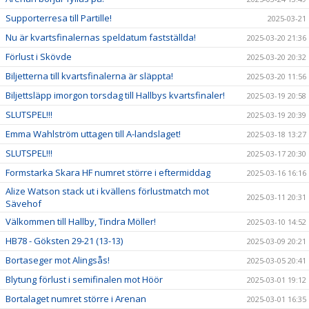
Supporterresa till Partille!
2025-03-21
Nu är kvartsfinalernas speldatum fastställda!
2025-03-20 21:36
Förlust i Skövde
2025-03-20 20:32
Biljetterna till kvartsfinalerna är släppta!
2025-03-20 11:56
Biljettsläpp imorgon torsdag till Hallbys kvartsfinaler!
2025-03-19 20:58
SLUTSPEL!!!
2025-03-19 20:39
Emma Wahlström uttagen till A-landslaget!
2025-03-18 13:27
SLUTSPEL!!!
2025-03-17 20:30
Formstarka Skara HF numret större i eftermiddag
2025-03-16 16:16
Alize Watson stack ut i kvällens förlustmatch mot
2025-03-11 20:31
Sävehof
Välkommen till Hallby, Tindra Möller!
2025-03-10 14:52
HB78 - Göksten 29-21 (13-13)
2025-03-09 20:21
Bortaseger mot Alingsås!
2025-03-05 20:41
Blytung förlust i semifinalen mot Höör
2025-03-01 19:12
Bortalaget numret större i Arenan
2025-03-01 16:35