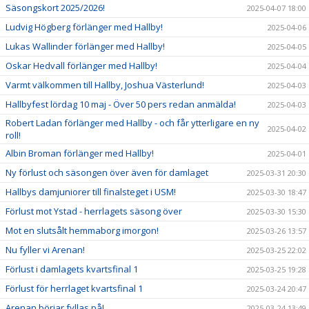
Säsongskort 2025/2026!
2025-04-07 18:00
Ludvig Högberg förlänger med Hallby!
2025-04-06
Lukas Wallinder förlänger med Hallby!
2025-04-05
Oskar Hedvall förlänger med Hallby!
2025-04-04
Varmt välkommen till Hallby, Joshua Västerlund!
2025-04-03
Hallbyfest lördag 10 maj - Över 50 pers redan anmälda!
2025-04-03
Robert Ladan förlänger med Hallby - och får ytterligare en ny
2025-04-02
roll!
Albin Broman förlänger med Hallby!
2025-04-01
Ny förlust och säsongen över även för damlaget
2025-03-31 20:30
Hallbys damjuniorer till finalsteget i USM!
2025-03-30 18:47
Förlust mot Ystad - herrlagets säsong över
2025-03-30 15:30
Mot en slutsålt hemmaborg imorgon!
2025-03-26 13:57
Nu fyller vi Arenan!
2025-03-25 22:02
Förlust i damlagets kvartsfinal 1
2025-03-25 19:28
Förlust för herrlaget kvartsfinal 1
2025-03-24 20:47
Arenan börjar fyllas på!
2025-03-24 13:49