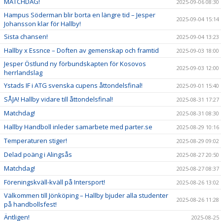
MATCHDAG!
2025-09-06 08:30
Hampus Söderman blir borta en längre tid – Jesper
2025-09-04 15:14
Johansson klar för Hallby!
Sista chansen!
2025-09-04 13:23
Hallby x Essnce – Doften av gemenskap och framtid
2025-09-03 18:00
Jesper Östlund ny förbundskapten för Kosovos
2025-09-03 12:00
herrlandslag
Ystads IF i ATG svenska cupens åttondelsfinal!
2025-09-01 15:40
SÅJA! Hallby vidare till åttondelsfinal!
2025-08-31 17:27
Matchdag!
2025-08-31 08:30
Hallby Handboll inleder samarbete med parter.se
2025-08-29 10:16
Temperaturen stiger!
2025-08-29 09:02
Delad poäng i Alingsås
2025-08-27 20:50
Matchdag!
2025-08-27 08:37
Föreningskväll-kväll på Intersport!
2025-08-26 13:02
Välkommen till Jönköping – Hallby bjuder alla studenter
2025-08-26 11:28
på handbollsfest!
Äntligen!
2025-08-25