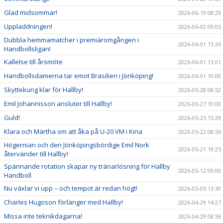
Glad midsommar!
2026-06-19 08:29
Uppladdningen!
2026-06-02 09:05
Dubbla hemmamatcher i premiäromgången i
2026-06-01 13:26
Handbollsligan!
Kallelse till årsmöte
2026-06-01 13:01
Handbollsdamerna tar emot Brasilien i Jönköping!
2026-06-01 10:00
Skyttekung klar för Hallby!
2026-05-28 08:52
Emil Johannisson ansluter till Hallby!
2026-05-27 10:00
Guld!
2026-05-25 15:29
Klara och Märtha om att åka på U-20 VM i Kina
2026-05-22 08:56
Högernian och den Jönköpingsbördige Emil Nork
2026-05-21 19:25
återvänder till Hallby!
Spännande rotation skapar ny tränarlösning för Hallby
2026-05-12 09:00
Handboll
Nu växlar vi upp – och tempot är redan högt!
2026-05-05 13:30
Charles Hugoson förlänger med Hallby!
2026-04-29 14:27
Missa inte teknikdagarna!
2026-04-29 08:59