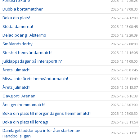
Förlust i Skåne
2025-12-17 20:28
Dubbla bortamatcher
2025-12-17 08:30
Boka din plats!
2025-12-14 12:00
Stötta damerna!
2025-12-13 08:45
Delad poäng i Alstermo
2025-12-12 20:39
Smålandsderby!
2025-12-12 08:00
Stekhet hemvändarmatch!
2025-12-11 16:05
Julklappsdagar på Intersport! ??
2025-12-11 08:00
Årets julmatch!
2025-12-10 07:45
Missa inte årets hemvändarmatch!
2025-12-08 13:49
Årets julmatch!
2025-12-08 13:37
Oavgjort i Arenan
2025-12-06 16:38
Äntligen hemmamatch!
2025-12-06 07:00
Boka din plats till morgondagens hemmamatch!
2025-12-05 08:30
Boka din plats till lördag!
2025-12-03 11:54
Damlaget laddar upp inför återstarten av
2025-12-02 13:01
Handbollsligan