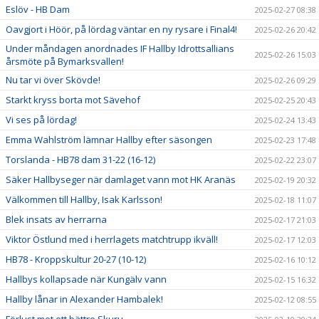
Eslöv - HB Dam
2025-02-27 08:38
Oavgjort i Höör, på lördag väntar en ny rysare i Final4!
2025-02-26 20:42
Under måndagen anordnades IF Hallby Idrottsallians
2025-02-26 15:03
årsmöte på Bymarksvallen!
Nu tar vi över Skövde!
2025-02-26 09:29
Starkt kryss borta mot Sävehof
2025-02-25 20:43
Vi ses på lördag!
2025-02-24 13:43
Emma Wahlström lämnar Hallby efter säsongen
2025-02-23 17:48
Torslanda - HB78 dam 31-22 (16-12)
2025-02-22 23:07
Säker Hallbyseger när damlaget vann mot HK Aranäs
2025-02-19 20:32
Välkommen till Hallby, Isak Karlsson!
2025-02-18 11:07
Blek insats av herrarna
2025-02-17 21:03
Viktor Östlund med i herrlagets matchtrupp ikväll!
2025-02-17 12:03
HB78 - Kroppskultur 20-27 (10-12)
2025-02-16 10:12
Hallbys kollapsade när Kungälv vann
2025-02-15 16:32
Hallby lånar in Alexander Hambalek!
2025-02-12 08:55
Förlust mot ett bättre Skuru