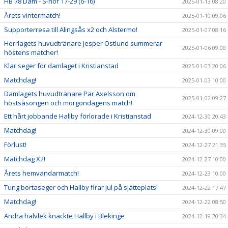
HB 78 Dam - S-hof 17-29 (6-16)
2025-01-13 08:20
Årets vintermatch!
2025-01-10 09:06
Supporterresa till Alingsås x2 och Alstermo!
2025-01-07 08:16
Herrlagets huvudtränare Jesper Östlund summerar
2025-01-06 09:00
höstens matcher!
Klar seger för damlaget i Kristianstad
2025-01-03 20:06
Matchdag!
2025-01-03 10:00
Damlagets huvudtränare Pär Axelsson om
2025-01-02 09:27
höstsäsongen och morgondagens match!
Ett hårt jobbande Hallby förlorade i Kristianstad
2024-12-30 20:43
Matchdag!
2024-12-30 09:00
Förlust!
2024-12-27 21:35
Matchdag X2!
2024-12-27 10:00
Årets hemvändarmatch!
2024-12-23 10:00
Tung bortaseger och Hallby firar jul på sjätteplats!
2024-12-22 17:47
Matchdag!
2024-12-22 08:50
Andra halvlek knäckte Hallby i Blekinge
2024-12-19 20:34