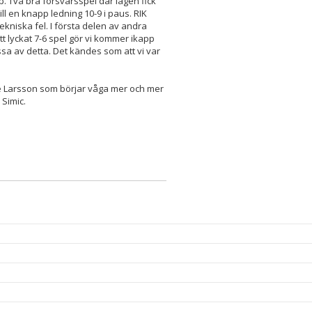
. Två bra försvarsspel där lagen fick
ill en knapp ledning 10-9 i paus. RIK
ekniska fel. I första delen av andra
 Ett lyckat 7-6 spel gör vi kommer ikapp
ssa av detta. Det kändes som att vi var
Alice Larsson som börjar våga mer och mer
 Simic.