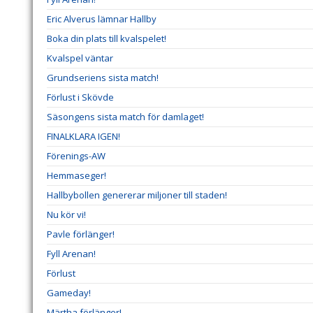
Eric Alverus lämnar Hallby
Boka din plats till kvalspelet!
Kvalspel väntar
Grundseriens sista match!
Förlust i Skövde
Säsongens sista match för damlaget!
FINALKLARA IGEN!
Förenings-AW
Hemmaseger!
Hallbybollen genererar miljoner till staden!
Nu kör vi!
Pavle förlänger!
Fyll Arenan!
Förlust
Gameday!
Märtha förlänger!