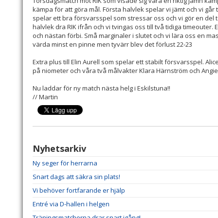
Torsdagsmatch mot RIK som visade sig vara en riktig jämn kamp
kämpa för att göra mål. Första halvlek spelar vi jämt och vi går t
spelar ett bra försvarsspel som stressar oss och vi gör en del t
halvlek dra RIK ifrån och vi tvingas oss till två tidiga timeouter.
och nästan förbi. Små marginaler i slutet och vi lära oss en ma
värda minst en pinne men tyvärr blev det förlust 22-23
Extra plus till Elin Aurell som spelar ett stabilt försvarsspel. 
på niometer och våra två målvakter Klara Härnström och Angie
Nu laddar för ny match nästa helg i Eskilstuna!!
// Martin
Nyhetsarkiv
Ny seger för herrarna
Snart dags att säkra sin plats!
Vi behöver fortfarande er hjälp
Entré via D-hallen i helgen
Träningsmatcherna drar snart igång!