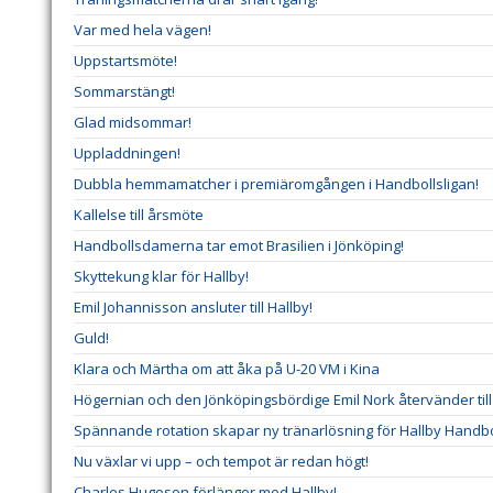
Var med hela vägen!
Uppstartsmöte!
Sommarstängt!
Glad midsommar!
Uppladdningen!
Dubbla hemmamatcher i premiäromgången i Handbollsligan!
Kallelse till årsmöte
Handbollsdamerna tar emot Brasilien i Jönköping!
Skyttekung klar för Hallby!
Emil Johannisson ansluter till Hallby!
Guld!
Klara och Märtha om att åka på U-20 VM i Kina
Högernian och den Jönköpingsbördige Emil Nork återvänder till 
Spännande rotation skapar ny tränarlösning för Hallby Handbo
Nu växlar vi upp – och tempot är redan högt!
Charles Hugoson förlänger med Hallby!