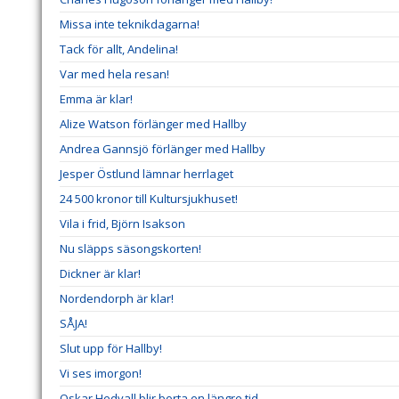
Missa inte teknikdagarna!
Tack för allt, Andelina!
Var med hela resan!
Emma är klar!
Alize Watson förlänger med Hallby
Andrea Gannsjö förlänger med Hallby
Jesper Östlund lämnar herrlaget
24 500 kronor till Kultursjukhuset!
Vila i frid, Björn Isakson
Nu släpps säsongskorten!
Dickner är klar!
Nordendorph är klar!
SÅJA!
Slut upp för Hallby!
Vi ses imorgon!
Oskar Hedvall blir borta en längre tid