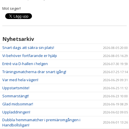
NYHETER
Mot seger!
KALENDER
HEMMAVINSTEN
Nyhetsarkiv
KLUBBSHOP
Snart dags att säkra sin plats!
2026-08-05 20:00
BILDGALLERI
Vi behöver fortfarande er hjälp
2026-08-05 16:29
Entré via D-hallen i helgen
2026-07-30 19:59
Träningsmatcherna drar snart igång!
2026-07-25 17:14
Var med hela vägen!
2026-06-29 09:31
Uppstartsmöte!
2026-06-25 11:12
Sommarstängt!
2026-06-23 10:00
Glad midsommar!
2026-06-19 08:29
Uppladdningen!
2026-06-02 09:05
Dubbla hemmamatcher i premiäromgången i
2026-06-01 13:26
Handbollsligan!