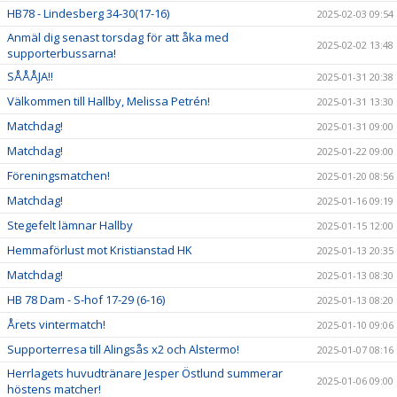
HB78 - Lindesberg 34-30(17-16)
2025-02-03 09:54
Anmäl dig senast torsdag för att åka med
2025-02-02 13:48
supporterbussarna!
SÅÅÅJA!!
2025-01-31 20:38
Välkommen till Hallby, Melissa Petrén!
2025-01-31 13:30
Matchdag!
2025-01-31 09:00
Matchdag!
2025-01-22 09:00
Föreningsmatchen!
2025-01-20 08:56
Matchdag!
2025-01-16 09:19
Stegefelt lämnar Hallby
2025-01-15 12:00
Hemmaförlust mot Kristianstad HK
2025-01-13 20:35
Matchdag!
2025-01-13 08:30
HB 78 Dam - S-hof 17-29 (6-16)
2025-01-13 08:20
Årets vintermatch!
2025-01-10 09:06
Supporterresa till Alingsås x2 och Alstermo!
2025-01-07 08:16
Herrlagets huvudtränare Jesper Östlund summerar
2025-01-06 09:00
höstens matcher!