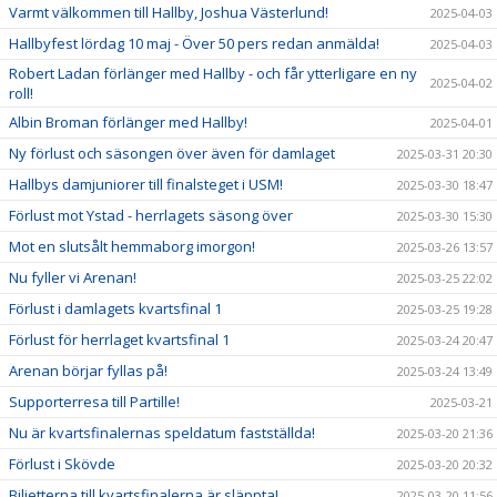
Varmt välkommen till Hallby, Joshua Västerlund!
2025-04-03
Hallbyfest lördag 10 maj - Över 50 pers redan anmälda!
2025-04-03
Robert Ladan förlänger med Hallby - och får ytterligare en ny
2025-04-02
roll!
Albin Broman förlänger med Hallby!
2025-04-01
Ny förlust och säsongen över även för damlaget
2025-03-31 20:30
Hallbys damjuniorer till finalsteget i USM!
2025-03-30 18:47
Förlust mot Ystad - herrlagets säsong över
2025-03-30 15:30
Mot en slutsålt hemmaborg imorgon!
2025-03-26 13:57
Nu fyller vi Arenan!
2025-03-25 22:02
Förlust i damlagets kvartsfinal 1
2025-03-25 19:28
Förlust för herrlaget kvartsfinal 1
2025-03-24 20:47
Arenan börjar fyllas på!
2025-03-24 13:49
Supporterresa till Partille!
2025-03-21
Nu är kvartsfinalernas speldatum fastställda!
2025-03-20 21:36
Förlust i Skövde
2025-03-20 20:32
Biljetterna till kvartsfinalerna är släppta!
2025-03-20 11:56