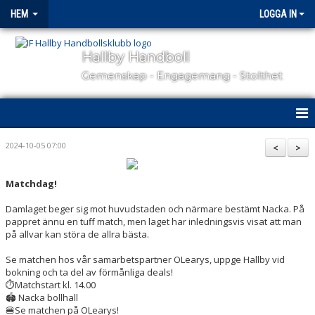
HEM
LOGGA IN
Hallby Handboll
Gemenskap - Engagemang - Stolthet
HEM
2024-10-05 07:00
<
>
HALLBY I SAMHÄLLET
Matchdag!
GÅ PÅ MATCH
Damlaget beger sig mot huvudstaden och närmare bestämt Nacka. På
pappret ännu en tuff match, men laget har inledningsvis visat att man
OM KLUBBEN
på allvar kan störa de allra bästa.
Se matchen hos vår samarbetspartner OLearys, uppge Hallby vid
KONTAKT
bokning och ta del av förmånliga deals!
⏱Matchstart kl. 14.00
SAMARBETSPARTNERS
🏟 Nacka bollhall
🍔Se matchen på OLearys!