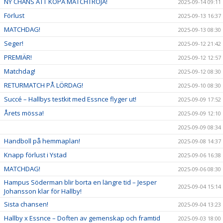
NY CHANS ATT KÖPA MATCHTRÖJA!
2025-09-14 09:11
Förlust
2025-09-13 16:37
MATCHDAG!
2025-09-13 08:30
Seger!
2025-09-12 21:42
PREMIÄR!
2025-09-12 12:57
Matchdag!
2025-09-12 08:30
RETURMATCH PÅ LÖRDAG!
2025-09-10 08:30
Succé – Hallbys testkit med Essnce flyger ut!
2025-09-09 17:52
Årets mössa!
2025-09-09 12:10
2025-09-09 08:34
Handboll på hemmaplan!
2025-09-08 14:37
Knapp förlust i Ystad
2025-09-06 16:38
MATCHDAG!
2025-09-06 08:30
Hampus Söderman blir borta en längre tid – Jesper
2025-09-04 15:14
Johansson klar för Hallby!
Sista chansen!
2025-09-04 13:23
Hallby x Essnce – Doften av gemenskap och framtid
2025-09-03 18:00