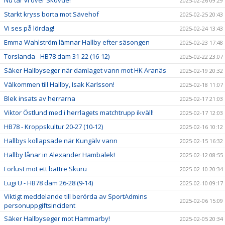
2025-02-26 09:29
Starkt kryss borta mot Sävehof
2025-02-25 20:43
Vi ses på lördag!
2025-02-24 13:43
Emma Wahlström lämnar Hallby efter säsongen
2025-02-23 17:48
Torslanda - HB78 dam 31-22 (16-12)
2025-02-22 23:07
Säker Hallbyseger när damlaget vann mot HK Aranäs
2025-02-19 20:32
Välkommen till Hallby, Isak Karlsson!
2025-02-18 11:07
Blek insats av herrarna
2025-02-17 21:03
Viktor Östlund med i herrlagets matchtrupp ikväll!
2025-02-17 12:03
HB78 - Kroppskultur 20-27 (10-12)
2025-02-16 10:12
Hallbys kollapsade när Kungälv vann
2025-02-15 16:32
Hallby lånar in Alexander Hambalek!
2025-02-12 08:55
Förlust mot ett bättre Skuru
2025-02-10 20:34
Lugi U - HB78 dam 26-28 (9-14)
2025-02-10 09:17
Viktigt meddelande till berörda av SportAdmins
2025-02-06 15:09
personuppgiftsincident
Säker Hallbyseger mot Hammarby!
2025-02-05 20:34