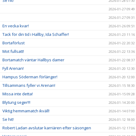
Se hit!
2026-01-28 07:30
2026-01-27 09:49
2026-01-27 09:31
En vecka kvar!
2026-01-26 09:51
Tack för din tid i Hallby, Ida Schaffer!
2026-01-23 11:16
Bortaförlust
2026-01-22 20:32
Mot fullsatt!
2026-01-22 13:36
Bortamatch väntar Hallbys damer
2026-01-22 08:37
Fyll Arenan!
2026-01-20 12:30
Hampus Söderman förlänger!
2026-01-20 12:00
Tillsammans fyller vi Arenan!
2026-01-15 18:30
Missa inte detta!
2026-01-15 09:28
Blytung seger!!!
2026-01-14 20:00
Viktig hemmamatch ikväll!
2026-01-14 07:00
Se hit!
2026-01-12 18:00
Robert Ladan avslutar karriären efter säsongen
2026-01-12 17:06