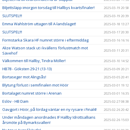
Biljettsläpp imorgon torsdag till Hallbys kvartsfinaler!
2025-03-19 20:58
SLUTSPEL!!!
2025-03-19 20:39
Emma Wahlström uttagen till A-landslaget!
2025-03-18 13:27
SLUTSPEL!!!
2025-03-17 20:30
Formstarka Skara HF numret större i eftermiddag
2025-03-16 16:16
Alize Watson stack ut i kvällens förlustmatch mot
2025-03-11 20:31
Sävehof
Välkommen till Hallby, Tindra Möller!
2025-03-10 14:52
HB78 - Göksten 29-21 (13-13)
2025-03-09 20:21
Bortaseger mot Alingsås!
2025-03-05 20:41
Blytung förlust i semifinalen mot Höör
2025-03-01 19:12
Bortalaget numret större i Arenan
2025-03-01 16:35
Eslöv - HB Dam
2025-02-27 08:38
Oavgjort i Höör, på lördag väntar en ny rysare i Final4!
2025-02-26 20:42
Under måndagen anordnades IF Hallby Idrottsallians
2025-02-26 15:03
årsmöte på Bymarksvallen!
Nu tar vi över Skövde!