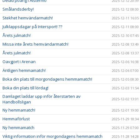
Delad poäng i Alstermo
2025-12-12 20:39
Smålandsderby!
2025-12-12 08:00
Stekhet hemvändarmatch!
2025-12-11 16:05
Julklappsdagar på Intersport! ??
2025-12-11 08:00
Årets julmatch!
2025-12-10 07:45
Missa inte årets hemvändarmatch!
2025-12-08 13:49
Årets julmatch!
2025-12-08 13:37
Oavgjort i Arenan
2025-12-06 16:38
Äntligen hemmamatch!
2025-12-06 07:00
Boka din plats till morgondagens hemmamatch!
2025-12-05 08:30
Boka din plats till lördag!
2025-12-03 11:54
Damlaget laddar upp inför återstarten av
2025-12-02 13:01
Handbollsligan
Ny hemmamatch!
2025-12-01 19:00
Hemmaförlust
2025-11-29 18:34
Ny hemmamatch
2025-11-29 07:00
Viktig information inför morgondagens hemmamatch
2025-11-28 14:28