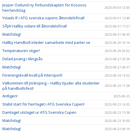
Jesper Östlund ny förbundskapten för Kosovos
2025-09-03 12:00
herrlandslag
Ystads IF i ATG svenska cupens åttondelsfinal!
2025-09-01 15:40
SÅJA! Hallby vidare till åttondelsfinal!
2025-08-31 17:27
Matchdag!
2025-08-31 08:30
Hallby Handboll inleder samarbete med parter.se
2025-08-29 10:16
Temperaturen stiger!
2025-08-29 09:02
Delad poäng i Alingsås
2025-08-27 20:50
Matchdag!
2025-08-27 08:37
Föreningskväll-kväll på Intersport!
2025-08-26 13:02
Välkommen till Jönköping – Hallby bjuder alla studenter
2025-08-26 11:28
på handbollsfest!
Äntligen!
2025-08-25
Stabil start för herrlaget i ATG Svenska Cupen!
2025-08-23 16:30
Damlaget utslaget ur ATG Svenska Cupen
2025-08-23 15:38
Matchdag!
2025-08-23 10:00
Matchdag!
2025-08-23 08:19