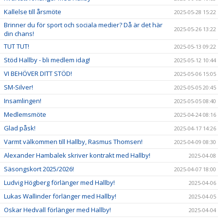
Kallelse till årsmöte
2025-05-28 15:22
Brinner du för sport och sociala medier? Då är det här
2025-05-26 13:22
din chans!
TUT TUT!
2025-05-13 09:22
Stöd Hallby - bli medlem idag!
2025-05-12 10:44
VI BEHÖVER DITT STÖD!
2025-05-06 15:05
SM-Silver!
2025-05-05 20:45
Insamlingen!
2025-05-05 08:40
Medlemsmöte
2025-04-24 08:16
Glad påsk!
2025-04-17 14:26
Varmt välkommen till Hallby, Rasmus Thomsen!
2025-04-09 08:30
Alexander Hambalek skriver kontrakt med Hallby!
2025-04-08
Säsongskort 2025/2026!
2025-04-07 18:00
Ludvig Högberg förlänger med Hallby!
2025-04-06
Lukas Wallinder förlänger med Hallby!
2025-04-05
Oskar Hedvall förlänger med Hallby!
2025-04-04