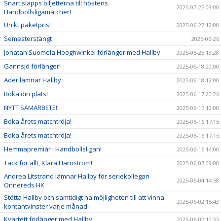
Snart släpps biljetterna till höstens
2025-07-25 09:00
Handbollsligamatcher!
Unikt paketpris!
2025-06-27 12:00
Semesterstängt
2025-06-26
Jonatan Suomela Hooghwinkel förlänger med Hallby
2025-06-25 13:28
Gannsjö förlänger!
2025-06-18 20:00
Ader lämnar Hallby
2025-06-18 12:00
Boka din plats!
2025-06-17 20:26
NYTT SAMARBETE!
2025-06-17 12:00
Boka årets matchtröja!
2025-06-16 17:15
Boka årets matchtröja!
2025-06-16 17:15
Hemmapremiär i Handbollsligan!
2025-06-16 14:00
Tack för allt, Klara Härnström!
2025-06-07 09:00
Andrea Litstrand lämnar Hallby för seriekollegan
2025-06-04 14:58
Önnereds HK
Stötta Hallby och samtidigt ha möjligheten till att vinna
2025-06-02 15:43
kontantvinster varje månad!
Kvartett förlänger med Hallby
2025-06-02 10:53