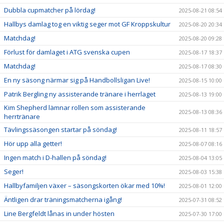
Dubbla cupmatcher på lördag!
2025-08-21 08:54
Hallbys damlag tog en viktig seger mot GF Kroppskultur
2025-08-20 20:34
Matchdag!
2025-08-20 09:28
Förlust för damlaget i ATG svenska cupen
2025-08-17 18:37
Matchdag!
2025-08-17 08:30
En ny säsong närmar sig på Handbollsligan Live!
2025-08-15 10:00
Patrik Bergling ny assisterande tränare i herrlaget
2025-08-13 19:00
Kim Shepherd lämnar rollen som assisterande
2025-08-13 08:36
herrtränare
Tävlingssäsongen startar på söndag!
2025-08-11 18:57
Hör upp alla getter!
2025-08-07 08:16
Ingen match i D-hallen på söndag!
2025-08-04 13:05
Seger!
2025-08-03 15:38
Hallbyfamiljen växer – säsongskorten ökar med 10%!
2025-08-01 12:00
Äntligen drar träningsmatcherna igång!
2025-07-31 08:52
Line Bergfeldt lånas in under hösten
2025-07-30 17:00