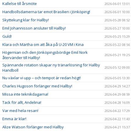
Kallelse till årsmöte
2026-06-01 13:01
Handbollsdamerna tar emot Brasilien i Jönköping!
2026-06-01 10:00
Skyttekung klar för Hallby!
2026-05-28 08:52
Emil Johannisson ansluter till Hallby!
2026-05-27 10:00
Guld!
2026-05-25 15:29
Klara och Märtha om att åka på U-20 VM i Kina
2026-05-22 08:56
Högernian och den Jönköpingsbördige Emil Nork
2026-05-21 19:25
återvänder till Hallby!
Spännande rotation skapar ny tränarlösning för Hallby
2026-05-12 09:00
Handboll
Nu växlar vi upp – och tempot är redan högt!
2026-05-05 13:30
Charles Hugoson förlänger med Hallby!
2026-04-29 14:27
Missa inte teknikdagarna!
2026-04-29 08:59
Tack för allt, Andelina!
2026-04-28 16:09
Var med hela resan!
2026-04-22 17:29
Emma är klar!
2026-04-22 11:43
Alize Watson förlänger med Hallby
2026-04-21 15:37