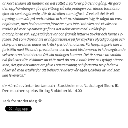
är klart enklare att hantera än det sättet vi förlorar på denna gång. Att göra
NYHETER
den upphämtningen, få rejäl vittring på alla poängen och lämna tomhänta
efter ett sent avgörande, där är idrotten som tuffast. Vi vet att det är ett
KALENDER
topplag som står på andra sidan och att prestationen i sig är något att vara
nöjda över, men hedersamma förluster syns inte i tabellen och vi ville och
trodde på mer. Spelmässigt finns det delar att ta med. Bakåt följs
HEMMAVINSTEN
matchplanen väl i uppställt försvar och framåt hittar vi trycket och farten i 2-
fasen. Det som dippar lite är något tekniskt fel för mycket i olyckliga lägen och
KLUBBSHOP
skärpan i avsluten under en kritisk period i matchen. Förhoppningsvis kan vi
fortsätta med liknande prestationer och ta med lärdomarna in i de avgörande
BILDGALLERI
sekvenserna i matcherna. Då ska poängen komma. Det är surare att smälta
två förluster där vi känner att vi är med än om vi hade känt oss tydligt sämre.
Men, det gör det lättare att gå in i nästa träning och fortsätta tro på det vi
håller på med istället för att behöva revidera vår egen självbild av vad som
kan levereras."
👉 Härnäst väntar bortamatch i Stockholm mot Nackalaget Skuru IK.
Den matchen spelas lördag 5 oktober kl. 14.00.
Tack för stödet idag! 💙