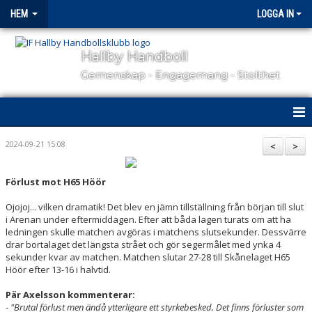
HEM
LOGGA IN
Hallby Handboll
Gemenskap - Engagemang - Stolthet
HEM
2024-09-21 15:08
<
>
HALLBY I SAMHÄLLET
Förlust mot H65 Höör
GÅ PÅ MATCH
Ojojoj... vilken dramatik! Det blev en jämn tillställning från början till slut
i Arenan under eftermiddagen. Efter att båda lagen turats om att ha
OM KLUBBEN
ledningen skulle matchen avgöras i matchens slutsekunder. Dessvärre
drar bortalaget det längsta strået och gör segermålet med ynka 4
sekunder kvar av matchen. Matchen slutar 27-28 till Skånelaget H65
KONTAKT
Höör efter 13-16 i halvtid.
SAMARBETSPARTNERS
Pär Axelsson kommenterar:
-
"Brutal förlust men ändå ytterligare ett styrkebesked. Det finns förluster som