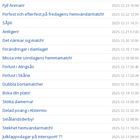
Fyll Arenan!
2025-12-23 10:00
Förfest och efterfest på fredagens hemvändarmatch!
2025-12-22 12:00
SÅJA!
2025-12-21 16:31
Äntligen!
2025-12-21 07:00
Det närmar sig match!
2025-12-20 10:00
Förändringar i damlaget
2025-12-19 17:00
Missa inte söndagens hemmamatch!
2025-12-18 08:00
Förlust i Alingsås
2025-12-17 20:40
Förlust i Skåne
2025-12-17 20:28
Dubbla bortamatcher
2025-12-17 08:30
Boka din plats!
2025-12-14 12:00
Stötta damerna!
2025-12-13 08:45
Delad poäng i Alstermo
2025-12-12 20:39
Smålandsderby!
2025-12-12 08:00
Stekhet hemvändarmatch!
2025-12-11 16:05
Julklappsdagar på Intersport! ??
2025-12-11 08:00