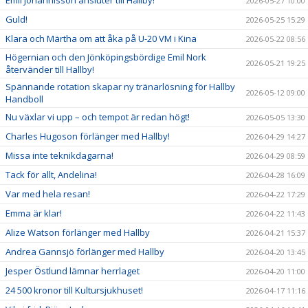
2026-05-27 10:00
Guld!
2026-05-25 15:29
Klara och Märtha om att åka på U-20 VM i Kina
2026-05-22 08:56
Högernian och den Jönköpingsbördige Emil Nork
2026-05-21 19:25
återvänder till Hallby!
Spännande rotation skapar ny tränarlösning för Hallby
2026-05-12 09:00
Handboll
Nu växlar vi upp – och tempot är redan högt!
2026-05-05 13:30
Charles Hugoson förlänger med Hallby!
2026-04-29 14:27
Missa inte teknikdagarna!
2026-04-29 08:59
Tack för allt, Andelina!
2026-04-28 16:09
Var med hela resan!
2026-04-22 17:29
Emma är klar!
2026-04-22 11:43
Alize Watson förlänger med Hallby
2026-04-21 15:37
Andrea Gannsjö förlänger med Hallby
2026-04-20 13:45
Jesper Östlund lämnar herrlaget
2026-04-20 11:00
24 500 kronor till Kultursjukhuset!
2026-04-17 11:16