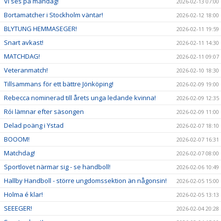
Vi ses på måndag!
2026-02-13 07:00
Bortamatcher i Stockholm väntar!
2026-02-12 18:00
BLYTUNG HEMMASEGER!
2026-02-11 19:59
Snart avkast!
2026-02-11 14:30
MATCHDAG!
2026-02-11 09:07
Veteranmatch!
2026-02-10 18:30
Tillsammans för ett bättre Jönköping!
2026-02-09 19:00
Rebecca nominerad till årets unga ledande kvinna!
2026-02-09 12:35
Rói lämnar efter säsongen
2026-02-09 11:00
Delad poäng i Ystad
2026-02-07 18:10
BOOOM!
2026-02-07 16:31
Matchdag!
2026-02-07 08:00
Sportlovet närmar sig - se handboll!
2026-02-06 10:49
Hallby Handboll - större ungdomssektion än någonsin!
2026-02-05 15:00
Holma é klar!
2026-02-05 13:13
SEEEGER!
2026-02-04 20:28