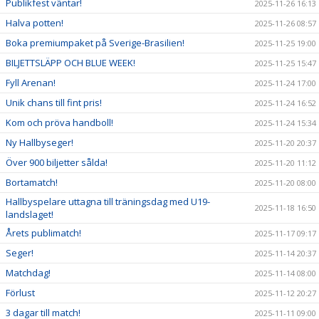
Publikfest väntar!
2025-11-26 16:13
Halva potten!
2025-11-26 08:57
Boka premiumpaket på Sverige-Brasilien!
2025-11-25 19:00
BILJETTSLÄPP OCH BLUE WEEK!
2025-11-25 15:47
Fyll Arenan!
2025-11-24 17:00
Unik chans till fint pris!
2025-11-24 16:52
Kom och pröva handboll!
2025-11-24 15:34
Ny Hallbyseger!
2025-11-20 20:37
Över 900 biljetter sålda!
2025-11-20 11:12
Bortamatch!
2025-11-20 08:00
Hallbyspelare uttagna till träningsdag med U19-
2025-11-18 16:50
landslaget!
Årets publimatch!
2025-11-17 09:17
Seger!
2025-11-14 20:37
Matchdag!
2025-11-14 08:00
Förlust
2025-11-12 20:27
3 dagar till match!
2025-11-11 09:00