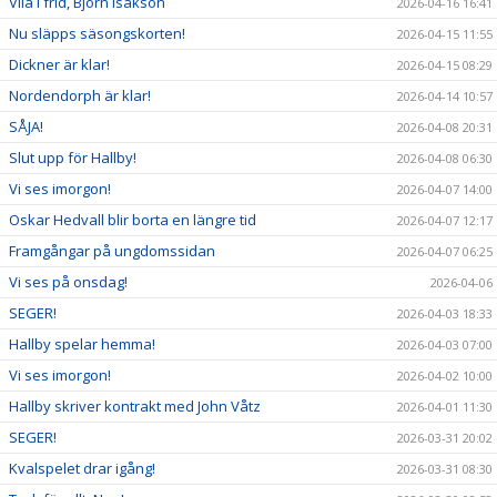
Vila i frid, Björn Isakson
2026-04-16 16:41
Nu släpps säsongskorten!
2026-04-15 11:55
Dickner är klar!
2026-04-15 08:29
Nordendorph är klar!
2026-04-14 10:57
SÅJA!
2026-04-08 20:31
Slut upp för Hallby!
2026-04-08 06:30
Vi ses imorgon!
2026-04-07 14:00
Oskar Hedvall blir borta en längre tid
2026-04-07 12:17
Framgångar på ungdomssidan
2026-04-07 06:25
Vi ses på onsdag!
2026-04-06
SEGER!
2026-04-03 18:33
Hallby spelar hemma!
2026-04-03 07:00
Vi ses imorgon!
2026-04-02 10:00
Hallby skriver kontrakt med John Våtz
2026-04-01 11:30
SEGER!
2026-03-31 20:02
Kvalspelet drar igång!
2026-03-31 08:30