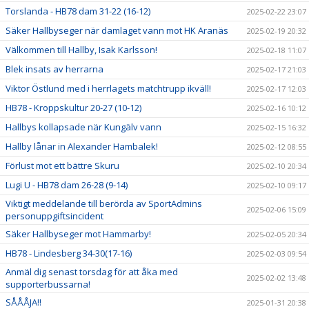
Torslanda - HB78 dam 31-22 (16-12)
2025-02-22 23:07
Säker Hallbyseger när damlaget vann mot HK Aranäs
2025-02-19 20:32
Välkommen till Hallby, Isak Karlsson!
2025-02-18 11:07
Blek insats av herrarna
2025-02-17 21:03
Viktor Östlund med i herrlagets matchtrupp ikväll!
2025-02-17 12:03
HB78 - Kroppskultur 20-27 (10-12)
2025-02-16 10:12
Hallbys kollapsade när Kungälv vann
2025-02-15 16:32
Hallby lånar in Alexander Hambalek!
2025-02-12 08:55
Förlust mot ett bättre Skuru
2025-02-10 20:34
Lugi U - HB78 dam 26-28 (9-14)
2025-02-10 09:17
Viktigt meddelande till berörda av SportAdmins
2025-02-06 15:09
personuppgiftsincident
Säker Hallbyseger mot Hammarby!
2025-02-05 20:34
HB78 - Lindesberg 34-30(17-16)
2025-02-03 09:54
Anmäl dig senast torsdag för att åka med
2025-02-02 13:48
supporterbussarna!
SÅÅÅJA!!
2025-01-31 20:38