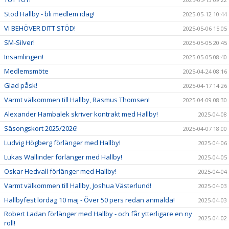
Stöd Hallby - bli medlem idag!
2025-05-12 10:44
VI BEHÖVER DITT STÖD!
2025-05-06 15:05
SM-Silver!
2025-05-05 20:45
Insamlingen!
2025-05-05 08:40
Medlemsmöte
2025-04-24 08:16
Glad påsk!
2025-04-17 14:26
Varmt välkommen till Hallby, Rasmus Thomsen!
2025-04-09 08:30
Alexander Hambalek skriver kontrakt med Hallby!
2025-04-08
Säsongskort 2025/2026!
2025-04-07 18:00
Ludvig Högberg förlänger med Hallby!
2025-04-06
Lukas Wallinder förlänger med Hallby!
2025-04-05
Oskar Hedvall förlänger med Hallby!
2025-04-04
Varmt välkommen till Hallby, Joshua Västerlund!
2025-04-03
Hallbyfest lördag 10 maj - Över 50 pers redan anmälda!
2025-04-03
Robert Ladan förlänger med Hallby - och får ytterligare en ny
2025-04-02
roll!