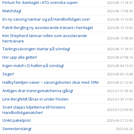
Förlust för damlaget i ATG svenska cupen
2025-08-17 18:37
Matchdag!
2025-08-17 08:30
En ny säsong närmar sig på Handbollsligan Live!
2025-08-15 10:00
Patrik Bergling ny assisterande tränare i herrlaget
2025-08-13 19:00
Kim Shepherd lämnar rollen som assisterande
2025-08-13 08:36
herrtränare
Tävlingssäsongen startar på söndag!
2025-08-11 18:57
Hör upp alla getter!
2025-08-07 08:16
Ingen match i D-hallen på söndag!
2025-08-04 13:05
Seger!
2025-08-03 15:38
Hallbyfamiljen växer – säsongskorten ökar med 10%!
2025-08-01 12:00
Äntligen drar träningsmatcherna igång!
2025-07-31 08:52
Line Bergfeldt lånas in under hösten
2025-07-30 17:00
Snart släpps biljetterna till höstens
2025-07-25 09:00
Handbollsligamatcher!
Unikt paketpris!
2025-06-27 12:00
Semesterstängt
2025-06-26