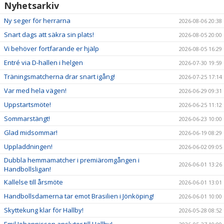
Nyhetsarkiv
Ny seger för herrarna
2026-08-06 20:38
Snart dags att säkra sin plats!
2026-08-05 20:00
Vi behöver fortfarande er hjälp
2026-08-05 16:29
Entré via D-hallen i helgen
2026-07-30 19:59
Träningsmatcherna drar snart igång!
2026-07-25 17:14
Var med hela vägen!
2026-06-29 09:31
Uppstartsmöte!
2026-06-25 11:12
Sommarstängt!
2026-06-23 10:00
Glad midsommar!
2026-06-19 08:29
Uppladdningen!
2026-06-02 09:05
Dubbla hemmamatcher i premiäromgången i
2026-06-01 13:26
Handbollsligan!
Kallelse till årsmöte
2026-06-01 13:01
Handbollsdamerna tar emot Brasilien i Jönköping!
2026-06-01 10:00
Skyttekung klar för Hallby!
2026-05-28 08:52
Emil Johannisson ansluter till Hallby!