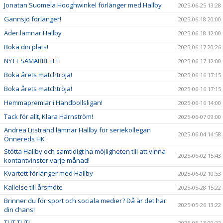
Jonatan Suomela Hooghwinkel förlänger med Hallby
2025-06-25 13:28
Gannsjö förlänger!
2025-06-18 20:00
Ader lämnar Hallby
2025-06-18 12:00
Boka din plats!
2025-06-17 20:26
NYTT SAMARBETE!
2025-06-17 12:00
Boka årets matchtröja!
2025-06-16 17:15
Boka årets matchtröja!
2025-06-16 17:15
Hemmapremiär i Handbollsligan!
2025-06-16 14:00
Tack för allt, Klara Härnström!
2025-06-07 09:00
Andrea Litstrand lämnar Hallby för seriekollegan
2025-06-04 14:58
Önnereds HK
Stötta Hallby och samtidigt ha möjligheten till att vinna
2025-06-02 15:43
kontantvinster varje månad!
Kvartett förlänger med Hallby
2025-06-02 10:53
Kallelse till årsmöte
2025-05-28 15:22
Brinner du för sport och sociala medier? Då är det här
2025-05-26 13:22
din chans!
TUT TUT!
2025-05-13 09:22