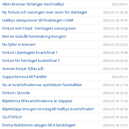
Albin Broman förlänger med Hallby!
2025-04-01
Ny förlust och säsongen över även för damlaget
2025-03-31 20:30
Hallbys damjuniorer till finalsteget i USM!
2025-03-30 18:47
Förlust mot Ystad - herrlagets säsong över
2025-03-30 15:30
Mot en slutsålt hemmaborg imorgon!
2025-03-26 13:57
Nu fyller vi Arenan!
2025-03-25 22:02
Förlust i damlagets kvartsfinal 1
2025-03-25 19:28
Förlust för herrlaget kvartsfinal 1
2025-03-24 20:47
Arenan börjar fyllas på!
2025-03-24 13:49
Supporterresa till Partille!
2025-03-21
Nu är kvartsfinalernas speldatum fastställda!
2025-03-20 21:36
Förlust i Skövde
2025-03-20 20:32
Biljetterna till kvartsfinalerna är släppta!
2025-03-20 11:56
Biljettsläpp imorgon torsdag till Hallbys kvartsfinaler!
2025-03-19 20:58
SLUTSPEL!!!
2025-03-19 20:39
Emma Wahlström uttagen till A-landslaget!
2025-03-18 13:27