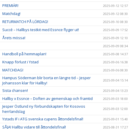
PREMIÄR!
2025-09-12 12:57
Matchdag!
2025-09-12 08:30
RETURMATCH PÅ LÖRDAG!
2025-09-10 08:30
Succé – Hallbys testkit med Essnce flyger ut!
2025-09-09 17:52
Årets mössa!
2025-09-09 12:10
2025-09-09 08:34
Handboll på hemmaplan!
2025-09-08 14:37
Knapp förlust i Ystad
2025-09-06 16:38
MATCHDAG!
2025-09-06 08:30
Hampus Söderman blir borta en längre tid – Jesper
2025-09-04 15:14
Johansson klar för Hallby!
Sista chansen!
2025-09-04 13:23
Hallby x Essnce – Doften av gemenskap och framtid
2025-09-03 18:00
Jesper Östlund ny förbundskapten för Kosovos
2025-09-03 12:00
herrlandslag
Ystads IF i ATG svenska cupens åttondelsfinal!
2025-09-01 15:40
SÅJA! Hallby vidare till åttondelsfinal!
2025-08-31 17:27