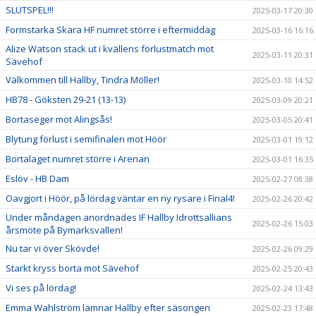
SLUTSPEL!!!
2025-03-17 20:30
Formstarka Skara HF numret större i eftermiddag
2025-03-16 16:16
Alize Watson stack ut i kvällens förlustmatch mot
2025-03-11 20:31
Sävehof
Välkommen till Hallby, Tindra Möller!
2025-03-10 14:52
HB78 - Göksten 29-21 (13-13)
2025-03-09 20:21
Bortaseger mot Alingsås!
2025-03-05 20:41
Blytung förlust i semifinalen mot Höör
2025-03-01 19:12
Bortalaget numret större i Arenan
2025-03-01 16:35
Eslöv - HB Dam
2025-02-27 08:38
Oavgjort i Höör, på lördag väntar en ny rysare i Final4!
2025-02-26 20:42
Under måndagen anordnades IF Hallby Idrottsallians
2025-02-26 15:03
årsmöte på Bymarksvallen!
Nu tar vi över Skövde!
2025-02-26 09:29
Starkt kryss borta mot Sävehof
2025-02-25 20:43
Vi ses på lördag!
2025-02-24 13:43
Emma Wahlström lämnar Hallby efter säsongen
2025-02-23 17:48