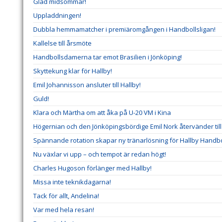
Glad midsommar!
Uppladdningen!
Dubbla hemmamatcher i premiäromgången i Handbollsligan!
Kallelse till årsmöte
Handbollsdamerna tar emot Brasilien i Jönköping!
Skyttekung klar för Hallby!
Emil Johannisson ansluter till Hallby!
Guld!
Klara och Märtha om att åka på U-20 VM i Kina
Högernian och den Jönköpingsbördige Emil Nork återvänder till 
Spännande rotation skapar ny tränarlösning för Hallby Handbo
Nu växlar vi upp – och tempot är redan högt!
Charles Hugoson förlänger med Hallby!
Missa inte teknikdagarna!
Tack för allt, Andelina!
Var med hela resan!