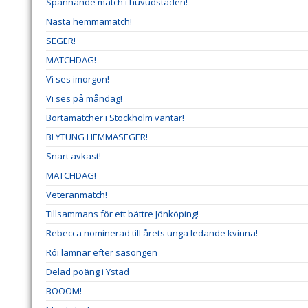
Spännande match i huvudstaden!
Nästa hemmamatch!
SEGER!
MATCHDAG!
Vi ses imorgon!
Vi ses på måndag!
Bortamatcher i Stockholm väntar!
BLYTUNG HEMMASEGER!
Snart avkast!
MATCHDAG!
Veteranmatch!
Tillsammans för ett bättre Jönköping!
Rebecca nominerad till årets unga ledande kvinna!
Rói lämnar efter säsongen
Delad poäng i Ystad
BOOOM!