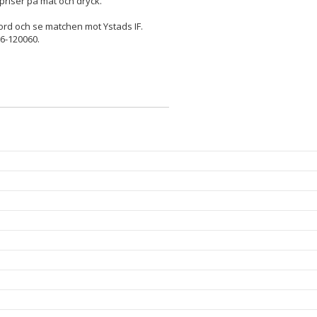
riser på mat och dryck.
ord och se matchen mot Ystads IF.
6-120060.