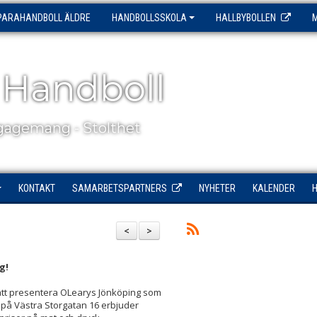
PARAHANDBOLL ÄLDRE
HANDBOLLSSKOLA
HALLBYBOLLEN
 Handboll
agemang - Stolthet
KONTAKT
SAMARBETSPARTNERS
NYHETER
KALENDER
<
>
ng!
l att presentera OLearys Jönköping som
 på Västra Storgatan 16 erbjuder