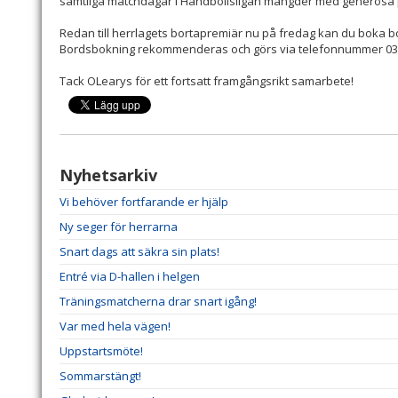
samtliga matchdagar i Handbollsligan mängder med generösa p
Redan till herrlagets bortapremiär nu på fredag kan du boka b
Bordsbokning rekommenderas och görs via telefonnummer 03
Tack OLearys för ett fortsatt framgångsrikt samarbete!
Nyhetsarkiv
Vi behöver fortfarande er hjälp
Ny seger för herrarna
Snart dags att säkra sin plats!
Entré via D-hallen i helgen
Träningsmatcherna drar snart igång!
Var med hela vägen!
Uppstartsmöte!
Sommarstängt!