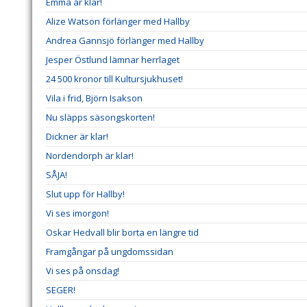
Emma är klar!
Alize Watson förlänger med Hallby
Andrea Gannsjö förlänger med Hallby
Jesper Östlund lämnar herrlaget
24 500 kronor till Kultursjukhuset!
Vila i frid, Björn Isakson
Nu släpps säsongskorten!
Dickner är klar!
Nordendorph är klar!
SÅJA!
Slut upp för Hallby!
Vi ses imorgon!
Oskar Hedvall blir borta en längre tid
Framgångar på ungdomssidan
Vi ses på onsdag!
SEGER!