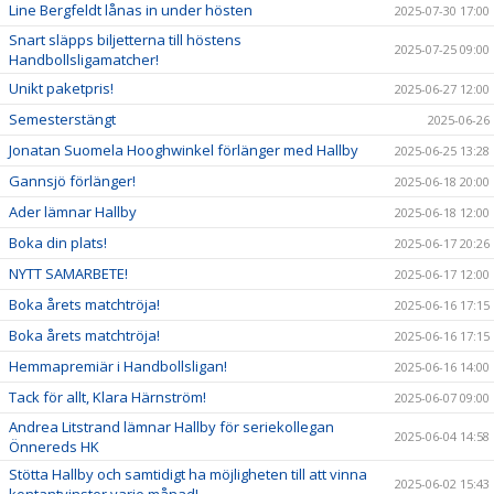
Line Bergfeldt lånas in under hösten
2025-07-30 17:00
Snart släpps biljetterna till höstens
2025-07-25 09:00
Handbollsligamatcher!
Unikt paketpris!
2025-06-27 12:00
Semesterstängt
2025-06-26
Jonatan Suomela Hooghwinkel förlänger med Hallby
2025-06-25 13:28
Gannsjö förlänger!
2025-06-18 20:00
Ader lämnar Hallby
2025-06-18 12:00
Boka din plats!
2025-06-17 20:26
NYTT SAMARBETE!
2025-06-17 12:00
Boka årets matchtröja!
2025-06-16 17:15
Boka årets matchtröja!
2025-06-16 17:15
Hemmapremiär i Handbollsligan!
2025-06-16 14:00
Tack för allt, Klara Härnström!
2025-06-07 09:00
Andrea Litstrand lämnar Hallby för seriekollegan
2025-06-04 14:58
Önnereds HK
Stötta Hallby och samtidigt ha möjligheten till att vinna
2025-06-02 15:43
kontantvinster varje månad!