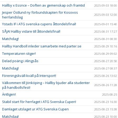
Hallby x Essnce – Doften av gemenskap och framtid
2025-09-03 18:00
Jesper Östlund ny förbundskapten för Kosovos
2025-09-03 12:00
herrlandslag
Ystads IF i ATG svenska cupens åttondelsfinal!
2025-09-01 15:40
SÅJA! Hallby vidare till åttondelsfinal!
2025-08-31 17:27
Matchdag!
2025-08-31 08:30
Hallby Handboll inleder samarbete med parter.se
2025-08-29 10:16
Temperaturen stiger!
2025-08-29 09:02
Delad poäng i Alingsås
2025-08-27 20:50
Matchdag!
2025-08-27 08:37
Föreningskväll-kväll på Intersport!
2025-08-26 13:02
Välkommen till Jönköping – Hallby bjuder alla studenter
2025-08-26 11:28
på handbollsfest!
Äntligen!
2025-08-25
Stabil start för herrlaget i ATG Svenska Cupen!
2025-08-23 16:30
Damlaget utslaget ur ATG Svenska Cupen
2025-08-23 15:38
Matchdag!
2025-08-23 10:00