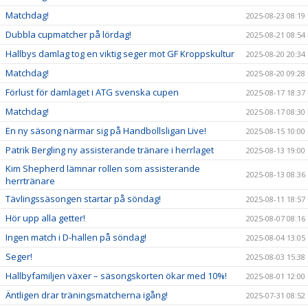
Matchdag!
2025-08-23 08:19
Dubbla cupmatcher på lördag!
2025-08-21 08:54
Hallbys damlag tog en viktig seger mot GF Kroppskultur
2025-08-20 20:34
Matchdag!
2025-08-20 09:28
Förlust för damlaget i ATG svenska cupen
2025-08-17 18:37
Matchdag!
2025-08-17 08:30
En ny säsong närmar sig på Handbollsligan Live!
2025-08-15 10:00
Patrik Bergling ny assisterande tränare i herrlaget
2025-08-13 19:00
Kim Shepherd lämnar rollen som assisterande
2025-08-13 08:36
herrtränare
Tävlingssäsongen startar på söndag!
2025-08-11 18:57
Hör upp alla getter!
2025-08-07 08:16
Ingen match i D-hallen på söndag!
2025-08-04 13:05
Seger!
2025-08-03 15:38
Hallbyfamiljen växer – säsongskorten ökar med 10%!
2025-08-01 12:00
Äntligen drar träningsmatcherna igång!
2025-07-31 08:52