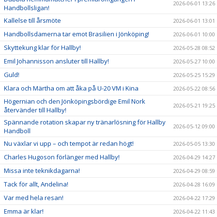
2026-06-01 13:26
Handbollsligan!
Kallelse till årsmöte
2026-06-01 13:01
Handbollsdamerna tar emot Brasilien i Jönköping!
2026-06-01 10:00
Skyttekung klar för Hallby!
2026-05-28 08:52
Emil Johannisson ansluter till Hallby!
2026-05-27 10:00
Guld!
2026-05-25 15:29
Klara och Märtha om att åka på U-20 VM i Kina
2026-05-22 08:56
Högernian och den Jönköpingsbördige Emil Nork
2026-05-21 19:25
återvänder till Hallby!
Spännande rotation skapar ny tränarlösning för Hallby
2026-05-12 09:00
Handboll
Nu växlar vi upp – och tempot är redan högt!
2026-05-05 13:30
Charles Hugoson förlänger med Hallby!
2026-04-29 14:27
Missa inte teknikdagarna!
2026-04-29 08:59
Tack för allt, Andelina!
2026-04-28 16:09
Var med hela resan!
2026-04-22 17:29
Emma är klar!
2026-04-22 11:43