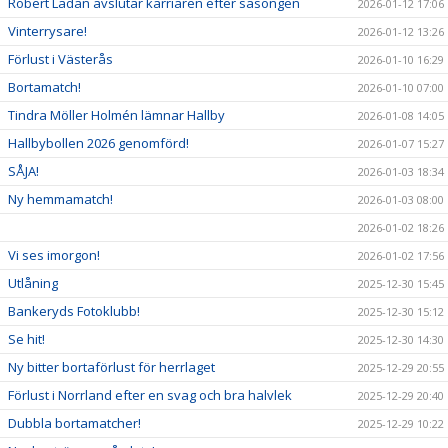
Robert Ladan avslutar karriären efter säsongen
2026-01-12 17:06
Vinterrysare!
2026-01-12 13:26
Förlust i Västerås
2026-01-10 16:29
Bortamatch!
2026-01-10 07:00
Tindra Möller Holmén lämnar Hallby
2026-01-08 14:05
Hallbybollen 2026 genomförd!
2026-01-07 15:27
SÅJA!
2026-01-03 18:34
Ny hemmamatch!
2026-01-03 08:00
2026-01-02 18:26
Vi ses imorgon!
2026-01-02 17:56
Utlåning
2025-12-30 15:45
Bankeryds Fotoklubb!
2025-12-30 15:12
Se hit!
2025-12-30 14:30
Ny bitter bortaförlust för herrlaget
2025-12-29 20:55
Förlust i Norrland efter en svag och bra halvlek
2025-12-29 20:40
Dubbla bortamatcher!
2025-12-29 10:22