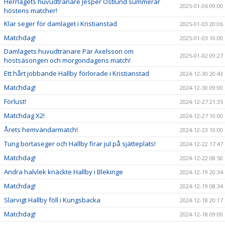
Herrlagets huvudtränare Jesper Östlund summerar
2025-01-06 09:00
höstens matcher!
Klar seger för damlaget i Kristianstad
2025-01-03 20:06
Matchdag!
2025-01-03 10:00
Damlagets huvudtränare Pär Axelsson om
2025-01-02 09:27
höstsäsongen och morgondagens match!
Ett hårt jobbande Hallby förlorade i Kristianstad
2024-12-30 20:43
Matchdag!
2024-12-30 09:00
Förlust!
2024-12-27 21:35
Matchdag X2!
2024-12-27 10:00
Årets hemvändarmatch!
2024-12-23 10:00
Tung bortaseger och Hallby firar jul på sjätteplats!
2024-12-22 17:47
Matchdag!
2024-12-22 08:50
Andra halvlek knäckte Hallby i Blekinge
2024-12-19 20:34
Matchdag!
2024-12-19 08:34
Slarvigt Hallby föll i Kungsbacka
2024-12-18 20:17
Matchdag!
2024-12-18 09:00