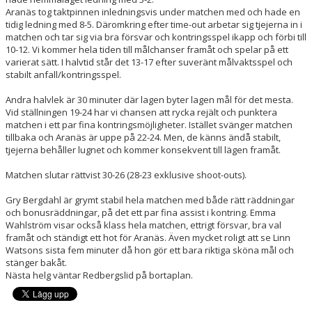
NYHETER
Aranäs tog taktpinnen inledningsvis under matchen med och hade en
tidig ledning med 8-5. Däromkring efter time-out arbetar sig tjejerna in i
matchen och tar sig via bra försvar och kontringsspel ikapp och förbi till
KALENDER
10-12. Vi kommer hela tiden till målchanser framåt och spelar på ett
varierat sätt. I halvtid står det 13-17 efter suveränt målvaktsspel och
HEMMAVINSTEN
stabilt anfall/kontringsspel.
Andra halvlek är 30 minuter där lagen byter lagen mål för det mesta.
KLUBBSHOP
Vid ställningen 19-24 har vi chansen att rycka rejält och punktera
matchen i ett par fina kontringsmöjligheter. Istället svänger matchen
BILDGALLERI
tillbaka och Aranäs är uppe på 22-24. Men, de känns ändå stabilt,
tjejerna behåller lugnet och kommer konsekvent till lägen framåt.
Matchen slutar rättvist 30-26 (28-23 exklusive shoot-outs).
Gry Bergdahl är grymt stabil hela matchen med både rätt räddningar
och bonusräddningar, på det ett par fina assist i kontring. Emma
Wahlström visar också klass hela matchen, ettrigt försvar, bra val
framåt och ständigt ett hot för Aranäs. Även mycket roligt att se Linn
Watsons sista fem minuter då hon gör ett bara riktiga sköna mål och
stänger bakåt.
Nästa helg väntar Redbergslid på bortaplan.