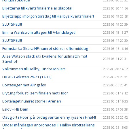
2025-03-20 20:32
Biljetterna till kvartsfinalerna är släppta!
2025-03-20 11:56
Biljettsläpp imorgon torsdag till Hallbys kvartsfinaler!
2025-03-19 20:58
SLUTSPEL!!!
2025-03-19 20:39
Emma Wahlström uttagen till A-landslaget!
2025-03-18 13:27
SLUTSPEL!!!
2025-03-17 20:30
Formstarka Skara HF numret större i eftermiddag
2025-03-16 16:16
Alize Watson stack ut i kvällens förlustmatch mot
2025-03-11 20:31
Sävehof
Välkommen till Hallby, Tindra Möller!
2025-03-10 14:52
HB78 - Göksten 29-21 (13-13)
2025-03-09 20:21
Bortaseger mot Alingsås!
2025-03-05 20:41
Blytung förlust i semifinalen mot Höör
2025-03-01 19:12
Bortalaget numret större i Arenan
2025-03-01 16:35
Eslöv - HB Dam
2025-02-27 08:38
Oavgjort i Höör, på lördag väntar en ny rysare i Final4!
2025-02-26 20:42
Under måndagen anordnades IF Hallby Idrottsallians
2025-02-26 15:03