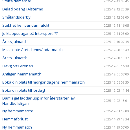
Stötta damerna!
2025-12-13 08:45
Delad poäng i Alstermo
2025-12-12 20:39
Smålandsderby!
2025-12-12 08:00
Stekhet hemvändarmatch!
2025-12-11 16:05
Julklappsdagar på Intersport! ??
2025-12-11 08:00
Årets julmatch!
2025-12-10 07:45
Missa inte årets hemvändarmatch!
2025-12-08 13:49
Årets julmatch!
2025-12-08 13:37
Oavgjort i Arenan
2025-12-06 16:38
Äntligen hemmamatch!
2025-12-06 07:00
Boka din plats till morgondagens hemmamatch!
2025-12-05 08:30
Boka din plats till lördag!
2025-12-03 11:54
Damlaget laddar upp inför återstarten av
2025-12-02 13:01
Handbollsligan
Ny hemmamatch!
2025-12-01 19:00
Hemmaförlust
2025-11-29 18:34
Ny hemmamatch
2025-11-29 07:00