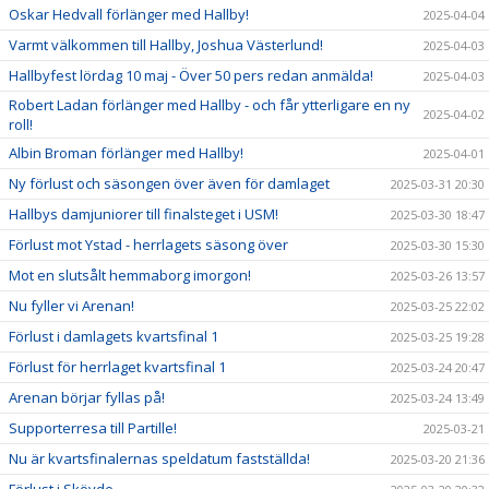
Oskar Hedvall förlänger med Hallby!
2025-04-04
Varmt välkommen till Hallby, Joshua Västerlund!
2025-04-03
Hallbyfest lördag 10 maj - Över 50 pers redan anmälda!
2025-04-03
Robert Ladan förlänger med Hallby - och får ytterligare en ny
2025-04-02
roll!
Albin Broman förlänger med Hallby!
2025-04-01
Ny förlust och säsongen över även för damlaget
2025-03-31 20:30
Hallbys damjuniorer till finalsteget i USM!
2025-03-30 18:47
Förlust mot Ystad - herrlagets säsong över
2025-03-30 15:30
Mot en slutsålt hemmaborg imorgon!
2025-03-26 13:57
Nu fyller vi Arenan!
2025-03-25 22:02
Förlust i damlagets kvartsfinal 1
2025-03-25 19:28
Förlust för herrlaget kvartsfinal 1
2025-03-24 20:47
Arenan börjar fyllas på!
2025-03-24 13:49
Supporterresa till Partille!
2025-03-21
Nu är kvartsfinalernas speldatum fastställda!
2025-03-20 21:36
Förlust i Skövde