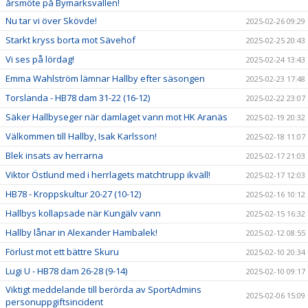
årsmöte på Bymarksvallen!
Nu tar vi över Skövde!
2025-02-26 09:29
Starkt kryss borta mot Sävehof
2025-02-25 20:43
Vi ses på lördag!
2025-02-24 13:43
Emma Wahlström lämnar Hallby efter säsongen
2025-02-23 17:48
Torslanda - HB78 dam 31-22 (16-12)
2025-02-22 23:07
Säker Hallbyseger när damlaget vann mot HK Aranäs
2025-02-19 20:32
Välkommen till Hallby, Isak Karlsson!
2025-02-18 11:07
Blek insats av herrarna
2025-02-17 21:03
Viktor Östlund med i herrlagets matchtrupp ikväll!
2025-02-17 12:03
HB78 - Kroppskultur 20-27 (10-12)
2025-02-16 10:12
Hallbys kollapsade när Kungälv vann
2025-02-15 16:32
Hallby lånar in Alexander Hambalek!
2025-02-12 08:55
Förlust mot ett bättre Skuru
2025-02-10 20:34
Lugi U - HB78 dam 26-28 (9-14)
2025-02-10 09:17
Viktigt meddelande till berörda av SportAdmins
2025-02-06 15:09
personuppgiftsincident