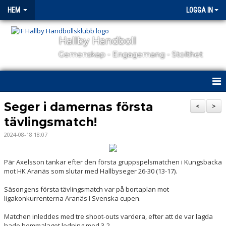
HEM
LOGGA IN
Hallby Handboll
Gemenskap - Engagemang - Stolthet
HEM
Seger i damernas första
<
>
tävlingsmatch!
HALLBY I SAMHÄLLET
2024-08-18 18:07
GÅ PÅ MATCH
Pär Axelsson tankar efter den första gruppspelsmatchen i Kungsbacka
OM KLUBBEN
mot HK Aranäs som slutar med Hallbyseger 26-30 (13-17).
Säsongens första tävlingsmatch var på bortaplan mot
KONTAKT
ligakonkurrenterna Aranäs I Svenska cupen.
SAMARBETSPARTNERS
Matchen inleddes med tre shoot-outs vardera, efter att de var lagda
hade hemmalaget ledning med 3-2.