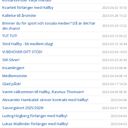
Kvartett förlänger med Hallby
2025-06-02 10:53
Kallelse till årsmöte
2025-05-28 15:22
Brinner du för sport och sociala medier? Då är det här
2025-05-26 13:22
din chans!
TUT TUT!
2025-05-13 09:22
Stöd Hallby - bli medlem idag!
2025-05-12 10:44
VI BEHÖVER DITT STÖD!
2025-05-06 15:05
SM-Silver!
2025-05-05 20:45
Insamlingen!
2025-05-05 08:40
Medlemsmöte
2025-04-24 08:16
Glad påsk!
2025-04-17 14:26
Varmt välkommen till Hallby, Rasmus Thomsen!
2025-04-09 08:30
Alexander Hambalek skriver kontrakt med Hallby!
2025-04-08
Säsongskort 2025/2026!
2025-04-07 18:00
Ludvig Högberg förlänger med Hallby!
2025-04-06
Lukas Wallinder förlänger med Hallby!
2025-04-05