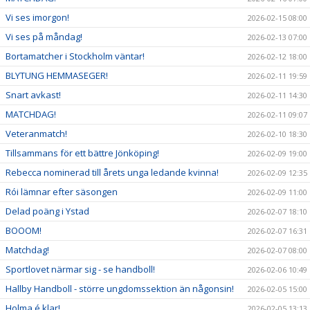
Vi ses imorgon!
2026-02-15 08:00
Vi ses på måndag!
2026-02-13 07:00
Bortamatcher i Stockholm väntar!
2026-02-12 18:00
BLYTUNG HEMMASEGER!
2026-02-11 19:59
Snart avkast!
2026-02-11 14:30
MATCHDAG!
2026-02-11 09:07
Veteranmatch!
2026-02-10 18:30
Tillsammans för ett bättre Jönköping!
2026-02-09 19:00
Rebecca nominerad till årets unga ledande kvinna!
2026-02-09 12:35
Rói lämnar efter säsongen
2026-02-09 11:00
Delad poäng i Ystad
2026-02-07 18:10
BOOOM!
2026-02-07 16:31
Matchdag!
2026-02-07 08:00
Sportlovet närmar sig - se handboll!
2026-02-06 10:49
Hallby Handboll - större ungdomssektion än någonsin!
2026-02-05 15:00
Holma é klar!
2026-02-05 13:13