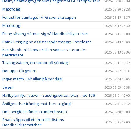
Hallbys damlag tog en viktig seger mot GF Kroppskultur
2025-08-20 20:34
Matchdag!
2025-08-20 09:28
Förlust för damlaget i ATG svenska cupen
2025-08-17 18:37
Matchdag!
2025-08-17 08:30
En ny säsong närmar sig på Handbollsligan Live!
2025-08-15 10:00
Patrik Bergling ny assisterande tränare i herrlaget
2025-08-13 19:00
Kim Shepherd lämnar rollen som assisterande
2025-08-13 08:36
herrtränare
Tävlingssäsongen startar på söndag!
2025-08-11 18:57
Hör upp alla getter!
2025-08-07 08:16
Ingen match i D-hallen på söndag!
2025-08-04 13:05
Seger!
2025-08-03 15:38
Hallbyfamiljen växer – säsongskorten ökar med 10%!
2025-08-01 12:00
Äntligen drar träningsmatcherna igång!
2025-07-31 08:52
Line Bergfeldt lånas in under hösten
2025-07-30 17:00
Snart släpps biljetterna till höstens
2025-07-25 09:00
Handbollsligamatcher!