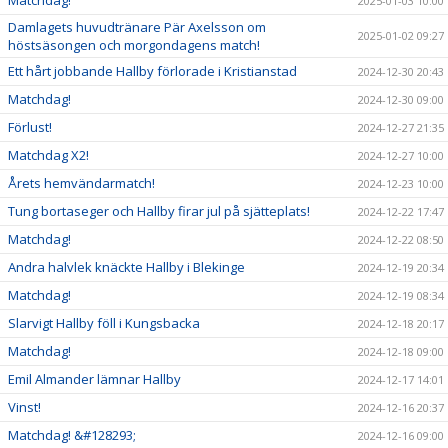
Matchdag!
2025-01-03 10:00
Damlagets huvudtränare Pär Axelsson om
2025-01-02 09:27
höstsäsongen och morgondagens match!
Ett hårt jobbande Hallby förlorade i Kristianstad
2024-12-30 20:43
Matchdag!
2024-12-30 09:00
Förlust!
2024-12-27 21:35
Matchdag X2!
2024-12-27 10:00
Årets hemvändarmatch!
2024-12-23 10:00
Tung bortaseger och Hallby firar jul på sjätteplats!
2024-12-22 17:47
Matchdag!
2024-12-22 08:50
Andra halvlek knäckte Hallby i Blekinge
2024-12-19 20:34
Matchdag!
2024-12-19 08:34
Slarvigt Hallby föll i Kungsbacka
2024-12-18 20:17
Matchdag!
2024-12-18 09:00
Emil Almander lämnar Hallby
2024-12-17 14:01
Vinst!
2024-12-16 20:37
Matchdag! &#128293;
2024-12-16 09:00