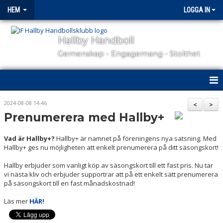
HEM
LOGGA IN
Hallby Handboll
Gemenskap - Engagemang - Stolthet
HEM
2024-08-08 14:46
<
>
Prenumerera med Hallby+
HALLBY I SAMHÄLLET
Vad är Hallby+?
Hallby+ är namnet på föreningens nya satsning. Med
GÅ PÅ MATCH
Hallby+ ges nu möjligheten att enkelt prenumerera på ditt säsongskort!
Hallby erbjuder som vanligt köp av säsongskort till ett fast pris. Nu tar
OM KLUBBEN
vi nästa kliv och erbjuder supportrar att på ett enkelt sätt prenumerera
på säsongskort till en fast månadskostnad!
KONTAKT
Läs mer
HÄR!
SAMARBETSPARTNERS