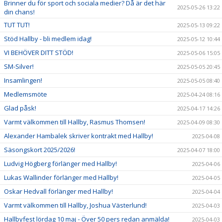
Brinner du för sport och sociala medier? Då är det här
2025-05-26 13:22
din chans!
TUT TUT!
2025-05-13 09:22
Stöd Hallby - bli medlem idag!
2025-05-12 10:44
VI BEHÖVER DITT STÖD!
2025-05-06 15:05
SM-Silver!
2025-05-05 20:45
Insamlingen!
2025-05-05 08:40
Medlemsmöte
2025-04-24 08:16
Glad påsk!
2025-04-17 14:26
Varmt välkommen till Hallby, Rasmus Thomsen!
2025-04-09 08:30
Alexander Hambalek skriver kontrakt med Hallby!
2025-04-08
Säsongskort 2025/2026!
2025-04-07 18:00
Ludvig Högberg förlänger med Hallby!
2025-04-06
Lukas Wallinder förlänger med Hallby!
2025-04-05
Oskar Hedvall förlänger med Hallby!
2025-04-04
Varmt välkommen till Hallby, Joshua Västerlund!
2025-04-03
Hallbyfest lördag 10 maj - Över 50 pers redan anmälda!
2025-04-03