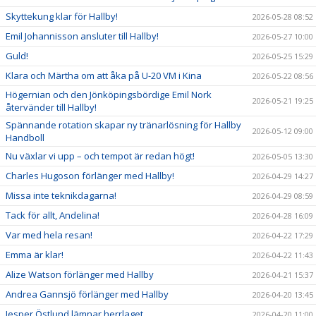
Skyttekung klar för Hallby!
2026-05-28 08:52
Emil Johannisson ansluter till Hallby!
2026-05-27 10:00
Guld!
2026-05-25 15:29
Klara och Märtha om att åka på U-20 VM i Kina
2026-05-22 08:56
Högernian och den Jönköpingsbördige Emil Nork
2026-05-21 19:25
återvänder till Hallby!
Spännande rotation skapar ny tränarlösning för Hallby
2026-05-12 09:00
Handboll
Nu växlar vi upp – och tempot är redan högt!
2026-05-05 13:30
Charles Hugoson förlänger med Hallby!
2026-04-29 14:27
Missa inte teknikdagarna!
2026-04-29 08:59
Tack för allt, Andelina!
2026-04-28 16:09
Var med hela resan!
2026-04-22 17:29
Emma är klar!
2026-04-22 11:43
Alize Watson förlänger med Hallby
2026-04-21 15:37
Andrea Gannsjö förlänger med Hallby
2026-04-20 13:45
Jesper Östlund lämnar herrlaget
2026-04-20 11:00