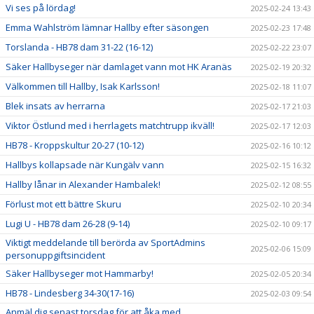
Vi ses på lördag!
2025-02-24 13:43
Emma Wahlström lämnar Hallby efter säsongen
2025-02-23 17:48
Torslanda - HB78 dam 31-22 (16-12)
2025-02-22 23:07
Säker Hallbyseger när damlaget vann mot HK Aranäs
2025-02-19 20:32
Välkommen till Hallby, Isak Karlsson!
2025-02-18 11:07
Blek insats av herrarna
2025-02-17 21:03
Viktor Östlund med i herrlagets matchtrupp ikväll!
2025-02-17 12:03
HB78 - Kroppskultur 20-27 (10-12)
2025-02-16 10:12
Hallbys kollapsade när Kungälv vann
2025-02-15 16:32
Hallby lånar in Alexander Hambalek!
2025-02-12 08:55
Förlust mot ett bättre Skuru
2025-02-10 20:34
Lugi U - HB78 dam 26-28 (9-14)
2025-02-10 09:17
Viktigt meddelande till berörda av SportAdmins
2025-02-06 15:09
personuppgiftsincident
Säker Hallbyseger mot Hammarby!
2025-02-05 20:34
HB78 - Lindesberg 34-30(17-16)
2025-02-03 09:54
Anmäl dig senast torsdag för att åka med