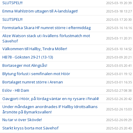
SLUTSPEL!!!
2025-03-19 20:39
Emma Wahlström uttagen till A-landslaget!
2025-03-18 13:27
SLUTSPEL!!!
2025-03-17 20:30
Formstarka Skara HF numret större i eftermiddag
2025-03-16 16:16
Alize Watson stack ut i kvällens förlustmatch mot
2025-03-11 20:31
Sävehof
Välkommen till Hallby, Tindra Möller!
2025-03-10 14:52
HB78 - Göksten 29-21 (13-13)
2025-03-09 20:21
Bortaseger mot Alingsås!
2025-03-05 20:41
Blytung förlust i semifinalen mot Höör
2025-03-01 19:12
Bortalaget numret större i Arenan
2025-03-01 16:35
Eslöv - HB Dam
2025-02-27 08:38
Oavgjort i Höör, på lördag väntar en ny rysare i Final4!
2025-02-26 20:42
Under måndagen anordnades IF Hallby Idrottsallians
2025-02-26 15:03
årsmöte på Bymarksvallen!
Nu tar vi över Skövde!
2025-02-26 09:29
Starkt kryss borta mot Sävehof
2025-02-25 20:43