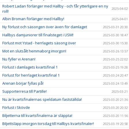
Robert Ladan förlänger med Hallby - och får ytterligare en ny
2025-04-02
roll!
Albin Broman förlänger med Hallby!
2025-04-01
Ny förlust och säsongen över även för damlaget
2025-03-31 20:30
Hallbys damjuniorer till finalsteget i USM!
2025-03-30 18:47
Förlust mot Ystad - herrlagets säsong över
2025-03-30 15:30
Mot en slutsålt hemmaborg imorgon!
2025-03-26 13:57
Nu fyller vi Arenan!
2025-03-25 22:02
Förlust i damlagets kvartsfinal 1
2025-03-25 19:28
Förlust för herrlaget kvartsfinal 1
2025-03-24 20:47
Arenan börjar fyllas på!
2025-03-24 13:49
Supporterresa till Partille!
2025-03-21
Nu är kvartsfinalernas speldatum fastställda!
2025-03-20 21:36
Förlust i Skövde
2025-03-20 20:32
Biljetterna till kvartsfinalerna är släppta!
2025-03-20 11:56
Biljettsläpp imorgon torsdag till Hallbys kvartsfinaler!
2025-03-19 20:58