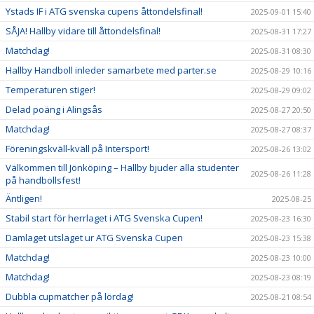
Ystads IF i ATG svenska cupens åttondelsfinal!
2025-09-01 15:40
SÅJA! Hallby vidare till åttondelsfinal!
2025-08-31 17:27
Matchdag!
2025-08-31 08:30
Hallby Handboll inleder samarbete med parter.se
2025-08-29 10:16
Temperaturen stiger!
2025-08-29 09:02
Delad poäng i Alingsås
2025-08-27 20:50
Matchdag!
2025-08-27 08:37
Föreningskväll-kväll på Intersport!
2025-08-26 13:02
Välkommen till Jönköping – Hallby bjuder alla studenter
2025-08-26 11:28
på handbollsfest!
Äntligen!
2025-08-25
Stabil start för herrlaget i ATG Svenska Cupen!
2025-08-23 16:30
Damlaget utslaget ur ATG Svenska Cupen
2025-08-23 15:38
Matchdag!
2025-08-23 10:00
Matchdag!
2025-08-23 08:19
Dubbla cupmatcher på lördag!
2025-08-21 08:54