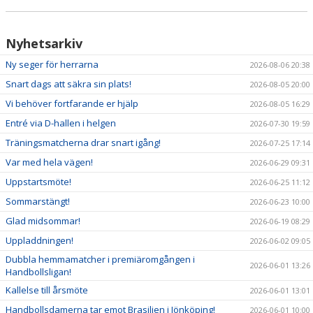
NYHETER
KALENDER
Nyhetsarkiv
Ny seger för herrarna
2026-08-06 20:38
HEMMAVINSTEN
Snart dags att säkra sin plats!
2026-08-05 20:00
KLUBBSHOP
Vi behöver fortfarande er hjälp
2026-08-05 16:29
Entré via D-hallen i helgen
2026-07-30 19:59
BILDGALLERI
Träningsmatcherna drar snart igång!
2026-07-25 17:14
Var med hela vägen!
2026-06-29 09:31
Uppstartsmöte!
2026-06-25 11:12
Sommarstängt!
2026-06-23 10:00
Glad midsommar!
2026-06-19 08:29
Uppladdningen!
2026-06-02 09:05
Dubbla hemmamatcher i premiäromgången i
2026-06-01 13:26
Handbollsligan!
Kallelse till årsmöte
2026-06-01 13:01
Handbollsdamerna tar emot Brasilien i Jönköping!
2026-06-01 10:00