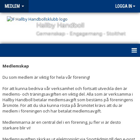
MEDLEM
LOGGA IN
Hallby Handboll
Gemenskap - Engagemang - Stolthet
BLI MEDLEM
Medlemskap
AVGIFTER
Du som medlem är viktig för hela vår förening!
För att kunna bedriva vår verksamhet och fortsatt utveckla den är
FRITIDSKORTET
medlems- och träningsavgiften en viktig del. Alla som är verksamma i
Hallby Handboll betalar medlemsavgift som bestäms på föreningens
FÖRSÄKRING
årsmöte. För att du ska kunna rösta på årsmötet krävs att du är
medlem i föreningen och har betalat medlemsavgift.
Medlemmarna är en central del i en förening, ju fler vi är desto
starkare blir vi!
Medlemsavgiften skickas ut elektroniskt via SportAdmin till den e-post