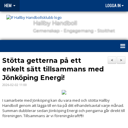
HEM
LOGGA IN
Hallby Handboll
Gemenskap - Engagemang - Stolthet
HEM
Stötta getterna på ett
<
>
enkelt sätt tillsammans med
HALLBY I SAMHÄLLET
Jönköping Energi!
GÅ PÅ MATCH
2026-02-02 11:00
OM KLUBBEN
I samarbete med Jönköping kan du vara med och stötta Hallby
Handboll genom att lägga till en tia på ditt elhandelsavtal varje månad.
KONTAKT
Summan dubblerar sedan Jönköping Energi och pengarna går direkt till
föreningen. Tillsammans är vi föreningskraft!🔌
SAMARBETSPARTNERS