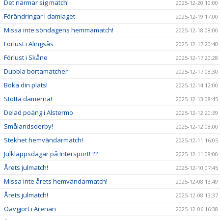
Det närmar sig match!
2025-12-20 10:00
Förändringar i damlaget
2025-12-19 17:00
Missa inte söndagens hemmamatch!
2025-12-18 08:00
Förlust i Alingsås
2025-12-17 20:40
Förlust i Skåne
2025-12-17 20:28
Dubbla bortamatcher
2025-12-17 08:30
Boka din plats!
2025-12-14 12:00
Stötta damerna!
2025-12-13 08:45
Delad poäng i Alstermo
2025-12-12 20:39
Smålandsderby!
2025-12-12 08:00
Stekhet hemvändarmatch!
2025-12-11 16:05
Julklappsdagar på Intersport! ??
2025-12-11 08:00
Årets julmatch!
2025-12-10 07:45
Missa inte årets hemvändarmatch!
2025-12-08 13:49
Årets julmatch!
2025-12-08 13:37
Oavgjort i Arenan
2025-12-06 16:38