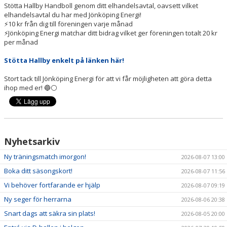
Stötta Hallby Handboll genom ditt elhandelsavtal, oavsett vilket
NYHETER
elhandelsavtal du har med Jönköping Energi!
⚡️10 kr från dig till föreningen varje månad
KALENDER
⚡️Jönköping Energi matchar ditt bidrag vilket ger föreningen totalt 20 kr
per månad
HEMMAVINSTEN
Stötta Hallby enkelt på länken här!
KLUBBSHOP
Stort tack till Jönköping Energi för att vi får möjligheten att göra detta
ihop med er! 🔵⚪
BILDGALLERI
Nyhetsarkiv
Ny träningsmatch imorgon!
2026-08-07 13:00
Boka ditt säsongskort!
2026-08-07 11:56
Vi behöver fortfarande er hjälp
2026-08-07 09:19
Ny seger för herrarna
2026-08-06 20:38
Snart dags att säkra sin plats!
2026-08-05 20:00