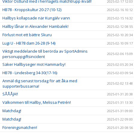
Viktor Östlund med i herrlagets matchtrupp ikväll!
2025-02-17 12:03
HB78 - Kroppskultur 20-27 (10-12)
2025-02-16 10:12
Hallbys kollapsade när Kungälv vann
2025-02-15 16:32
Hallby lånar in Alexander Hambalek!
2025-02-12 08:55
Förlust mot ett bättre Skuru
2025-02-10 20:34
Lugi U - HB78 dam 26-28 (9-14)
2025-02-10 09:17
Viktigt meddelande till berörda av SportAdmins
2025-02-06 15:09
personuppgiftsincident
Säker Hallbyseger mot Hammarby!
2025-02-05 20:34
HB78 - Lindesberg 34-30(17-16)
2025-02-03 09:54
Anmäl dig senast torsdag för att åka med
2025-02-02 13:48
supporterbussarna!
SÅÅÅJA!!
2025-01-31 20:38
Välkommen till Hallby, Melissa Petrén!
2025-01-31 13:30
Matchdag!
2025-01-31 09:00
Matchdag!
2025-01-22 09:00
Föreningsmatchen!
2025-01-20 08:56