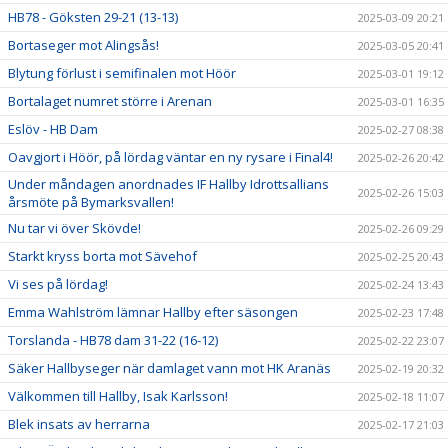
HB78 - Göksten 29-21 (13-13)
2025-03-09 20:21
Bortaseger mot Alingsås!
2025-03-05 20:41
Blytung förlust i semifinalen mot Höör
2025-03-01 19:12
Bortalaget numret större i Arenan
2025-03-01 16:35
Eslöv - HB Dam
2025-02-27 08:38
Oavgjort i Höör, på lördag väntar en ny rysare i Final4!
2025-02-26 20:42
Under måndagen anordnades IF Hallby Idrottsallians
2025-02-26 15:03
årsmöte på Bymarksvallen!
Nu tar vi över Skövde!
2025-02-26 09:29
Starkt kryss borta mot Sävehof
2025-02-25 20:43
Vi ses på lördag!
2025-02-24 13:43
Emma Wahlström lämnar Hallby efter säsongen
2025-02-23 17:48
Torslanda - HB78 dam 31-22 (16-12)
2025-02-22 23:07
Säker Hallbyseger när damlaget vann mot HK Aranäs
2025-02-19 20:32
Välkommen till Hallby, Isak Karlsson!
2025-02-18 11:07
Blek insats av herrarna
2025-02-17 21:03