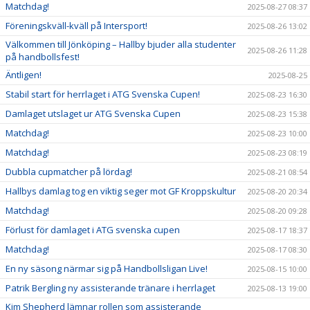
Matchdag!
2025-08-27 08:37
Föreningskväll-kväll på Intersport!
2025-08-26 13:02
Välkommen till Jönköping – Hallby bjuder alla studenter
2025-08-26 11:28
på handbollsfest!
Äntligen!
2025-08-25
Stabil start för herrlaget i ATG Svenska Cupen!
2025-08-23 16:30
Damlaget utslaget ur ATG Svenska Cupen
2025-08-23 15:38
Matchdag!
2025-08-23 10:00
Matchdag!
2025-08-23 08:19
Dubbla cupmatcher på lördag!
2025-08-21 08:54
Hallbys damlag tog en viktig seger mot GF Kroppskultur
2025-08-20 20:34
Matchdag!
2025-08-20 09:28
Förlust för damlaget i ATG svenska cupen
2025-08-17 18:37
Matchdag!
2025-08-17 08:30
En ny säsong närmar sig på Handbollsligan Live!
2025-08-15 10:00
Patrik Bergling ny assisterande tränare i herrlaget
2025-08-13 19:00
Kim Shepherd lämnar rollen som assisterande