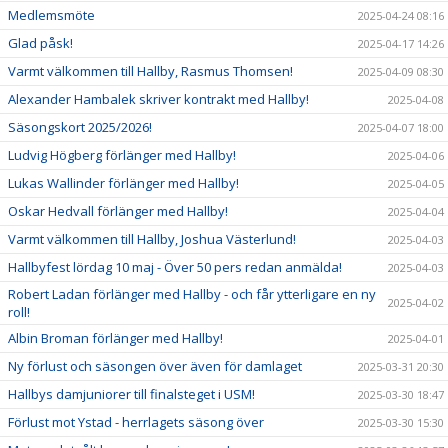
Medlemsmöte
2025-04-24 08:16
Glad påsk!
2025-04-17 14:26
Varmt välkommen till Hallby, Rasmus Thomsen!
2025-04-09 08:30
Alexander Hambalek skriver kontrakt med Hallby!
2025-04-08
Säsongskort 2025/2026!
2025-04-07 18:00
Ludvig Högberg förlänger med Hallby!
2025-04-06
Lukas Wallinder förlänger med Hallby!
2025-04-05
Oskar Hedvall förlänger med Hallby!
2025-04-04
Varmt välkommen till Hallby, Joshua Västerlund!
2025-04-03
Hallbyfest lördag 10 maj - Över 50 pers redan anmälda!
2025-04-03
Robert Ladan förlänger med Hallby - och får ytterligare en ny
2025-04-02
roll!
Albin Broman förlänger med Hallby!
2025-04-01
Ny förlust och säsongen över även för damlaget
2025-03-31 20:30
Hallbys damjuniorer till finalsteget i USM!
2025-03-30 18:47
Förlust mot Ystad - herrlagets säsong över
2025-03-30 15:30