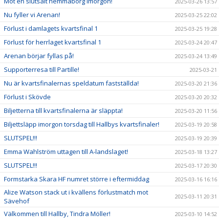
Mot en slutsålt hemmaborg imorgon!
2025-03-26 13:57
Nu fyller vi Arenan!
2025-03-25 22:02
Förlust i damlagets kvartsfinal 1
2025-03-25 19:28
Förlust för herrlaget kvartsfinal 1
2025-03-24 20:47
Arenan börjar fyllas på!
2025-03-24 13:49
Supporterresa till Partille!
2025-03-21
Nu är kvartsfinalernas speldatum fastställda!
2025-03-20 21:36
Förlust i Skövde
2025-03-20 20:32
Biljetterna till kvartsfinalerna är släppta!
2025-03-20 11:56
Biljettsläpp imorgon torsdag till Hallbys kvartsfinaler!
2025-03-19 20:58
SLUTSPEL!!!
2025-03-19 20:39
Emma Wahlström uttagen till A-landslaget!
2025-03-18 13:27
SLUTSPEL!!!
2025-03-17 20:30
Formstarka Skara HF numret större i eftermiddag
2025-03-16 16:16
Alize Watson stack ut i kvällens förlustmatch mot
2025-03-11 20:31
Sävehof
Välkommen till Hallby, Tindra Möller!
2025-03-10 14:52