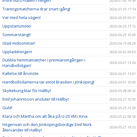
Entré via D-hallen i helgen
2026-07-30 19:59
Träningsmatcherna drar snart igång!
2026-07-25 17:14
Var med hela vägen!
2026-06-29 09:31
Uppstartsmöte!
2026-06-25 11:12
Sommarstängt!
2026-06-23 10:00
Glad midsommar!
2026-06-19 08:29
Uppladdningen!
2026-06-02 09:05
Dubbla hemmamatcher i premiäromgången i
2026-06-01 13:26
Handbollsligan!
Kallelse till årsmöte
2026-06-01 13:01
Handbollsdamerna tar emot Brasilien i Jönköping!
2026-06-01 10:00
Skyttekung klar för Hallby!
2026-05-28 08:52
Emil Johannisson ansluter till Hallby!
2026-05-27 10:00
Guld!
2026-05-25 15:29
Klara och Märtha om att åka på U-20 VM i Kina
2026-05-22 08:56
Högernian och den Jönköpingsbördige Emil Nork
2026-05-21 19:25
återvänder till Hallby!