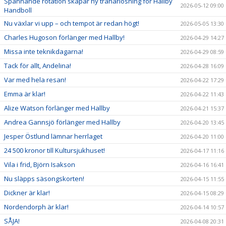
Spännande rotation skapar ny tränarlösning för Hallby
2026-05-12 09:00
Handboll
Nu växlar vi upp – och tempot är redan högt!
2026-05-05 13:30
Charles Hugoson förlänger med Hallby!
2026-04-29 14:27
Missa inte teknikdagarna!
2026-04-29 08:59
Tack för allt, Andelina!
2026-04-28 16:09
Var med hela resan!
2026-04-22 17:29
Emma är klar!
2026-04-22 11:43
Alize Watson förlänger med Hallby
2026-04-21 15:37
Andrea Gannsjö förlänger med Hallby
2026-04-20 13:45
Jesper Östlund lämnar herrlaget
2026-04-20 11:00
24 500 kronor till Kultursjukhuset!
2026-04-17 11:16
Vila i frid, Björn Isakson
2026-04-16 16:41
Nu släpps säsongskorten!
2026-04-15 11:55
Dickner är klar!
2026-04-15 08:29
Nordendorph är klar!
2026-04-14 10:57
SÅJA!
2026-04-08 20:31