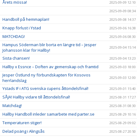
Årets mössa!
2025-09-09 12:10
2025-09-09 08:34
Handboll på hemmaplan!
2025-09-08 14:37
Knapp förlust i Ystad
2025-09-06 16:38
MATCHDAG!
2025-09-06 08:30
Hampus Söderman blir borta en längre tid – Jesper
2025-09-04 15:14
Johansson klar för Hallby!
Sista chansen!
2025-09-04 13:23
Hallby x Essnce – Doften av gemenskap och framtid
2025-09-03 18:00
Jesper Östlund ny förbundskapten för Kosovos
2025-09-03 12:00
herrlandslag
Ystads IF i ATG svenska cupens åttondelsfinal!
2025-09-01 15:40
SÅJA! Hallby vidare till åttondelsfinal!
2025-08-31 17:27
Matchdag!
2025-08-31 08:30
Hallby Handboll inleder samarbete med parter.se
2025-08-29 10:16
Temperaturen stiger!
2025-08-29 09:02
Delad poäng i Alingsås
2025-08-27 20:50