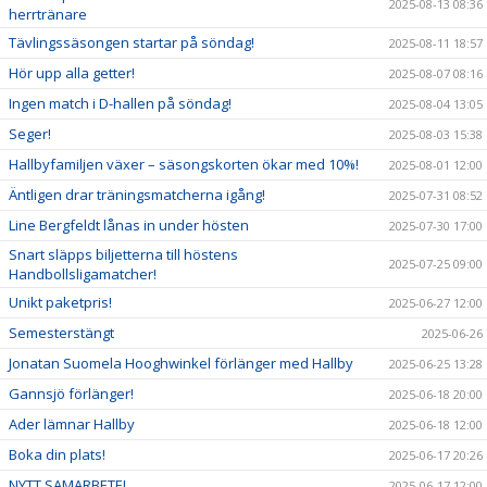
2025-08-13 08:36
herrtränare
Tävlingssäsongen startar på söndag!
2025-08-11 18:57
Hör upp alla getter!
2025-08-07 08:16
Ingen match i D-hallen på söndag!
2025-08-04 13:05
Seger!
2025-08-03 15:38
Hallbyfamiljen växer – säsongskorten ökar med 10%!
2025-08-01 12:00
Äntligen drar träningsmatcherna igång!
2025-07-31 08:52
Line Bergfeldt lånas in under hösten
2025-07-30 17:00
Snart släpps biljetterna till höstens
2025-07-25 09:00
Handbollsligamatcher!
Unikt paketpris!
2025-06-27 12:00
Semesterstängt
2025-06-26
Jonatan Suomela Hooghwinkel förlänger med Hallby
2025-06-25 13:28
Gannsjö förlänger!
2025-06-18 20:00
Ader lämnar Hallby
2025-06-18 12:00
Boka din plats!
2025-06-17 20:26
NYTT SAMARBETE!
2025-06-17 12:00