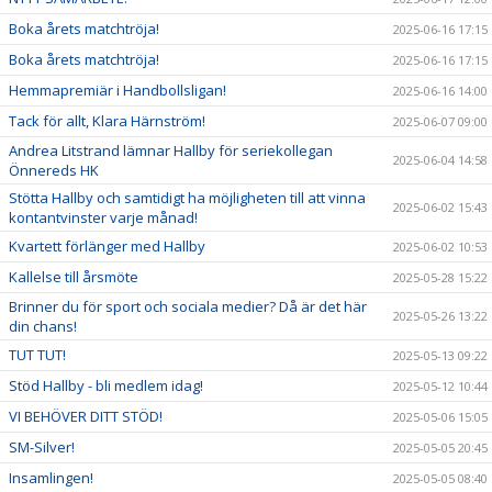
Boka årets matchtröja!
2025-06-16 17:15
Boka årets matchtröja!
2025-06-16 17:15
Hemmapremiär i Handbollsligan!
2025-06-16 14:00
Tack för allt, Klara Härnström!
2025-06-07 09:00
Andrea Litstrand lämnar Hallby för seriekollegan
2025-06-04 14:58
Önnereds HK
Stötta Hallby och samtidigt ha möjligheten till att vinna
2025-06-02 15:43
kontantvinster varje månad!
Kvartett förlänger med Hallby
2025-06-02 10:53
Kallelse till årsmöte
2025-05-28 15:22
Brinner du för sport och sociala medier? Då är det här
2025-05-26 13:22
din chans!
TUT TUT!
2025-05-13 09:22
Stöd Hallby - bli medlem idag!
2025-05-12 10:44
VI BEHÖVER DITT STÖD!
2025-05-06 15:05
SM-Silver!
2025-05-05 20:45
Insamlingen!
2025-05-05 08:40